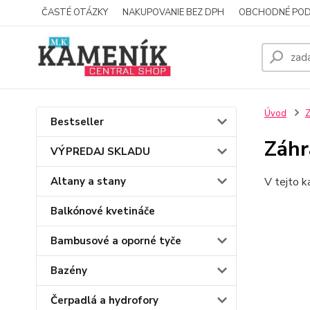
ČASTÉ OTÁZKY
NAKUPOVANIE BEZ DPH
OBCHODNÉ POD
Úvod
Z
Bestseller
Záhr
VÝPREDAJ SKLADU
Altany a stany
V tejto k
Balkónové kvetináče
Bambusové a oporné tyče
Bazény
Čerpadlá a hydrofory