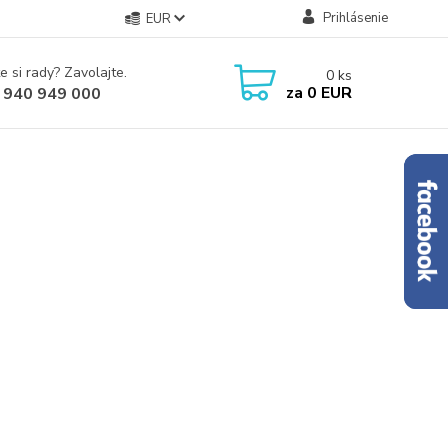
Prihlásenie
EUR
e si rady? Zavolajte.
0
ks
za
0 EUR
 940 949 000