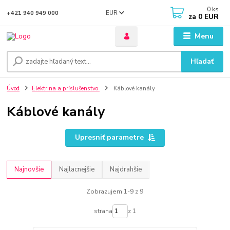
0
ks
EUR
+421 940 949 000
za
0 EUR
Menu
Hľadať
Úvod
Elektrina a príslušenstvo
Káblové kanály
Káblové kanály
Upresniť parametre
Najnovšie
Najlacnejšie
Najdrahšie
Zobrazujem 1-9 z 9
strana
z 1