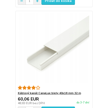
Pridať do košíka
Káblový kanál CanaLux biely 40x16 mm 32 m
60,06 EUR
do 3-7 dní
48,83 EUR
bez DPH