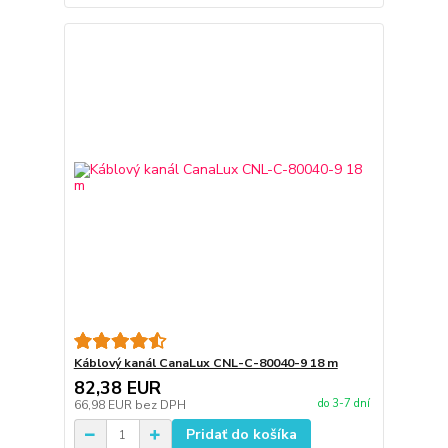
Káblový kanál CanaLux CNL-C-80040-9 18 m
82,38 EUR
do 3-7 dní
66,98 EUR
bez DPH
Pridať do košíka