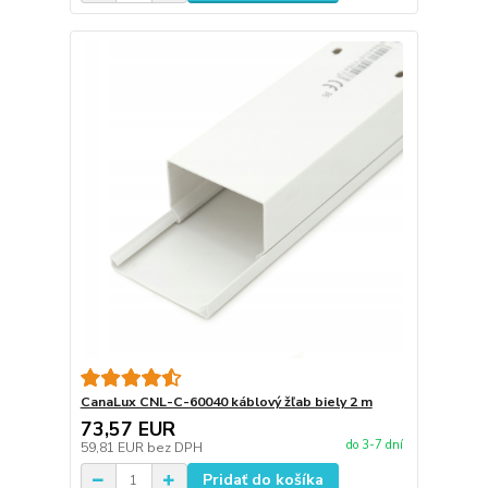
CanaLux CNL-C-60040 káblový žľab biely 2 m
73,57 EUR
do 3-7 dní
59,81 EUR
bez DPH
Pridať do košíka