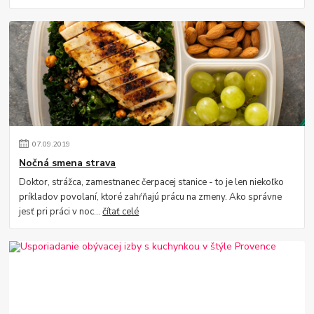
07
.
09
.
2019
Nočná smena strava
Doktor, strážca, zamestnanec čerpacej stanice - to je len niekoľko
príkladov povolaní, ktoré zahŕňajú prácu na zmeny. Ako správne
jesť pri práci v noc...
čítať celé