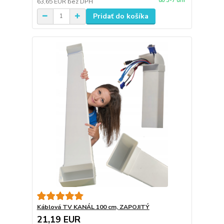
do 3-7 dní
63,65 EUR
bez DPH
Pridať do košíka
Káblová TV KANÁL 100 cm, ZAPOJITÝ
21,19 EUR