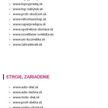
www.topvypredaj.sk
www.top-nabytok.sk
www.proti-skodcom.sk
www.retromaxishop.sk
www.superpredajca.sk
www.spotrebice-domace.sk
www.osvetlenie-svietidla.eu
www.uni-kozmetika.sk
www.zahradnicek.sk
STROJE, ZARIADENIE
www.auto-diel.sk
www.auto-techna.sk
www.moto-diel.sk
www.profi-dielna.sk
www.polno-stroje.sk