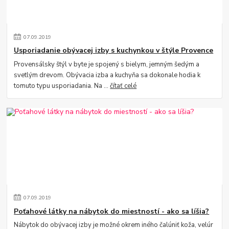
07
.
09
.
2019
Usporiadanie obývacej izby s kuchynkou v štýle Provence
Provensálsky štýl v byte je spojený s bielym, jemným šedým a
svetlým drevom. Obývacia izba a kuchyňa sa dokonale hodia k
tomuto typu usporiadania. Na ...
čítať celé
07
.
09
.
2019
Poťahové látky na nábytok do miestností - ako sa líšia?
Nábytok do obývacej izby je možné okrem iného čalúniť koža, velúr