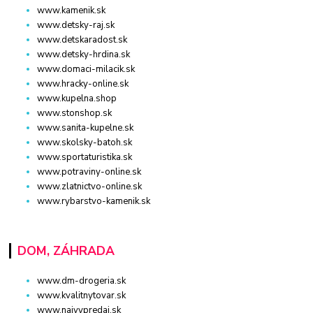
www.kamenik.sk
www.detsky-raj.sk
www.detskaradost.sk
www.detsky-hrdina.sk
www.domaci-milacik.sk
www.hracky-online.sk
www.kupelna.shop
www.stonshop.sk
www.sanita-kupelne.sk
www.skolsky-batoh.sk
www.sportaturistika.sk
www.potraviny-online.sk
www.zlatnictvo-online.sk
www.rybarstvo-kamenik.sk
DOM, ZÁHRADA
www.dm-drogeria.sk
www.kvalitnytovar.sk
www.najvypredaj.sk