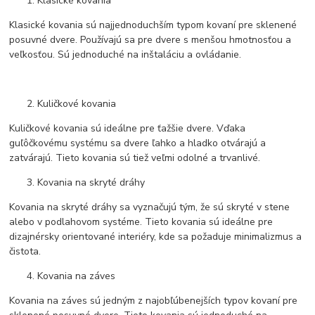
Klasické kovania
Klasické kovania sú najjednoduchším typom kovaní pre sklenené
posuvné dvere. Používajú sa pre dvere s menšou hmotnosťou a
veľkosťou. Sú jednoduché na inštaláciu a ovládanie.
Kuličkové kovania
Kuličkové kovania sú ideálne pre ťažšie dvere. Vďaka
guľôčkovému systému sa dvere ľahko a hladko otvárajú a
zatvárajú. Tieto kovania sú tiež veľmi odolné a trvanlivé.
Kovania na skryté dráhy
Kovania na skryté dráhy sa vyznačujú tým, že sú skryté v stene
alebo v podlahovom systéme. Tieto kovania sú ideálne pre
dizajnérsky orientované interiéry, kde sa požaduje minimalizmus a
čistota.
Kovania na záves
Kovania na záves sú jedným z najobľúbenejších typov kovaní pre