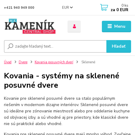
0
ks
EUR
+421 940 949 000
za
0 EUR
Menu
Hľadať
Úvod
Dvere
Kovania posuvných dverí
Sklenené
Kovania - systémy na sklenené
posuvné dvere
Kovanie pre sklenené posuvné dvere sa stalo populárnym
riešením v modernom dizajne interiérov. Sklenené posuvné dvere
sú ideálne pre zónovanie miestností alebo pre oddelenie kuchyne
od obývacej izby, a sú vhodné aj pre priestory, kde klasické dvere
nie sú praktické alebo vhodné.
Kovania pre sklenené posuvné dvere majú mnoho výhod. Zvyčajne