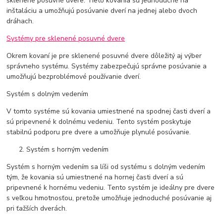
sklenené posuvné dvere. Tieto kovania sú jednoduché na
inštaláciu a umožňujú posúvanie dverí na jednej alebo dvoch
dráhach.
Systémy pre sklenené posuvné dvere
Okrem kovaní je pre sklenené posuvné dvere dôležitý aj výber
správneho systému. Systémy zabezpečujú správne posúvanie a
umožňujú bezproblémové používanie dverí.
Systém s dolným vedením
V tomto systéme sú kovania umiestnené na spodnej časti dverí a
sú pripevnené k dolnému vedeniu. Tento systém poskytuje
stabilnú podporu pre dvere a umožňuje plynulé posúvanie.
Systém s horným vedením
Systém s horným vedením sa líši od systému s dolným vedením
tým, že kovania sú umiestnené na hornej časti dverí a sú
pripevnené k hornému vedeniu. Tento systém je ideálny pre dvere
s veľkou hmotnosťou, pretože umožňuje jednoduché posúvanie aj
pri ťažších dverách.