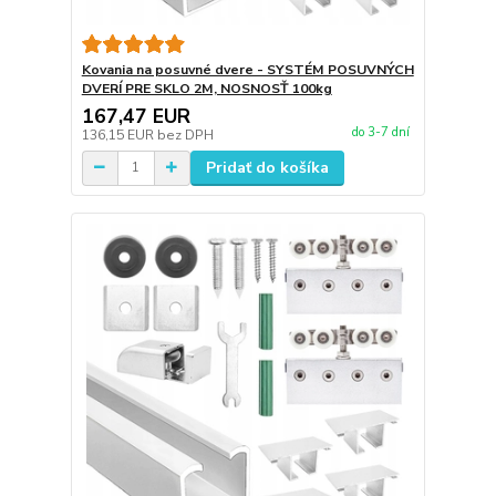
Kovania na posuvné dvere - SYSTÉM POSUVNÝCH
DVERÍ PRE SKLO 2M, NOSNOSŤ 100kg
167,47 EUR
do 3-7 dní
136,15 EUR
bez DPH
Pridať do košíka