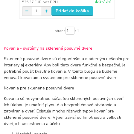
do 3-7 dní
535,37 EUR
bez DPH
Pridať do košíka
strana
z 1
Kovania - systémy na sklenené posuvné dvere
Sklenené posuvné dvere sú elegantným a moderným riešením pre
interiéry aj exteriéry. Aby boli tieto dvere funkčné a bezpečné, je
potrebné použiť kvalitné kovania. V tomto blogu sa budeme
venovať kovaniam a systémom pre sklenené posuvné dvere.
Kovania pre sklenené posuvné dvere
Kovania sú nevyhnutnou súčasťou sklenených posuvných dverí.
Ich úlohou je umožniť plynulé a bezproblémové otváranie a
zatváranie dverí. Existuje mnoho rôznych typov kovaní pre
sklenené posuvné dvere. Výber závisí od hmotnosti a veľkosti
dverí, ich umiestnenia a účelu.