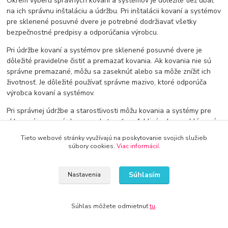
Okrem výberu správnych kovaní a systémov je dôležité tiež dbať
na ich správnu inštaláciu a údržbu. Pri inštalácii kovaní a systémov
pre sklenené posuvné dvere je potrebné dodržiavať všetky
bezpečnostné predpisy a odporúčania výrobcu.
Pri údržbe kovaní a systémov pre sklenené posuvné dvere je
dôležité pravidelne čistiť a premazať kovania. Ak kovania nie sú
správne premazané, môžu sa zaseknúť alebo sa môže znížiť ich
životnosť. Je dôležité používať správne mazivo, ktoré odporúča
výrobca kovaní a systémov.
Pri správnej údržbe a starostlivosti môžu kovania a systémy pre
sklenené posuvné dvere poskytovať spoľahlivé a bezproblémové
fungovanie po mnoho rokov.
Tieto webové stránky využívajú na poskytovanie svojich služieb
súbory cookies.
Viac informácií
.
Výhody sklenených posuvných dverí
Sklenené posuvné dvere majú mnoho výhod oproti klasickým
Súhlasím
Nastavenia
dverám. Ich hlavnou výhodou je estetický vzhľad. Sklenené dvere
sú elegantné a moderné a umožňujú prenikanie svetla do
interiéru.
Súhlas môžete odmietnuť
tu
.
Okrem estetickej hodnoty majú sklenené posuvné dvere aj