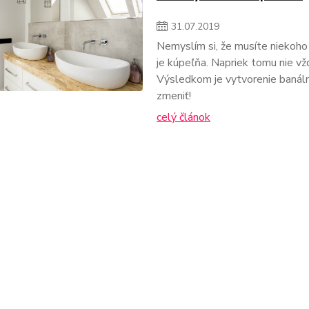
31
.
07
.
2019
Nemyslím si, že musíte niekoho
je kúpeľňa. Napriek tomu nie vž
Výsledkom je vytvorenie banálnyc
zmeniť!
celý článok