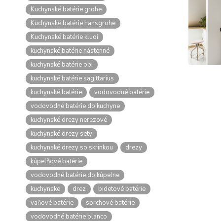
Kuchynské batérie grohe
Kuchynské batérie hansgrohe
Kuchynské batérie kludi
kuchynské batérie nástenné
kuchynské batérie obi
kuchynské batérie sagittarius
kuchynské batérie
vodovodné batérie
vodovodné batérie do kuchyne
kuchynské drezy nerezové
kuchynské drezy sety
kuchynské drezy so skrinkou
drezy
kúpelňové batérie
vodovodné batérie do kúpelne
kuchynske
drez
bidetové batérie
vaňové batérie
sprchové batérie
vodovodné batérie blanco