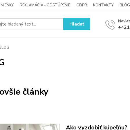
MIENKY
REKLAMÁCIA - ODSTÚPENIE
GDPR
KONTAKTY
BLOG
Neviet
Hľadať
+421
BLOG
G
ovšie články
Ako vyzdobiť kúpeľňu?