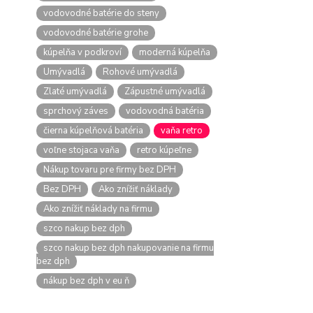
vodovodné batérie do steny
vodovodné batérie grohe
kúpelňa v podkroví
moderná kúpelňa
Umývadlá
Rohové umývadlá
Zlaté umývadlá
Zápustné umývadlá
sprchový záves
vodovodná batéria
čierna kúpelňová batéria
vaňa retro
voľne stojaca vaňa
retro kúpeľne
Nákup tovaru pre firmy bez DPH
Bez DPH
Ako znížiť náklady
Ako znížiť náklady na firmu
szco nakup bez dph
szco nakup bez dph nakupovanie na firmu
bez dph
nákup bez dph v eu ň