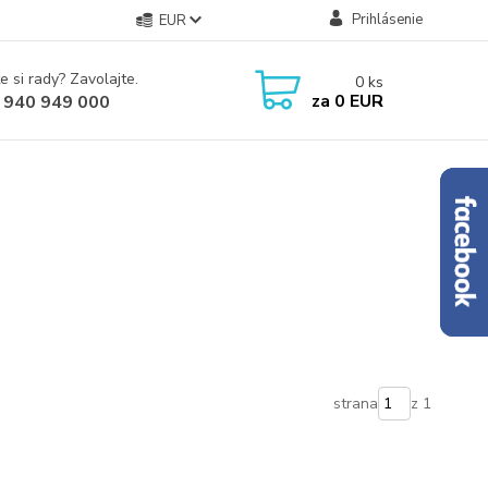
Prihlásenie
EUR
e si rady? Zavolajte.
0
ks
za
0 EUR
 940 949 000
strana
z 1