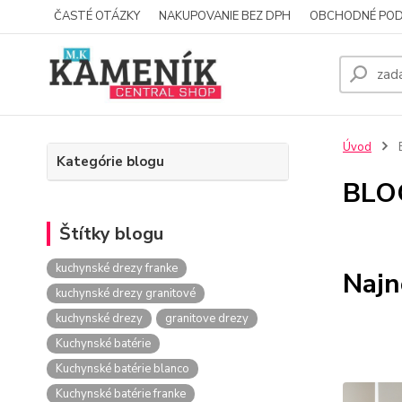
ČASTÉ OTÁZKY
NAKUPOVANIE BEZ DPH
OBCHODNÉ POD
Úvod
Kategórie blogu
BLO
Štítky blogu
kuchynské drezy franke
Najn
kuchynské drezy granitové
kuchynské drezy
granitove drezy
Kuchynské batérie
Kuchynské batérie blanco
Kuchynské batérie franke