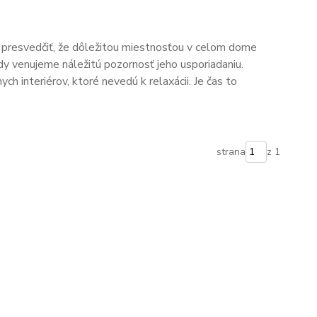
 presvedčiť, že dôležitou miestnosťou v celom dome
dy venujeme náležitú pozornosť jeho usporiadaniu.
h interiérov, ktoré nevedú k relaxácii. Je čas to
strana
z 1