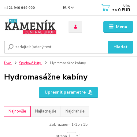
0
ks
EUR
+421 940 949 000
za
0 EUR
Menu
Hľadať
Úvod
Sprchové kúty
Hydromasážne kabíny
Hydromasážne kabíny
Upresniť parametre
Najnovšie
Najlacnejšie
Najdrahšie
Zobrazujem 1-15 z 15
strana
z 1