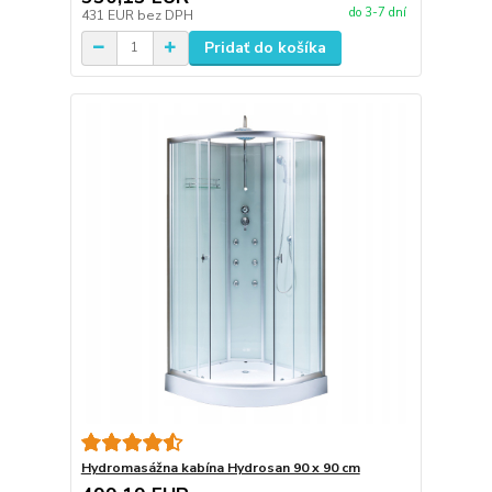
do 3-7 dní
431 EUR
bez DPH
Pridať do košíka
Hydromasážna kabína Hydrosan 90 x 90 cm