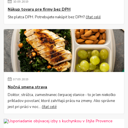
10
.
09
.
2019
Nákup tovaru pre firmy bez DPH
Ste platca DPH. Potrebujete nakúpiť bez DPH?
čítať celé
07
.
09
.
2019
Nočná smena strava
Doktor, strážca, zamestnanec čerpacej stanice - to je len niekoľko
príkladov povolaní, ktoré zahŕňajú prácu na zmeny. Ako správne
jesť pri práci v noc...
čítať celé