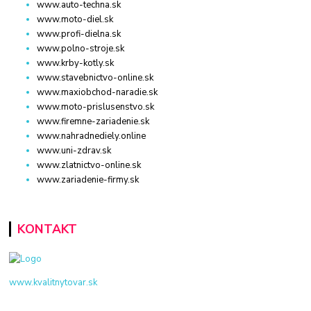
www.auto-techna.sk
www.moto-diel.sk
www.profi-dielna.sk
www.polno-stroje.sk
www.krby-kotly.sk
www.stavebnictvo-online.sk
www.maxiobchod-naradie.sk
www.moto-prislusenstvo.sk
www.firemne-zariadenie.sk
www.nahradnediely.online
www.uni-zdrav.sk
www.zlatnictvo-online.sk
www.zariadenie-firmy.sk
KONTAKT
www.kvalitnytovar.sk