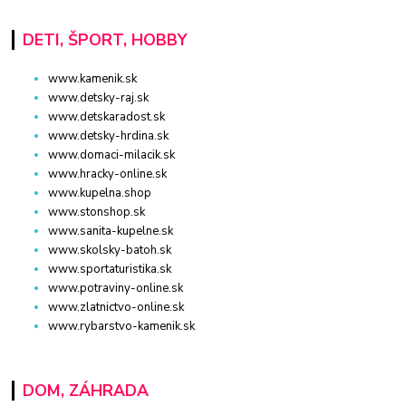
DETI, ŠPORT, HOBBY
www.kamenik.sk
www.detsky-raj.sk
www.detskaradost.sk
www.detsky-hrdina.sk
www.domaci-milacik.sk
www.hracky-online.sk
www.kupelna.shop
www.stonshop.sk
www.sanita-kupelne.sk
www.skolsky-batoh.sk
www.sportaturistika.sk
www.potraviny-online.sk
www.zlatnictvo-online.sk
www.rybarstvo-kamenik.sk
DOM, ZÁHRADA