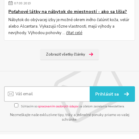
07
.
09
.
2019
Poťahové látky na nábytok do miestností - ako sa líšia?
Nábytok do obývacej izby je možné okrem iného čalúniť koža, velúr
alebo Alcantara. Vykazujú rôzne vlastnosti, majú výhody a
nevýhody. Výhodou pohovky ...
čítať celé
Zobraziť všetky články
Prihlásiť sa
Súhlasím so
spracovaním osobných údajov
za účelom zasielania newslettera.
Nezmeškajte naše exkluzívne tipy, triky a jedinečné ponuky priamo vo vašej
schránke.