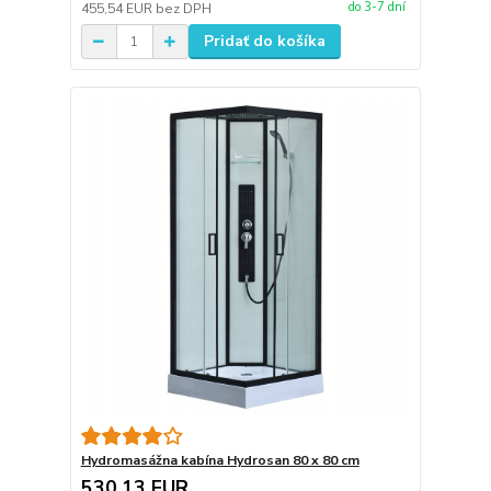
do 3-7 dní
455,54 EUR
bez DPH
Pridať do košíka
Hydromasážna kabína Hydrosan 80 x 80 cm
530,13 EUR