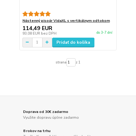
Nástenný pisoár VidaXL s vertikálnym odtokom
114,49 EUR
do 3-7 dní
93,08 EUR
bez DPH
Pridať do košíka
strana
z 1
Doprava od 30€ zadarmo
Využite dopravu úplne zadarmo
8 rokov na trhu