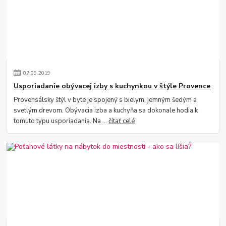
07
.
09
.
2019
Usporiadanie obývacej izby s kuchynkou v štýle Provence
Provensálsky štýl v byte je spojený s bielym, jemným šedým a
svetlým drevom. Obývacia izba a kuchyňa sa dokonale hodia k
tomuto typu usporiadania. Na ...
čítať celé