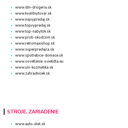
www.dm-drogeria.sk
www.kvalitnytovar.sk
www.najvypredaj.sk
www.topvypredaj.sk
www.top-nabytok.sk
www.proti-skodcom.sk
www.retromaxishop.sk
www.superpredajca.sk
www.spotrebice-domace.sk
www.osvetlenie-svietidla.eu
www.uni-kozmetika.sk
www.zahradnicek.sk
STROJE, ZARIADENIE
www.auto-diel.sk