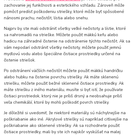
zachovanie jej funkčnosti a estetického vzhľadu. Zároveň môže
pomôcť predísť poškodeniu striešky, ktoré môže byť spôsobené
nánosmi prachu, nečistôt, lístia alebo snehu.
Najprv by ste mali odstrániť všetky veľké nečistoty a lístie, ktoré
sa nahromadili na strieške. Môžete použiť mäkkú kefu alebo
hadicu na záhradné čistenie na odstránenie týchto nečistôt. Ak sa
vám nepodarí odstrániť všetky nečistoty, môžete použiť jemnú
mydlovú vodu alebo špeciálne čistiace prostriedky určené na
čistenie striešok.
Po odstránení väčších nečistôt môžete použiť mäkkú handričku
alebo hubku na čistenie povrchu striešky. Ak máte sklenenú
striešku, môžete použiť bežné sklenené čistiace prostriedky. Ak
máte striešku z iného materiálu, musíte si byť istí, že používate
čistiaci prostriedok, ktorý nie je príliš drsný a neobsahuje príliš
veľa chemikálií, ktoré by mohli poškodiť povrch striešky.
Je dôležité si uvedomiť, že niektoré materiály sú náchylnejšie na
poškriabanie ako iné. Akrylové striešky sú napríklad citlivejšie na
poškriabanie ako sklenené striešky. Ak sa rozhodnete použiť
čistiace prostriedky, mali by ste ich najskôr vyskúšať na malej