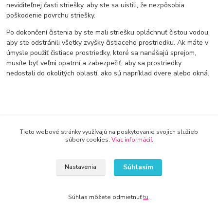
neviditeľnej časti striešky, aby ste sa uistili, že nezpôsobia
poškodenie povrchu striešky.
Po dokončení čistenia by ste mali striešku opláchnuť čistou vodou,
aby ste odstránili všetky zvyšky čistiaceho prostriedku. Ak máte v
úmysle použiť čistiace prostriedky, ktoré sa nanášajú sprejom,
musíte byť veľmi opatrní a zabezpečiť, aby sa prostriedky
nedostali do okolitých oblastí, ako sú napríklad dvere alebo okná.
Tieto webové stránky využívajú na poskytovanie svojich služieb
súbory cookies.
Viac informácií
.
Doprava od 30€ zadarmo
Využite dopravu úplne zadarmo
Súhlasím
Nastavenia
8 rokov na trhu
Značka Kameník Vás presvedčí o kvalite
Súhlas môžete odmietnuť
tu
.
30 dní na vrátenie tovaru
Predĺžili sme dobu na vrátenie tovaru