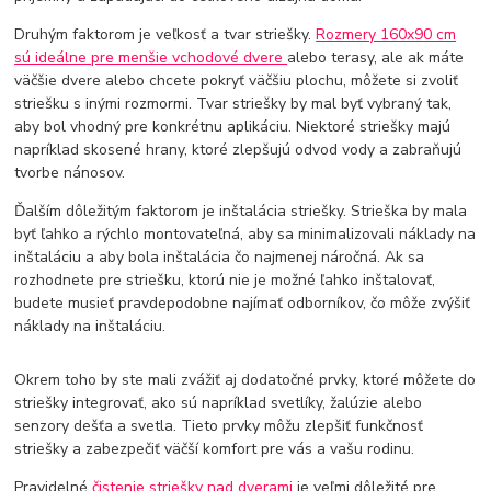
Druhým faktorom je veľkosť a tvar striešky.
Rozmery 160x90 cm
sú ideálne pre menšie vchodové dvere
alebo terasy, ale ak máte
väčšie dvere alebo chcete pokryť väčšiu plochu, môžete si zvoliť
striešku s inými rozmormi. Tvar striešky by mal byť vybraný tak,
aby bol vhodný pre konkrétnu aplikáciu. Niektoré striešky majú
napríklad skosené hrany, ktoré zlepšujú odvod vody a zabraňujú
tvorbe nánosov.
Ďalším dôležitým faktorom je inštalácia striešky. Strieška by mala
byť ľahko a rýchlo montovateľná, aby sa minimalizovali náklady na
inštaláciu a aby bola inštalácia čo najmenej náročná. Ak sa
rozhodnete pre striešku, ktorú nie je možné ľahko inštalovať,
budete musieť pravdepodobne najímať odborníkov, čo môže zvýšiť
náklady na inštaláciu.
Okrem toho by ste mali zvážiť aj dodatočné prvky, ktoré môžete do
striešky integrovať, ako sú napríklad svetlíky, žalúzie alebo
senzory dešťa a svetla. Tieto prvky môžu zlepšiť funkčnosť
striešky a zabezpečiť väčší komfort pre vás a vašu rodinu.
Pravidelné
čistenie striešky nad dverami
je veľmi dôležité pre