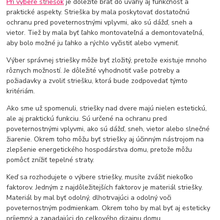
Pri výbere striešok
je dôležité brať do úvahy aj funkčnosť a
praktické aspekty. Strieška by mala poskytovať dostatočnú
ochranu pred poveternostnými vplyvmi, ako sú dážď, sneh a
vietor. Tiež by mala byť ľahko montovateľná a demontovateľná,
aby bolo možné ju ľahko a rýchlo vyčistiť alebo vymeniť.
Výber správnej striešky môže byť zložitý, pretože existuje mnoho
rôznych možností. Je dôležité vyhodnotiť vaše potreby a
požiadavky a zvoliť striešku, ktorá bude zodpovedať týmto
kritériám.
Ako sme už spomenuli, striešky nad dvere majú nielen estetickú,
ale aj praktickú funkciu. Sú určené na ochranu pred
poveternostnými vplyvmi, ako sú dážď, sneh, vietor alebo slnečné
žiarenie. Okrem toho môžu byť striešky aj účinným nástrojom na
zlepšenie energetického hospodárstva domu, pretože môžu
pomôcť znížiť tepelné straty.
Keď sa rozhodujete o výbere striešky, musíte zvážiť niekoľko
faktorov. Jedným z najdôležitejších faktorov je materiál striešky.
Materiál by mal byť odolný, dlhotrvajúci a odolný voči
poveternostným podmienkam. Okrem toho by mal byť aj esteticky
príjemný a zapadajúci do celkového dizajnu domu.