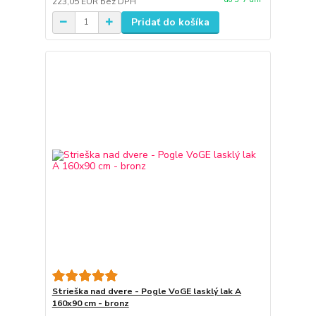
223,05 EUR
bez DPH
Pridať do košíka
Strieška nad dvere - Pogle VoGE lasklý lak A
160x90 cm - bronz