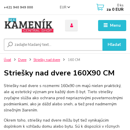
0
ks
EUR
+421 940 949 000
za
0 EUR
Menu
Hľadať
Úvod
Dvere
Striešky nad dvere
160 CM
Striešky nad dvere 160X90 CM
Striešky nad dvere s rozmermi 160x90 cm majú nielen praktický,
ale aj estetický význam pre každý dom či byt. Tieto striešky
zvyčajne slúžia ako ochrana pred nepriaznivými poveternostnými
podmienkami, ako je dážď alebo sneh, a tiež pred nadmerným
slnečným žiarením.
Okrem toho, striešky nad dvere môžu byť tiež vynikajúcim
doplnkom k vzhľadu domu alebo bytu. Sú k dispozícii v rôznych