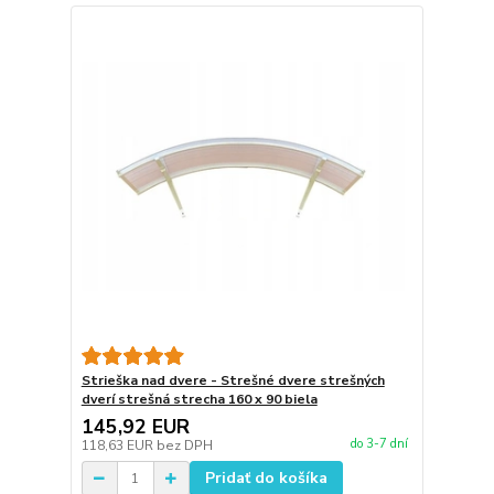
Strieška nad dvere - Strešné dvere strešných
dverí strešná strecha 160 x 90 biela
145,92 EUR
do 3-7 dní
118,63 EUR
bez DPH
Pridať do košíka