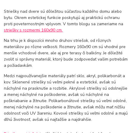
Striešky nad dvere sú dôležitou súčasťou každého domu alebo
bytu. Okrem estetickej funkcie poskytujú aj praktickú ochranu
proti poveternostným vplyvom. V tomto blogu sa zameriame na
striešky s rozmermi 160x90 cm.
Na trhu je k dispozícii mnoho druhov striešok, od rôznych
materiálov po rôzne veľkosti. Rozmery 160x90 cm sú vhodné pre
menšie vchodové dvere, ale aj pre terasy či balkóny. Je dôležité
zvoliť si správny materiál, ktorý bude zodpovedať vašim potrebám
a požiadavkám.
Medzi najpoužívanejšie materiály patrí sklo, akryl, polikarbonát a
kov. Sklenené striešky sú veľmi pekné a estetické, avšak sú
náchylné na prasknutie a rozbitie. Akrylové striešky sú odolnejšie
a menej náchylné na poškodenie, avšak sú náchylné na
poškriabanie a žltnutie. Polikarbonátové striešky sú veľmi odolné,
menej náchylné na poškodenie a žltnutie, avšak môžu mať nižšiu
odolnosť voči UV žiareniu. Kovové striešky sú veľmi odolné a majú
dlhú životnosť, avšak sú najťažšie a najdrahšie.