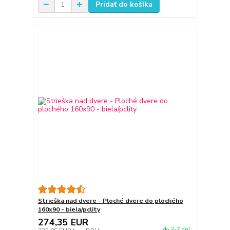
Pridať do košíka
Strieška nad dvere - Ploché dvere do plochého
160x90 - biela/pclity
274,35 EUR
do 3-7 dní