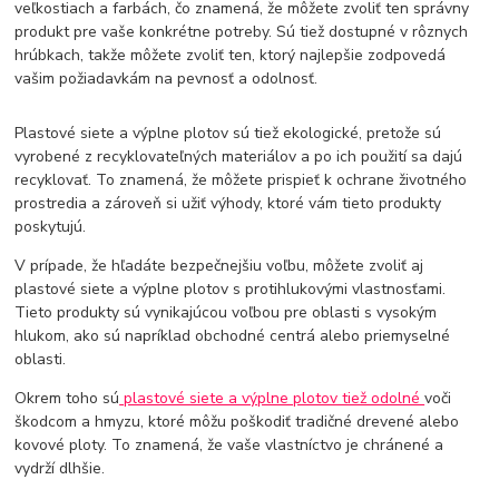
veľkostiach a farbách, čo znamená, že môžete zvoliť ten správny
produkt pre vaše konkrétne potreby. Sú tiež dostupné v rôznych
hrúbkach, takže môžete zvoliť ten, ktorý najlepšie zodpovedá
vašim požiadavkám na pevnosť a odolnosť.
Plastové siete a výplne plotov sú tiež ekologické, pretože sú
vyrobené z recyklovateľných materiálov a po ich použití sa dajú
recyklovať. To znamená, že môžete prispieť k ochrane životného
prostredia a zároveň si užiť výhody, ktoré vám tieto produkty
poskytujú.
V prípade, že hľadáte bezpečnejšiu voľbu, môžete zvoliť aj
plastové siete a výplne plotov s protihlukovými vlastnosťami.
Tieto produkty sú vynikajúcou voľbou pre oblasti s vysokým
hlukom, ako sú napríklad obchodné centrá alebo priemyselné
oblasti.
Okrem toho sú
plastové siete a výplne plotov tiež odolné
voči
škodcom a hmyzu, ktoré môžu poškodiť tradičné drevené alebo
kovové ploty. To znamená, že vaše vlastníctvo je chránené a
vydrží dlhšie.