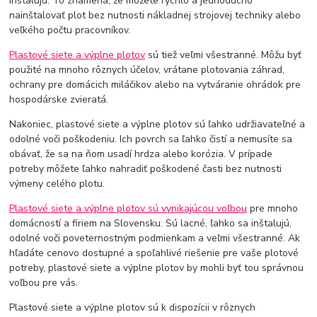
inštalujú. To znamená, že môžete rýchlo a jednoducho
nainštalovať plot bez nutnosti nákladnej strojovej techniky alebo
veľkého počtu pracovníkov.
Plastové siete a výplne plotov
sú tiež veľmi všestranné. Môžu byť
použité na mnoho rôznych účelov, vrátane plotovania záhrad,
ochrany pre domácich miláčikov alebo na vytváranie ohrádok pre
hospodárske zvieratá.
Nakoniec, plastové siete a výplne plotov sú ľahko udržiavateľné a
odolné voči poškodeniu. Ich povrch sa ľahko čistí a nemusíte sa
obávať, že sa na ňom usadí hrdza alebo korózia. V prípade
potreby môžete ľahko nahradiť poškodené časti bez nutnosti
výmeny celého plotu.
Plastové siete a výplne plotov sú vynikajúcou voľbou
pre mnoho
domácností a firiem na Slovensku. Sú lacné, ľahko sa inštalujú,
odolné voči poveternostným podmienkam a veľmi všestranné. Ak
hľadáte cenovo dostupné a spoľahlivé riešenie pre vaše plotové
potreby, plastové siete a výplne plotov by mohli byť tou správnou
voľbou pre vás.
Plastové siete a výplne plotov sú k dispozícii v rôznych