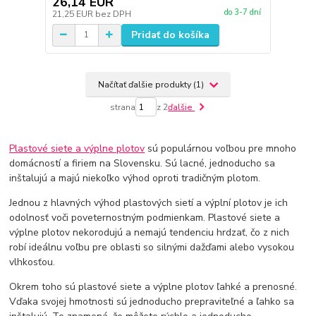
26,14 EUR
do 3-7 dní
21,25 EUR
bez DPH
Pridať do košíka
Načítať ďalšie produkty (1)
strana
z 2
ďalšie
Plastové siete a výplne plotov
sú populárnou voľbou pre mnoho
domácností a firiem na Slovensku. Sú lacné, jednoducho sa
inštalujú a majú niekoľko výhod oproti tradičným plotom.
Jednou z hlavných výhod plastových sietí a výplní plotov je ich
odolnosť voči poveternostným podmienkam. Plastové siete a
výplne plotov nekorodujú a nemajú tendenciu hrdzať, čo z nich
robí ideálnu voľbu pre oblasti so silnými dažďami alebo vysokou
vlhkosťou.
Okrem toho sú plastové siete a výplne plotov ľahké a prenosné.
Vďaka svojej hmotnosti sú jednoducho prepraviteľné a ľahko sa