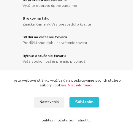
Využite dopravu úplne zadarmo
8 rokov na trhu
Značka Kameník Vás presvedčí o kvalite
30 dní na vrátenie tovaru
Predĺžili sme dobu na vrátenie tovaru
Rýchle doručenie tovaru
Vaša spokojnosť je pre nás prvoradá
Tieto webové stránky využívajú na poskytovanie svojich služieb
súbory cookies.
Viac informácií
.
Novinky z nášho blogu
Súhlasím
Nastavenia
Súhlas môžete odmietnuť
tu
.