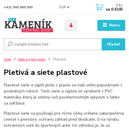
0
ks
EUR
+421 940 949 000
za
0 EUR
Menu
Hľadať
Úvod
Siete a výplň plotu
Plastové
Pletivá a siete plastové
Plastové siete a výplň plotu z plastu sa stali veľmi populárnymi v
posledných rokoch. Tieto siete a výplne sú vyrobené z PVC
materiálu, ktorý je odolný voči poveternostným vplyvom a ľahko
sa udržiava.
Plastové siete sa používajú pre rôzne účely vrátane zabezpečenia
zvierat v priestore, ochrany záhrad pred škodcami, či na výrobu
ochranných sietí do športových arén. Ich výhodou je, že sú