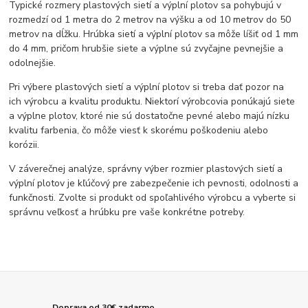
Typické rozmery plastových sietí a výplní plotov sa pohybujú v
rozmedzí od 1 metra do 2 metrov na výšku a od 10 metrov do 50
metrov na dĺžku. Hrúbka sietí a výplní plotov sa môže líšiť od 1 mm
do 4 mm, pričom hrubšie siete a výplne sú zvyčajne pevnejšie a
odolnejšie.
Pri výbere plastových sietí a výplní plotov si treba dať pozor na
ich výrobcu a kvalitu produktu. Niektorí výrobcovia ponúkajú siete
a výplne plotov, ktoré nie sú dostatočne pevné alebo majú nízku
kvalitu farbenia, čo môže viesť k skorému poškodeniu alebo
korózii.
V záverečnej analýze, správny výber rozmier plastových sietí a
výplní plotov je kľúčový pre zabezpečenie ich pevnosti, odolnosti a
funkčnosti. Zvolte si produkt od spoľahlivého výrobcu a vyberte si
správnu veľkosť a hrúbku pre vaše konkrétne potreby.
Doprava od 30€ zadarmo