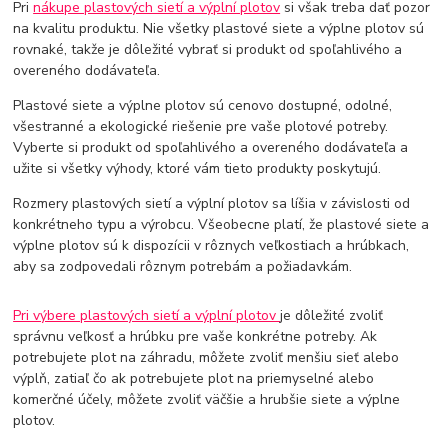
Pri
nákupe plastových sietí a výplní plotov
si však treba dať pozor
na kvalitu produktu. Nie všetky plastové siete a výplne plotov sú
rovnaké, takže je dôležité vybrať si produkt od spoľahlivého a
overeného dodávateľa.
Plastové siete a výplne plotov sú cenovo dostupné, odolné,
všestranné a ekologické riešenie pre vaše plotové potreby.
Vyberte si produkt od spoľahlivého a overeného dodávateľa a
užite si všetky výhody, ktoré vám tieto produkty poskytujú.
Rozmery plastových sietí a výplní plotov sa líšia v závislosti od
konkrétneho typu a výrobcu. Všeobecne platí, že plastové siete a
výplne plotov sú k dispozícii v rôznych veľkostiach a hrúbkach,
aby sa zodpovedali rôznym potrebám a požiadavkám.
Pri výbere plastových sietí a výplní plotov
je dôležité zvoliť
správnu veľkosť a hrúbku pre vaše konkrétne potreby. Ak
potrebujete plot na záhradu, môžete zvoliť menšiu sieť alebo
výplň, zatiaľ čo ak potrebujete plot na priemyselné alebo
komerčné účely, môžete zvoliť väčšie a hrubšie siete a výplne
plotov.