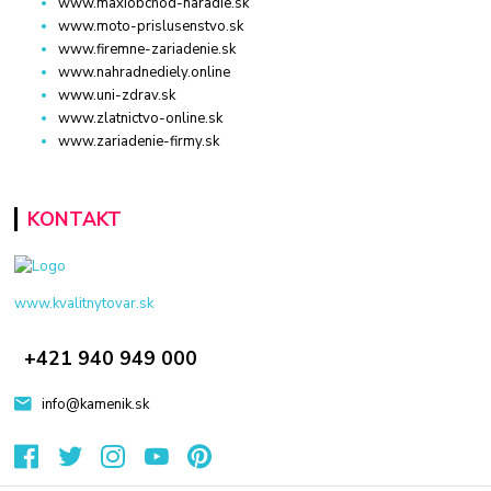
www.maxiobchod-naradie.sk
www.moto-prislusenstvo.sk
www.firemne-zariadenie.sk
www.nahradnediely.online
www.uni-zdrav.sk
www.zlatnictvo-online.sk
www.zariadenie-firmy.sk
KONTAKT
www.kvalitnytovar.sk
+421 940 949 000
info@kamenik.sk