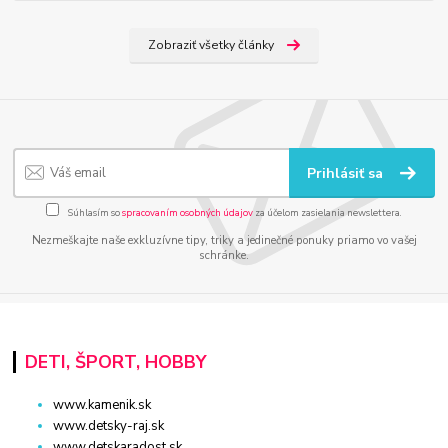
Zobraziť všetky články
Prihlásiť sa
Súhlasím so
spracovaním osobných údajov
za účelom zasielania newslettera.
Nezmeškajte naše exkluzívne tipy, triky a jedinečné ponuky priamo vo vašej
schránke.
DETI, ŠPORT, HOBBY
www.kamenik.sk
www.detsky-raj.sk
www.detskaradost.sk