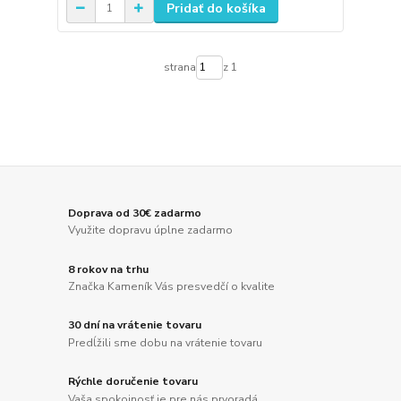
Pridať do košíka
strana
z 1
Doprava od 30€ zadarmo
Využite dopravu úplne zadarmo
8 rokov na trhu
Značka Kameník Vás presvedčí o kvalite
30 dní na vrátenie tovaru
Predĺžili sme dobu na vrátenie tovaru
Rýchle doručenie tovaru
Vaša spokojnosť je pre nás prvoradá