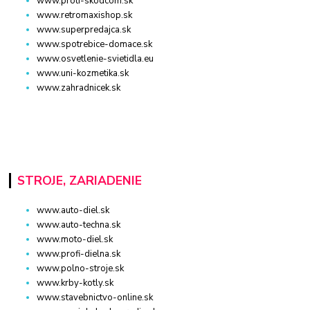
www.proti-skodcom.sk
www.retromaxishop.sk
www.superpredajca.sk
www.spotrebice-domace.sk
www.osvetlenie-svietidla.eu
www.uni-kozmetika.sk
www.zahradnicek.sk
STROJE, ZARIADENIE
www.auto-diel.sk
www.auto-techna.sk
www.moto-diel.sk
www.profi-dielna.sk
www.polno-stroje.sk
www.krby-kotly.sk
www.stavebnictvo-online.sk