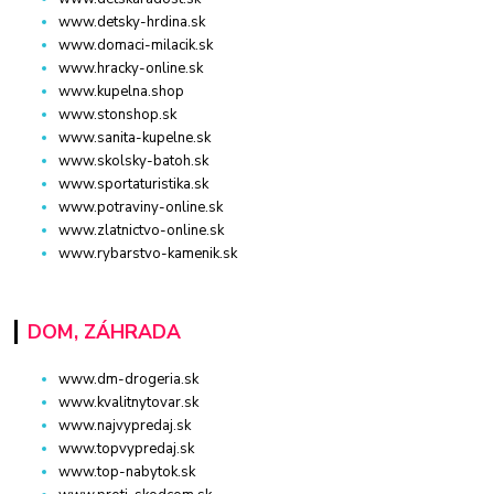
www.detsky-hrdina.sk
www.domaci-milacik.sk
www.hracky-online.sk
www.kupelna.shop
www.stonshop.sk
www.sanita-kupelne.sk
www.skolsky-batoh.sk
www.sportaturistika.sk
www.potraviny-online.sk
www.zlatnictvo-online.sk
www.rybarstvo-kamenik.sk
DOM, ZÁHRADA
www.dm-drogeria.sk
www.kvalitnytovar.sk
www.najvypredaj.sk
www.topvypredaj.sk
www.top-nabytok.sk