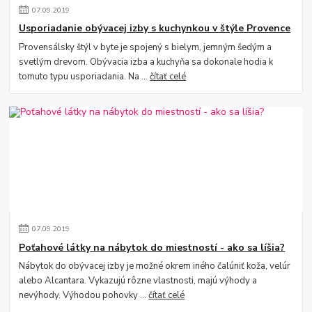
07
.
09
.
2019
Usporiadanie obývacej izby s kuchynkou v štýle Provence
Provensálsky štýl v byte je spojený s bielym, jemným šedým a
svetlým drevom. Obývacia izba a kuchyňa sa dokonale hodia k
tomuto typu usporiadania. Na ...
čítať celé
07
.
09
.
2019
Poťahové látky na nábytok do miestností - ako sa líšia?
Nábytok do obývacej izby je možné okrem iného čalúniť koža, velúr
alebo Alcantara. Vykazujú rôzne vlastnosti, majú výhody a
nevýhody. Výhodou pohovky ...
čítať celé