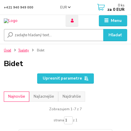
0
ks
EUR
+421 940 949 000
za
0 EUR
Menu
Hľadať
Úvod
Toalety
Bidet
Bidet
Upresniť parametre
Najnovšie
Najlacnejšie
Najdrahšie
Zobrazujem 1-7 z 7
strana
z 1