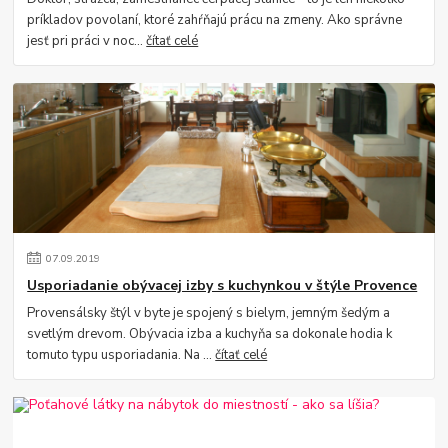
príkladov povolaní, ktoré zahŕňajú prácu na zmeny. Ako správne
jesť pri práci v noc...
čítať celé
07
.
09
.
2019
Usporiadanie obývacej izby s kuchynkou v štýle Provence
Provensálsky štýl v byte je spojený s bielym, jemným šedým a
svetlým drevom. Obývacia izba a kuchyňa sa dokonale hodia k
tomuto typu usporiadania. Na ...
čítať celé