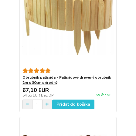
Obrubník palisáda - Palisádový drevený obrubník
2m x 30cm prírodný
67,10 EUR
do 3-7 dní
54,55 EUR
bez DPH
Pridať do košíka