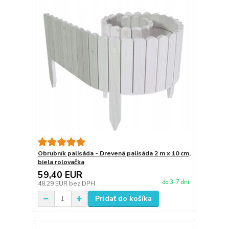
Obrubník palisáda - Drevená palisáda 2 m x 10 cm,
biela rolovačka
59,40 EUR
do 3-7 dní
48,29 EUR
bez DPH
Pridať do košíka