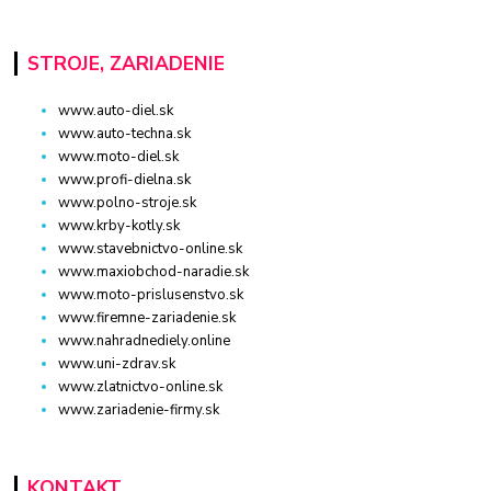
STROJE, ZARIADENIE
www.auto-diel.sk
www.auto-techna.sk
www.moto-diel.sk
www.profi-dielna.sk
www.polno-stroje.sk
www.krby-kotly.sk
www.stavebnictvo-online.sk
www.maxiobchod-naradie.sk
www.moto-prislusenstvo.sk
www.firemne-zariadenie.sk
www.nahradnediely.online
www.uni-zdrav.sk
www.zlatnictvo-online.sk
www.zariadenie-firmy.sk
KONTAKT