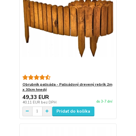
Obrubník palisáda - Palisádový drevený rebrík 2m
x 30cm hnedý
49,33 EUR
do 3-7 dní
40,11 EUR
bez DPH
Pridať do košíka