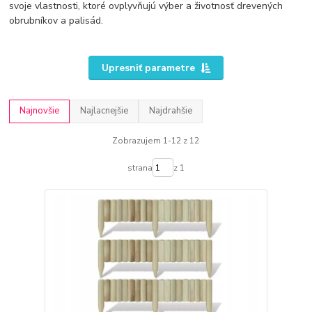
svoje vlastnosti, ktoré ovplyvňujú výber a životnosť drevených
obrubníkov a palisád.
Upresniť parametre
Najnovšie
Najlacnejšie
Najdrahšie
Zobrazujem 1-12 z 12
strana
z 1