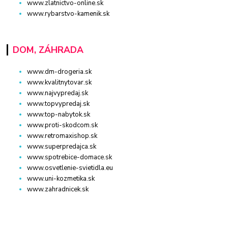
www.zlatnictvo-online.sk
www.rybarstvo-kamenik.sk
DOM, ZÁHRADA
www.dm-drogeria.sk
www.kvalitnytovar.sk
www.najvypredaj.sk
www.topvypredaj.sk
www.top-nabytok.sk
www.proti-skodcom.sk
www.retromaxishop.sk
www.superpredajca.sk
www.spotrebice-domace.sk
www.osvetlenie-svietidla.eu
www.uni-kozmetika.sk
www.zahradnicek.sk