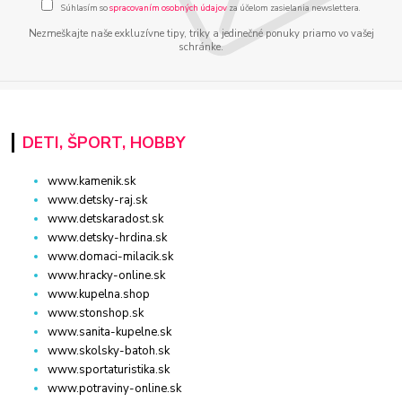
Súhlasím so
spracovaním osobných údajov
za účelom zasielania newslettera.
Nezmeškajte naše exkluzívne tipy, triky a jedinečné ponuky priamo vo vašej
schránke.
DETI, ŠPORT, HOBBY
www.kamenik.sk
www.detsky-raj.sk
www.detskaradost.sk
www.detsky-hrdina.sk
www.domaci-milacik.sk
www.hracky-online.sk
www.kupelna.shop
www.stonshop.sk
www.sanita-kupelne.sk
www.skolsky-batoh.sk
www.sportaturistika.sk
www.potraviny-online.sk