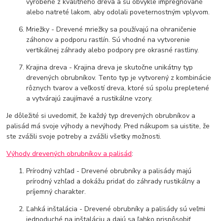
vyrobené z kvalitného dreva a sú obvykle impregnované
alebo natreté lakom, aby odolali poveternostným vplyvom.
Mriežky - Drevené mriežky sa používajú na ohraničenie
záhonov a podporu rastlín. Sú vhodné na vytvorenie
vertikálnej záhrady alebo podpory pre okrasné rastliny.
Krajina dreva - Krajina dreva je skutočne unikátny typ
drevených obrubníkov. Tento typ je vytvorený z kombinácie
rôznych tvarov a veľkostí dreva, ktoré sú spolu prepletené
a vytvárajú zaujímavé a rustikálne vzory.
Je dôležité si uvedomiť, že každý typ drevených obrubníkov a
palisád má svoje výhody a nevýhody. Pred nákupom sa uistite, že
ste zvážili svoje potreby a zvážili všetky možnosti.
Výhody drevených obrubníkov a palisád
:
Prírodný vzhľad - Drevené obrubníky a palisády majú
prírodný vzhľad a dokážu pridať do záhrady rustikálny a
príjemný charakter.
Ľahká inštalácia - Drevené obrubníky a palisády sú veľmi
jednoduché na inštaláciu a dajú sa ľahko prispôsobiť