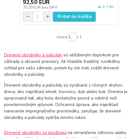
92,50 EUR
do 3-7 dní
75,20 EUR
bez DPH
Pridať do košíka
strana
z 1
Drevené obrubníky a palisády
sú obľúbeným doplnkom pre
záhrady a okrasné priestory. Ak hľadáte tradičný, rustikálny
vzhľad pre vašu záhradu, potom by ste mali zvážiť drevené
obrubníky a palisády.
Drevené obrubníky a palisády sú vyrábané z rôznych druhov
dreva, ako napríklad smrek, borovicu, dub alebo buk. Drevina je
spracovaná tak, aby bola dostatočne pevná a odolná voči
poveternostným vplyvom. Ochranná úprava, ako napríklad
nanesenie impregnačného prostriedku, zaručuje, že drevené
obrubníky a palisády vydržia mnoho rokov.
Drevené obrubníky sa používajú
na ohraničenie záhonov alebo