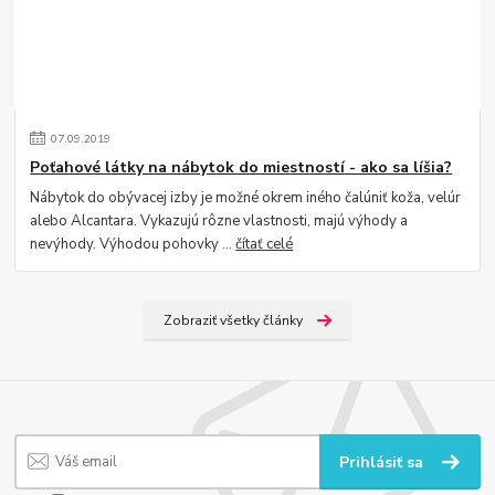
07
.
09
.
2019
Poťahové látky na nábytok do miestností - ako sa líšia?
Nábytok do obývacej izby je možné okrem iného čalúniť koža, velúr
alebo Alcantara. Vykazujú rôzne vlastnosti, majú výhody a
nevýhody. Výhodou pohovky ...
čítať celé
Zobraziť všetky články
Prihlásiť sa