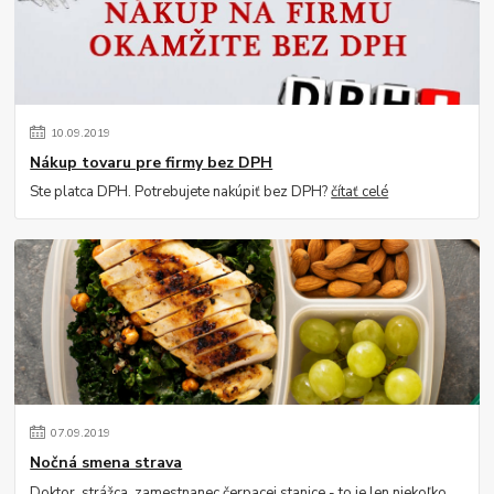
10
.
09
.
2019
Nákup tovaru pre firmy bez DPH
Ste platca DPH. Potrebujete nakúpiť bez DPH?
čítať celé
07
.
09
.
2019
Nočná smena strava
Doktor, strážca, zamestnanec čerpacej stanice - to je len niekoľko