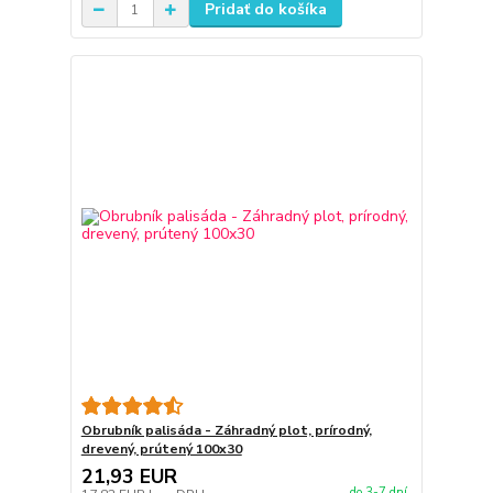
Pridať do košíka
Obrubník palisáda - Záhradný plot, prírodný,
drevený, prútený 100x30
21,93 EUR
do 3-7 dní