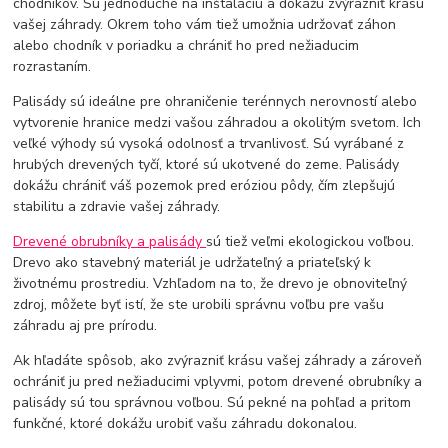
chodníkov. Sú jednoduché na inštaláciu a dokážu zvýrazniť krásu
vašej záhrady. Okrem toho vám tiež umožnia udržovať záhon
alebo chodník v poriadku a chrániť ho pred nežiaducim
rozrastaním.
Palisády sú ideálne pre ohraničenie terénnych nerovností alebo
vytvorenie hranice medzi vašou záhradou a okolitým svetom. Ich
veľké výhody sú vysoká odolnosť a trvanlivosť. Sú vyrábané z
hrubých drevených tyčí, ktoré sú ukotvené do zeme. Palisády
dokážu chrániť váš pozemok pred eróziou pôdy, čím zlepšujú
stabilitu a zdravie vašej záhrady.
Drevené obrubníky a palisády
sú tiež veľmi ekologickou voľbou.
Drevo ako stavebný materiál je udržateľný a priateľský k
životnému prostrediu. Vzhľadom na to, že drevo je obnoviteľný
zdroj, môžete byť istí, že ste urobili správnu voľbu pre vašu
záhradu aj pre prírodu.
Ak hľadáte spôsob, ako zvýrazniť krásu vašej záhrady a zároveň
ochrániť ju pred nežiaducimi vplyvmi, potom drevené obrubníky a
palisády sú tou správnou voľbou. Sú pekné na pohľad a pritom
funkčné, ktoré dokážu urobiť vašu záhradu dokonalou.