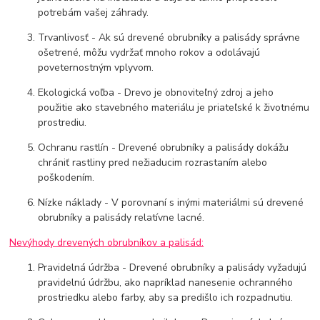
potrebám vašej záhrady.
Trvanlivosť - Ak sú drevené obrubníky a palisády správne
ošetrené, môžu vydržať mnoho rokov a odolávajú
poveternostným vplyvom.
Ekologická voľba - Drevo je obnoviteľný zdroj a jeho
použitie ako stavebného materiálu je priateľské k životnému
prostrediu.
Ochranu rastlín - Drevené obrubníky a palisády dokážu
chrániť rastliny pred nežiaducim rozrastaním alebo
poškodením.
Nízke náklady - V porovnaní s inými materiálmi sú drevené
obrubníky a palisády relatívne lacné.
Nevýhody drevených obrubníkov a palisád:
Pravidelná údržba - Drevené obrubníky a palisády vyžadujú
pravidelnú údržbu, ako napríklad nanesenie ochranného
prostriedku alebo farby, aby sa predišlo ich rozpadnutiu.