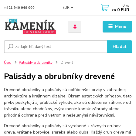
0
ks
EUR
+421 940 949 000
za
0 EUR
Menu
Hľadať
Úvod
Palisády a obrubníky
Drevené
Palisády a obrubníky drevené
Drevené obrubníky a palisády sú obľúbenými prvky v záhradnej
architektúre a krajinnom dizajne. Okrem estetických prínosov, tieto
prvky poskytujú aj praktické výhody, ako sú oddelenie záhonov od
trávniku alebo chodníkov, zvýraznenie kontúr záhrady alebo
prírodná ochrana pred vetrom a neželanými návštevníkmi.
Drevené obrubníky a palisády sú vyrobené z rôznych druhov
dreva, vrátane borovice, smreka alebo duba. Každý druh dreva má