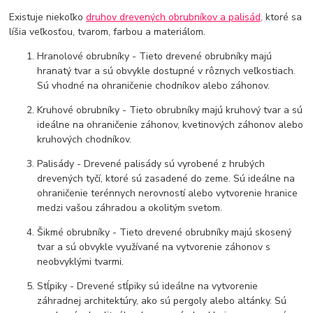
Existuje niekoľko
druhov drevených obrubníkov a palisád,
ktoré sa
líšia veľkosťou, tvarom, farbou a materiálom.
Hranolové obrubníky - Tieto drevené obrubníky majú
hranatý tvar a sú obvykle dostupné v rôznych veľkostiach.
Sú vhodné na ohraničenie chodníkov alebo záhonov.
Kruhové obrubníky - Tieto obrubníky majú kruhový tvar a sú
ideálne na ohraničenie záhonov, kvetinových záhonov alebo
kruhových chodníkov.
Palisády - Drevené palisády sú vyrobené z hrubých
drevených tyčí, ktoré sú zasadené do zeme. Sú ideálne na
ohraničenie terénnych nerovností alebo vytvorenie hranice
medzi vašou záhradou a okolitým svetom.
Šikmé obrubníky - Tieto drevené obrubníky majú skosený
tvar a sú obvykle využívané na vytvorenie záhonov s
neobvyklými tvarmi.
Stĺpiky - Drevené stĺpiky sú ideálne na vytvorenie
záhradnej architektúry, ako sú pergoly alebo altánky. Sú