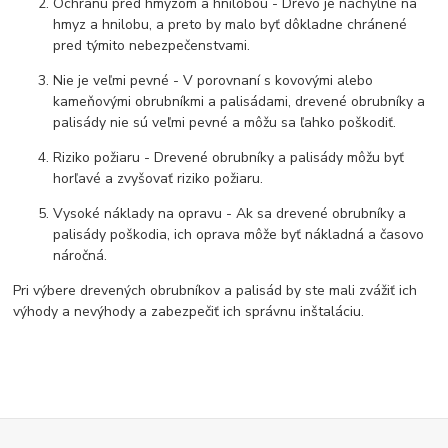
Ochranu pred hmyzom a hnilobou - Drevo je náchylné na
hmyz a hnilobu, a preto by malo byť dôkladne chránené
pred týmito nebezpečenstvami.
Nie je veľmi pevné - V porovnaní s kovovými alebo
kameňovými obrubníkmi a palisádami, drevené obrubníky a
palisády nie sú veľmi pevné a môžu sa ľahko poškodiť.
Riziko požiaru - Drevené obrubníky a palisády môžu byť
horľavé a zvyšovať riziko požiaru.
Vysoké náklady na opravu - Ak sa drevené obrubníky a
palisády poškodia, ich oprava môže byť nákladná a časovo
náročná.
Pri výbere drevených obrubníkov a palisád by ste mali zvážiť ich
výhody a nevýhody a zabezpečiť ich správnu inštaláciu.