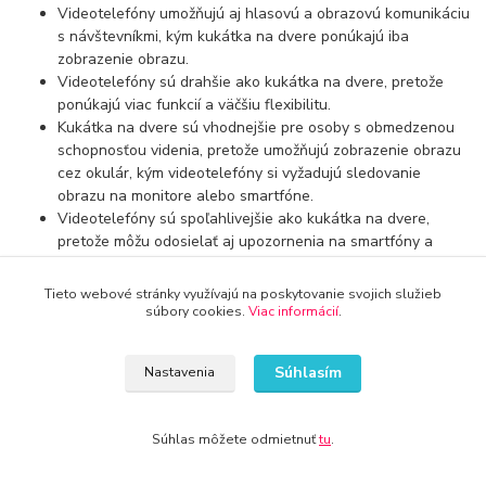
Videotelefóny umožňujú aj hlasovú a obrazovú komunikáciu
s návštevníkmi, kým kukátka na dvere ponúkajú iba
zobrazenie obrazu.
Videotelefóny sú drahšie ako kukátka na dvere, pretože
ponúkajú viac funkcií a väčšiu flexibilitu.
Kukátka na dvere sú vhodnejšie pre osoby s obmedzenou
schopnosťou videnia, pretože umožňujú zobrazenie obrazu
cez okulár, kým videotelefóny si vyžadujú sledovanie
obrazu na monitore alebo smartfóne.
Videotelefóny sú spoľahlivejšie ako kukátka na dvere,
pretože môžu odosielať aj upozornenia na smartfóny a
monitorovanie návštevníkov aj vtedy, keď nie sme doma.
Tieto webové stránky využívajú na poskytovanie svojich služieb
Keď sa rozhodujeme, ktoré zariadenie si kúpiť, je dôležité zvážiť
súbory cookies.
Viac informácií
.
svoje požiadavky a potreby. Ak sa obávame bezpečnosti svojho
domu alebo bytu, môže byť lepšou voľbou videotelefón. Ak však
preferujeme jednoduchší a lacnejší prístroj, kukátko na dvere
Súhlasím
Nastavenia
bude určite lepšou voľbou.
Súhlas môžete odmietnuť
tu
.