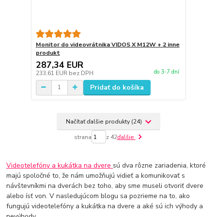
Monitor do videovrátnika VIDOS X M12W + 2 inne
produkt
287,34 EUR
do 3-7 dní
233,61 EUR
bez DPH
Pridať do košíka
Načítať ďalšie produkty (24)
strana
z 42
ďalšie
Videotelefóny a kukátka na dvere
sú dva rôzne zariadenia, ktoré
majú spoločné to, že nám umožňujú vidieť a komunikovať s
návštevníkmi na dverách bez toho, aby sme museli otvoriť dvere
alebo ísť von. V nasledujúcom blogu sa pozrieme na to, ako
fungujú videotelefóny a kukátka na dvere a aké sú ich výhody a
nevýhody.