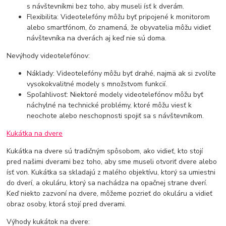
s návštevníkmi bez toho, aby museli ísť k dverám.
Flexibilita: Videotelefóny môžu byť pripojené k monitorom
alebo smartfónom, čo znamená, že obyvatelia môžu vidieť
návštevníka na dverách aj keď nie sú doma.
Nevýhody videotelefónov:
Náklady: Videotelefóny môžu byť drahé, najmä ak si zvolíte
vysokokvalitné modely s množstvom funkcií.
Spoľahlivosť: Niektoré modely videotelefónov môžu byť
náchylné na technické problémy, ktoré môžu viesť k
neochote alebo neschopnosti spojiť sa s návštevníkom.
Kukátka na dvere
Kukátka na dvere sú tradičným spôsobom, ako vidieť, kto stojí
pred našimi dverami bez toho, aby sme museli otvoriť dvere alebo
ísť von. Kukátka sa skladajú z malého objektívu, ktorý sa umiestni
do dverí, a okuláru, ktorý sa nachádza na opačnej strane dverí.
Keď niekto zazvoní na dvere, môžeme pozrieť do okuláru a vidieť
obraz osoby, ktorá stojí pred dverami.
Výhody kukátok na dvere: