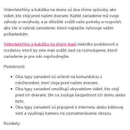
Videotelefóny a kukátka na dvere sú dva rôzne spôsoby, ako
vidieť, kto stojí pred našimi dverami. Každé zariadenie má svoje
výhody a nevýhody, a je dôležité zvážiť vaše potreby a rozpočet,
aby ste si vybrali zariadenie, ktoré najlepšie vyhovuje vašim
požiadavkám.
Videotelefóny a kukátka na dvere majú
niekoľko podobností a
rozdielov, ktoré by sme mali zvážiť, keď sa rozhodujeme, ktoré
zariadenie je pre nás najvhodnejšie.
Podobnosti:
Oba typy zariadení sú určené na komunikáciu s
návštevníkmi, ktorí stoja pred našimi dverami.
Oba typy zariadení umožňujú obyvateľom vidieť, kto stojí
pred ich dverami, čím sa zvyšuje bezpečnosť ich domu alebo
bytu.
Oba typy zariadení sú pripojené k internetu alebo káblovej
sieti a využívajú kameru na zaznamenávanie obrazu.
Rozdiely: