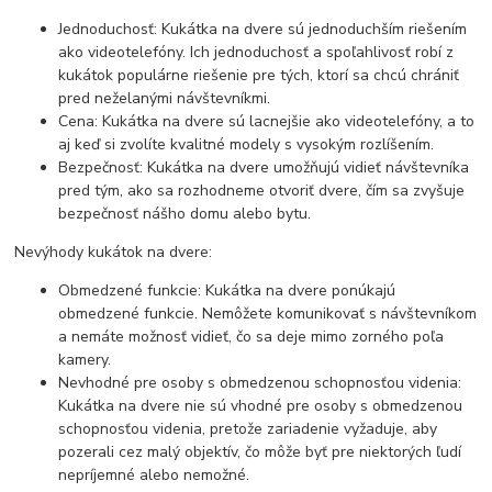
Jednoduchosť: Kukátka na dvere sú jednoduchším riešením
ako videotelefóny. Ich jednoduchosť a spoľahlivosť robí z
kukátok populárne riešenie pre tých, ktorí sa chcú chrániť
pred neželanými návštevníkmi.
Cena: Kukátka na dvere sú lacnejšie ako videotelefóny, a to
aj keď si zvolíte kvalitné modely s vysokým rozlíšením.
Bezpečnosť: Kukátka na dvere umožňujú vidieť návštevníka
pred tým, ako sa rozhodneme otvoriť dvere, čím sa zvyšuje
bezpečnosť nášho domu alebo bytu.
Nevýhody kukátok na dvere:
Obmedzené funkcie: Kukátka na dvere ponúkajú
obmedzené funkcie. Nemôžete komunikovať s návštevníkom
a nemáte možnosť vidieť, čo sa deje mimo zorného poľa
kamery.
Nevhodné pre osoby s obmedzenou schopnosťou videnia:
Kukátka na dvere nie sú vhodné pre osoby s obmedzenou
schopnosťou videnia, pretože zariadenie vyžaduje, aby
pozerali cez malý objektív, čo môže byť pre niektorých ľudí
nepríjemné alebo nemožné.