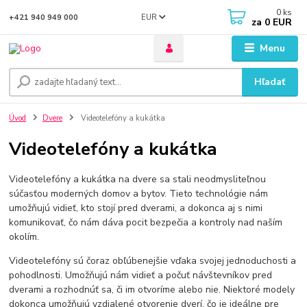
0
ks
EUR
+421 940 949 000
za
0 EUR
Menu
Hľadať
Úvod
Dvere
Videotelefóny a kukátka
Videotelefóny a kukátka
Videotelefóny a kukátka na dvere sa stali neodmysliteľnou
súčasťou moderných domov a bytov. Tieto technológie nám
umožňujú vidieť, kto stojí pred dverami, a dokonca aj s nimi
komunikovať, čo nám dáva pocit bezpečia a kontroly nad naším
okolím.
Videotelefóny sú čoraz obľúbenejšie vďaka svojej jednoduchosti a
pohodlnosti. Umožňujú nám vidieť a počuť návštevníkov pred
dverami a rozhodnúť sa, či im otvoríme alebo nie. Niektoré modely
dokonca umožňujú vzdialené otvorenie dverí, čo je ideálne pre