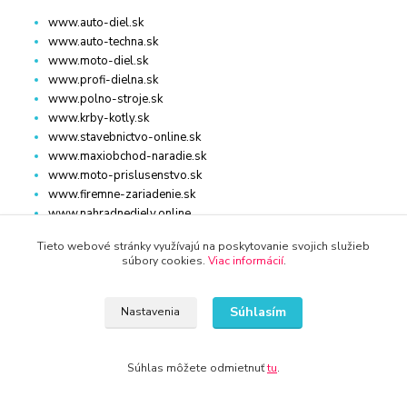
www.auto-diel.sk
www.auto-techna.sk
www.moto-diel.sk
www.profi-dielna.sk
www.polno-stroje.sk
www.krby-kotly.sk
www.stavebnictvo-online.sk
www.maxiobchod-naradie.sk
www.moto-prislusenstvo.sk
www.firemne-zariadenie.sk
www.nahradnediely.online
www.uni-zdrav.sk
Tieto webové stránky využívajú na poskytovanie svojich služieb
www.zlatnictvo-online.sk
súbory cookies.
Viac informácií
.
www.zariadenie-firmy.sk
Súhlasím
Nastavenia
KONTAKT
Súhlas môžete odmietnuť
tu
.