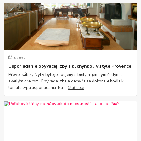
07
.
09
.
2019
Usporiadanie obývacej izby s kuchynkou v štýle Provence
Provensálsky štýl v byte je spojený s bielym, jemným šedým a
svetlým drevom. Obývacia izba a kuchyňa sa dokonale hodia k
tomuto typu usporiadania. Na ...
čítať celé