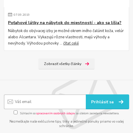
07
.
09
.
2019
Poťahové látky na nábytok do miestností - ako sa líšia?
Nábytok do obývacej izby je možné okrem iného čalúniť koža, velúr
alebo Alcantara. Vykazujú rôzne vlastnosti, majú výhody a
nevýhody. Výhodou pohovky ...
čítať celé
Zobraziť všetky články
Prihlásiť sa
Súhlasím so
spracovaním osobných údajov
za účelom zasielania newslettera.
Nezmeškajte naše exkluzívne tipy, triky a jedinečné ponuky priamo vo vašej
schránke.