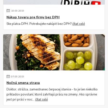
10
.
09
.
2019
Nákup tovaru pre firmy bez DPH
Ste platca DPH. Potrebujete nakúpiť bez DPH?
čítať celé
07
.
09
.
2019
Nočná smena strava
Doktor, strážca, zamestnanec čerpacej stanice - to je len niekoľko
príkladov povolaní, ktoré zahŕňajú prácu na zmeny. Ako správne
jesť pri práci v noc...
čítať celé