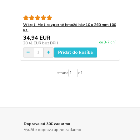
Wkręt-Met rozperné hmoždinky 10 x 260 mm 100
ks.
34,94 EUR
do 3-7 dní
28,41 EUR
bez DPH
Pridať do košíka
strana
z 1
Doprava od 30€ zadarmo
Využite dopravu úplne zadarmo