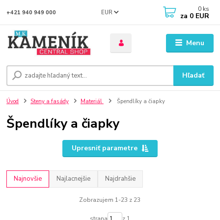
0
ks
EUR
+421 940 949 000
za
0 EUR
Menu
Hľadať
Úvod
Steny a fasády
Materiál
Špendlíky a čiapky
Špendlíky a čiapky
Upresniť parametre
Najnovšie
Najlacnejšie
Najdrahšie
Zobrazujem 1-23 z 23
strana
z 1