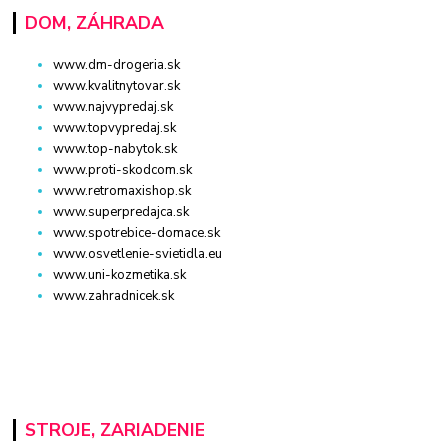
DOM, ZÁHRADA
www.dm-drogeria.sk
www.kvalitnytovar.sk
www.najvypredaj.sk
www.topvypredaj.sk
www.top-nabytok.sk
www.proti-skodcom.sk
www.retromaxishop.sk
www.superpredajca.sk
www.spotrebice-domace.sk
www.osvetlenie-svietidla.eu
www.uni-kozmetika.sk
www.zahradnicek.sk
STROJE, ZARIADENIE