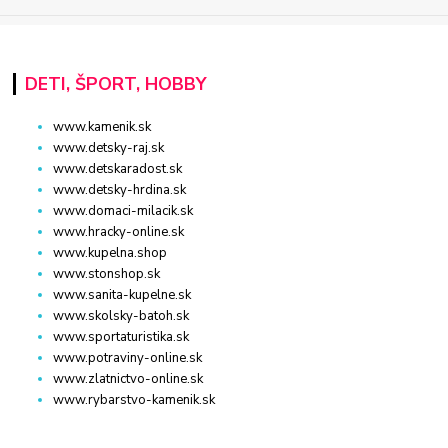
DETI, ŠPORT, HOBBY
www.kamenik.sk
www.detsky-raj.sk
www.detskaradost.sk
www.detsky-hrdina.sk
www.domaci-milacik.sk
www.hracky-online.sk
www.kupelna.shop
www.stonshop.sk
www.sanita-kupelne.sk
www.skolsky-batoh.sk
www.sportaturistika.sk
www.potraviny-online.sk
www.zlatnictvo-online.sk
www.rybarstvo-kamenik.sk