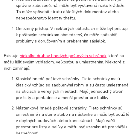
správne zabezpečená, môže byť vystavená riziku krádeže.
To môže spôsobiť stratu dôležitých dokumentov alebo
nebezpečenstvo identity theftu.
Omezený prístup: V niektorých oblastiach môže byť prístup
k poštovým schránkam obmedzený, čo môže spôsobiť
problémy s doručovaním a preberaním zásielok.
Existuje
niekoľko druhov hnedých poštových schránok
, ktoré sa
môžu líšiť svojím vzhľadom, veľkosťou a umiestnením. Niektoré z
nich zahŕňajú:
Klasické hnedé poštové schránky: Tieto schránky majú
klasický vzhľad so zaoblenými rohmi a sú často umiestnené
na uliciach a verejných miestach. Majú jednoduchý otvor
pre listy a pohľadnice a menší priestor pre balíky.
Nástenkové hnedé poštové schránky: Tieto schránky sú
umiestnené na stene alebo na nástenke a môžu byť použité
v obytných budovách alebo kanceláriách. Majú väčší
priestor pre listy a balíky a môžu byť uzamknuté pre väčšiu
bezpečnosť.