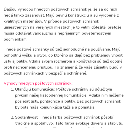
Ďalšou výhodou hnedých poštových schránok je, že sa do nich
nedá ľahko zasahovať. Majú pevnú konštrukciu a sú vyrobené z
kvalitných materiálov. V prípade poštových schránok
umiestnených na verejných miestach je to veľmi dôležité, pretože
musia odolávať vandalizmu a nepríjemným poveternostným
podmienkam.
Hnedé poštové schránky sú tiež jednoduché na používanie. Majú
pohodlnú výšku a otvor, do ktorého sa dajú bez problémov vhodiť
listy aj balíky. Vďaka svojim rozmerom a konštrukcii sú tiež odolné
proti nechcenému prístupu. To znamená, že vaše zásielky budú v
poštových schránkach v bezpečí a ochránené.
Výhody hnedých poštových schránok
:
Uľahčujú komunikáciu: Poštové schránky sú dôležitým
prvkom našej každodennej komunikácie. Vďaka nim môžeme
posielať listy, pohľadnice a balíky. Bez poštových schránok
by bola naša komunikácia ťažšia a pomalšia.
Spoľahlivosť: Hnedá farba poštových schránok pôsobí
tradične a spoľahlivo. Táto farba evokuje dôveru a stabilitu,