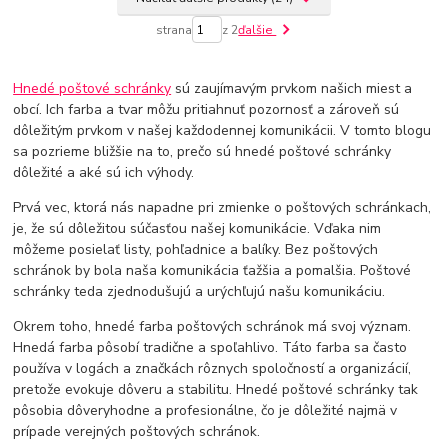
strana
z 2
ďalšie
Hnedé poštové schránky
sú zaujímavým prvkom našich miest a
obcí. Ich farba a tvar môžu pritiahnuť pozornosť a zároveň sú
dôležitým prvkom v našej každodennej komunikácii. V tomto blogu
sa pozrieme bližšie na to, prečo sú hnedé poštové schránky
dôležité a aké sú ich výhody.
Prvá vec, ktorá nás napadne pri zmienke o poštových schránkach,
je, že sú dôležitou súčasťou našej komunikácie. Vďaka nim
môžeme posielať listy, pohľadnice a balíky. Bez poštových
schránok by bola naša komunikácia ťažšia a pomalšia. Poštové
schránky teda zjednodušujú a urýchľujú našu komunikáciu.
Okrem toho, hnedé farba poštových schránok má svoj význam.
Hnedá farba pôsobí tradične a spoľahlivo. Táto farba sa často
používa v logách a značkách rôznych spoločností a organizácií,
pretože evokuje dôveru a stabilitu. Hnedé poštové schránky tak
pôsobia dôveryhodne a profesionálne, čo je dôležité najmä v
prípade verejných poštových schránok.