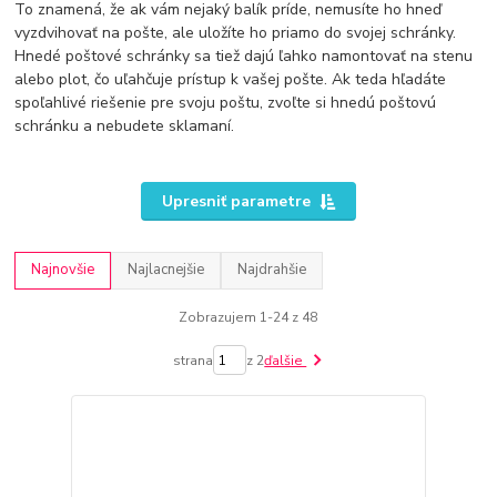
To znamená, že ak vám nejaký balík príde, nemusíte ho hneď
vyzdvihovať na pošte, ale uložíte ho priamo do svojej schránky.
Hnedé poštové schránky sa tiež dajú ľahko namontovať na stenu
alebo plot, čo uľahčuje prístup k vašej pošte. Ak teda hľadáte
spoľahlivé riešenie pre svoju poštu, zvoľte si hnedú poštovú
schránku a nebudete sklamaní.
Upresniť parametre
Najnovšie
Najlacnejšie
Najdrahšie
Zobrazujem 1-24 z 48
strana
z 2
ďalšie