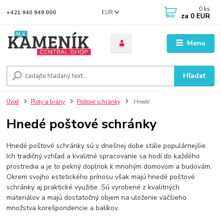
0
ks
EUR
+421 940 949 000
za
0 EUR
Menu
Hľadať
Úvod
Ploty a brány
Poštové schránky
Hnedé
Hnedé poštové schránky
Hnedé poštové schránky sú v dnešnej dobe stále populárnejšie.
Ich tradičný vzhľad a kvalitné spracovanie sa hodí do každého
prostredia a je to pekný doplnok k mnohým domovom a budovám.
Okrem svojho estetického prínosu však majú hnedé poštové
schránky aj praktické využitie. Sú vyrobené z kvalitných
materiálov a majú dostatočný objem na uloženie väčšieho
množstva korešpondencie a balíkov.