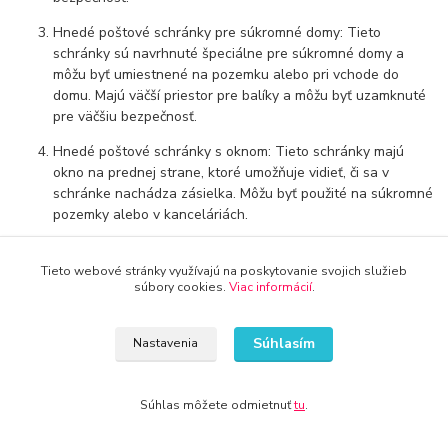
Hnedé poštové schránky pre súkromné domy: Tieto
schránky sú navrhnuté špeciálne pre súkromné domy a
môžu byť umiestnené na pozemku alebo pri vchode do
domu. Majú väčší priestor pre balíky a môžu byť uzamknuté
pre väčšiu bezpečnosť.
Hnedé poštové schránky s oknom: Tieto schránky majú
okno na prednej strane, ktoré umožňuje vidieť, či sa v
schránke nachádza zásielka. Môžu byť použité na súkromné
pozemky alebo v kanceláriách.
Hnedé poštové schránky na stĺpoch: Tieto schránky sú
umiestnené na stĺpe a môžu byť použité na verejných
Tieto webové stránky využívajú na poskytovanie svojich služieb
súbory cookies.
Viac informácií
.
miestach, ako sú parky a ulice. Majú väčší priestor pre
zásielky a môžu byť uzamknuté pre väčšiu bezpečnosť.
Súhlasím
Nastavenia
Každý typ poštovej schránky má svoje výhody a nevýhody a závisí
od vašich potrieb a preferencií, ktorý typ vyberiete.
Súhlas môžete odmietnuť
tu
.