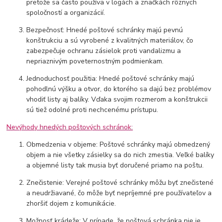
pretože sa často používa v logách a značkách rôznych
spoločností a organizácií.
Bezpečnosť: Hnedé poštové schránky majú pevnú
konštrukciu a sú vyrobené z kvalitných materiálov, čo
zabezpečuje ochranu zásielok proti vandalizmu a
nepriaznivým poveternostným podmienkam.
Jednoduchosť použitia: Hnedé poštové schránky majú
pohodlnú výšku a otvor, do ktorého sa dajú bez problémov
vhodiť listy aj balíky. Vďaka svojim rozmerom a konštrukcii
sú tiež odolné proti nechcenému prístupu.
Nevýhody hnedých poštových schránok:
Obmedzenia v objeme: Poštové schránky majú obmedzený
objem a nie všetky zásielky sa do nich zmestia. Veľké balíky
a objemné listy tak musia byť doručené priamo na poštu.
Znečistenie: Verejné poštové schránky môžu byť znečistené
a neudržiavané, čo môže byť nepríjemné pre používateľov a
zhoršiť dojem z komunikácie.
Možnosť krádeže: V prípade, že poštová schránka nie je