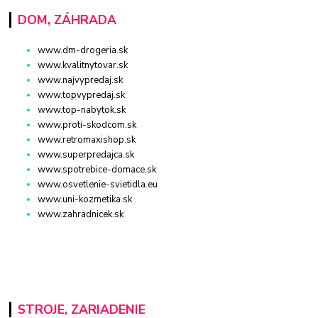
DOM, ZÁHRADA
www.dm-drogeria.sk
www.kvalitnytovar.sk
www.najvypredaj.sk
www.topvypredaj.sk
www.top-nabytok.sk
www.proti-skodcom.sk
www.retromaxishop.sk
www.superpredajca.sk
www.spotrebice-domace.sk
www.osvetlenie-svietidla.eu
www.uni-kozmetika.sk
www.zahradnicek.sk
STROJE, ZARIADENIE