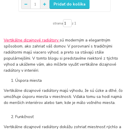
Pridať do košíka
strana
z 1
Vertikálne dizajnové radiátory
sú moderným a elegantným
spôsobom, ako zahriať váš domov. V porovnaní s tradičnými
radiátormi majú viacero výhod, a preto sa stávajú stále
populárnejšími. V tomto blogu si predstavíme niektoré z týchto
výhod a ukážeme vám, ako môžete využiť vertikálne dizajnové
radiátory v interiéri.
Úspora miesta
Vertikálne dizajnové radiátory majú výhodu, že sú úzke a dlhé, čo
umožňuje úsporu miesta v miestnosti. Vďaka tomu sa hodí najmä
do menších interiérov alebo tam, kde je málo voľného miesta.
Funkčnosť
Vertikálne dizajnové radiátory dokážu zohriať miestnosť rýchlo a