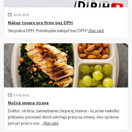
10
.
09
.
2019
Nákup tovaru pre firmy bez DPH
Ste platca DPH. Potrebujete nakúpiť bez DPH?
čítať celé
07
.
09
.
2019
Nočná smena strava
Doktor, strážca, zamestnanec čerpacej stanice - to je len niekoľko
príkladov povolaní, ktoré zahŕňajú prácu na zmeny. Ako správne
jesť pri práci v noc...
čítať celé