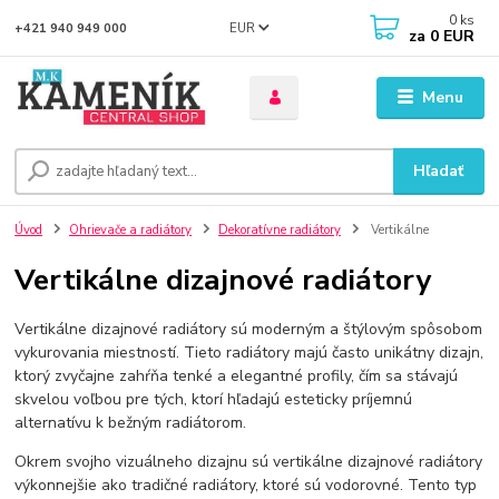
0
ks
EUR
+421 940 949 000
za
0 EUR
Menu
Hľadať
Úvod
Ohrievače a radiátory
Dekoratívne radiátory
Vertikálne
Vertikálne dizajnové radiátory
Vertikálne dizajnové radiátory sú moderným a štýlovým spôsobom
vykurovania miestností. Tieto radiátory majú často unikátny dizajn,
ktorý zvyčajne zahŕňa tenké a elegantné profily, čím sa stávajú
skvelou voľbou pre tých, ktorí hľadajú esteticky príjemnú
alternatívu k bežným radiátorom.
Okrem svojho vizuálneho dizajnu sú vertikálne dizajnové radiátory
výkonnejšie ako tradičné radiátory, ktoré sú vodorovné. Tento typ