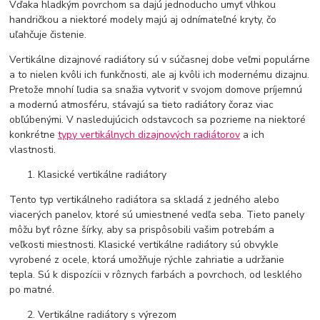
Vďaka hladkým povrchom sa dajú jednoducho umyť vlhkou
handričkou a niektoré modely majú aj odnímateľné kryty, čo
uľahčuje čistenie.
Vertikálne dizajnové radiátory sú v súčasnej dobe veľmi populárne
a to nielen kvôli ich funkčnosti, ale aj kvôli ich modernému dizajnu.
Pretože mnohí ľudia sa snažia vytvoriť v svojom domove príjemnú
a modernú atmosféru, stávajú sa tieto radiátory čoraz viac
obľúbenými. V nasledujúcich odstavcoch sa pozrieme na niektoré
konkrétne
typy vertikálnych dizajnových radiátorov
a ich
vlastnosti.
Klasické vertikálne radiátory
Tento typ vertikálneho radiátora sa skladá z jedného alebo
viacerých panelov, ktoré sú umiestnené vedľa seba. Tieto panely
môžu byť rôzne šírky, aby sa prispôsobili vašim potrebám a
veľkosti miestnosti. Klasické vertikálne radiátory sú obvykle
vyrobené z ocele, ktorá umožňuje rýchle zahriatie a udržanie
tepla. Sú k dispozícii v rôznych farbách a povrchoch, od lesklého
po matné.
Vertikálne radiátory s výrezom