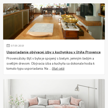
07
.
09
.
2019
Usporiadanie obývacej izby s kuchynkou v štýle Provence
Provensálsky štýl v byte je spojený s bielym, jemným šedým a
svetlým drevom. Obývacia izba a kuchyňa sa dokonale hodia k
tomuto typu usporiadania. Na ...
čítať celé