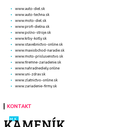
www.auto-diel.sk
www.auto-techna.sk
www.moto-diel.sk
www.profi-dielna.sk
www.polno-stroje.sk
www.krby-kotly.sk
www.stavebnictvo-online.sk
www.maxiobchod-naradie.sk
www.moto-prislusenstvo.sk
www.firemne-zariadenie.sk
www.nahradnediely.online
www.uni-zdrav.sk
www.zlatnictvo-online.sk
www.zariadenie-firmy.sk
KONTAKT