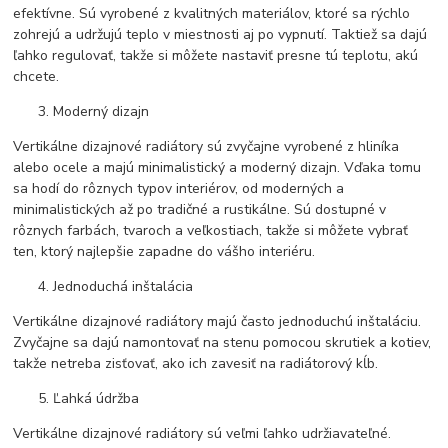
efektívne. Sú vyrobené z kvalitných materiálov, ktoré sa rýchlo
zohrejú a udržujú teplo v miestnosti aj po vypnutí. Taktiež sa dajú
ľahko regulovať, takže si môžete nastaviť presne tú teplotu, akú
chcete.
Moderný dizajn
Vertikálne dizajnové radiátory sú zvyčajne vyrobené z hliníka
alebo ocele a majú minimalistický a moderný dizajn. Vďaka tomu
sa hodí do rôznych typov interiérov, od moderných a
minimalistických až po tradičné a rustikálne. Sú dostupné v
rôznych farbách, tvaroch a veľkostiach, takže si môžete vybrať
ten, ktorý najlepšie zapadne do vášho interiéru.
Jednoduchá inštalácia
Vertikálne dizajnové radiátory majú často jednoduchú inštaláciu.
Zvyčajne sa dajú namontovať na stenu pomocou skrutiek a kotiev,
takže netreba zisťovať, ako ich zavesiť na radiátorový kĺb.
Ľahká údržba
Vertikálne dizajnové radiátory sú veľmi ľahko udržiavateľné.