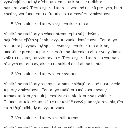
vytvárajú svetelný efekt na stene, na ktorej je radiátór
namontovaný. Tento typ radiátora je vhodný najmä pre tých, ktorí
chcú vytvoriť modernú a futuristickú atmosféru v miestnosti.
Vertikálne radiátory s výmenníkom tepla
Vertikálne radiátory s výmenníkom tepla sú jedným z
najefektívnejších spôsobov vykurovania domácnosti. Tento typ
radiátora je vybavený špeciálnym výmenníkom tepla, ktorý
umožňuje prenos tepla zo slnečného žiarenia alebo z vody, čím sa
znižujú náklady na vykurovanie. Tento typ radiátora sa vyrába z
rôznych materiálov, ako sú napríklad oceľ alebo hliník.
Vertikálne radiátory s termostatom
Vertikálne radiátory s termostatom umožňujú presné nastavenie
teploty v miestnosti. Tento typ radiátora má zabudovaný
termostat, ktorý reguluje množstvo tepla, ktoré sa uvoľňuje.
Termostat taktiež umožňuje nastaviť časový plán vykurovania, čím
sa znižujú náklady na vykurovanie.
Vertikálne radiátory s ventilátorom
Vertikálne radiátory s ventilátorom sú ideálne pre miestnosti s