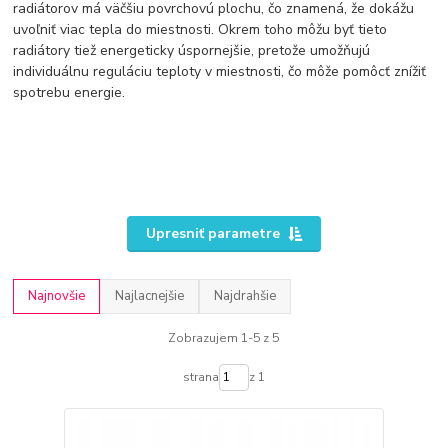
radiátorov má väčšiu povrchovú plochu, čo znamená, že dokážu
uvoľniť viac tepla do miestnosti. Okrem toho môžu byť tieto
radiátory tiež energeticky úspornejšie, pretože umožňujú
individuálnu reguláciu teploty v miestnosti, čo môže pomôcť znížiť
spotrebu energie.
Upresniť parametre
Najnovšie
Najlacnejšie
Najdrahšie
Zobrazujem 1-5 z 5
strana
z 1