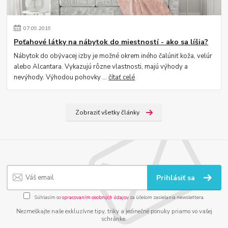
07
.
09
.
2019
Poťahové látky na nábytok do miestností - ako sa líšia?
Nábytok do obývacej izby je možné okrem iného čalúniť koža, velúr
alebo Alcantara. Vykazujú rôzne vlastnosti, majú výhody a
nevýhody. Výhodou pohovky ...
čítať celé
Zobraziť všetky články
Prihlásiť sa
Súhlasím so
spracovaním osobných údajov
za účelom zasielania newslettera.
Nezmeškajte naše exkluzívne tipy, triky a jedinečné ponuky priamo vo vašej
schránke.