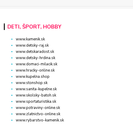
DETI, ŠPORT, HOBBY
www.kamenik.sk
www.detsky-raj.sk
www.detskaradost.sk
www.detsky-hrdina.sk
www.domaci-milacik.sk
www.hracky-online.sk
www.kupelna.shop
www.stonshop.sk
www.sanita-kupelne.sk
www.skolsky-batoh.sk
www.sportaturistika.sk
www.potraviny-online.sk
www.zlatnictvo-online.sk
www.rybarstvo-kamenik.sk