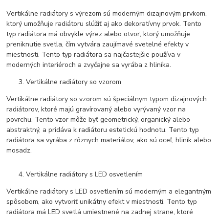
Vertikálne radiátory s výrezom sú moderným dizajnovým prvkom,
ktorý umožňuje radiátoru slúžiť aj ako dekoratívny prvok. Tento
typ radiátora má obvykle výrez alebo otvor, ktorý umožňuje
preniknutie svetla, čím vytvára zaujímavé svetelné efekty v
miestnosti. Tento typ radiátora sa najčastejšie používa v
moderných interiéroch a zvyčajne sa vyrába z hliníka.
Vertikálne radiátory so vzorom
Vertikálne radiátory so vzorom sú špeciálnym typom dizajnových
radiátorov, ktoré majú gravírovaný alebo vyrývaný vzor na
povrchu. Tento vzor môže byť geometrický, organický alebo
abstraktný, a pridáva k radiátoru estetickú hodnotu. Tento typ
radiátora sa vyrába z rôznych materiálov, ako sú oceľ, hliník alebo
mosadz.
Vertikálne radiátory s LED osvetlením
Vertikálne radiátory s LED osvetlením sú moderným a elegantným
spôsobom, ako vytvoriť unikátny efekt v miestnosti. Tento typ
radiátora má LED svetlá umiestnené na zadnej strane, ktoré