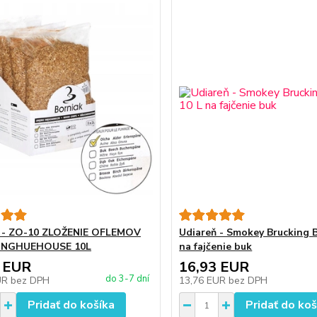
ň - ZO-10 ZLOŽENIE OFLEMOV
Udiareň - Smokey Brucking B
INGHUEHOUSE 10L
na fajčenie buk
 EUR
16,93 EUR
do 3-7 dní
UR
bez DPH
13,76 EUR
bez DPH
Pridať do košíka
Pridať do koš