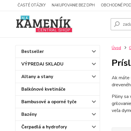
ČASTÉ OTÁZKY
NAKUPOVANIE BEZ DPH
OBCHODNÉ POD
Úvod
G
Bestseller
Prís
VÝPREDAJ SKLADU
Altany a stany
Ak máte u
dreveného
Balkónové kvetináče
Piliny sa
Bambusové a oporné tyče
grilovani
veľa dymu
Bazény
Čerpadlá a hydrofory