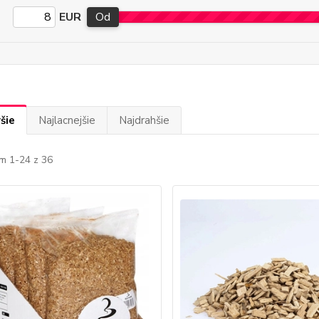
EUR
Od
šie
Najlacnejšie
Najdrahšie
m 1-24 z 36