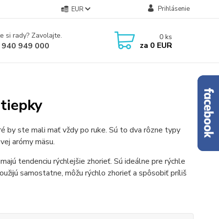
Prihlásenie
EUR
e si rady? Zavolajte.
0
ks
za
0 EUR
 940 949 000
štiepky
é by ste mali mať vždy po ruke. Sú to dva rôzne typy
ovej arómy mäsu.
majú tendenciu rýchlejšie zhorieť. Sú ideálne pre rýchle
oužijú samostatne, môžu rýchlo zhorieť a spôsobiť príliš