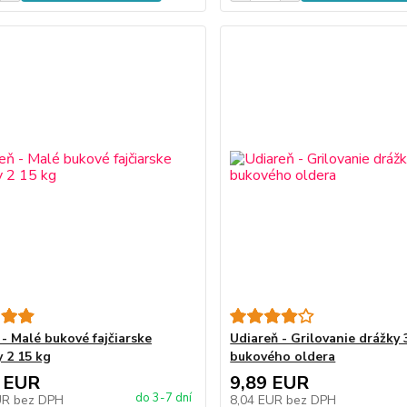
 - Malé bukové fajčiarske
Udiareň - Grilovanie drážky 
y 2 15 kg
bukového oldera
 EUR
9,89 EUR
do 3-7 dní
UR
bez DPH
8,04 EUR
bez DPH