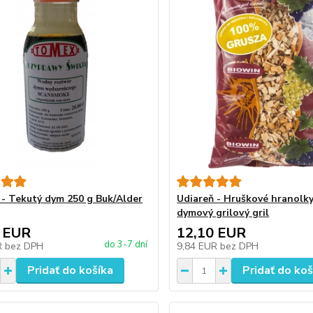
 - Tekutý dym 250 g Buk/Alder
Udiareň - Hruškové hranolk
dymový grilový gril
 EUR
12,10 EUR
do 3-7 dní
R
bez DPH
9,84 EUR
bez DPH
Pridať do košíka
Pridať do koš