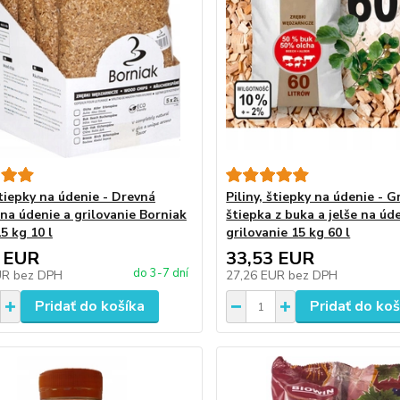
štiepky na údenie - Drevná
Piliny, štiepky na údenie - Gr
 na údenie a grilovanie Borniak
štiepka z buka a jelše na úd
15 kg 10 l
grilovanie 15 kg 60 l
 EUR
33,53 EUR
do 3-7 dní
UR
bez DPH
27,26 EUR
bez DPH
Pridať do košíka
Pridať do koš