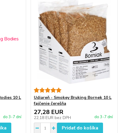
odies 10 L
Udiareň - Smokey Bruking Bornek 10 L
fajčenie čerešňa
27,28 EUR
do 3-7 dní
do 3-7 dní
22,18 EUR
bez DPH
íka
Pridať do košíka