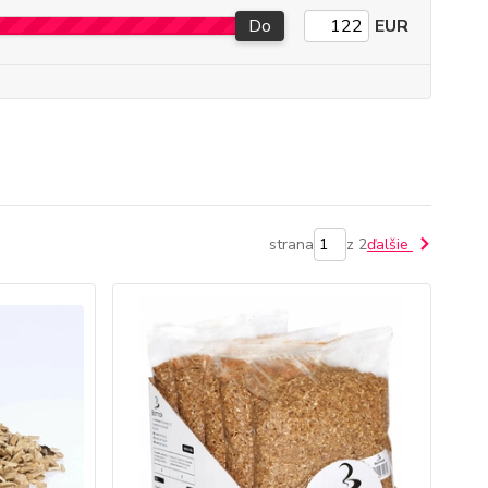
Do
EUR
strana
z 2
ďalšie