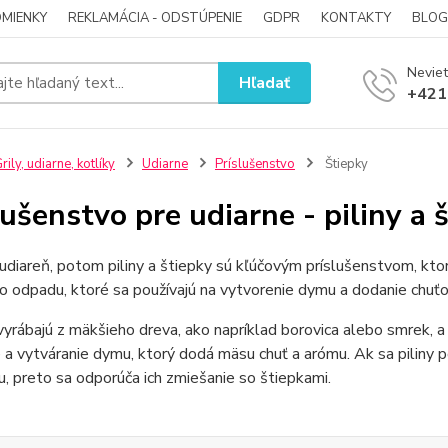
MIENKY
REKLAMÁCIA - ODSTÚPENIE
GDPR
KONTAKTY
BLOG
Neviet
Hľadať
+421
rily, udiarne, kotlíky
Udiarne
Príslušenstvo
Štiepky
lušenstvo pre udiarne - piliny a 
diareň, potom piliny a štiepky sú kľúčovým príslušenstvom, ktor
 odpadu, ktoré sa používajú na vytvorenie dymu a dodanie chuť
 vyrábajú z mäkšieho dreva, ako napríklad borovica alebo smrek, a 
e a vytváranie dymu, ktorý dodá mäsu chuť a arómu. Ak sa piliny p
, preto sa odporúča ich zmiešanie so štiepkami.