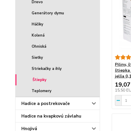
Drevo
Generátory dymu
Háčiky
Kolená
Ohniská
Sieťky
Piliny, 
Striekačky a ihly
štiepka
jelša 0,
Štiepky
19,07
15,50 E
Teplomery
Hadice a postrekovače
Hadice na kvapkovú závlahu
Hnojivá