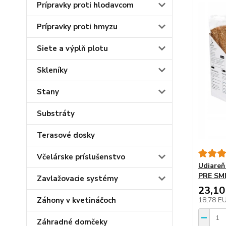
Prípravky proti hlodavcom
Prípravky proti hmyzu
Siete a výplň plotu
Skleníky
Stany
Substráty
Terasové dosky
Včelárske príslušenstvo
Udiare
PRE SM
Zavlažovacie systémy
23,10
Záhony v kvetináčoch
18,78 E
Záhradné domčeky