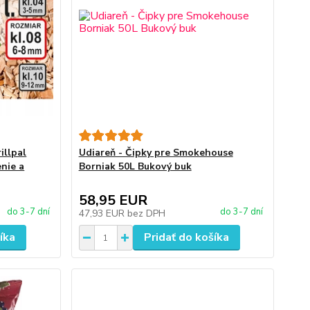
illpal
Udiareň - Čipky pre Smokehouse
enie a
Borniak 50L Bukový buk
58,95 EUR
do 3-7 dní
do 3-7 dní
47,93 EUR
bez DPH
íka
Pridať do košíka