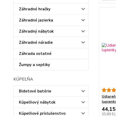
Záhradné hračky
Záhradné jazierka
Záhradný nábytok
Záhradné náradie
Záhrada ostatné
Žumpy a septiky
KÚPEĽŇA
Bidetové batérie
Udiareň
lupienk
Kúpeľňový nábytok
44,15
Kúpeľňové príslušenstvo
35,89 E