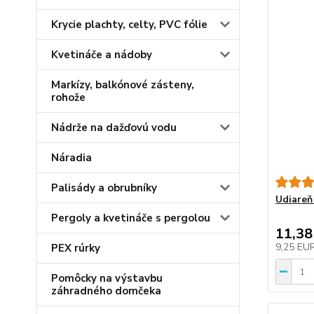
Krycie plachty, celty, PVC fólie
Kvetináče a nádoby
Markízy, balkónové zásteny,
rohože
Nádrže na dažďovú vodu
Náradia
Palisády a obrubníky
Udiareň
Pergoly a kvetináče s pergolou
11,38
9,25 EU
PEX rúrky
Pomôcky na výstavbu
záhradného domčeka