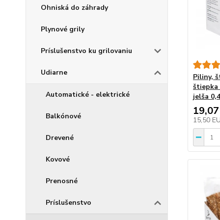
Ohniská do záhrady
Plynové grily
Príslušenstvo ku grilovaniu
Udiarne
Piliny, 
štiepka
Automatické - elektrické
jelša 0,
19,07
Balkónové
15,50 E
Drevené
Kovové
Prenosné
Príslušenstvo