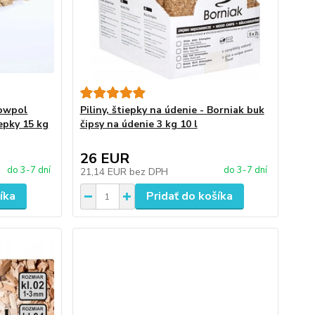
Nowpol
Piliny, štiepky na údenie - Borniak buk
epky 15 kg
čipsy na údenie 3 kg 10 l
26 EUR
do 3-7 dní
do 3-7 dní
21,14 EUR
bez DPH
íka
Pridať do košíka