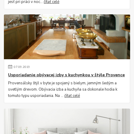
jesť pri práci v noc...
čítať celé
07
.
09
.
2019
Usporiadanie obývacej izby s kuchynkou v štýle Provence
Provensálsky štýl v byte je spojený s bielym, jemným šedým a
svetlým drevom. Obývacia izba a kuchyňa sa dokonale hodia k
tomuto typu usporiadania. Na ...
čítať celé