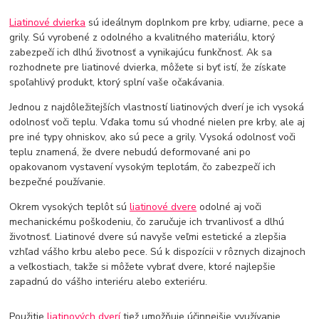
Liatinové dvierka
sú ideálnym doplnkom pre krby, udiarne, pece a
grily. Sú vyrobené z odolného a kvalitného materiálu, ktorý
zabezpečí ich dlhú životnosť a vynikajúcu funkčnosť. Ak sa
rozhodnete pre liatinové dvierka, môžete si byť istí, že získate
spoľahlivý produkt, ktorý splní vaše očakávania.
Jednou z najdôležitejších vlastností liatinových dverí je ich vysoká
odolnosť voči teplu. Vďaka tomu sú vhodné nielen pre krby, ale aj
pre iné typy ohniskov, ako sú pece a grily. Vysoká odolnosť voči
teplu znamená, že dvere nebudú deformované ani po
opakovanom vystavení vysokým teplotám, čo zabezpečí ich
bezpečné používanie.
Okrem vysokých teplôt sú
liatinové dvere
odolné aj voči
mechanickému poškodeniu, čo zaručuje ich trvanlivosť a dlhú
životnosť. Liatinové dvere sú navyše veľmi estetické a zlepšia
vzhľad vášho krbu alebo pece. Sú k dispozícii v rôznych dizajnoch
a veľkostiach, takže si môžete vybrať dvere, ktoré najlepšie
zapadnú do vášho interiéru alebo exteriéru.
Použitie
liatinových dverí
tiež umožňuje účinnejšie využívanie