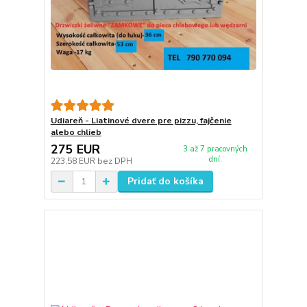
Udiareň - Liatinové dvere pre pizzu, fajčenie
alebo chlieb
275 EUR
3 až 7 pracovných
dní.
223,58 EUR
bez DPH
Pridať do košíka