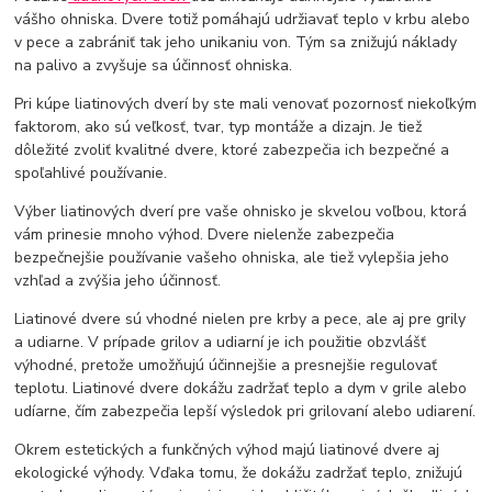
vášho ohniska. Dvere totiž pomáhajú udržiavať teplo v krbu alebo
v pece a zabrániť tak jeho unikaniu von. Tým sa znižujú náklady
na palivo a zvyšuje sa účinnosť ohniska.
Pri kúpe liatinových dverí by ste mali venovať pozornosť niekoľkým
faktorom, ako sú veľkosť, tvar, typ montáže a dizajn. Je tiež
dôležité zvoliť kvalitné dvere, ktoré zabezpečia ich bezpečné a
spoľahlivé používanie.
Výber liatinových dverí pre vaše ohnisko je skvelou voľbou, ktorá
vám prinesie mnoho výhod. Dvere nielenže zabezpečia
bezpečnejšie používanie vašeho ohniska, ale tiež vylepšia jeho
vzhľad a zvýšia jeho účinnosť.
Liatinové dvere sú vhodné nielen pre krby a pece, ale aj pre grily
a udiarne. V prípade grilov a udiarní je ich použitie obzvlášť
výhodné, pretože umožňujú účinnejšie a presnejšie regulovať
teplotu. Liatinové dvere dokážu zadržať teplo a dym v grile alebo
udíarne, čím zabezpečia lepší výsledok pri grilovaní alebo udiarení.
Okrem estetických a funkčných výhod majú liatinové dvere aj
ekologické výhody. Vďaka tomu, že dokážu zadržať teplo, znižujú