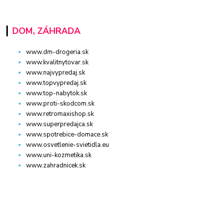
DOM, ZÁHRADA
www.dm-drogeria.sk
www.kvalitnytovar.sk
www.najvypredaj.sk
www.topvypredaj.sk
www.top-nabytok.sk
www.proti-skodcom.sk
www.retromaxishop.sk
www.superpredajca.sk
www.spotrebice-domace.sk
www.osvetlenie-svietidla.eu
www.uni-kozmetika.sk
www.zahradnicek.sk