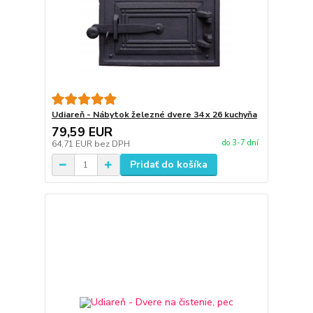
Udiareň - Nábytok železné dvere 34 x 26 kuchyňa
79,59 EUR
do 3-7 dní
64,71 EUR
bez DPH
Pridať do košíka