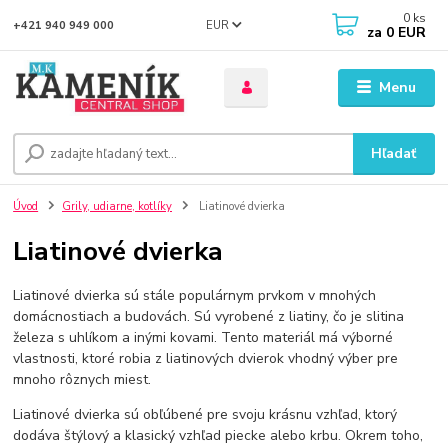
0
ks
EUR
+421 940 949 000
za
0 EUR
Menu
Hľadať
Úvod
Grily, udiarne, kotlíky
Liatinové dvierka
Liatinové dvierka
Liatinové dvierka sú stále populárnym prvkom v mnohých
domácnostiach a budovách. Sú vyrobené z liatiny, čo je slitina
železa s uhlíkom a inými kovami. Tento materiál má výborné
vlastnosti, ktoré robia z liatinových dvierok vhodný výber pre
mnoho rôznych miest.
Liatinové dvierka sú obľúbené pre svoju krásnu vzhľad, ktorý
dodáva štýlový a klasický vzhľad piecke alebo krbu. Okrem toho,