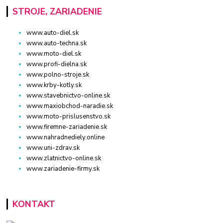
STROJE, ZARIADENIE
www.auto-diel.sk
www.auto-techna.sk
www.moto-diel.sk
www.profi-dielna.sk
www.polno-stroje.sk
www.krby-kotly.sk
www.stavebnictvo-online.sk
www.maxiobchod-naradie.sk
www.moto-prislusenstvo.sk
www.firemne-zariadenie.sk
www.nahradnediely.online
www.uni-zdrav.sk
www.zlatnictvo-online.sk
www.zariadenie-firmy.sk
KONTAKT