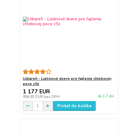
Udiareň - Liatinové dvere pre fajčenie chlebovej
pece z5ż
1 177 EUR
do 3-7 dní
956,91 EUR
bez DPH
Pridať do košíka