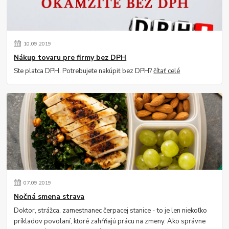
10
.
09
.
2019
Nákup tovaru pre firmy bez DPH
Ste platca DPH. Potrebujete nakúpiť bez DPH?
čítať celé
07
.
09
.
2019
Nočná smena strava
Doktor, strážca, zamestnanec čerpacej stanice - to je len niekoľko
príkladov povolaní, ktoré zahŕňajú prácu na zmeny. Ako správne