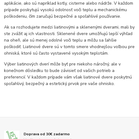
aplikácie, ako sú napríklad kotly, cisterne alebo nádrže. V každom
prípade poskytujú vysokú odolnosť voči teplu a mechanickému
poškodeniu, čím zaručujú bezpečné a spoľahlivé používanie.
Ak sa rozhodujete medzi liatinovými a sklenenými dverami, mali by
ste zvážiť aj ich vlastnosti. Sklenené dvere umožňujú lepší výhľad
na oheň, ale sú menej odolné voči teplu a môžu sa ľahšie
poškodiť. Liatinové dvere sú v tomto smere vhodnejšou voľbou pre
ohniská, ktoré sú často vystavené vysokým teplotám.
Výber liatinových dverí môže byť pre niekoho náročný, ale v
konečnom dôsledku to bude závisieť od vašich potrieb a
preferencií. V každom prípade vám však liatinové dvere poskytnú
spoľahlivý, bezpečný a estetický prvok pre vaše ohnisko.
Doprava od 30€ zadarmo