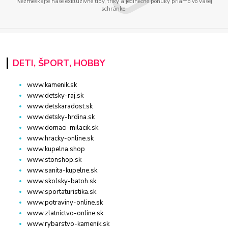
Nezmeškajte naše exkluzívne tipy, triky a jedinečné ponuky priamo vo vašej
schránke.
DETI, ŠPORT, HOBBY
www.kamenik.sk
www.detsky-raj.sk
www.detskaradost.sk
www.detsky-hrdina.sk
www.domaci-milacik.sk
www.hracky-online.sk
www.kupelna.shop
www.stonshop.sk
www.sanita-kupelne.sk
www.skolsky-batoh.sk
www.sportaturistika.sk
www.potraviny-online.sk
www.zlatnictvo-online.sk
www.rybarstvo-kamenik.sk