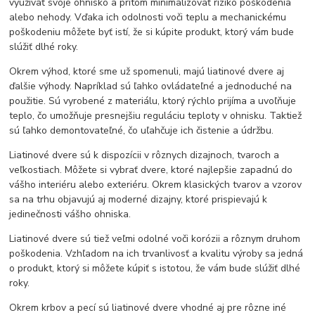
využívať svoje ohnisko a pritom minimalizovať riziko poškodenia
alebo nehody. Vďaka ich odolnosti voči teplu a mechanickému
poškodeniu môžete byť istí, že si kúpite produkt, ktorý vám bude
slúžiť dlhé roky.
Okrem výhod, ktoré sme už spomenuli, majú liatinové dvere aj
ďalšie výhody. Napríklad sú ľahko ovládateľné a jednoduché na
použitie. Sú vyrobené z materiálu, ktorý rýchlo prijíma a uvoľňuje
teplo, čo umožňuje presnejšiu reguláciu teploty v ohnisku. Taktiež
sú ľahko demontovateľné, čo uľahčuje ich čistenie a údržbu.
Liatinové dvere sú k dispozícii v rôznych dizajnoch, tvaroch a
veľkostiach. Môžete si vybrať dvere, ktoré najlepšie zapadnú do
vášho interiéru alebo exteriéru. Okrem klasických tvarov a vzorov
sa na trhu objavujú aj moderné dizajny, ktoré prispievajú k
jedinečnosti vášho ohniska.
Liatinové dvere sú tiež veľmi odolné voči korózii a rôznym druhom
poškodenia. Vzhľadom na ich trvanlivosť a kvalitu výroby sa jedná
o produkt, ktorý si môžete kúpiť s istotou, že vám bude slúžiť dlhé
roky.
Okrem krbov a pecí sú liatinové dvere vhodné aj pre rôzne iné