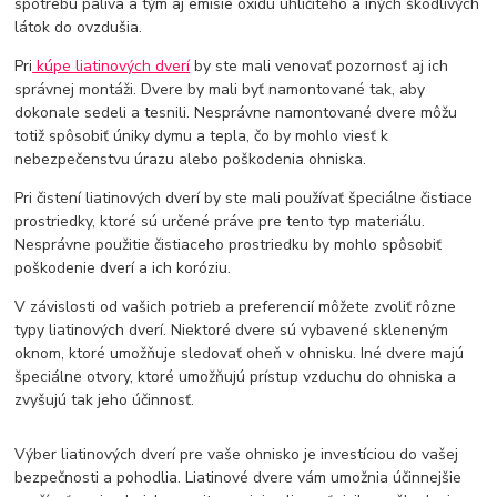
spotrebu paliva a tým aj emisie oxidu uhličitého a iných škodlivých
látok do ovzdušia.
Pri
kúpe liatinových dverí
by ste mali venovať pozornosť aj ich
správnej montáži. Dvere by mali byť namontované tak, aby
dokonale sedeli a tesnili. Nesprávne namontované dvere môžu
totiž spôsobiť úniky dymu a tepla, čo by mohlo viesť k
nebezpečenstvu úrazu alebo poškodenia ohniska.
Pri čistení liatinových dverí by ste mali používať špeciálne čistiace
prostriedky, ktoré sú určené práve pre tento typ materiálu.
Nesprávne použitie čistiaceho prostriedku by mohlo spôsobiť
poškodenie dverí a ich koróziu.
V závislosti od vašich potrieb a preferencií môžete zvoliť rôzne
typy liatinových dverí. Niektoré dvere sú vybavené skleneným
oknom, ktoré umožňuje sledovať oheň v ohnisku. Iné dvere majú
špeciálne otvory, ktoré umožňujú prístup vzduchu do ohniska a
zvyšujú tak jeho účinnosť.
Výber liatinových dverí pre vaše ohnisko je investíciou do vašej
bezpečnosti a pohodlia. Liatinové dvere vám umožnia účinnejšie