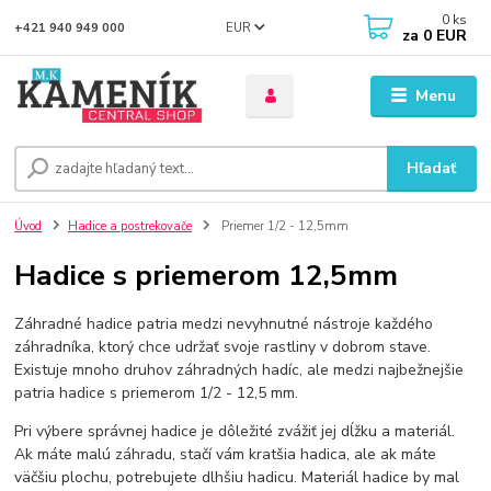
0
ks
EUR
+421 940 949 000
za
0 EUR
Menu
Hľadať
Úvod
Hadice a postrekovače
Priemer 1/2 - 12,5mm
Hadice s priemerom 12,5mm
Záhradné hadice patria medzi nevyhnutné nástroje každého
záhradníka, ktorý chce udržať svoje rastliny v dobrom stave.
Existuje mnoho druhov záhradných hadíc, ale medzi najbežnejšie
patria hadice s priemerom 1/2 - 12,5 mm.
Pri výbere správnej hadice je dôležité zvážiť jej dĺžku a materiál.
Ak máte malú záhradu, stačí vám kratšia hadica, ale ak máte
väčšiu plochu, potrebujete dlhšiu hadicu. Materiál hadice by mal