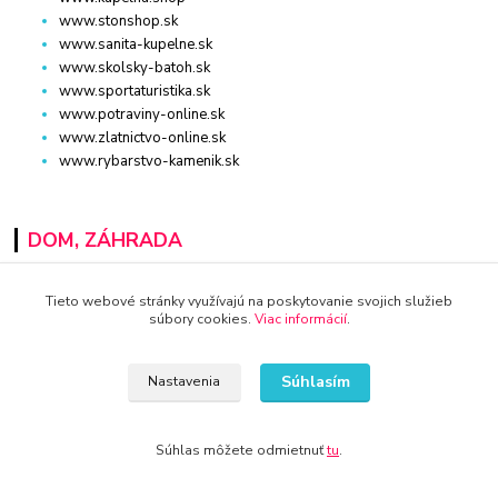
www.stonshop.sk
www.sanita-kupelne.sk
www.skolsky-batoh.sk
www.sportaturistika.sk
www.potraviny-online.sk
www.zlatnictvo-online.sk
www.rybarstvo-kamenik.sk
DOM, ZÁHRADA
www.dm-drogeria.sk
Tieto webové stránky využívajú na poskytovanie svojich služieb
www.kvalitnytovar.sk
súbory cookies.
Viac informácií
.
www.najvypredaj.sk
www.topvypredaj.sk
Súhlasím
www.top-nabytok.sk
Nastavenia
www.proti-skodcom.sk
www.retromaxishop.sk
Súhlas môžete odmietnuť
tu
.
www.superpredajca.sk
www.spotrebice-domace.sk