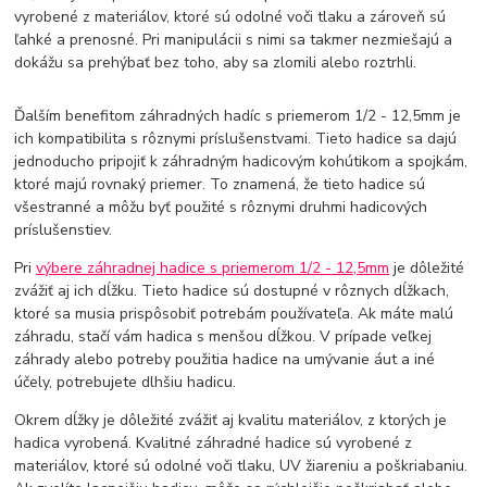
vyrobené z materiálov, ktoré sú odolné voči tlaku a zároveň sú
ľahké a prenosné. Pri manipulácii s nimi sa takmer nezmiešajú a
dokážu sa prehýbať bez toho, aby sa zlomili alebo roztrhli.
Ďalším benefitom záhradných hadíc s priemerom 1/2 - 12,5mm je
ich kompatibilita s rôznymi príslušenstvami. Tieto hadice sa dajú
jednoducho pripojiť k záhradným hadicovým kohútikom a spojkám,
ktoré majú rovnaký priemer. To znamená, že tieto hadice sú
všestranné a môžu byť použité s rôznymi druhmi hadicových
príslušenstiev.
Pri
výbere záhradnej hadice s priemerom 1/2 - 12,5mm
je dôležité
zvážiť aj ich dĺžku. Tieto hadice sú dostupné v rôznych dĺžkach,
ktoré sa musia prispôsobiť potrebám používateľa. Ak máte malú
záhradu, stačí vám hadica s menšou dĺžkou. V prípade veľkej
záhrady alebo potreby použitia hadice na umývanie áut a iné
účely, potrebujete dlhšiu hadicu.
Okrem dĺžky je dôležité zvážiť aj kvalitu materiálov, z ktorých je
hadica vyrobená. Kvalitné záhradné hadice sú vyrobené z
materiálov, ktoré sú odolné voči tlaku, UV žiareniu a poškriabaniu.