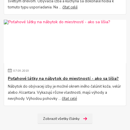
svetlým drevom. Obývacia izba a kuchyňa sa dokonale hodia k
tomuto typu usporiadania. Na ...
čítať celé
07
.
09
.
2019
Poťahové látky na nábytok do miestností - ako sa líšia?
Nábytok do obývacej izby je možné okrem iného čalúniť koža, velúr
alebo Alcantara. Vykazujú rôzne vlastnosti, majú výhody a
nevýhody. Výhodou pohovky ...
čítať celé
Zobraziť všetky články