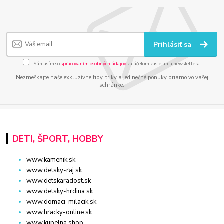
Prihlásiť sa
Súhlasím so
spracovaním osobných údajov
za účelom zasielania newslettera.
Nezmeškajte naše exkluzívne tipy, triky a jedinečné ponuky priamo vo vašej
schránke.
DETI, ŠPORT, HOBBY
www.kamenik.sk
www.detsky-raj.sk
www.detskaradost.sk
www.detsky-hrdina.sk
www.domaci-milacik.sk
www.hracky-online.sk
www.kupelna.shop