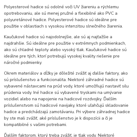
Polyesterové hadice sú odolné voči UV žiareniu a rýchlemu
opotrebovaniu, ale sú menej pružné a flexibilné ako PVC a
polyuretánové hadice. Polyesterové hadice sú ideálne pre
použitie v oblastiach s vysokou intenzitou slnečného žiarenia.
Kaučukové hadice sú najodolnejšie, ale sú aj najťažšie a
najdrahšie. Sú ideálne pre použitie v extrémnych podmienkach,
ako sú chladné teploty alebo vysoký tlak. Kaučukové hadice sú
ideálne pre tých, ktorí potrebujú vysokej kvality riešenie pre
náročné podmienky.
Okrem materiálov a dĺžky je dôležité zvážiť aj ďalšie faktory, ako
sú príslušenstvo a funkcionalita. Niektoré záhradné hadice sú
vybavené nástavcami na prúd vody, ktoré umožňujú nastaviť silu
prúdenia vody. Iné hadice sú vybavené tryskami na umývanie
vozidiel alebo na napojenie na hadicové rozdvojky. Ďalším
príslušenstvom sú hadicové navijaky, ktoré uľahčujú skladovanie
hadice a predchádzajú zamotávaniu. Pri výbere záhradnej hadice
by ste mali zvážiť, aké príslušenstvo je k dispozícii a či je
kompatibilné s vašimi potrebami.
Ďalším faktorom, ktorý treba zvážiť, je tlak vody. Niektoré