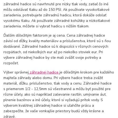
záhradné hadice sú navrhnuté pre nízky tlak vody, zatiaľ čo iné
môžu odolávať tlaku až do 150 PSI. Ak používate vysokotlakové
zariadenia, potrebujete záhradnú hadicu, ktorá dokáže odolať
vysokému tlaku. Ak používate záhradné kohútiky a nízkotlakové
zariadenia, môžete si vybrať hadicu s nižším tlakom.
Ďalším dôležitým faktorom je aj cena. Cena záhradnej hadice
závisí od dĺžky, kvality materiálov a príslušenstva, ktoré sú s ňou
dodávané. Záhradné hadice sú k dispozícii v rôznych cenových
rozpätiach, od niekoľkých eur až po niekoľko stoviek eur. Pri
výbere záhradnej hadice by ste mali zvážiť svoje potreby a
rozpočet.
Výber správnej
záhradnej hadice
je dôležitým krokom pre každého
majiteľa záhrady alebo domu. Pri výbere hadice treba zvážiť
materiál, dĺžku, príslušenstvo, tlak vody a cenu. Záhradné hadice
s priemerom 1/2 - 12,5mm sú všestranné a môžu byť použité pre
rôzne účely, ako sú napríklad zalievanie rastlín, umývanie áut,
plnenie bazénov a iné účely, ktoré si vyžadujú prítok vody. S
výberom kvalitnej záhradnej hadice si uľahčíte prácu a
zabezpečíte, že vaše vonkajšie priestory budú vždy krásne a
zdravé.