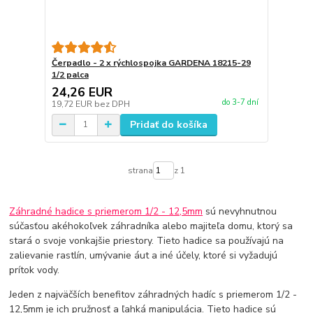
Čerpadlo - 2 x rýchlospojka GARDENA 18215-29
1/2 palca
24,26 EUR
do 3-7 dní
19,72 EUR
bez DPH
Pridať do košíka
strana
z 1
Záhradné hadice s priemerom 1/2 - 12,5mm
sú nevyhnutnou
súčasťou akéhokoľvek záhradníka alebo majiteľa domu, ktorý sa
stará o svoje vonkajšie priestory. Tieto hadice sa používajú na
zalievanie rastlín, umývanie áut a iné účely, ktoré si vyžadujú
prítok vody.
Jeden z najväčších benefitov záhradných hadíc s priemerom 1/2 -
12,5mm je ich pružnosť a ľahká manipulácia. Tieto hadice sú