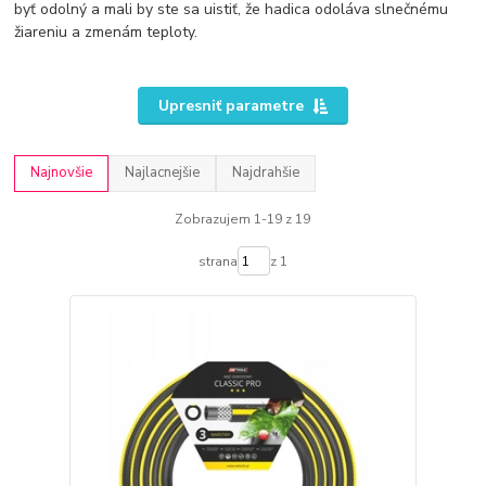
byť odolný a mali by ste sa uistiť, že hadica odoláva slnečnému
žiareniu a zmenám teploty.
Upresniť parametre
Najnovšie
Najlacnejšie
Najdrahšie
Zobrazujem 1-19 z 19
strana
z 1