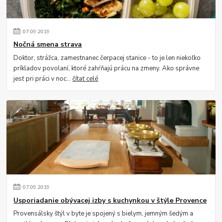
07
.
09
.
2019
Nočná smena strava
Doktor, strážca, zamestnanec čerpacej stanice - to je len niekoľko
príkladov povolaní, ktoré zahŕňajú prácu na zmeny. Ako správne
jesť pri práci v noc...
čítať celé
07
.
09
.
2019
Usporiadanie obývacej izby s kuchynkou v štýle Provence
Provensálsky štýl v byte je spojený s bielym, jemným šedým a