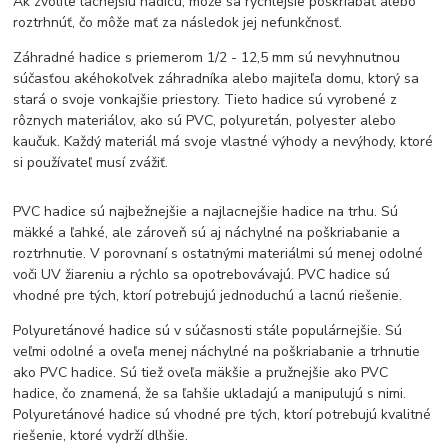
Ak zvolíte lacnejšiu hadicu, môže sa rýchlejšie poškriabať alebo
roztrhnúť, čo môže mať za následok jej nefunkčnosť.
Záhradné hadice s priemerom 1/2 - 12,5 mm sú nevyhnutnou
súčasťou akéhokoľvek záhradníka alebo majiteľa domu, ktorý sa
stará o svoje vonkajšie priestory. Tieto hadice sú vyrobené z
rôznych materiálov, ako sú PVC, polyuretán, polyester alebo
kaučuk. Každý materiál má svoje vlastné výhody a nevýhody, ktoré
si používateľ musí zvážiť.
PVC hadice sú najbežnejšie a najlacnejšie hadice na trhu. Sú
mäkké a ľahké, ale zároveň sú aj náchylné na poškriabanie a
roztrhnutie. V porovnaní s ostatnými materiálmi sú menej odolné
voči UV žiareniu a rýchlo sa opotrebovávajú. PVC hadice sú
vhodné pre tých, ktorí potrebujú jednoduchú a lacnú riešenie.
Polyuretánové hadice sú v súčasnosti stále populárnejšie. Sú
veľmi odolné a oveľa menej náchylné na poškriabanie a trhnutie
ako PVC hadice. Sú tiež oveľa mäkšie a pružnejšie ako PVC
hadice, čo znamená, že sa ľahšie ukladajú a manipulujú s nimi.
Polyuretánové hadice sú vhodné pre tých, ktorí potrebujú kvalitné
riešenie, ktoré vydrží dlhšie.