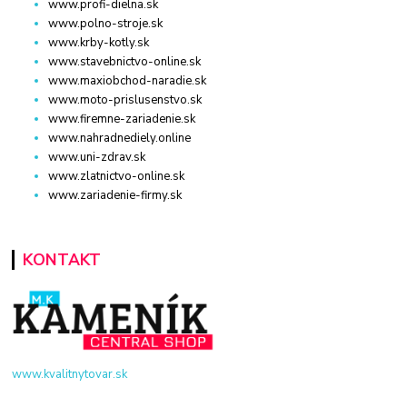
www.profi-dielna.sk
www.polno-stroje.sk
www.krby-kotly.sk
www.stavebnictvo-online.sk
www.maxiobchod-naradie.sk
www.moto-prislusenstvo.sk
www.firemne-zariadenie.sk
www.nahradnediely.online
www.uni-zdrav.sk
www.zlatnictvo-online.sk
www.zariadenie-firmy.sk
KONTAKT
www.kvalitnytovar.sk