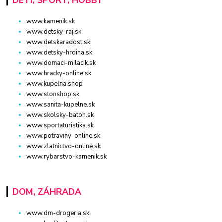
www.kamenik.sk
www.detsky-raj.sk
www.detskaradost.sk
www.detsky-hrdina.sk
www.domaci-milacik.sk
www.hracky-online.sk
www.kupelna.shop
www.stonshop.sk
www.sanita-kupelne.sk
www.skolsky-batoh.sk
www.sportaturistika.sk
www.potraviny-online.sk
www.zlatnictvo-online.sk
www.rybarstvo-kamenik.sk
DOM, ZÁHRADA
www.dm-drogeria.sk