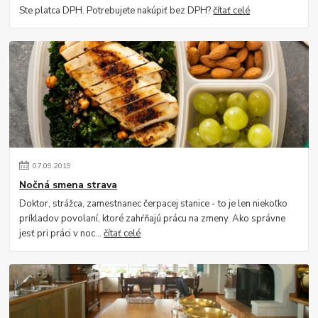
Ste platca DPH. Potrebujete nakúpiť bez DPH?
čítať celé
07
.
09
.
2019
Nočná smena strava
Doktor, strážca, zamestnanec čerpacej stanice - to je len niekoľko
príkladov povolaní, ktoré zahŕňajú prácu na zmeny. Ako správne
jesť pri práci v noc...
čítať celé