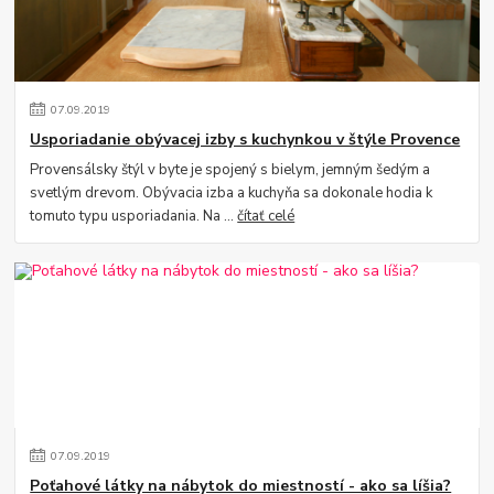
07
.
09
.
2019
Usporiadanie obývacej izby s kuchynkou v štýle Provence
Provensálsky štýl v byte je spojený s bielym, jemným šedým a
svetlým drevom. Obývacia izba a kuchyňa sa dokonale hodia k
tomuto typu usporiadania. Na ...
čítať celé
07
.
09
.
2019
Poťahové látky na nábytok do miestností - ako sa líšia?