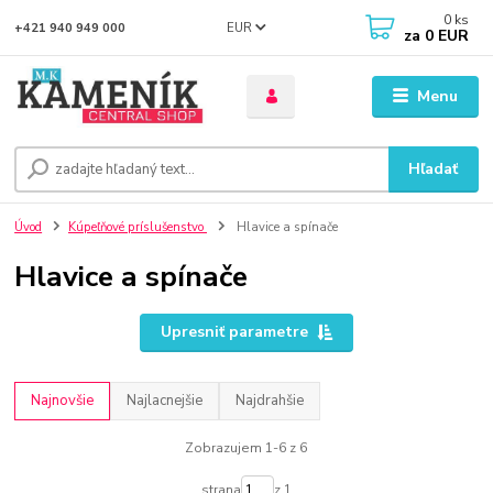
0
ks
EUR
+421 940 949 000
za
0 EUR
Menu
Hľadať
Úvod
Kúpeľňové príslušenstvo
Hlavice a spínače
Hlavice a spínače
Upresniť parametre
Najnovšie
Najlacnejšie
Najdrahšie
Zobrazujem 1-6 z 6
strana
z 1