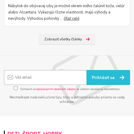
Nábytok do obývacej izby je možné okrem iného čalúniť koža, velúr
alebo Alcantara. Vykazujú rôzne vlastnosti, majú výhody a
nevýhody. Výhodou pohovky ...
čítať celé
Zobraziť všetky články
Prihlásiť sa
Súhlasím so
spracovaním osobných údajov
za účelom zasielania newslettera.
Nezmeškajte naše exkluzívne tipy, triky a jedinečné ponuky priamo vo vašej
schránke.
DETI, ŠPORT, HOBBY