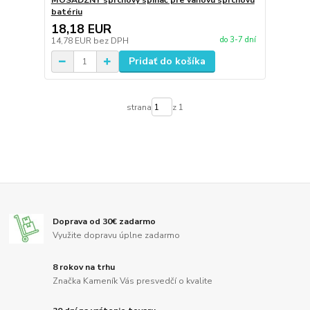
MOSADZNÝ sprchový spínač pre vaňovú sprchovú
batériu
18,18 EUR
do 3-7 dní
14,78 EUR
bez DPH
Pridať do košíka
strana
z 1
Doprava od 30€ zadarmo
Využite dopravu úplne zadarmo
8 rokov na trhu
Značka Kameník Vás presvedčí o kvalite