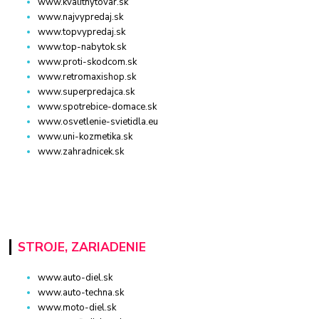
www.kvalitnytovar.sk
www.najvypredaj.sk
www.topvypredaj.sk
www.top-nabytok.sk
www.proti-skodcom.sk
www.retromaxishop.sk
www.superpredajca.sk
www.spotrebice-domace.sk
www.osvetlenie-svietidla.eu
www.uni-kozmetika.sk
www.zahradnicek.sk
STROJE, ZARIADENIE
www.auto-diel.sk
www.auto-techna.sk
www.moto-diel.sk