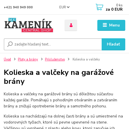
0
ks
EUR
+421 940 949 000
za
0 EUR
Menu
Hľadať
Úvod
Ploty a brány
Príslušenstvo
Kolieska a valčeky
Kolieska a valčeky na garážové
brány
Kolieska a valčeky na garážové brány sú dôležitou súčasťou
každej garáže. Pomáhajú s pohodlným otváraním a zatváraním
brány a znižujú opotrebenie brány a samotného pohonu.
Kolieska sa nachádzajú na dolnej časti brány a sú umiestnené na
vodorovných tyčiach, ktoré sú pevne upevnené na stene.
Väčšinou sú vyrobené z plastu alebo kovu, ktorý zaručuje ich