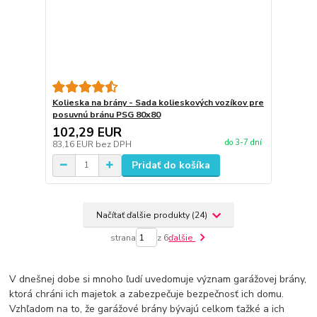
Kolieska na brány - Sada kolieskových vozíkov pre
posuvnú bránu PSG 80x80
102,29 EUR
do 3-7 dní
83,16 EUR
bez DPH
Pridať do košíka
Načítať ďalšie produkty (24)
strana
z 6
ďalšie
V dnešnej dobe si mnoho ľudí uvedomuje význam garážovej brány,
ktorá chráni ich majetok a zabezpečuje bezpečnosť ich domu.
Vzhľadom na to, že garážové brány bývajú celkom ťažké a ich