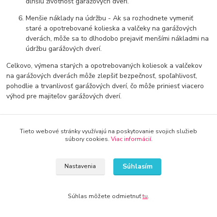
dlhšiu životnosť garážových dverí.
Menšie náklady na údržbu - Ak sa rozhodnete vymeniť
staré a opotrebované kolieska a valčeky na garážových
dverách, môže sa to dlhodobo prejaviť menšími nákladmi na
údržbu garážových dverí.
Celkovo, výmena starých a opotrebovaných koliesok a valčekov
na garážových dverách môže zlepšiť bezpečnosť, spoľahlivosť,
pohodlie a trvanlivosť garážových dverí, čo môže priniesť viacero
výhod pre majiteľov garážových dverí.
Tieto webové stránky využívajú na poskytovanie svojich služieb
súbory cookies.
Viac informácií
.
Doprava od 30€ zadarmo
Súhlasím
Nastavenia
Využite dopravu úplne zadarmo
Súhlas môžete odmietnuť
tu
.
8 rokov na trhu
Značka Kameník Vás presvedčí o kvalite