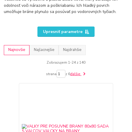
odolnosť voči nárazom a poškriabaniu. Ich hladký povrch
umožňuje bráne plynulo sa posúvať po vodorovných tyčiach.
Upresniť parametre
Najnovšie
Najlacnejšie
Najdrahšie
Zobrazujem 1-24 z 140
strana
z 6
ďalšie