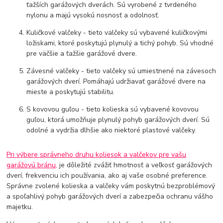
ťažších garážových dverách. Sú vyrobené z tvrdeného
nylonu a majú vysokú nosnosť a odolnosť.
Kuličkové valčeky - tieto valčeky sú vybavené kuličkovými
ložiskami, ktoré poskytujú plynulý a tichý pohyb. Sú vhodné
pre väčšie a ťažšie garážové dvere.
Závesné valčeky - tieto valčeky sú umiestnené na závesoch
garážových dverí. Pomáhajú udržiavať garážové dvere na
mieste a poskytujú stabilitu.
S kovovou guľou - tieto kolieska sú vybavené kovovou
guľou, ktorá umožňuje plynulý pohyb garážových dverí. Sú
odolné a vydržia dlhšie ako niektoré plastové valčeky.
Pri výbere správneho druhu koliesok a valčekov pre vašu
garážovú bránu,
je dôležité zvážiť hmotnosť a veľkosť garážových
dverí, frekvenciu ich používania, ako aj vaše osobné preference.
Správne zvolené kolieska a valčeky vám poskytnú bezproblémový
a spoľahlivý pohyb garážových dverí a zabezpečia ochranu vášho
majetku.