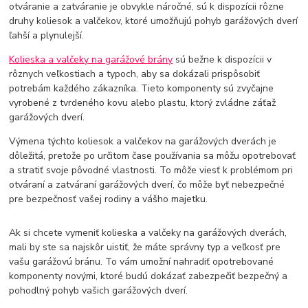
otváranie a zatváranie je obvykle náročné, sú k dispozícii rôzne
druhy koliesok a valčekov, ktoré umožňujú pohyb garážových dverí
ľahší a plynulejší.
Kolieska a valčeky na garážové brány
sú bežne k dispozícii v
rôznych veľkostiach a typoch, aby sa dokázali prispôsobiť
potrebám každého zákazníka. Tieto komponenty sú zvyčajne
vyrobené z tvrdeného kovu alebo plastu, ktorý zvládne záťaž
garážových dverí.
Výmena týchto koliesok a valčekov na garážových dverách je
dôležitá, pretože po určitom čase používania sa môžu opotrebovať
a stratiť svoje pôvodné vlastnosti. To môže viesť k problémom pri
otváraní a zatváraní garážových dverí, čo môže byť nebezpečné
pre bezpečnosť vašej rodiny a vášho majetku.
Ak si chcete vymeniť kolieska a valčeky na garážových dverách,
mali by ste sa najskôr uistiť, že máte správny typ a veľkosť pre
vašu garážovú bránu. To vám umožní nahradiť opotrebované
komponenty novými, ktoré budú dokázať zabezpečiť bezpečný a
pohodlný pohyb vašich garážových dverí.