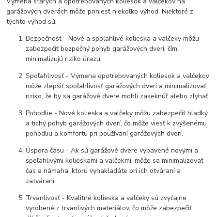
Výmena starých a opotrebovaných koliesok a valčekov na
garážových dverách môže priniesť niekoľko výhod. Niektoré z
týchto výhod sú:
Bezpečnosť - Nové a spoľahlivé kolieska a valčeky môžu
zabezpečiť bezpečný pohyb garážových dverí, čím
minimalizujú riziko úrazu.
Spoľahlivosť - Výmena opotrebovaných koliesok a valčekov
môže zlepšiť spoľahlivosť garážových dverí a minimalizovať
riziko, že by sa garážové dvere mohli zaseknúť alebo zlyhať.
Pohodlie - Nové kolieska a valčeky môžu zabezpečiť hladký
a tichý pohyb garážových dverí, čo môže viesť k zvýšenému
pohodliu a komfortu pri používaní garážových dverí.
Úspora času - Ak sú garážové dvere vybavené novými a
spoľahlivými kolieskami a valčekmi, môže sa minimalizovať
čas a námaha, ktorú vynakladáte pri ich otváraní a
zatváraní.
Trvanlivosť - Kvalitné kolieska a valčeky sú zvyčajne
vyrobené z trvanlivých materiálov, čo môže zabezpečiť