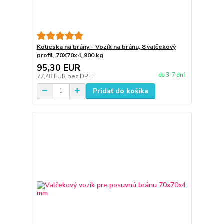
Kolieska na brány - Vozík na bránu, 8 valčekový
profil, 70X70x4, 900 kg
95,30 EUR
do 3-7 dní
77,48 EUR
bez DPH
Pridať do košíka