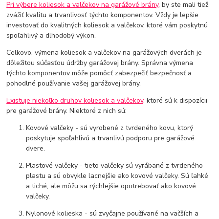
Pri výbere koliesok a valčekov na garážové brány
, by ste mali tiež
zvážiť kvalitu a trvanlivosť týchto komponentov. Vždy je lepšie
investovať do kvalitných koliesok a valčekov, ktoré vám poskytnú
spoľahlivý a dlhodobý výkon.
Celkovo, výmena koliesok a valčekov na garážových dverách je
dôležitou súčasťou údržby garážovej brány. Správna výmena
týchto komponentov môže pomôcť zabezpečiť bezpečnosť a
pohodlné používanie vašej garážovej brány.
Existuje niekoľko druhov koliesok a valčekov,
ktoré sú k dispozícii
pre garážové brány. Niektoré z nich sú:
Kovové valčeky - sú vyrobené z tvrdeného kovu, ktorý
poskytuje spoľahlivú a trvanlivú podporu pre garážové
dvere.
Plastové valčeky - tieto valčeky sú vyrábané z tvrdeného
plastu a sú obvykle lacnejšie ako kovové valčeky. Sú ľahké
a tiché, ale môžu sa rýchlejšie opotrebovať ako kovové
valčeky.
Nylonové kolieska - sú zvyčajne používané na väčších a