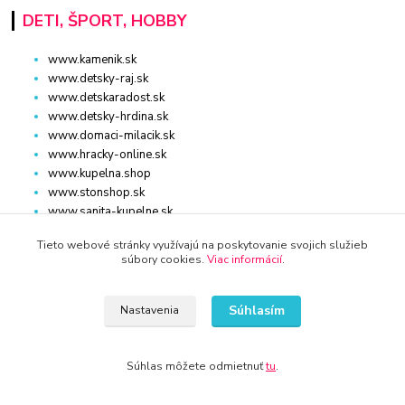
DETI, ŠPORT, HOBBY
www.kamenik.sk
www.detsky-raj.sk
www.detskaradost.sk
www.detsky-hrdina.sk
www.domaci-milacik.sk
www.hracky-online.sk
www.kupelna.shop
www.stonshop.sk
www.sanita-kupelne.sk
www.skolsky-batoh.sk
Tieto webové stránky využívajú na poskytovanie svojich služieb
www.sportaturistika.sk
súbory cookies.
Viac informácií
.
www.potraviny-online.sk
www.zlatnictvo-online.sk
www.rybarstvo-kamenik.sk
Súhlasím
Nastavenia
Súhlas môžete odmietnuť
tu
.
DOM, ZÁHRADA