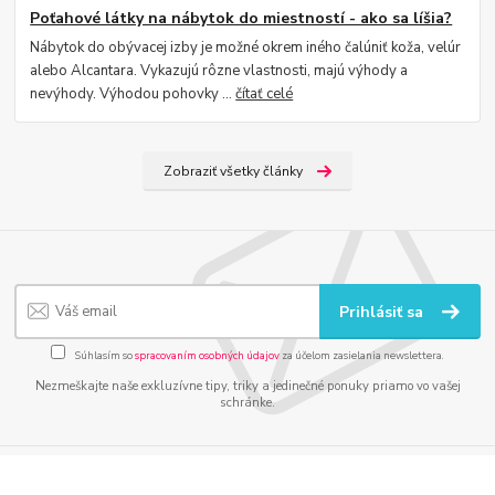
Poťahové látky na nábytok do miestností - ako sa líšia?
Nábytok do obývacej izby je možné okrem iného čalúniť koža, velúr
alebo Alcantara. Vykazujú rôzne vlastnosti, majú výhody a
nevýhody. Výhodou pohovky ...
čítať celé
Zobraziť všetky články
Prihlásiť sa
Súhlasím so
spracovaním osobných údajov
za účelom zasielania newslettera.
Nezmeškajte naše exkluzívne tipy, triky a jedinečné ponuky priamo vo vašej
schránke.