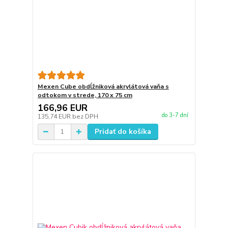
Mexen Cube obdĺžniková akrylátová vaňa s
odtokom v strede, 170 x 75 cm
166,96 EUR
do 3-7 dní
135,74 EUR
bez DPH
Pridať do košíka