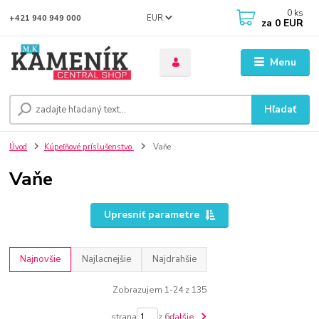
0
ks
EUR
+421 940 949 000
za
0 EUR
Menu
Hľadať
Úvod
Kúpeľňové príslušenstvo
Vaňe
Vaňe
Upresniť parametre
Najnovšie
Najlacnejšie
Najdrahšie
Zobrazujem 1-24 z 135
strana
z 6
ďalšie