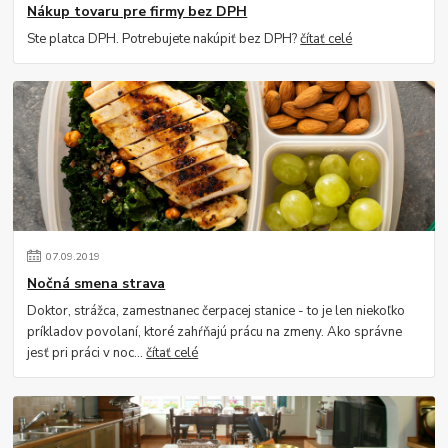
Nákup tovaru pre firmy bez DPH
Ste platca DPH. Potrebujete nakúpiť bez DPH?
čítať celé
07
.
09
.
2019
Nočná smena strava
Doktor, strážca, zamestnanec čerpacej stanice - to je len niekoľko
príkladov povolaní, ktoré zahŕňajú prácu na zmeny. Ako správne
jesť pri práci v noc...
čítať celé