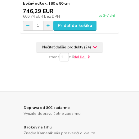
bočný odtok, 180 x 80 cm
746,29 EUR
do 3-7 dní
606,74 EUR
bez DPH
Pridať do košíka
Načítať ďalšie produkty (24)
strana
z 6
ďalšie
Doprava od 30€ zadarmo
Využite dopravu úplne zadarmo
8 rokov na trhu
Značka Kameník Vás presvedčí o kvalite