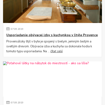
07
.
09
.
2019
Usporiadanie obývacej izby s kuchynkou v štýle Provence
Provensálsky štýl v byte je spojený s bielym, jemným šedým a
svetlým drevom. Obývacia izba a kuchyňa sa dokonale hodia k
tomuto typu usporiadania. Na ...
čítať celé
07
.
09
.
2019