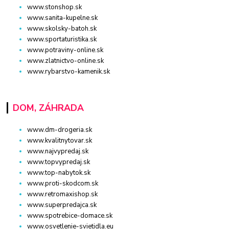
www.stonshop.sk
www.sanita-kupelne.sk
www.skolsky-batoh.sk
www.sportaturistika.sk
www.potraviny-online.sk
www.zlatnictvo-online.sk
www.rybarstvo-kamenik.sk
DOM, ZÁHRADA
www.dm-drogeria.sk
www.kvalitnytovar.sk
www.najvypredaj.sk
www.topvypredaj.sk
www.top-nabytok.sk
www.proti-skodcom.sk
www.retromaxishop.sk
www.superpredajca.sk
www.spotrebice-domace.sk
www.osvetlenie-svietidla.eu