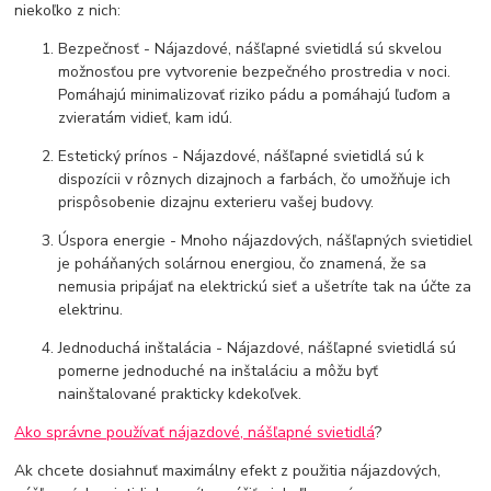
niekoľko z nich:
Bezpečnosť - Nájazdové, nášľapné svietidlá sú skvelou
možnosťou pre vytvorenie bezpečného prostredia v noci.
Pomáhajú minimalizovať riziko pádu a pomáhajú ľuďom a
zvieratám vidieť, kam idú.
Estetický prínos - Nájazdové, nášľapné svietidlá sú k
dispozícii v rôznych dizajnoch a farbách, čo umožňuje ich
prispôsobenie dizajnu exterieru vašej budovy.
Úspora energie - Mnoho nájazdových, nášľapných svietidiel
je poháňaných solárnou energiou, čo znamená, že sa
nemusia pripájať na elektrickú sieť a ušetríte tak na účte za
elektrinu.
Jednoduchá inštalácia - Nájazdové, nášľapné svietidlá sú
pomerne jednoduché na inštaláciu a môžu byť
nainštalované prakticky kdekoľvek.
Ako správne používať nájazdové, nášľapné svietidlá
?
Ak chcete dosiahnuť maximálny efekt z použitia nájazdových,