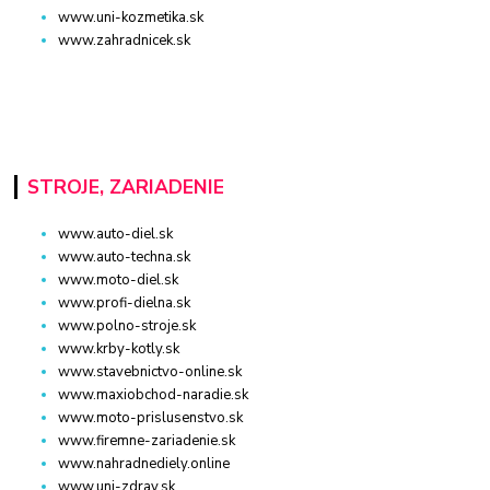
www.uni-kozmetika.sk
www.zahradnicek.sk
STROJE, ZARIADENIE
www.auto-diel.sk
www.auto-techna.sk
www.moto-diel.sk
www.profi-dielna.sk
www.polno-stroje.sk
www.krby-kotly.sk
www.stavebnictvo-online.sk
www.maxiobchod-naradie.sk
www.moto-prislusenstvo.sk
www.firemne-zariadenie.sk
www.nahradnediely.online
www.uni-zdrav.sk