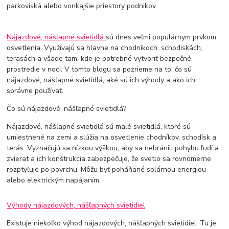
parkoviská alebo vonkajšie priestory podnikov.
Nájazdové, nášľapné svietidlá
sú dnes veľmi populárnym prvkom
osvetlenia. Využívajú sa hlavne na chodníkoch, schodiskách,
terasách a všade tam, kde je potrebné vytvoriť bezpečné
prostredie v noci. V tomto blogu sa pozrieme na to, čo sú
nájazdové, nášľapné svietidlá, aké sú ich výhody a ako ich
správne používať.
Čo sú nájazdové, nášľapné svietidlá?
Nájazdové, nášľapné svietidlá sú malé svietidlá, ktoré sú
umiestnené na zemi a slúžia na osvetlenie chodníkov, schodísk a
terás. Vyznačujú sa nízkou výškou, aby sa nebránili pohybu ľudí a
zvierat a ich konštrukcia zabezpečuje, že svetlo sa rovnomerne
rozptyľuje po povrchu. Môžu byť poháňané solárnou energiou
alebo elektrickým napájaním.
Výhody nájazdových, nášľapných svietidiel
Existuje niekoľko výhod nájazdových, nášľapných svietidiel. Tu je