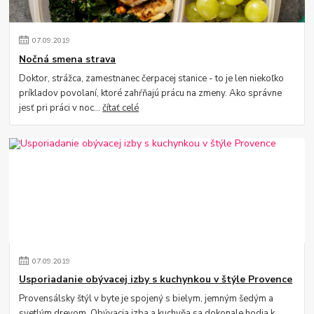
07
.
09
.
2019
Nočná smena strava
Doktor, strážca, zamestnanec čerpacej stanice - to je len niekoľko
príkladov povolaní, ktoré zahŕňajú prácu na zmeny. Ako správne
jesť pri práci v noc...
čítať celé
07
.
09
.
2019
Usporiadanie obývacej izby s kuchynkou v štýle Provence
Provensálsky štýl v byte je spojený s bielym, jemným šedým a
svetlým drevom. Obývacia izba a kuchyňa sa dokonale hodia k