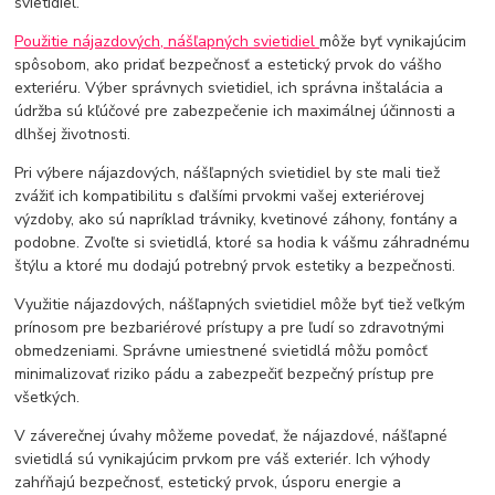
svietidiel.
Použitie nájazdových, nášľapných svietidiel
môže byť vynikajúcim
spôsobom, ako pridať bezpečnosť a estetický prvok do vášho
exteriéru. Výber správnych svietidiel, ich správna inštalácia a
údržba sú kľúčové pre zabezpečenie ich maximálnej účinnosti a
dlhšej životnosti.
Pri výbere nájazdových, nášľapných svietidiel by ste mali tiež
zvážiť ich kompatibilitu s ďalšími prvokmi vašej exteriérovej
výzdoby, ako sú napríklad trávniky, kvetinové záhony, fontány a
podobne. Zvoľte si svietidlá, ktoré sa hodia k vášmu záhradnému
štýlu a ktoré mu dodajú potrebný prvok estetiky a bezpečnosti.
Využitie nájazdových, nášľapných svietidiel môže byť tiež veľkým
prínosom pre bezbariérové prístupy a pre ľudí so zdravotnými
obmedzeniami. Správne umiestnené svietidlá môžu pomôcť
minimalizovať riziko pádu a zabezpečiť bezpečný prístup pre
všetkých.
V záverečnej úvahy môžeme povedať, že nájazdové, nášľapné
svietidlá sú vynikajúcim prvkom pre váš exteriér. Ich výhody
zahŕňajú bezpečnosť, estetický prvok, úsporu energie a