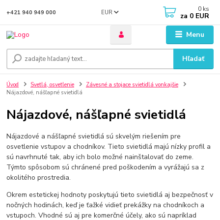
0
ks
EUR
+421 940 949 000
za
0 EUR
Menu
Hľadať
Úvod
Svetlá, osvetlenie
Závesné a stojace svietidlá vonkajšie
Nájazdové, nášľapné svietidlá
Nájazdové, nášľapné svietidlá
Nájazdové a nášľapné svietidlá sú skvelým riešením pre
osvetlenie vstupov a chodníkov. Tieto svietidlá majú nízky profil a
sú navrhnuté tak, aby ich bolo možné nainštalovať do zeme.
Týmto spôsobom sú chránené pred poškodením a vyrážajú sa z
okolitého prostredia.
Okrem estetickej hodnoty poskytujú tieto svietidlá aj bezpečnosť v
nočných hodinách, keď je ťažké vidieť prekážky na chodníkoch a
vstupoch. Vhodné sú aj pre komerčné účely, ako sú napríklad