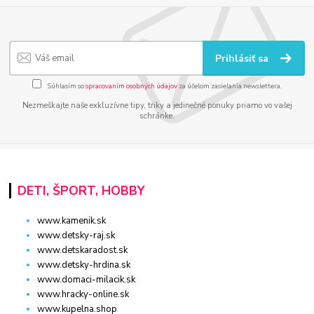
Prihlásiť sa
Súhlasím so
spracovaním osobných údajov
za účelom zasielania newslettera.
Nezmeškajte naše exkluzívne tipy, triky a jedinečné ponuky priamo vo vašej
schránke.
DETI, ŠPORT, HOBBY
www.kamenik.sk
www.detsky-raj.sk
www.detskaradost.sk
www.detsky-hrdina.sk
www.domaci-milacik.sk
www.hracky-online.sk
www.kupelna.shop