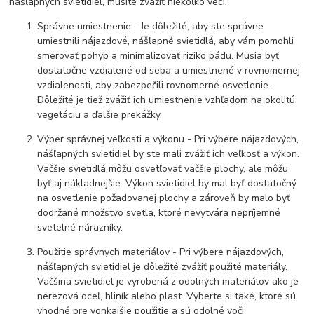
nášľapných svietidiel, musíte zvážiť niekoľko vecí.
Správne umiestnenie - Je dôležité, aby ste správne
umiestnili nájazdové, nášľapné svietidlá, aby vám pomohli
smerovať pohyb a minimalizovať riziko pádu. Musia byť
dostatočne vzdialené od seba a umiestnené v rovnomernej
vzdialenosti, aby zabezpečili rovnomerné osvetlenie.
Dôležité je tiež zvážiť ich umiestnenie vzhľadom na okolitú
vegetáciu a ďalšie prekážky.
Výber správnej veľkosti a výkonu - Pri výbere nájazdových,
nášľapných svietidiel by ste mali zvážiť ich veľkosť a výkon.
Väčšie svietidlá môžu osvetľovať väčšie plochy, ale môžu
byť aj nákladnejšie. Výkon svietidiel by mal byť dostatočný
na osvetlenie požadovanej plochy a zároveň by malo byť
dodržané množstvo svetla, ktoré nevytvára nepríjemné
svetelné nárazníky.
Použitie správnych materiálov - Pri výbere nájazdových,
nášľapných svietidiel je dôležité zvážiť použité materiály.
Väčšina svietidiel je vyrobená z odolných materiálov ako je
nerezová oceľ, hliník alebo plast. Vyberte si také, ktoré sú
vhodné pre vonkajšie použitie a sú odolné voči