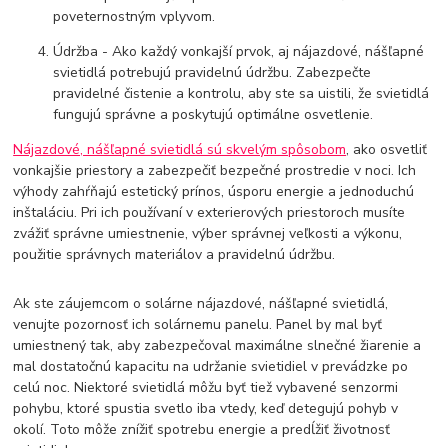
poveternostným vplyvom.
Údržba - Ako každý vonkajší prvok, aj nájazdové, nášľapné
svietidlá potrebujú pravidelnú údržbu. Zabezpečte
pravidelné čistenie a kontrolu, aby ste sa uistili, že svietidlá
fungujú správne a poskytujú optimálne osvetlenie.
Nájazdové, nášľapné svietidlá sú skvelým spôsobom
, ako osvetliť
vonkajšie priestory a zabezpečiť bezpečné prostredie v noci. Ich
výhody zahŕňajú estetický prínos, úsporu energie a jednoduchú
inštaláciu. Pri ich používaní v exterierových priestoroch musíte
zvážiť správne umiestnenie, výber správnej veľkosti a výkonu,
použitie správnych materiálov a pravidelnú údržbu.
Ak ste záujemcom o solárne nájazdové, nášľapné svietidlá,
venujte pozornosť ich solárnemu panelu. Panel by mal byť
umiestnený tak, aby zabezpečoval maximálne slnečné žiarenie a
mal dostatočnú kapacitu na udržanie svietidiel v prevádzke po
celú noc. Niektoré svietidlá môžu byť tiež vybavené senzormi
pohybu, ktoré spustia svetlo iba vtedy, keď detegujú pohyb v
okolí. Toto môže znížiť spotrebu energie a predĺžiť životnosť