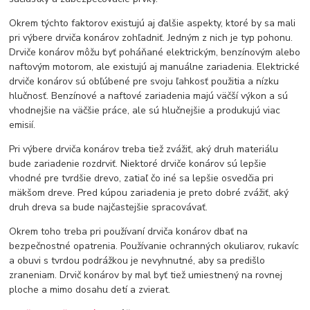
Okrem týchto faktorov existujú aj ďalšie aspekty, ktoré by sa mali
pri výbere drviča konárov zohľadniť. Jedným z nich je typ pohonu.
Drviče konárov môžu byť poháňané elektrickým, benzínovým alebo
naftovým motorom, ale existujú aj manuálne zariadenia. Elektrické
drviče konárov sú obľúbené pre svoju ľahkosť použitia a nízku
hlučnosť. Benzínové a naftové zariadenia majú väčší výkon a sú
vhodnejšie na väčšie práce, ale sú hlučnejšie a produkujú viac
emisií.
Pri výbere drviča konárov treba tiež zvážiť, aký druh materiálu
bude zariadenie rozdrviť. Niektoré drviče konárov sú lepšie
vhodné pre tvrdšie drevo, zatiaľ čo iné sa lepšie osvedčia pri
mäkšom dreve. Pred kúpou zariadenia je preto dobré zvážiť, aký
druh dreva sa bude najčastejšie spracovávať.
Okrem toho treba pri používaní drviča konárov dbať na
bezpečnostné opatrenia. Používanie ochranných okuliarov, rukavíc
a obuvi s tvrdou podrážkou je nevyhnutné, aby sa predišlo
zraneniam. Drvič konárov by mal byť tiež umiestnený na rovnej
ploche a mimo dosahu detí a zvierat.