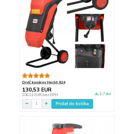
Drvič konárov Hecht 624
130,53 EUR
do 3-7 dní
106,12 EUR
bez DPH
Pridať do košíka