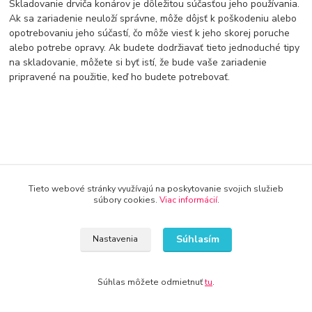
Skladovanie drviča konárov je dôležitou súčasťou jeho používania.
Ak sa zariadenie neuloží správne, môže dôjsť k poškodeniu alebo
opotrebovaniu jeho súčastí, čo môže viesť k jeho skorej poruche
alebo potrebe opravy. Ak budete dodržiavať tieto jednoduché tipy
na skladovanie, môžete si byť istí, že bude vaše zariadenie
pripravené na použitie, keď ho budete potrebovať.
Tieto webové stránky využívajú na poskytovanie svojich služieb
súbory cookies.
Viac informácií
.
Doprava od 30€ zadarmo
Využite dopravu úplne zadarmo
Súhlasím
Nastavenia
8 rokov na trhu
Značka Kameník Vás presvedčí o kvalite
Súhlas môžete odmietnuť
tu
.