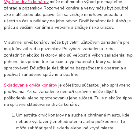
Využitie drviča konárov
môže mať mnoho výhod pre majiteľov
záhrad a pozemkov. Rozdrvené konáre a vetvy môžu byť použité
ako mulč alebo ako palivo, čím sa znižuje množstvo odpadu a
ušetrí sa čas a náklady na jeho odvoz. Drvič konárov tiež uľahčuje
prácu s väčšími konármi a vetvami a znižuje riziko úrazov.
V súhrne, drvič konárov môže byť veľmi užitočným zariadením pre
majiteľov záhrad a pozemkov. Pri výbere zariadenia treba
zohľadniť niekoľko faktorov, ako sú veľkosť a výkon zariadenia, typ
pohonu, bezpečnostné funkcie a typ materiálu, ktorý sa bude
spracovávať. Dôležité je tiež dbať na bezpečnostné opatrenia a
používať zariadenie správne a opatrne.
Skladovanie drviča konárov
je dôležitou súčasťou jeho správneho
používania. Ak sa zariadenie neuloží správne, môže dôjsť k
poškodeniu alebo opotrebovaniu jeho súčastí. Tu je niekoľko tipov
na správne skladovanie drviča konárov:
Umiestnite drvič konárov na suché a chránené miesto, kde
nebude vystavený znehodnoteniu alebo poškodeniu. To
môže zahŕňať garáž, sklady alebo iné kryté miesta.