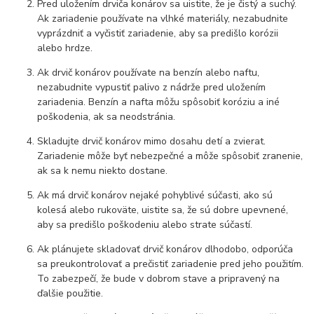
Pred uložením drviča konárov sa uistite, že je čistý a suchý.
Ak zariadenie používate na vlhké materiály, nezabudnite
vyprázdniť a vyčistiť zariadenie, aby sa predišlo korózii
alebo hrdze.
Ak drvič konárov používate na benzín alebo naftu,
nezabudnite vypustiť palivo z nádrže pred uložením
zariadenia. Benzín a nafta môžu spôsobiť koróziu a iné
poškodenia, ak sa neodstránia.
Skladujte drvič konárov mimo dosahu detí a zvierat.
Zariadenie môže byť nebezpečné a môže spôsobiť zranenie,
ak sa k nemu niekto dostane.
Ak má drvič konárov nejaké pohyblivé súčasti, ako sú
kolesá alebo rukoväte, uistite sa, že sú dobre upevnené,
aby sa predišlo poškodeniu alebo strate súčastí.
Ak plánujete skladovať drvič konárov dlhodobo, odporúča
sa preukontrolovať a prečistiť zariadenie pred jeho použitím.
To zabezpečí, že bude v dobrom stave a pripravený na
ďalšie použitie.