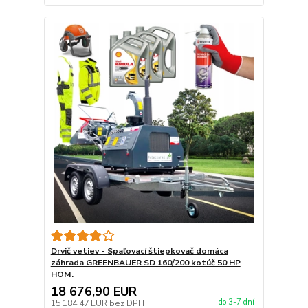
Drvič vetiev - Spaľovací štiepkovač domáca
záhrada GREENBAUER SD 160/200 kotúč 50 HP
HOM.
18 676,90 EUR
do 3-7 dní
15 184,47 EUR
bez DPH