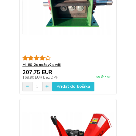
M-60-2x nožový drvič
207,75 EUR
do 3-7 dní
168,90 EUR
bez DPH
Pridať do košíka