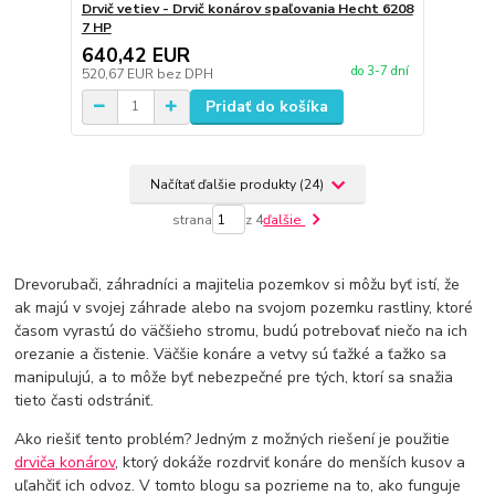
Drvič vetiev - Drvič konárov spaľovania Hecht 6208
7 HP
640,42 EUR
do 3-7 dní
520,67 EUR
bez DPH
Pridať do košíka
Načítať ďalšie produkty (24)
strana
z 4
ďalšie
Drevorubači, záhradníci a majitelia pozemkov si môžu byť istí, že
ak majú v svojej záhrade alebo na svojom pozemku rastliny, ktoré
časom vyrastú do väčšieho stromu, budú potrebovať niečo na ich
orezanie a čistenie. Väčšie konáre a vetvy sú ťažké a ťažko sa
manipulujú, a to môže byť nebezpečné pre tých, ktorí sa snažia
tieto časti odstrániť.
Ako riešiť tento problém? Jedným z možných riešení je použitie
drviča konárov
, ktorý dokáže rozdrviť konáre do menších kusov a
uľahčiť ich odvoz. V tomto blogu sa pozrieme na to, ako funguje