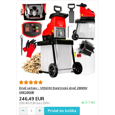
Drvič vetiev - VENOM Elektrický drvič 2800W
SRE2800B
246,49 EUR
do 3-7 dní
200,40 EUR
bez DPH
Pridať do košíka