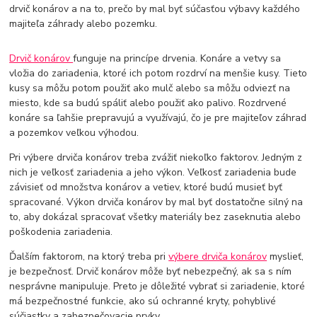
drvič konárov a na to, prečo by mal byť súčasťou výbavy každého
majiteľa záhrady alebo pozemku.
Drvič konárov
funguje na princípe drvenia. Konáre a vetvy sa
vložia do zariadenia, ktoré ich potom rozdrví na menšie kusy. Tieto
kusy sa môžu potom použiť ako mulč alebo sa môžu odviezť na
miesto, kde sa budú spáliť alebo použiť ako palivo. Rozdrvené
konáre sa ľahšie prepravujú a využívajú, čo je pre majiteľov záhrad
a pozemkov veľkou výhodou.
Pri výbere drviča konárov treba zvážiť niekoľko faktorov. Jedným z
nich je veľkosť zariadenia a jeho výkon. Veľkosť zariadenia bude
závisieť od množstva konárov a vetiev, ktoré budú musieť byť
spracované. Výkon drviča konárov by mal byť dostatočne silný na
to, aby dokázal spracovať všetky materiály bez zaseknutia alebo
poškodenia zariadenia.
Ďalším faktorom, na ktorý treba pri
výbere drviča konárov
myslieť,
je bezpečnosť. Drvič konárov môže byť nebezpečný, ak sa s ním
nesprávne manipuluje. Preto je dôležité vybrať si zariadenie, ktoré
má bezpečnostné funkcie, ako sú ochranné kryty, pohyblivé
súčiastky a zabezpečovacie prvky.