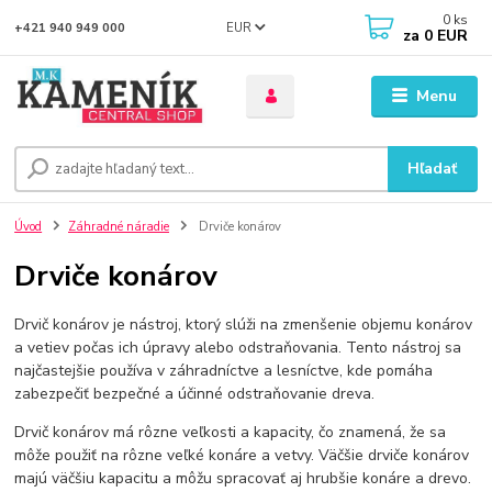
0
ks
EUR
+421 940 949 000
za
0 EUR
Menu
Hľadať
Úvod
Záhradné náradie
Drviče konárov
Drviče konárov
Drvič konárov je nástroj, ktorý slúži na zmenšenie objemu konárov
a vetiev počas ich úpravy alebo odstraňovania. Tento nástroj sa
najčastejšie používa v záhradníctve a lesníctve, kde pomáha
zabezpečiť bezpečné a účinné odstraňovanie dreva.
Drvič konárov má rôzne veľkosti a kapacity, čo znamená, že sa
môže použiť na rôzne veľké konáre a vetvy. Väčšie drviče konárov
majú väčšiu kapacitu a môžu spracovať aj hrubšie konáre a drevo.