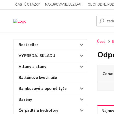
ČASTÉ OTÁZKY
NAKUPOVANIE BEZ DPH
OBCHODNÉ POD
Úvod
E
Bestseller
Odpo
VÝPREDAJ SKLADU
Altany a stany
Cena:
Balkónové kvetináče
Bambusové a oporné tyče
Bazény
Čerpadlá a hydrofory
Najnov