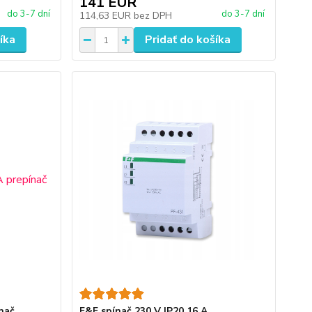
141 EUR
do 3-7 dní
do 3-7 dní
114,63 EUR
bez DPH
íka
Pridať do košíka
nač
F&F spínač 230 V IP20 16 A