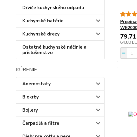
Drviče kuchynského odpadu
Kuchynské batérie
Prepín
WE2000
Kuchynské drezy
79,71
64,80 E
Ostatné kuchynské náčinie a
príslušenstvo
KÚRENIE
Anemostaty
Biokrby
Bojlery
Čerpadlá a filtre
Diely pre kotly a pece