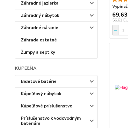
Záhradné jazierka
Vypínač
69,63
Záhradný nábytok
56,61 E
Záhradné náradie
Záhrada ostatné
Žumpy a septiky
KÚPEĽŇA
Bidetové batérie
Kúpeľňový nábytok
Kúpeľňové príslušenstvo
Príslušenstvo k vodovodným
batériám