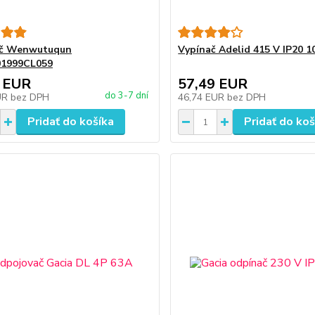
ač Wenwutuqun
Vypínač Adelid 415 V IP20 1
1999CL059
 EUR
57,49 EUR
do 3-7 dní
UR
bez DPH
46,74 EUR
bez DPH
Pridať do košíka
Pridať do koš