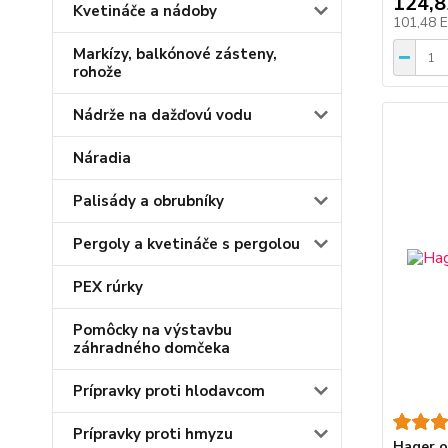
124,
Kvetináče a nádoby
101,48 
Markízy, balkónové zásteny,
rohože
Nádrže na dažďovú vodu
Náradia
Palisády a obrubníky
Pergoly a kvetináče s pergolou
PEX rúrky
Pomôcky na výstavbu
záhradného domčeka
Prípravky proti hlodavcom
Prípravky proti hmyzu
Hager o