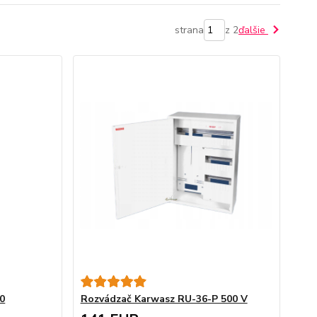
strana
z 2
ďalšie
0
Rozvádzač Karwasz RU-36-P 500 V