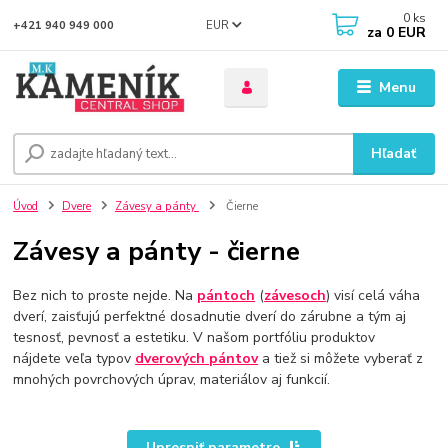
0
ks
EUR
+421 940 949 000
za
0 EUR
Menu
Hľadať
Úvod
Dvere
Závesy a pánty
Čierne
Závesy a pánty - čierne
Bez nich to proste nejde. Na
pántoch
(
závesoch
) visí celá váha
dverí, zaisťujú perfektné dosadnutie dverí do zárubne a tým aj
tesnosť, pevnosť a estetiku. V našom portfóliu produktov
nájdete veľa typov
dverových pántov
a tiež si môžete vyberať z
mnohých povrchových úprav, materiálov aj funkcií.
Upresniť parametre