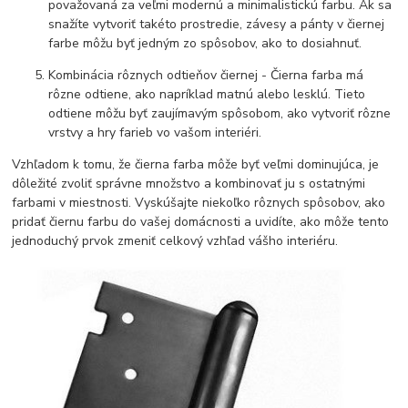
považovaná za veľmi modernú a minimalistickú farbu. Ak sa
snažíte vytvoriť takéto prostredie, závesy a pánty v čiernej
farbe môžu byť jedným zo spôsobov, ako to dosiahnuť.
Kombinácia rôznych odtieňov čiernej - Čierna farba má
rôzne odtiene, ako napríklad matnú alebo lesklú. Tieto
odtiene môžu byť zaujímavým spôsobom, ako vytvoriť rôzne
vrstvy a hry farieb vo vašom interiéri.
Vzhľadom k tomu, že čierna farba môže byť veľmi dominujúca, je
dôležité zvoliť správne množstvo a kombinovať ju s ostatnými
farbami v miestnosti. Vyskúšajte niekoľko rôznych spôsobov, ako
pridať čiernu farbu do vašej domácnosti a uvidíte, ako môže tento
jednoduchý prvok zmeniť celkový vzhľad vášho interiéru.