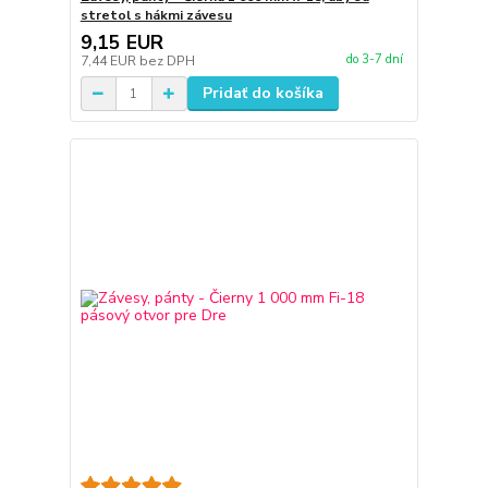
stretol s hákmi závesu
9,15 EUR
do 3-7 dní
7,44 EUR
bez DPH
Pridať do košíka