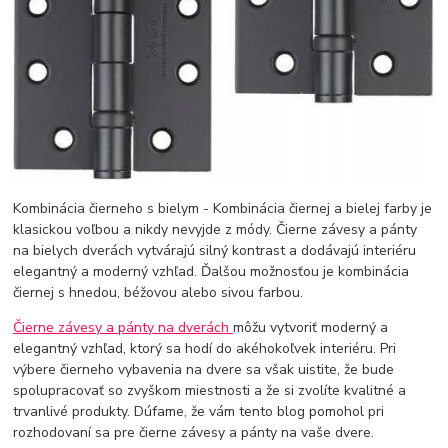
Kombinácia čierneho s bielym - Kombinácia čiernej a bielej farby je
klasickou voľbou a nikdy nevyjde z módy. Čierne závesy a pánty
na bielych dverách vytvárajú silný kontrast a dodávajú interiéru
elegantný a moderný vzhľad. Ďalšou možnosťou je kombinácia
čiernej s hnedou, béžovou alebo sivou farbou.
Čierne závesy a pánty na dverách
môžu vytvoriť moderný a
elegantný vzhľad, ktorý sa hodí do akéhokoľvek interiéru. Pri
výbere čierneho vybavenia na dvere sa však uistite, že bude
spolupracovať so zvyškom miestnosti a že si zvolíte kvalitné a
trvanlivé produkty. Dúfame, že vám tento blog pomohol pri
rozhodovaní sa pre čierne závesy a pánty na vaše dvere.