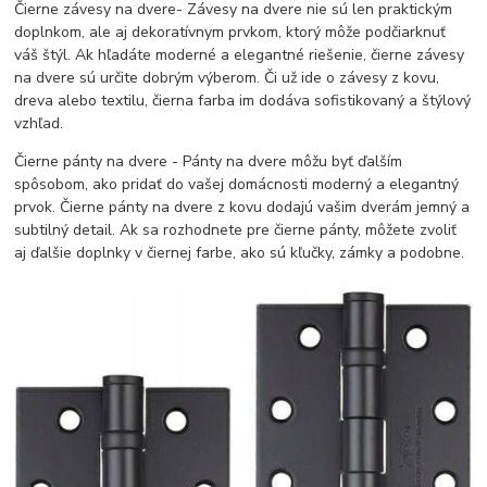
Čierne závesy na dvere- Závesy na dvere nie sú len praktickým
doplnkom, ale aj dekoratívnym prvkom, ktorý môže podčiarknuť
váš štýl. Ak hľadáte moderné a elegantné riešenie, čierne závesy
na dvere sú určite dobrým výberom. Či už ide o závesy z kovu,
dreva alebo textilu, čierna farba im dodáva sofistikovaný a štýlový
vzhľad.
Čierne pánty na dvere - Pánty na dvere môžu byť ďalším
spôsobom, ako pridať do vašej domácnosti moderný a elegantný
prvok. Čierne pánty na dvere z kovu dodajú vašim dverám jemný a
subtilný detail. Ak sa rozhodnete pre čierne pánty, môžete zvoliť
aj ďalšie doplnky v čiernej farbe, ako sú kľučky, zámky a podobne.