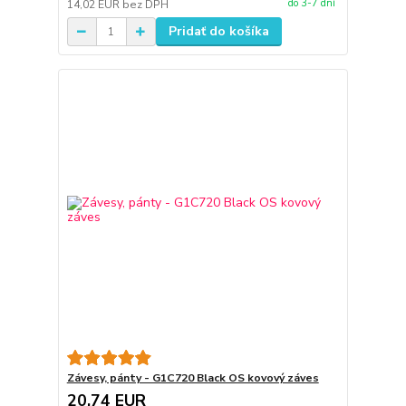
do 3-7 dní
14,02 EUR
bez DPH
Pridať do košíka
Závesy, pánty - G1C720 Black OS kovový záves
20,74 EUR