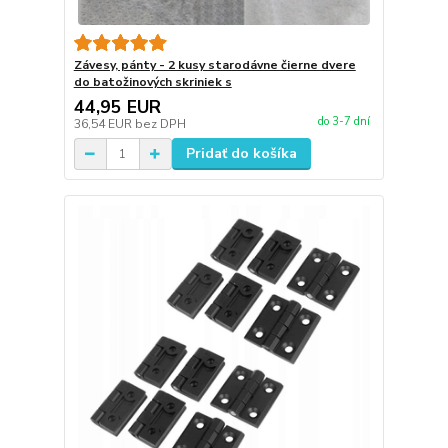
Závesy, pánty - 2 kusy starodávne čierne dvere
do batožinových skriniek s
44,95 EUR
do 3-7 dní
36,54 EUR
bez DPH
Pridať do košíka