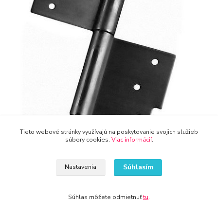
Tieto webové stránky využívajú na poskytovanie svojich služieb
súbory cookies.
Viac informácií
.
Čierne závesy a pánty na dverách
sú stále populárnejšie v
Súhlasím
Nastavenia
moderných interiéroch. Okrem čiernej farby sú však k dispozícii aj
iné farby, ako napríklad biela, strieborná a zlatá. Tu sú niektoré
ďalšie tipy na použitie čiernych závesov a pántov na dverách:
Súhlas môžete odmietnuť
tu
.
Použite čierne závesy a pánty na dverách v kúpeľni -