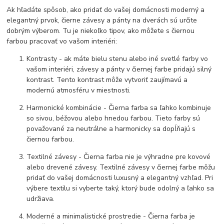
Ak hľadáte spôsob, ako pridať do vašej domácnosti moderný a
elegantný prvok, čierne závesy a pánty na dverách sú určite
dobrým výberom. Tu je niekoľko tipov, ako môžete s čiernou
farbou pracovať vo vašom interiéri:
Kontrasty - ak máte bielu stenu alebo iné svetlé farby vo
vašom interiéri, závesy a pánty v čiernej farbe pridajú silný
kontrast. Tento kontrast môže vytvoriť zaujímavú a
modernú atmosféru v miestnosti.
Harmonické kombinácie - Čierna farba sa ľahko kombinuje
so sivou, béžovou alebo hnedou farbou. Tieto farby sú
považované za neutrálne a harmonicky sa dopĺňajú s
čiernou farbou.
Textilné závesy - Čierna farba nie je výhradne pre kovové
alebo drevené závesy. Textilné závesy v čiernej farbe môžu
pridať do vašej domácnosti luxusný a elegantný vzhľad. Pri
výbere textilu si vyberte taký, ktorý bude odolný a ľahko sa
udržiava.
Moderné a minimalistické prostredie - Čierna farba je