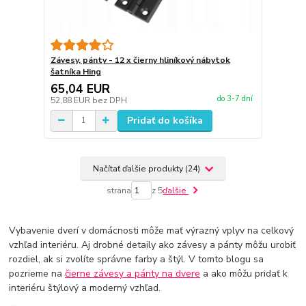
Závesy, pánty - 12 x čierny hliníkový nábytok
šatníka Hing
65,04 EUR
do 3-7 dní
52,88 EUR
bez DPH
Pridať do košíka
Načítať ďalšie produkty (24)
strana
z 5
ďalšie
Vybavenie dverí v domácnosti môže mať výrazný vplyv na celkový
vzhľad interiéru. Aj drobné detaily ako závesy a pánty môžu urobiť
rozdiel, ak si zvolíte správne farby a štýl. V tomto blogu sa
pozrieme na
čierne závesy a pánty na dvere
a ako môžu pridať k
interiéru štýlový a moderný vzhľad.