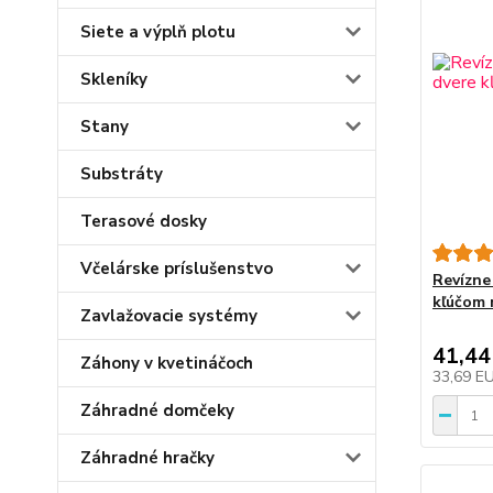
Siete a výplň plotu
Skleníky
Stany
Substráty
Terasové dosky
Včelárske príslušenstvo
Revízne
kľúčom 
Zavlažovacie systémy
41,44
Záhony v kvetináčoch
33,69 E
Záhradné domčeky
Záhradné hračky