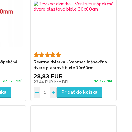
inšpekčná
Revízne dvierka - Ventses inšpekčná
dvere plastové biele 30x60cm
28,83 EUR
do 3-7 dní
do 3-7 dní
23,44 EUR
bez DPH
íka
Pridať do košíka