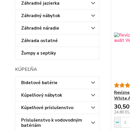
Záhradné jazierka
Záhradný nábytok
Záhradné náradie
Záhrada ostatné
Žumpy a septiky
KÚPEĽŇA
Bidetové batérie
Revízne 
Kúpeľňový nábytok
White 
30,50
Kúpeľňové príslušenstvo
24,80 E
Príslušenstvo k vodovodným
batériám