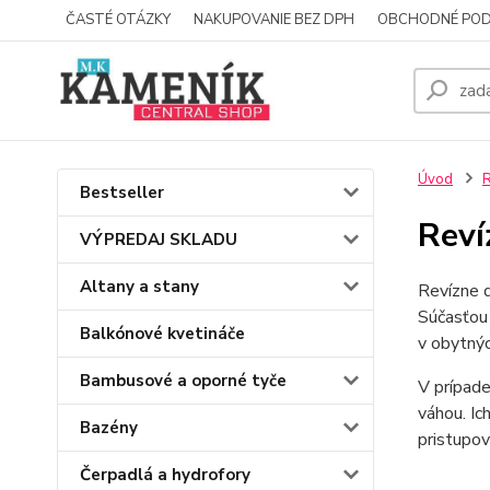
ČASTÉ OTÁZKY
NAKUPOVANIE BEZ DPH
OBCHODNÉ POD
Úvod
R
Bestseller
Reví
VÝPREDAJ SKLADU
Altany a stany
Revízne d
Súčasťou 
Balkónové kvetináče
v obytnýc
Bambusové a oporné tyče
V prípade
váhou. Ic
Bazény
pristupov
Čerpadlá a hydrofory