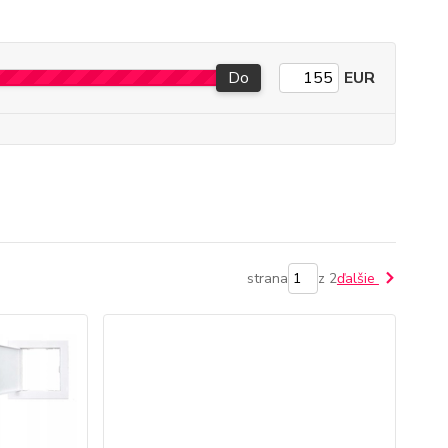
Do
EUR
strana
z 2
ďalšie