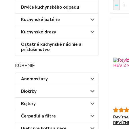
Drviče kuchynského odpadu
Kuchynské batérie
Kuchynské drezy
Ostatné kuchynské náčinie a
príslušenstvo
KÚRENIE
Anemostaty
Biokrby
Bojlery
Čerpadlá a filtre
Revízne
REVÍZN
Diely pre kotly a pece