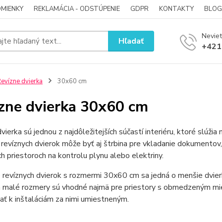
MIENKY
REKLAMÁCIA - ODSTÚPENIE
GDPR
KONTAKTY
BLOG
Neviet
Hľadať
+421
evízne dvierka
30x60 cm
zne dvierka 30x60 cm
vierka sú jednou z najdôležitejších súčastí interiéru, ktoré slúži
revíznych dvierok môže byť aj štrbina pre vkladanie dokumentov,
h priestoroch na kontrolu plynu alebo elektriny.
 revíznych dvierok s rozmermi 30x60 cm sa jedná o menšie dvierk
h malé rozmery sú vhodné najmä pre priestory s obmedzeným mie
ať k inštaláciám za nimi umiestneným.