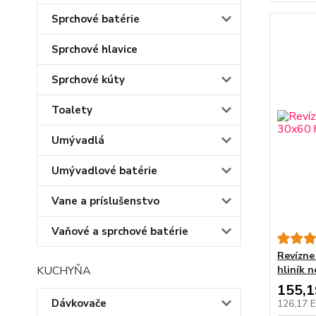
Sprchové batérie
Sprchové hlavice
Sprchové kúty
Toalety
Umývadlá
Umývadlové batérie
Vane a príslušenstvo
Vaňové a sprchové batérie
Revízne
KUCHYŇA
hliník n
155,
Dávkovače
126,17 