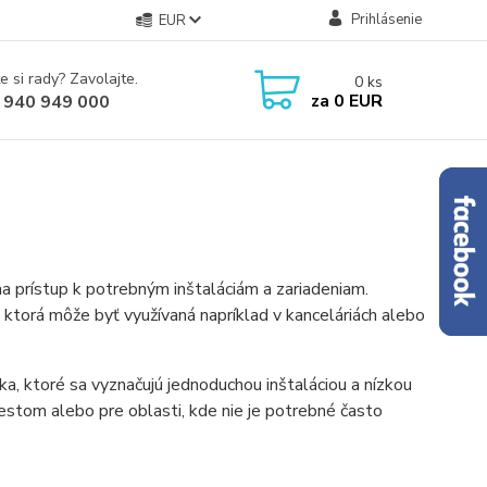
Prihlásenie
EUR
e si rady? Zavolajte.
0
ks
za
0 EUR
 940 949 000
a na prístup k potrebným inštaláciám a zariadeniam.
 ktorá môže byť využívaná napríklad v kanceláriách alebo
a, ktoré sa vyznačujú jednoduchou inštaláciou a nízkou
stom alebo pre oblasti, kde nie je potrebné často