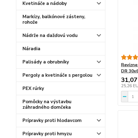
Kvetináče a nádoby
Markízy, balkónové zásteny,
rohože
Nádrže na dažďovú vodu
Náradia
Palisády a obrubníky
Revízne 
DR 30x6
Pergoly a kvetináče s pergolou
31,07
25,26 E
PEX rúrky
Pomôcky na výstavbu
záhradného domčeka
Prípravky proti hlodavcom
Prípravky proti hmyzu