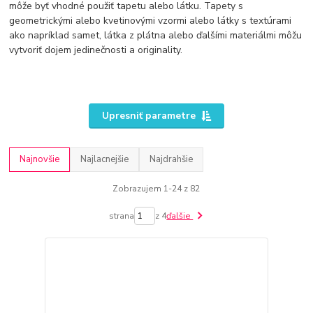
môže byť vhodné použiť tapetu alebo látku. Tapety s
geometrickými alebo kvetinovými vzormi alebo látky s textúrami
ako napríklad samet, látka z plátna alebo ďalšími materiálmi môžu
vytvoriť dojem jedinečnosti a originality.
Upresniť parametre
Najnovšie
Najlacnejšie
Najdrahšie
Zobrazujem 1-24 z 82
strana
z 4
ďalšie