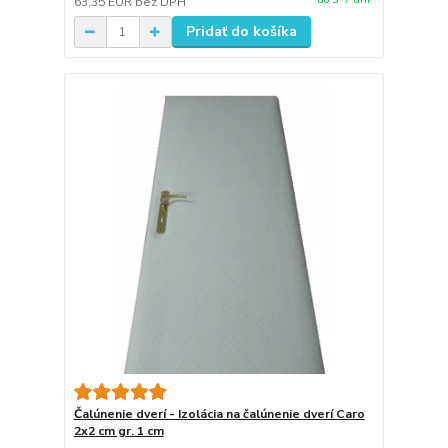
63,35 EUR
bez DPH
Pridať do košíka
Čalúnenie dverí - Izolácia na čalúnenie dverí Caro
2x2 cm gr. 1 cm