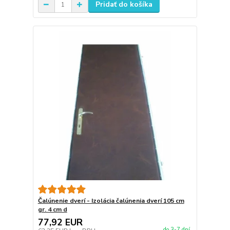
Pridať do košíka
Čalúnenie dverí - Izolácia čalúnenia dverí 105 cm
gr. 4 cm d
77,92 EUR
do 3-7 dní