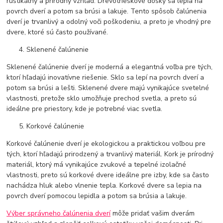
rustikálny a prírodný vzhľad. Drevotrieskové dosky sa lepia na
povrch dverí a potom sa brúsi a lakuje. Tento spôsob čalúnenia
dverí je trvanlivý a odolný voči poškodeniu, a preto je vhodný pre
dvere, ktoré sú často používané.
Sklenené čalúnenie
Sklenené čalúnenie dverí je moderná a elegantná voľba pre tých,
ktorí hľadajú inovatívne riešenie. Sklo sa lepí na povrch dverí a
potom sa brúsi a lešti. Sklenené dvere majú vynikajúce svetelné
vlastnosti, pretože sklo umožňuje prechod svetla, a preto sú
ideálne pre priestory, kde je potrebné viac svetla.
Korkové čalúnenie
Korkové čalúnenie dverí je ekologickou a praktickou voľbou pre
tých, ktorí hľadajú prirodzený a trvanlivý materiál. Kork je prírodný
materiál, ktorý má vynikajúce zvukové a tepelné izolačné
vlastnosti, preto sú korkové dvere ideálne pre izby, kde sa často
nachádza hluk alebo vlnenie tepla. Korkové dvere sa lepia na
povrch dverí pomocou lepidla a potom sa brúsia a lakuje.
Výber správneho čalúnenia dverí
môže pridať vašim dverám