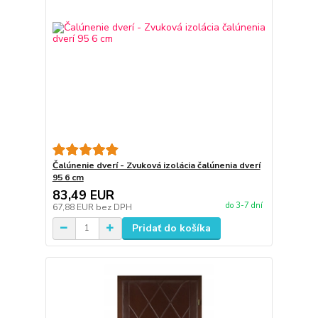
Čalúnenie dverí - Zvuková izolácia čalúnenia dverí
95 6 cm
83,49 EUR
do 3-7 dní
67,88 EUR
bez DPH
Pridať do košíka