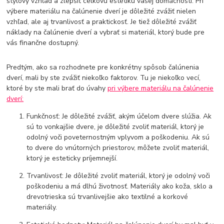
štýlový vzhľad a zlepšiť celkovú estetiku vašej domácnosti. Pri
výbere materiálu na čalúnenie dverí je dôležité zvážiť nielen
vzhľad, ale aj trvanlivosť a praktickosť. Je tiež dôležité zvážiť
náklady na čalúnenie dverí a vybrať si materiál, ktorý bude pre
vás finančne dostupný.
Predtým, ako sa rozhodnete pre konkrétny spôsob čalúnenia
dverí, mali by ste zvážiť niekoľko faktorov. Tu je niekoľko vecí,
ktoré by ste mali brať do úvahy
pri výbere materiálu na čalúnenie
dverí:
Funkčnosť: Je dôležité zvážiť, akým účelom dvere slúžia. Ak
sú to vonkajšie dvere, je dôležité zvoliť materiál, ktorý je
odolný voči poveternostným vplyvom a poškodeniu. Ak sú
to dvere do vnútorných priestorov, môžete zvoliť materiál,
ktorý je esteticky príjemnejší.
Trvanlivosť: Je dôležité zvoliť materiál, ktorý je odolný voči
poškodeniu a má dlhú životnosť. Materiály ako koža, sklo a
drevotrieska sú trvanlivejšie ako textilné a korkové
materiály.