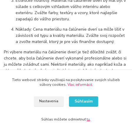
Estetické hodnoty: Materiál na čalúnenie dverí by mal byť v
súlade s celkovým vzhľadom vášho interiéru alebo
exteriéru. Zvážte farby, textúry a vzory, ktoré najlepšie
zapadajú do vášho priestoru.
Náklady: Cena materiálu na čalúnenie dverí sa môže líšiť v
závislosti od typu a kvality materiálu. Zvážte svoj rozpočet
a zvoľte materiál, ktorý je pre vás finančne dostupný.
Pri výbere materiálu na čalúnenie dverí je tiež dôležité zvážiť, či
chcete, aby bola čalúnenie dverí vykonané profesionálne alebo si
ju môžete zvládnuť sami. Niektoré materiály, ako napríklad koža a
sklo, môžu byť náročné na inštaláciu, zatiaľ čo iné, ako kork a
textil, môžete nainštalovať sami.
Tieto webové stránky využívajú na poskytovanie svojich služieb
súbory cookies.
Viac informácií
.
V každom prípade, správne čalúnenie dverí môže zlepšiť vzhľad
vášho domova a pridať mu charakter. Ak hľadáte spôsob, ako
zmeniť vzhľad svojich dverí, zvážte niektoré z týchto materiálov na
Súhlasím
Nastavenia
čalúnenie a zvoľte ten, ktorý najlepšie vyhovuje vašim potrebám.
Súhlas môžete odmietnuť
tu
.