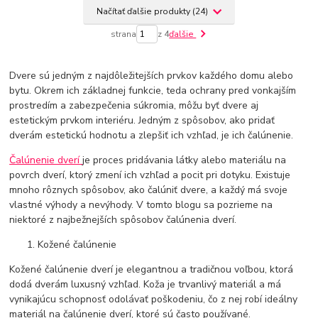
Načítať ďalšie produkty (24)
strana
z 4
ďalšie
Dvere sú jedným z najdôležitejších prvkov každého domu alebo
bytu. Okrem ich základnej funkcie, teda ochrany pred vonkajším
prostredím a zabezpečenia súkromia, môžu byť dvere aj
estetickým prvkom interiéru. Jedným z spôsobov, ako pridať
dverám estetickú hodnotu a zlepšiť ich vzhľad, je ich čalúnenie.
Čalúnenie dverí
je proces pridávania látky alebo materiálu na
povrch dverí, ktorý zmení ich vzhľad a pocit pri dotyku. Existuje
mnoho rôznych spôsobov, ako čalúniť dvere, a každý má svoje
vlastné výhody a nevýhody. V tomto blogu sa pozrieme na
niektoré z najbežnejších spôsobov čalúnenia dverí.
Kožené čalúnenie
Kožené čalúnenie dverí je elegantnou a tradičnou voľbou, ktorá
dodá dverám luxusný vzhľad. Koža je trvanlivý materiál a má
vynikajúcu schopnosť odolávať poškodeniu, čo z nej robí ideálny
materiál na čalúnenie dverí, ktoré sú často používané.