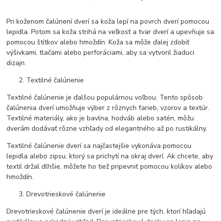
Pri koženom čalúnení dverí sa koža lepí na povrch dverí pomocou
lepidla. Potom sa koža strihá na veľkosť a tvar dverí a upevňuje sa
pomocou štítkov alebo hmoždín. Koža sa môže ďalej zdobiť
výšivkami, tlačami alebo perforáciami, aby sa vytvoril žiaduci
dizajn.
Textilné čalúnenie
Textilné čalúnenie je ďalšou populárnou voľbou. Tento spôsob
čalúnenia dverí umožňuje výber z rôznych farieb, vzorov a textúr.
Textilné materiály, ako je bavlna, hodváb alebo satén, môžu
dverám dodávať rôzne vzhľady od elegantného až po rustikálny.
Textilné čalúnenie dverí sa najčastejšie vykonáva pomocou
lepidla alebo zipsu, ktorý sa prichytí na okraj dverí. Ak chcete, aby
textil držal dlhšie, môžete ho tiež pripevniť pomocou kolíkov alebo
hmoždín.
Drevotrieskové čalúnenie
Drevotrieskové čalúnenie dverí je ideálne pre tých, ktorí hľadajú