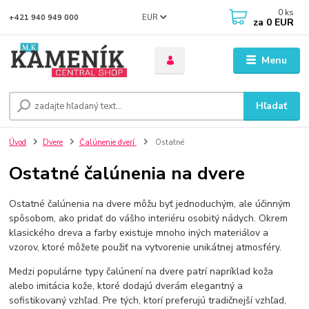
0
ks
EUR
+421 940 949 000
za
0 EUR
Menu
Hľadať
Úvod
Dvere
Čalúnenie dverí
Ostatné
Ostatné čalúnenia na dvere
Ostatné čalúnenia na dvere môžu byť jednoduchým, ale účinným
spôsobom, ako pridať do vášho interiéru osobitý nádych. Okrem
klasického dreva a farby existuje mnoho iných materiálov a
vzorov, ktoré môžete použiť na vytvorenie unikátnej atmosféry.
Medzi populárne typy čalúnení na dvere patrí napríklad koža
alebo imitácia kože, ktoré dodajú dverám elegantný a
sofistikovaný vzhľad. Pre tých, ktorí preferujú tradičnejší vzhľad,