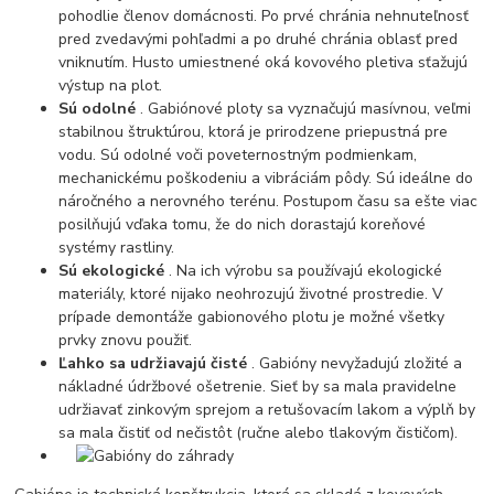
pohodlie členov domácnosti. Po prvé chránia nehnuteľnosť
pred zvedavými pohľadmi a po druhé chránia oblasť pred
vniknutím. Husto umiestnené oká kovového pletiva sťažujú
výstup na plot.
Sú odolné
. Gabiónové ploty sa vyznačujú masívnou, veľmi
stabilnou štruktúrou, ktorá je prirodzene priepustná pre
vodu. Sú odolné voči poveternostným podmienkam,
mechanickému poškodeniu a vibráciám pôdy. Sú ideálne do
náročného a nerovného terénu. Postupom času sa ešte viac
posilňujú vďaka tomu, že do nich dorastajú koreňové
systémy rastliny.
Sú ekologické
. Na ich výrobu sa používajú ekologické
materiály, ktoré nijako neohrozujú životné prostredie. V
prípade demontáže gabionového plotu je možné všetky
prvky znovu použiť.
Ľahko sa udržiavajú čisté
. Gabióny nevyžadujú zložité a
nákladné údržbové ošetrenie. Sieť by sa mala pravidelne
udržiavať zinkovým sprejom a retušovacím lakom a výplň by
sa mala čistiť od nečistôt (ručne alebo tlakovým čističom).