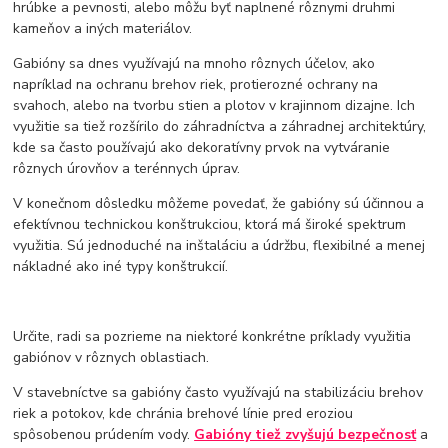
hrúbke a pevnosti, alebo môžu byť naplnené rôznymi druhmi
kameňov a iných materiálov.
Gabióny sa dnes využívajú na mnoho rôznych účelov, ako
napríklad na ochranu brehov riek, protierozné ochrany na
svahoch, alebo na tvorbu stien a plotov v krajinnom dizajne. Ich
využitie sa tiež rozšírilo do záhradníctva a záhradnej architektúry,
kde sa často používajú ako dekoratívny prvok na vytváranie
rôznych úrovňov a terénnych úprav.
V konečnom dôsledku môžeme povedať, že gabióny sú účinnou a
efektívnou technickou konštrukciou, ktorá má široké spektrum
využitia. Sú jednoduché na inštaláciu a údržbu, flexibilné a menej
nákladné ako iné typy konštrukcií.
Určite, radi sa pozrieme na niektoré konkrétne príklady využitia
gabiónov v rôznych oblastiach.
V stavebníctve sa gabióny často využívajú na stabilizáciu brehov
riek a potokov, kde chránia brehové línie pred eroziou
spôsobenou prúdením vody.
Gabióny tiež zvyšujú bezpečnosť
a