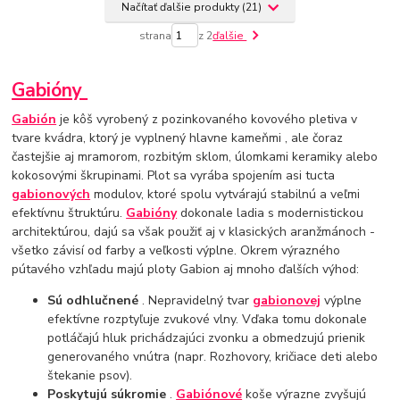
Načítať ďalšie produkty (21)
strana
z 2
ďalšie
Gabióny
Gabión
je kôš vyrobený z pozinkovaného kovového pletiva v
tvare kvádra, ktorý je vyplnený hlavne kameňmi , ale čoraz
častejšie aj mramorom, rozbitým sklom, úlomkami keramiky alebo
kokosovými škrupinami. Plot sa vyrába spojením asi tucta
gabionových
modulov, ktoré spolu vytvárajú stabilnú a veľmi
efektívnu štruktúru.
Gabióny
dokonale ladia s modernistickou
architektúrou, dajú sa však použiť aj v klasických aranžmánoch -
všetko závisí od farby a veľkosti výplne. Okrem výrazného
pútavého vzhľadu majú ploty Gabion aj mnoho ďalších výhod:
Sú odhlučnené
. Nepravidelný tvar
gabionovej
výplne
efektívne rozptyľuje zvukové vlny. Vďaka tomu dokonale
potláčajú hluk prichádzajúci zvonku a obmedzujú prienik
generovaného vnútra (napr. Rozhovory, kričiace deti alebo
štekanie psov).
Poskytujú súkromie
.
Gabiónové
koše výrazne zvyšujú