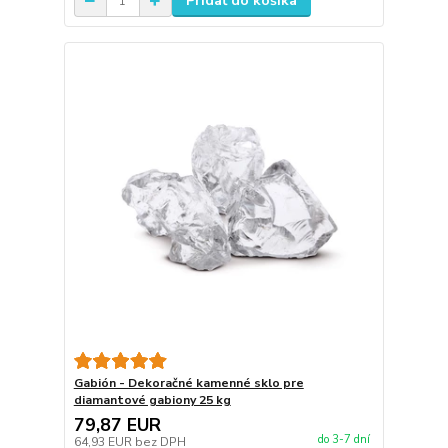
Pridať do košíka
Gabión - Dekoračné kamenné sklo pre
diamantové gabiony 25 kg
79,87 EUR
do 3-7 dní
64,93 EUR
bez DPH