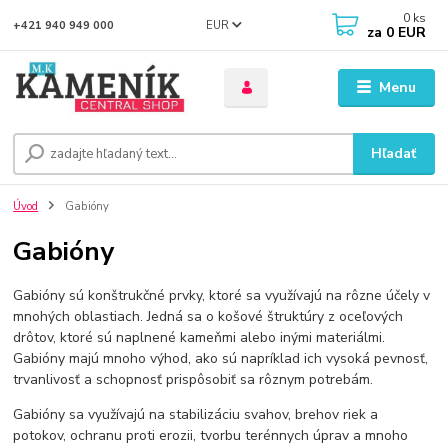
0
ks
EUR
+421 940 949 000
za
0 EUR
Menu
Hľadať
Úvod
Gabióny
Gabióny
Gabióny sú konštrukčné prvky, ktoré sa využívajú na rôzne účely v
mnohých oblastiach. Jedná sa o košové štruktúry z oceľových
drôtov, ktoré sú naplnené kameňmi alebo inými materiálmi.
Gabióny majú mnoho výhod, ako sú napríklad ich vysoká pevnosť,
trvanlivosť a schopnosť prispôsobiť sa rôznym potrebám.
Gabióny sa využívajú na stabilizáciu svahov, brehov riek a
potokov, ochranu proti erozii, tvorbu terénnych úprav a mnoho