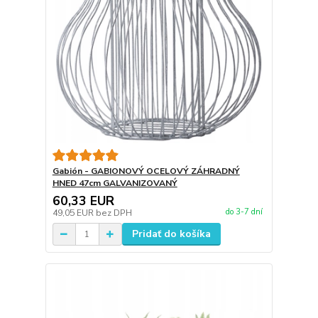
Gabión - GABIONOVÝ OCELOVÝ ZÁHRADNÝ
HNED 47cm GALVANIZOVANÝ
60,33 EUR
do 3-7 dní
49,05 EUR
bez DPH
Pridať do košíka