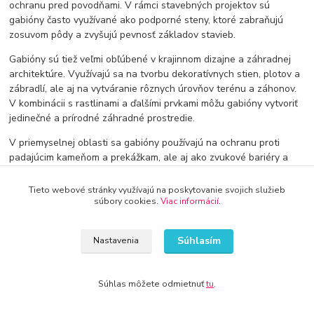
ochranu pred povodňami. V rámci stavebných projektov sú
gabióny často využívané ako podporné steny, ktoré zabraňujú
zosuvom pôdy a zvyšujú pevnosť základov stavieb.
Gabióny sú tiež veľmi obľúbené v krajinnom dizajne a záhradnej
architektúre. Využívajú sa na tvorbu dekoratívnych stien, plotov a
zábradlí, ale aj na vytváranie rôznych úrovňov terénu a záhonov.
V kombinácii s rastlinami a ďalšími prvkami môžu gabióny vytvoriť
jedinečné a prírodné záhradné prostredie.
V priemyselnej oblasti sa gabióny používajú na ochranu proti
padajúcim kameňom a prekážkam, ale aj ako zvukové bariéry a
kryty pre odpadové nádoby a iné technické zariadenia.
Tieto webové stránky využívajú na poskytovanie svojich služieb
Gabióny tiež pomáhajú v boji proti klimatickým zmenám. Využitím
súbory cookies.
Viac informácií
.
gabiónov na stabilizáciu svahov a brehov riek sa zabraňuje erozii
a zvyšuje sa množstvo vegetácie, čím sa výrazne zvyšuje kvalita
životného prostredia.
Súhlasím
Nastavenia
Pri výbere gabiónov je potrebné zohľadniť ich použitie a
podmienky, v ktorých budú inštalované. Správna veľkosť a
Súhlas môžete odmietnuť
tu
.
pevnosť gabiónov sú kľúčové pre ich efektívne využitie a dlhú
životnosť.