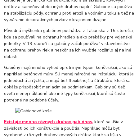
Gabióne je technická konštrukcia, ktorá sa skladá z kovových
drôtov a kameňov alebo iných druhov naplní. Gabióne sa používa
na stabilizáciu pôdy, ochranu proti erozii a vodnému toku a tiež na
vytváranie dekoratívnych prvkov v krajinnom dizajne.
Pôvodná myšlienka gabiónov pochádza z Talianska z 15. storočia,
kde sa používali na ochranu hradieb a ako prekážky pre vojenské
jednotky. V 19. storočí sa gabióny začali používať v stavebníctve
na ochranu brehov riek a neskôr sa ich využitie rozšírilo aj na iné
oblasti.
Gabióny majú mnoho výhod oproti iným typom konštrukcií, ako sú
napríklad betónové múry. Sú menej náročné na inštaláciu, ktorá je
jednoduchá a rýchla, a majú tiež flexibilnejšiu štruktúru, ktorá sa
dokáže prispôsobiť meniacim sa podmienkam. Gabióny sú tiež
oveľa menej nákladné ako iné typy konštrukcií, ktoré sú často
potrebné na podobné účely.
Existuje mnoho rôznych druhov gabiónov,
ktoré sa líšia v
závislosti od ich konštrukcie a použitia. Napríklad môžu byť
vyrobené z rôznych druhov kovových drôtov, ktoré sa líšia v