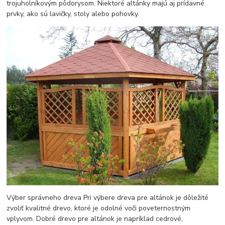
trojuholníkovým pôdorysom. Niektoré altánky majú aj prídavné
prvky, ako sú lavičky, stoly alebo pohovky.
Výber správneho dreva Pri výbere dreva pre altánok je dôležité
zvoliť kvalitné drevo, ktoré je odolné voči poveternostným
vplyvom. Dobré drevo pre altánok je napríklad cedrové,