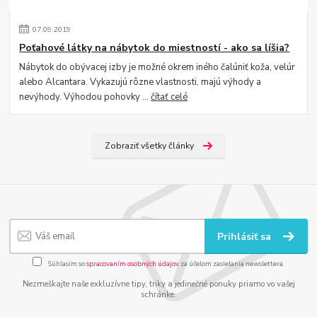
07
.
09
.
2019
Poťahové látky na nábytok do miestností - ako sa líšia?
Nábytok do obývacej izby je možné okrem iného čalúniť koža, velúr
alebo Alcantara. Vykazujú rôzne vlastnosti, majú výhody a
nevýhody. Výhodou pohovky ...
čítať celé
Zobraziť všetky články
Prihlásiť sa
Súhlasím so
spracovaním osobných údajov
za účelom zasielania newslettera.
Nezmeškajte naše exkluzívne tipy, triky a jedinečné ponuky priamo vo vašej
schránke.