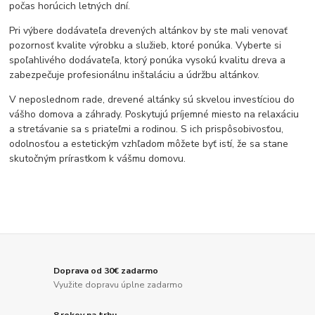
počas horúcich letných dní.
Pri výbere dodávateľa drevených altánkov by ste mali venovať
pozornosť kvalite výrobku a služieb, ktoré ponúka. Vyberte si
spoľahlivého dodávateľa, ktorý ponúka vysokú kvalitu dreva a
zabezpečuje profesionálnu inštaláciu a údržbu altánkov.
V neposlednom rade, drevené altánky sú skvelou investíciou do
vášho domova a záhrady. Poskytujú príjemné miesto na relaxáciu
a stretávanie sa s priateľmi a rodinou. S ich prispôsobivosťou,
odolnosťou a estetickým vzhľadom môžete byť istí, že sa stane
skutočným prírastkom k vášmu domovu.
Doprava od 30€ zadarmo
Využite dopravu úplne zadarmo
8 rokov na trhu