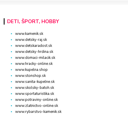
DETI, ŠPORT, HOBBY
www.kamenik.sk
www.detsky-raj.sk
www.detskaradost.sk
www.detsky-hrdina.sk
www.domaci-milacik.sk
www.hracky-online.sk
www.kupelna.shop
www.stonshop.sk
www.sanita-kupelne.sk
www.skolsky-batoh.sk
www.sportaturistika.sk
www.potraviny-online.sk
www.zlatnictvo-online.sk
www.rybarstvo-kamenik.sk