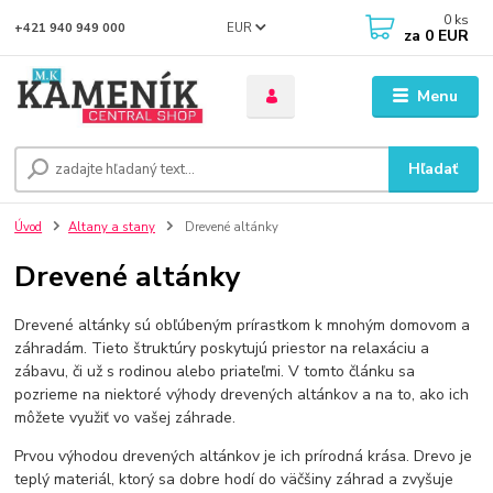
0
ks
EUR
+421 940 949 000
za
0 EUR
Menu
Hľadať
Úvod
Altany a stany
Drevené altánky
Drevené altánky
Drevené altánky sú obľúbeným prírastkom k mnohým domovom a
záhradám. Tieto štruktúry poskytujú priestor na relaxáciu a
zábavu, či už s rodinou alebo priateľmi. V tomto článku sa
pozrieme na niektoré výhody drevených altánkov a na to, ako ich
môžete využiť vo vašej záhrade.
Prvou výhodou drevených altánkov je ich prírodná krása. Drevo je
teplý materiál, ktorý sa dobre hodí do väčšiny záhrad a zvyšuje