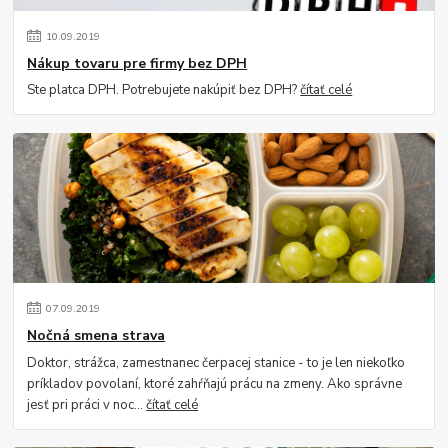
10
.
09
.
2019
Nákup tovaru pre firmy bez DPH
Ste platca DPH. Potrebujete nakúpiť bez DPH?
čítať celé
07
.
09
.
2019
Nočná smena strava
Doktor, strážca, zamestnanec čerpacej stanice - to je len niekoľko
príkladov povolaní, ktoré zahŕňajú prácu na zmeny. Ako správne
jesť pri práci v noc...
čítať celé