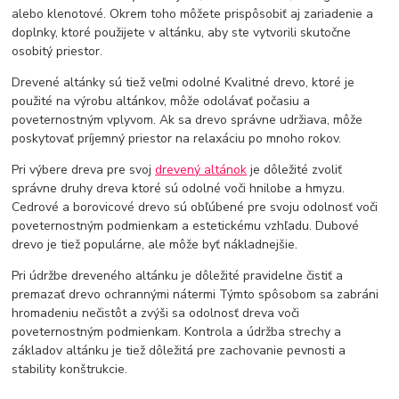
alebo klenotové. Okrem toho môžete prispôsobiť aj zariadenie a
doplnky, ktoré použijete v altánku, aby ste vytvorili skutočne
osobitý priestor.
Drevené altánky sú tiež veľmi odolné Kvalitné drevo, ktoré je
použité na výrobu altánkov, môže odolávať počasiu a
poveternostným vplyvom. Ak sa drevo správne udržiava, môže
poskytovať príjemný priestor na relaxáciu po mnoho rokov.
Pri výbere dreva pre svoj
drevený altánok
je dôležité zvoliť
správne druhy dreva ktoré sú odolné voči hnilobe a hmyzu.
Cedrové a borovicové drevo sú obľúbené pre svoju odolnosť voči
poveternostným podmienkam a estetickému vzhľadu. Dubové
drevo je tiež populárne, ale môže byť nákladnejšie.
Pri údržbe dreveného altánku je dôležité pravidelne čistiť a
premazať drevo ochrannými nátermi Týmto spôsobom sa zabráni
hromadeniu nečistôt a zvýši sa odolnosť dreva voči
poveternostným podmienkam. Kontrola a údržba strechy a
základov altánku je tiež dôležitá pre zachovanie pevnosti a
stability konštrukcie.