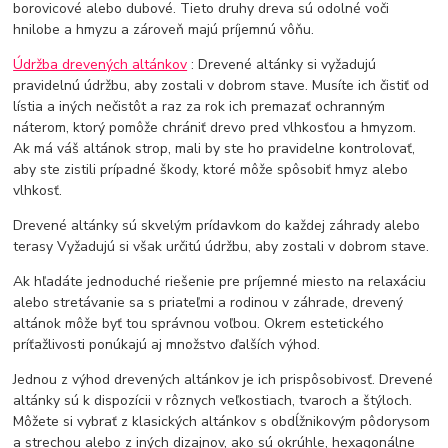
borovicové alebo dubové. Tieto druhy dreva sú odolné voči
hnilobe a hmyzu a zároveň majú príjemnú vôňu.
Údržba drevených altánkov
: Drevené altánky si vyžadujú
pravidelnú údržbu, aby zostali v dobrom stave. Musíte ich čistiť od
lístia a iných nečistôt a raz za rok ich premazať ochranným
náterom, ktorý pomôže chrániť drevo pred vlhkosťou a hmyzom.
Ak má váš altánok strop, mali by ste ho pravidelne kontrolovať,
aby ste zistili prípadné škody, ktoré môže spôsobiť hmyz alebo
vlhkosť.
Drevené altánky sú skvelým prídavkom do každej záhrady alebo
terasy Vyžadujú si však určitú údržbu, aby zostali v dobrom stave.
Ak hľadáte jednoduché riešenie pre príjemné miesto na relaxáciu
alebo stretávanie sa s priateľmi a rodinou v záhrade, drevený
altánok môže byť tou správnou voľbou. Okrem estetického
príťažlivosti ponúkajú aj množstvo ďalších výhod.
Jednou z výhod drevených altánkov je ich prispôsobivosť. Drevené
altánky sú k dispozícii v rôznych veľkostiach, tvaroch a štýloch.
Môžete si vybrať z klasických altánkov s obdĺžnikovým pôdorysom
a strechou alebo z iných dizajnov, ako sú okrúhle, hexagonálne