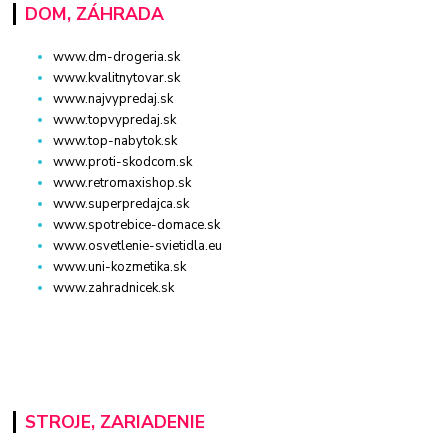
DOM, ZÁHRADA
www.dm-drogeria.sk
www.kvalitnytovar.sk
www.najvypredaj.sk
www.topvypredaj.sk
www.top-nabytok.sk
www.proti-skodcom.sk
www.retromaxishop.sk
www.superpredajca.sk
www.spotrebice-domace.sk
www.osvetlenie-svietidla.eu
www.uni-kozmetika.sk
www.zahradnicek.sk
STROJE, ZARIADENIE