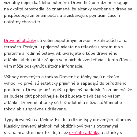
vizuálny dojem každého exteriéru. Drevo tiež prirodzene reaguje
na okolité prostredie, čo znamená, že altánky vyrobené z dreva sa
prispôsobujú zmenám počasia a získavajú s plynúcim časom
unikátny charakter.
Drevené altánky
sú veľmi populárnym prvkom v záhradách a na
terasách. Poskytujú príjemné miesto na relaxáciu, stretnutia s
priateľmi a rodinné oslavy. Ak uvažujete o kúpe dreveného
altánku, alebo máte záujem sa o nich dozvedieť viac, tento článok
vám môže poskytnúť užitočné informácie.
Výhody drevených altánkov Drevené altánky majú niekoľko
výhod. Po prvé, sú esteticky príjemné a zapadajú do prírodného
prostredia. Drevo je tiež teplý a príjemný na dotyk, čo znamená, že
sa budete cítiť pohodlnejšie, keď budete tráviť čas vo vašom
altánku. Drevené altánky sú tiež odolné a môžu slúžiť mnoho
rokov, ak sú správne udržiavané.
Typy drevených altánkov: Existujú rôzne typy drevených altánkov.
Klasický drevený altánok má obdĺžnikový tvar s otvorenými
stranami a strechou. Existujú tiež
okrúhle altánky
a altánky s