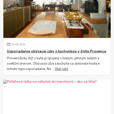
07
.
09
.
2019
Usporiadanie obývacej izby s kuchynkou v štýle Provence
Provensálsky štýl v byte je spojený s bielym, jemným šedým a
svetlým drevom. Obývacia izba a kuchyňa sa dokonale hodia k
tomuto typu usporiadania. Na ...
čítať celé