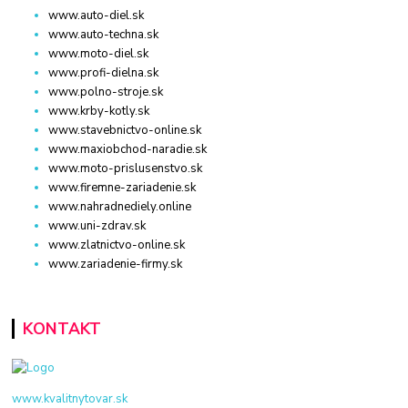
www.auto-diel.sk
www.auto-techna.sk
www.moto-diel.sk
www.profi-dielna.sk
www.polno-stroje.sk
www.krby-kotly.sk
www.stavebnictvo-online.sk
www.maxiobchod-naradie.sk
www.moto-prislusenstvo.sk
www.firemne-zariadenie.sk
www.nahradnediely.online
www.uni-zdrav.sk
www.zlatnictvo-online.sk
www.zariadenie-firmy.sk
KONTAKT
www.kvalitnytovar.sk