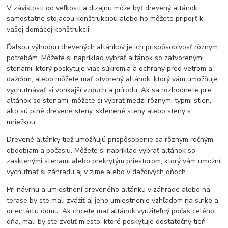
V závislosti od veľkosti a dizajnu môže byť drevený altánok
samostatne stojacou konštrukciou alebo ho môžete pripojiť k
vašej domácej konštrukcii.
Ďalšou výhodou drevených altánkov je ich prispôsobivosť rôznym
potrebám. Môžete si napríklad vybrať altánok so zatvorenými
stenami, ktorý poskytuje viac súkromia a ochrany pred vetrom a
dažďom, alebo môžete mať otvorený altánok, ktorý vám umožňuje
vychutnávať si vonkajší vzduch a prírodu. Ak sa rozhodnete pre
altánok so stenami, môžete si vybrať medzi rôznymi typmi stien,
ako sú plné drevené steny, sklenené steny alebo steny s
mriežkou.
Drevené altánky tiež umožňujú prispôsobenie sa rôznym ročným
obdobiam a počasiu. Môžete si napríklad vybrať altánok so
zasklenými stenami alebo prekrytým priestorom, ktorý vám umožní
vychutnať si záhradu aj v zime alebo v daždivých dňoch.
Pri návrhu a umiestnení dreveného altánku v záhrade alebo na
terase by ste mali zvážiť aj jeho umiestnenie vzhľadom na slnko a
orientáciu domu. Ak chcete mať altánok využiteľný počas celého
dňa, mali by ste zvoliť miesto, ktoré poskytuje dostatočný tieň