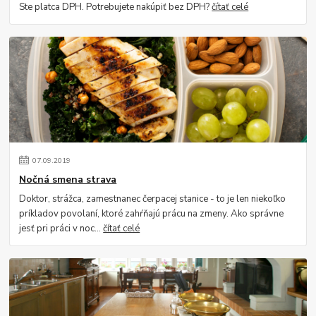
Ste platca DPH. Potrebujete nakúpiť bez DPH?
čítať celé
07
.
09
.
2019
Nočná smena strava
Doktor, strážca, zamestnanec čerpacej stanice - to je len niekoľko
príkladov povolaní, ktoré zahŕňajú prácu na zmeny. Ako správne
jesť pri práci v noc...
čítať celé