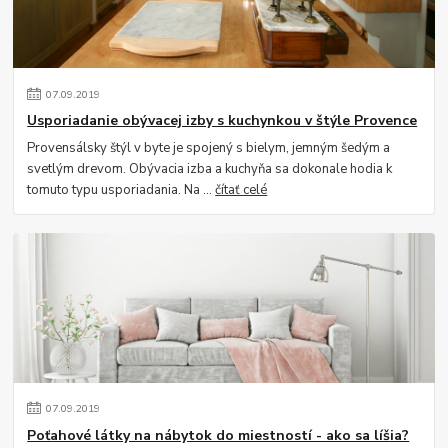
07
.
09
.
2019
Usporiadanie obývacej izby s kuchynkou v štýle Provence
Provensálsky štýl v byte je spojený s bielym, jemným šedým a
svetlým drevom. Obývacia izba a kuchyňa sa dokonale hodia k
tomuto typu usporiadania. Na ...
čítať celé
07
.
09
.
2019
Poťahové látky na nábytok do miestností - ako sa líšia?