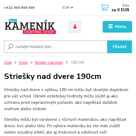
0
ks
EUR
+421 940 949 000
za
0 EUR
Menu
Hľadať
Úvod
Dvere
Striešky nad dvere
190 CM
Striešky nad dvere 190cm
Striešky nad dvere s výškou 190 cm môžu byť skvelým doplnkom
pre váš vchod. Okrem estetickej hodnoty môžu slúžiť aj ako
ochrana pred nepriaznivým počasím, ako napríklad dažďom,
snehom alebo slnkom.
Striešky môžu byť vyrobené z rôznych materiálov, ako napríklad
drevo, kov alebo sklo. Pri výbere materiálu by ste mali zvážiť
nielen vizuálny efekt, ale aj trvácnosť a odolnosť voči