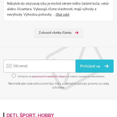
Nábytok do obývacej izby je možné okrem iného čalúniť koža, velúr
alebo Alcantara. Vykazujú rôzne vlastnosti, majú výhody a
nevýhody. Výhodou pohovky ...
čítať celé
Zobraziť všetky články
Prihlásiť sa
Súhlasím so
spracovaním osobných údajov
za účelom zasielania newslettera.
Nezmeškajte naše exkluzívne tipy, triky a jedinečné ponuky priamo vo vašej
schránke.
DETI, ŠPORT, HOBBY