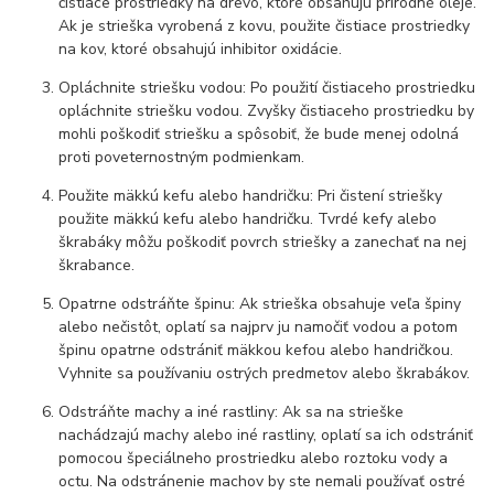
čistiace prostriedky na drevo, ktoré obsahujú prírodné oleje.
Ak je strieška vyrobená z kovu, použite čistiace prostriedky
na kov, ktoré obsahujú inhibitor oxidácie.
Opláchnite striešku vodou: Po použití čistiaceho prostriedku
opláchnite striešku vodou. Zvyšky čistiaceho prostriedku by
mohli poškodiť striešku a spôsobiť, že bude menej odolná
proti poveternostným podmienkam.
Použite mäkkú kefu alebo handričku: Pri čistení striešky
použite mäkkú kefu alebo handričku. Tvrdé kefy alebo
škrabáky môžu poškodiť povrch striešky a zanechať na nej
škrabance.
Opatrne odstráňte špinu: Ak strieška obsahuje veľa špiny
alebo nečistôt, oplatí sa najprv ju namočiť vodou a potom
špinu opatrne odstrániť mäkkou kefou alebo handričkou.
Vyhnite sa používaniu ostrých predmetov alebo škrabákov.
Odstráňte machy a iné rastliny: Ak sa na strieške
nachádzajú machy alebo iné rastliny, oplatí sa ich odstrániť
pomocou špeciálneho prostriedku alebo roztoku vody a
octu. Na odstránenie machov by ste nemali používať ostré