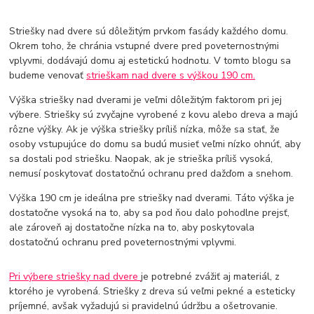
Striešky nad dvere sú dôležitým prvkom fasády každého domu.
Okrem toho, že chránia vstupné dvere pred poveternostnými
vplyvmi, dodávajú domu aj estetickú hodnotu. V tomto blogu sa
budeme venovať
strieškam nad dvere s výškou 190 cm.
Výška striešky nad dverami je veľmi dôležitým faktorom pri jej
výbere. Striešky sú zvyčajne vyrobené z kovu alebo dreva a majú
rôzne výšky. Ak je výška striešky príliš nízka, môže sa stať, že
osoby vstupujúce do domu sa budú musieť veľmi nízko ohnúť, aby
sa dostali pod striešku. Naopak, ak je strieška príliš vysoká,
nemusí poskytovať dostatočnú ochranu pred dažďom a snehom.
Výška 190 cm je ideálna pre striešky nad dverami. Táto výška je
dostatočne vysoká na to, aby sa pod ňou dalo pohodlne prejsť,
ale zároveň aj dostatočne nízka na to, aby poskytovala
dostatočnú ochranu pred poveternostnými vplyvmi.
Pri výbere striešky nad dvere
je potrebné zvážiť aj materiál, z
ktorého je vyrobená. Striešky z dreva sú veľmi pekné a esteticky
príjemné, avšak vyžadujú si pravidelnú údržbu a ošetrovanie.