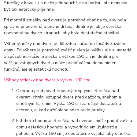
Striešky z kovu sú o niečo jednoduchšie na údržbu, ale nemusia
byť tak esteticky príjemné.
Pri montáži striešky nad dvere je potrebné dbať na to, aby bola
správne pripevnená a pevne držala. Ideálne je, ak je strieška
upevnená na dvoch stranách, aby bola dostatočne stabilná.
Výber striešky nad dvere je dôležitou súčasťou fasády každého
domu. Pri výbere je potrebné zvážiť nielen jej výšku, ale aj materiál
a spôsob montáže. Strieška s výškou 190 cm je ideálna pre
väčšinu vstupných dverí a môže pridať vášmu domu nielen
funkčnú, ale aj estetickú hodnotu.
Výhody striešky nad dvere s výškou 190 cm:
Ochrana pred poveternostnými vplyvmi: Strieška nad
dverami chráni vstupné dvere pred dažďom, snehom a
slnečným žiarením. Výška 190 cm zaručuje dostatočnú
ochranu, aj keď dážď alebo sneh bude prudký.
Estetická hodnota: Strieška nad dverami môže pridať vášmu
domu estetickú hodnotu a vytvoriť dojem útulnosti a
pohodlia. Výška 190 cm je dostatočne vysoká, aby strieška