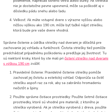
podmienok, napríklad silného vetra alebo búrky. Ak strieška
nie je dostatočne pevne upevnená, môže sa poškodiť aj v
dôsledku pádu snehu alebo ľadu.
Veľkosť: Ak máte vstupné dvere s výrazne vyššou alebo
nižšou výškou ako 190 cm, môže byť ťažké nájsť striešku,
ktorá bude pre vaše dvere vhodná.
Správne čistenie a údržba striešky nad dverami je dôležitá pre
zachovanie jej vzhľadu a funkčnosti. Čistota striešky tiež pomôže
predchádzať prípadnému poškodeniu a predlžuje jej životnosť. Tu
sú niektoré kroky, ktoré by ste mali pri
čistení striešky nad dverami
s výškou 190 cm
zvážiť:
Pravidelné čistenie: Pravidelné čistenie striešky pomôže
zachovať jej čistotu a estetický vzhľad. Odporúča sa čistiť
striešku aspoň raz za rok, aby sa zabránilo hromadeniu
nečistôt a špiny.
Použite správne čistiace prostriedky: Použite šetrné čistiace
prostriedky, ktoré sú vhodné pre materiál, z ktorého je
strieška vyrobená. Ak je strieška vyrobená z dreva, použite