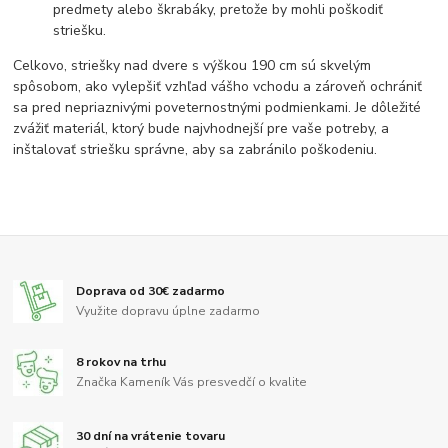
predmety alebo škrabáky, pretože by mohli poškodiť
striešku.
Celkovo, striešky nad dvere s výškou 190 cm sú skvelým
spôsobom, ako vylepšiť vzhľad vášho vchodu a zároveň ochrániť
sa pred nepriaznivými poveternostnými podmienkami. Je dôležité
zvážiť materiál, ktorý bude najvhodnejší pre vaše potreby, a
inštalovať striešku správne, aby sa zabránilo poškodeniu.
Doprava od 30€ zadarmo
Využite dopravu úplne zadarmo
8 rokov na trhu
Značka Kameník Vás presvedčí o kvalite
30 dní na vrátenie tovaru