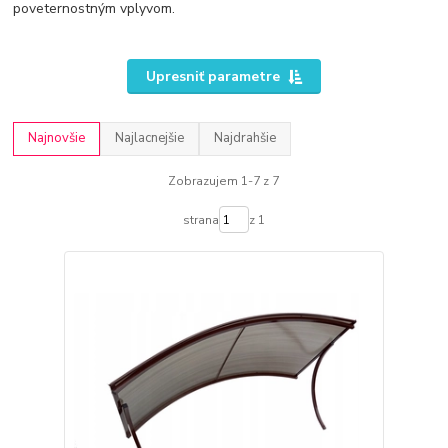
poveternostným vplyvom.
Upresniť parametre
Najnovšie
Najlacnejšie
Najdrahšie
Zobrazujem 1-7 z 7
strana
z 1