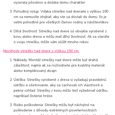
vyzerala pôsobivo a dodala domu charakter.
Pohodlný vstup: Vďaka strieške nad dverami s výškou 190
cm sa nemusíte ohýbať, aby ste sa dostali do domu, čo je
veľmi pohodlné pre všetkých členov rodiny a návštevníkov.
Dlhá životnosť: Striešky nad dvere sú obvykle vyrobené z
kovu alebo dreva a môžu mať dlhú životnosť. Ak sa staráte
o svoju striešku, môže vám slúžiť mnoho rokov.
Nevýhody striešky nad dvere s výškou 190 cm:
Náklady: Montáž striešky nad dvere môže byť drahá
záležitosť, najmä ak sa rozhodnete pre kvalitný materiál
alebo komplikovaný dizajn.
Údržba: Striešky vyrobené z dreva si vyžadujú pravidelnú
údržbu a ošetrovanie, aby sa zachovali ich vlastnosti a
pekný vzhľad. Striešky z kovu môžu tiež vyžadovať údržbu,
napríklad čistenie hrdze.
Riziko poškodenia: Striešky môžu byť náchylné na
poškodenie z dôvodu extrémnych poveternostných