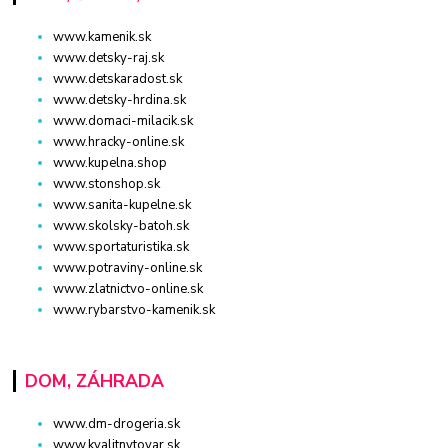
www.kamenik.sk
www.detsky-raj.sk
www.detskaradost.sk
www.detsky-hrdina.sk
www.domaci-milacik.sk
www.hracky-online.sk
www.kupelna.shop
www.stonshop.sk
www.sanita-kupelne.sk
www.skolsky-batoh.sk
www.sportaturistika.sk
www.potraviny-online.sk
www.zlatnictvo-online.sk
www.rybarstvo-kamenik.sk
DOM, ZÁHRADA
www.dm-drogeria.sk
www.kvalitnytovar.sk