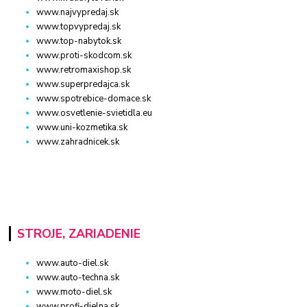
www.najvypredaj.sk
www.topvypredaj.sk
www.top-nabytok.sk
www.proti-skodcom.sk
www.retromaxishop.sk
www.superpredajca.sk
www.spotrebice-domace.sk
www.osvetlenie-svietidla.eu
www.uni-kozmetika.sk
www.zahradnicek.sk
STROJE, ZARIADENIE
www.auto-diel.sk
www.auto-techna.sk
www.moto-diel.sk
www.profi-dielna.sk