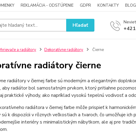
MIENKY
REKLAMÁCIA - ODSTÚPENIE
GDPR
KONTAKTY
BLOG
Neviet
Hľadať
+421
hrievače a radiátory
Dekoratívne radiátory
Čierne
ratívne radiátory čierne
ne radiátory v čiernej farbe sú moderným a elegantným doplnkom p
 aby radiátor bol samostatným prvkom, ktorý pritiahne pozornos
 aj praktické výhody, ako napríklad vysokú tepelnú vodivosť a odol
oratívneho radiátora v čiernej farbe môže prispieť k harmonické
 sú k dispozícii v rôznych veľkostiach a tvaroch, čo umožňuje i
dernejšie interiéry s minimalistickým nábytkom, ale aj pre tradič
kom.