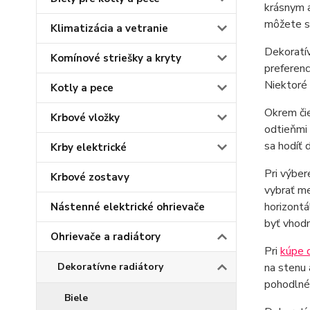
krásnym a
môžete sa
Klimatizácia a vetranie
Dekoratív
Komínové striešky a kryty
preferenc
Niektoré 
Kotly a pece
Okrem čie
Krbové vložky
odtieňmi 
sa hodíť 
Krby elektrické
Pri výber
Krbové zostavy
vybrať me
horizontá
Nástenné elektrické ohrievače
byť vhodn
Ohrievače a radiátory
Pri
kúpe d
Dekoratívne radiátory
na stenu 
pohodlné 
Biele