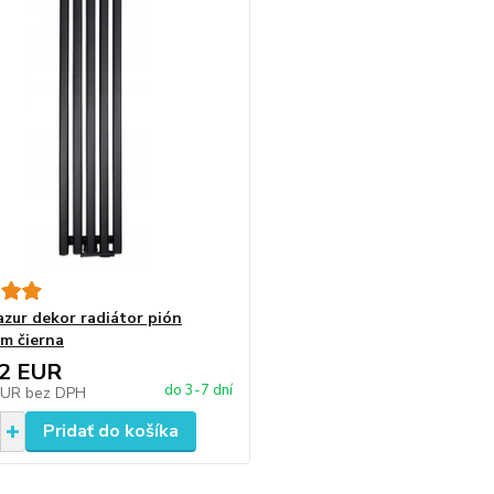
azur dekor radiátor pión
m čierna
82 EUR
do 3-7 dní
EUR
bez DPH
Pridať do košíka