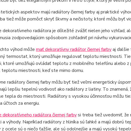
môže byť tiež elegantným prvkom v retro štýle, ktorý je veľmi po
etických aspektov majú radiátory čiernej farby aj praktické výhody
rba tiež môže pomôcť skryť škvrny a nečistoty, ktoré môžu byť vidi
e dekoratívneho radiátora je dôležité zvážiť nielen jeho vzhľad, a
 musia zodpovedajúcim spôsobom zohľadniť pri návrhu vykurovac
chto výhod môže
mať dekoratívny radiátor čiernej farby
aj ďalšie
ý termostat, ktorý umožňuje regulovať teplotu miestnosti. Tiet
, ktoré umožňujú ovládať teplotu z mobilného telefónu alebo z 
ť teplotu miestnosti, keď ste mimo domu.
ne radiátory čiernej farby môžu byť tiež veľmi energeticky úspor
majú lepšiu tepelnú vodivosť ako radiátory z liatiny. To znamená, ž
se tepla do miestnosti. Radiátory s vysokou účinnosťou môžu tiež
a účtoch za energiu.
e dekoratívneho radiátora čiernej farby
si treba tiež uvedomiť, že
i a výhody. Napríklad radiátory z hliníka sú ľahké a majú dobrú t
 z ocele sú o niečo ťažšie, ale sú odolnejšie a majú vysokú tepeln