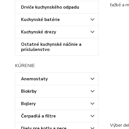
ťažké a m
Drviče kuchynského odpadu
Kuchynské batérie
Kuchynské drezy
Ostatné kuchynské náčinie a
príslušenstvo
KÚRENIE
Anemostaty
Biokrby
Bojlery
Čerpadlá a filtre
Výber dek
Diely pre kotly a pece