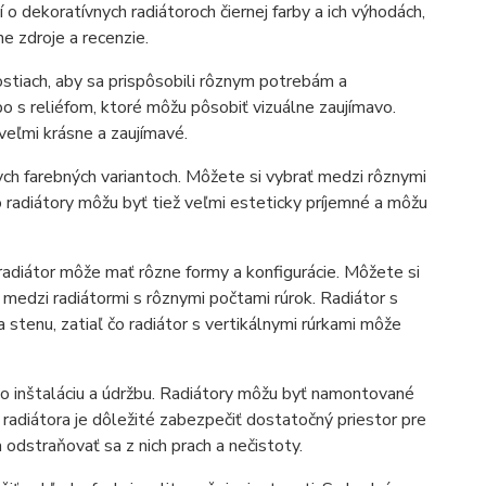
 o dekoratívnych radiátoroch čiernej farby a ich výhodách,
e zdroje a recenzie.
kostiach, aby sa prispôsobili rôznym potrebám a
o s reliéfom, ktoré môžu pôsobiť vizuálne zaujímavo.
veľmi krásne a zaujímavé.
nych farebných variantoch. Môžete si vybrať medzi rôznymi
o radiátory môžu byť tiež veľmi esteticky príjemné a môžu
e radiátor môže mať rôzne formy a konfigurácie. Môžete si
 medzi radiátormi s rôznymi počtami rúrok. Radiátor s
stenu, zatiaľ čo radiátor s vertikálnymi rúrkami môže
eho inštaláciu a údržbu. Radiátory môžu byť namontované
ii radiátora je dôležité zabezpečiť dostatočný priestor pre
 odstraňovať sa z nich prach a nečistoty.