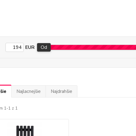
EUR
Od
šie
Najlacnejšie
Najdrahšie
m 1-1 z 1