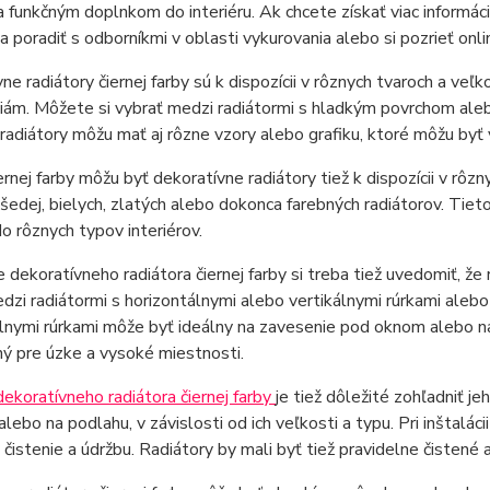
 funkčným doplnkom do interiéru. Ak chcete získať viac informácií
 poradiť s odborníkmi v oblasti vykurovania alebo si pozrieť onlin
ne radiátory čiernej farby sú k dispozícii v rôznych tvaroch a veľ
iám. Môžete si vybrať medzi radiátormi s hladkým povrchom aleb
radiátory môžu mať aj rôzne vzory alebo grafiku, ktoré môžu byť 
rnej farby môžu byť dekoratívne radiátory tiež k dispozícii v rôz
šedej, bielych, zlatých alebo dokonca farebných radiátorov. Tiet
do rôznych typov interiérov.
e dekoratívneho radiátora čiernej farby si treba tiež uvedomiť, ž
dzi radiátormi s horizontálnymi alebo vertikálnymi rúrkami alebo
lnymi rúrkami môže byť ideálny na zavesenie pod oknom alebo na 
ý pre úzke a vysoké miestnosti.
ekoratívneho radiátora čiernej farby
je tiež dôležité zohľadniť j
alebo na podlahu, v závislosti od ich veľkosti a typu. Pri inštalác
čistenie a údržbu. Radiátory by mali byť tiež pravidelne čistené a