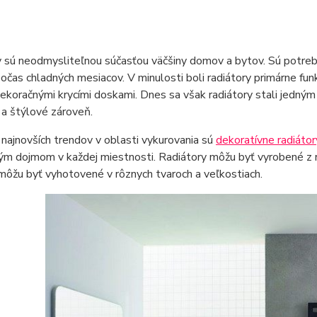
 sú neodmysliteľnou súčasťou väčšiny domov a bytov. Sú potrebn
očas chladných mesiacov. V minulosti boli radiátory primárne fu
ekoračnými krycími doskami. Dnes sa však radiátory stali jedným 
 a štýlové zároveň.
najnovších trendov v oblasti vykurovania sú
dekoratívne radiátory
m dojmom v každej miestnosti. Radiátory môžu byť vyrobené z rôz
a môžu byť vyhotovené v rôznych tvaroch a veľkostiach.