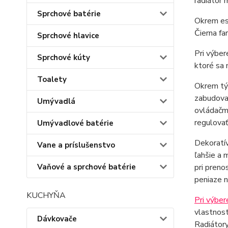
radiátor 
Sprchové batérie
Okrem est
Čierna fa
Sprchové hlavice
Pri výber
Sprchové kúty
ktoré sa
Toalety
Okrem tý
zabudovan
Umývadlá
ovládačmi
regulova
Umývadlové batérie
Dekoratív
Vane a príslušenstvo
ľahšie a 
Vaňové a sprchové batérie
pri preno
peniaze n
KUCHYŇA
Pri výber
vlastnost
Dávkovače
Radiátory