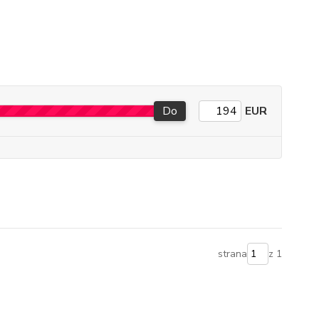
Do
EUR
strana
z 1