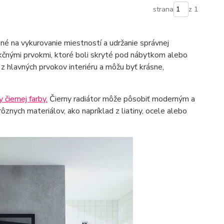
strana
z 1
é na vykurovanie miestností a udržanie správnej
nkčnými prvokmi, ktoré boli skryté pod nábytkom alebo
z hlavných prvokov interiéru a môžu byť krásne,
 čiernej farby.
Čierny radiátor môže pôsobiť moderným a
nych materiálov, ako napríklad z liatiny, ocele alebo