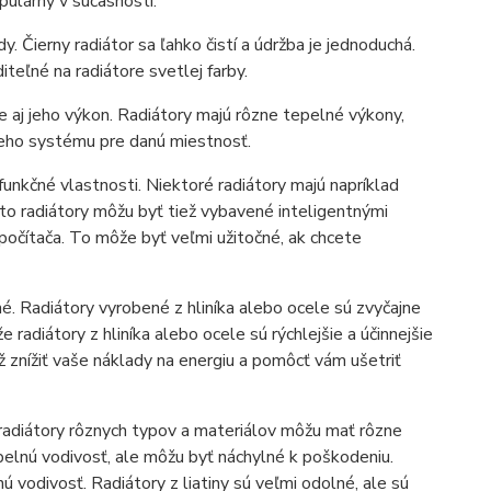
pulárny v súčasnosti.
. Čierny radiátor sa ľahko čistí a údržba je jednoduchá.
teľné na radiátore svetlej farby.
le aj jeho výkon. Radiátory majú rôzne tepelné výkony,
ieho systému pre danú miestnosť.
 funkčné vlastnosti. Niektoré radiátory majú napríklad
o radiátory môžu byť tiež vybavené inteligentnými
počítača. To môže byť veľmi užitočné, ak chcete
né. Radiátory vyrobené z hliníka alebo ocele sú zvyčajne
e radiátory z hliníka alebo ocele sú rýchlejšie a účinnejšie
 znížiť vaše náklady na energiu a pomôcť vám ušetriť
 radiátory rôznych typov a materiálov môžu mať rôzne
epelnú vodivosť, ale môžu byť náchylné k poškodeniu.
ú vodivosť. Radiátory z liatiny sú veľmi odolné, ale sú