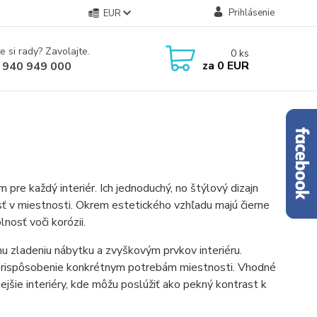
Prihlásenie
EUR
e si rady? Zavolajte.
0
ks
za
0 EUR
 940 949 000
re každý interiér. Ich jednoduchý, no štýlový dizajn
ť v miestnosti. Okrem estetického vzhľadu majú čierne
nosť voči korózii.
mu zladeniu nábytku a zvyškovým prvkov interiéru.
ch prispôsobenie konkrétnym potrebám miestnosti. Vhodné
nejšie interiéry, kde môžu poslúžiť ako pekný kontrast k