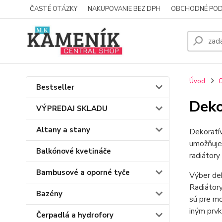
ČASTÉ OTÁZKY
NAKUPOVANIE BEZ DPH
OBCHODNÉ POD
Úvod
O
Bestseller
Deko
VÝPREDAJ SKLADU
Altany a stany
Dekoratív
umožňuje,
Balkónové kvetináče
radiátory
Bambusové a oporné tyče
Výber dek
Radiátory
Bazény
sú pre mo
iným prv
Čerpadlá a hydrofory