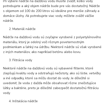
Pri výbere nádrže na dažďovú vodu musíte zvážiť, koľko vody
potrebujete a aký objem nádrže bude pre vás dostatočný. Nádrže
s objemom od 100 do 200 litrov sú ideálne pre menšie záhrady a
domáce úlohy. Ak potrebujete viac vody, môžete zvážiť väčšie
nádrže.
Materiál nádrže
Nádrže na dažďovú vodu sú zvyčajne vyrobené z polyetylénového
materiálu, ktorý je odolný voči rôznym poveternostným
podmienkam a ľahký na údržbu. Niektoré nádrže sú však vyrobené
z iných materiálov, ako napríklad betónu alebo kovu.
Filtrácia vody
Niektoré nádrže na dažďovú vodu sú vybavené filtermi, ktoré
zlepšujú kvalitu vody a odstraňujú nečistoty, ako sú lístie, vetvičky
a iné odpadky, ktoré sa môžu dostať do vody. Je dôležité si
uvedomiť, že voda z dažďa môže obsahovať rôzne znečisťujúce
látky a baktérie, preto je dôležité zabezpečiť dostatočnú filtráciu
vody.
Inštalácia nádrže