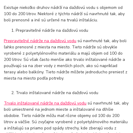
Existuje niekoľko druhov nádrží na dažďovú vodu s objemom od
100 do 200 litrov. Niektoré z týchto nádrží sú navrhnuté tak, aby
boli prenosné a iné sú určené na trvalú inštaláciu.
Prepraviteľné nádrže na dažďovú vodu
Prepraviteľné nádrže na dažďovú vodu
sú navrhnuté tak, aby boli
ľahko prenosné z miesta na miesto. Tieto nádrže sú obvykle
vyrobené z polyetylénového materiálu a majú objem od 100 do
200 litrov. Sú však často menšie ako trvalo inštalované nádrže a
používajú sa na zber vody z menších ploch, ako sú napríklad
terasy alebo balkóny. Tieto nádrže môžete jednoducho preniesť z
miesta na miesto podľa potreby.
Trvalo inštalované nádrže na dažďovú vodu
Trvalo inštalované nádrže na dažďovú vodu
sú navrhnuté tak, aby
boli umiestnené na jednom mieste a inštalované na dlhšie
obdobie. Tieto nádrže môžu mať rôzne objemy od 100 do 200
litrov a väčšie. Sú zvyčajne vyrobené z polyetylénového materiálu
a inštalujú sa priamo pod spády strechy, kde zberajú vodu z