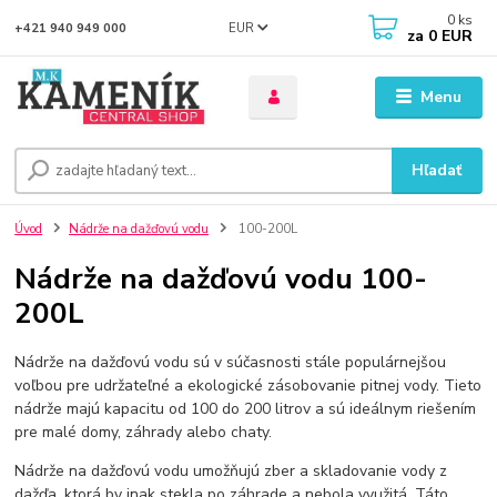
0
ks
EUR
+421 940 949 000
za
0 EUR
Menu
Hľadať
Úvod
Nádrže na dažďovú vodu
100-200L
Nádrže na dažďovú vodu 100-
200L
Nádrže na dažďovú vodu sú v súčasnosti stále populárnejšou
voľbou pre udržateľné a ekologické zásobovanie pitnej vody. Tieto
nádrže majú kapacitu od 100 do 200 litrov a sú ideálnym riešením
pre malé domy, záhrady alebo chaty.
Nádrže na dažďovú vodu umožňujú zber a skladovanie vody z
dažďa, ktorá by inak stekla po záhrade a nebola využitá. Táto