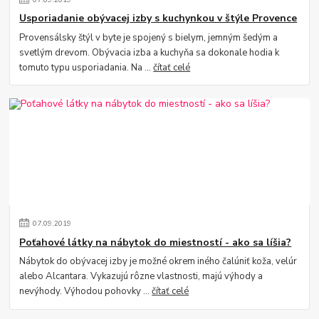
Usporiadanie obývacej izby s kuchynkou v štýle Provence
Provensálsky štýl v byte je spojený s bielym, jemným šedým a
svetlým drevom. Obývacia izba a kuchyňa sa dokonale hodia k
tomuto typu usporiadania. Na ...
čítať celé
07
.
09
.
2019
Poťahové látky na nábytok do miestností - ako sa líšia?
Nábytok do obývacej izby je možné okrem iného čalúniť koža, velúr
alebo Alcantara. Vykazujú rôzne vlastnosti, majú výhody a
nevýhody. Výhodou pohovky ...
čítať celé