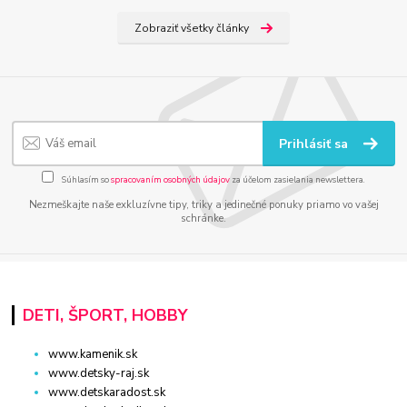
Zobraziť všetky články
Prihlásiť sa
Súhlasím so
spracovaním osobných údajov
za účelom zasielania newslettera.
Nezmeškajte naše exkluzívne tipy, triky a jedinečné ponuky priamo vo vašej
schránke.
DETI, ŠPORT, HOBBY
www.kamenik.sk
www.detsky-raj.sk
www.detskaradost.sk