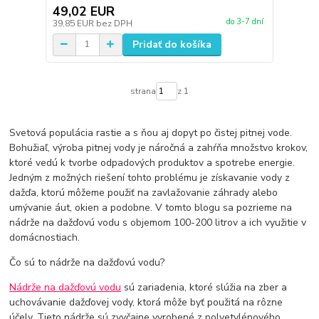
49,02 EUR
do 3-7 dní
39,85 EUR
bez DPH
Pridať do košíka
strana
z 1
Svetová populácia rastie a s ňou aj dopyt po čistej pitnej vode.
Bohužiaľ, výroba pitnej vody je náročná a zahŕňa množstvo krokov,
ktoré vedú k tvorbe odpadových produktov a spotrebe energie.
Jedným z možných riešení tohto problému je získavanie vody z
dažďa, ktorú môžeme použiť na zavlažovanie záhrady alebo
umývanie áut, okien a podobne. V tomto blogu sa pozrieme na
nádrže na dažďovú vodu s objemom 100-200 litrov a ich využitie v
domácnostiach.
Čo sú to nádrže na dažďovú vodu?
Nádrže na dažďovú vodu
sú zariadenia, ktoré slúžia na zber a
uchovávanie dažďovej vody, ktorá môže byť použitá na rôzne
účely. Tieto nádrže sú zvyčajne vyrobené z polyetylénového