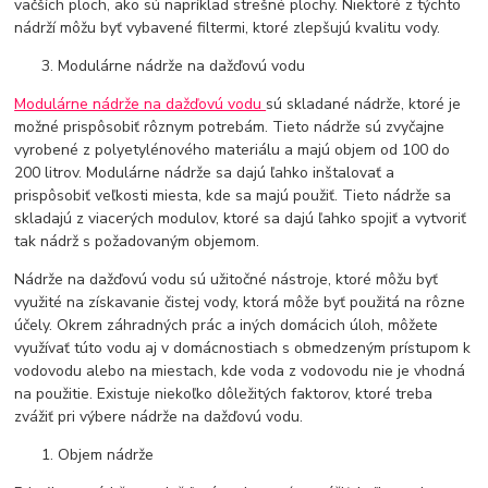
väčších ploch, ako sú napríklad strešné plochy. Niektoré z týchto
nádrží môžu byť vybavené filtermi, ktoré zlepšujú kvalitu vody.
Modulárne nádrže na dažďovú vodu
Modulárne nádrže na dažďovú vodu
sú skladané nádrže, ktoré je
možné prispôsobiť rôznym potrebám. Tieto nádrže sú zvyčajne
vyrobené z polyetylénového materiálu a majú objem od 100 do
200 litrov. Modulárne nádrže sa dajú ľahko inštalovať a
prispôsobiť veľkosti miesta, kde sa majú použiť. Tieto nádrže sa
skladajú z viacerých modulov, ktoré sa dajú ľahko spojiť a vytvoriť
tak nádrž s požadovaným objemom.
Nádrže na dažďovú vodu sú užitočné nástroje, ktoré môžu byť
využité na získavanie čistej vody, ktorá môže byť použitá na rôzne
účely. Okrem záhradných prác a iných domácich úloh, môžete
využívať túto vodu aj v domácnostiach s obmedzeným prístupom k
vodovodu alebo na miestach, kde voda z vodovodu nie je vhodná
na použitie. Existuje niekoľko dôležitých faktorov, ktoré treba
zvážiť pri výbere nádrže na dažďovú vodu.
Objem nádrže