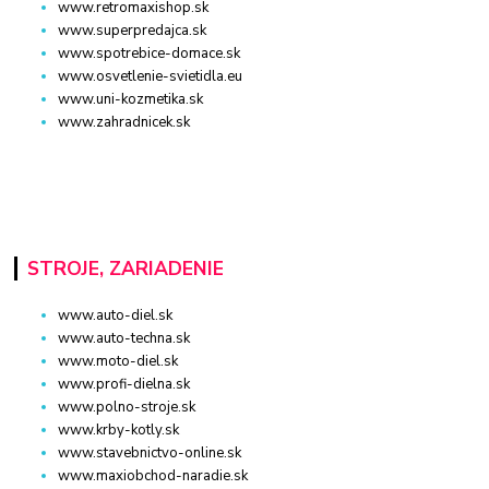
www.retromaxishop.sk
www.superpredajca.sk
www.spotrebice-domace.sk
www.osvetlenie-svietidla.eu
www.uni-kozmetika.sk
www.zahradnicek.sk
STROJE, ZARIADENIE
www.auto-diel.sk
www.auto-techna.sk
www.moto-diel.sk
www.profi-dielna.sk
www.polno-stroje.sk
www.krby-kotly.sk
www.stavebnictvo-online.sk
www.maxiobchod-naradie.sk