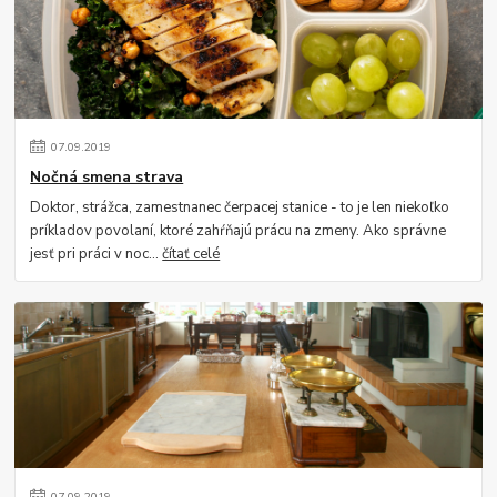
07
.
09
.
2019
Nočná smena strava
Doktor, strážca, zamestnanec čerpacej stanice - to je len niekoľko
príkladov povolaní, ktoré zahŕňajú prácu na zmeny. Ako správne
jesť pri práci v noc...
čítať celé
07
.
09
.
2019