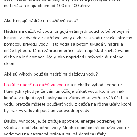
materiálu a majú objem od 100 do 200 litrov.
Ako fungujú nádrže na dažďovú vodu?
Nádrže na dažďovú vodu fungujú veľmi jednoducho. Sú pripojené
k rúram z odvodov z dažďovej vody a zberajú vodu z vašej strechy
pomocou prívodu vody. Táto voda sa potom ukladá v nádrži a
môže byť použitá na záhradné práce, ako napríklad zavlažovanie,
alebo na iné domáce účely, ako napríklad umývanie áut alebo
okien.
Aké sú výhody použitia nádrží na dažďovú vodu?
Použitie nádrží na dažďovú vodu
má niekoľko výhod. Jednou z
hlavných výhod je, že vám umožňuje získať vodu, ktorá by inak
končila v odpadových jaskyniach. Zároveň to znižuje váš účet za
vodu, pretože môžete používať vodu z dažďa na rôzne účely, ktoré
by inak vyžadovali použitie vodovodnej vody.
Ďalšou výhodou je, že znižuje spotrebu energie potrebnej na
výrobu a dodávku pitnej vody. Mnoho domácností používa vodu z
vodovodu na záhradné práce a na iné domáce účely.