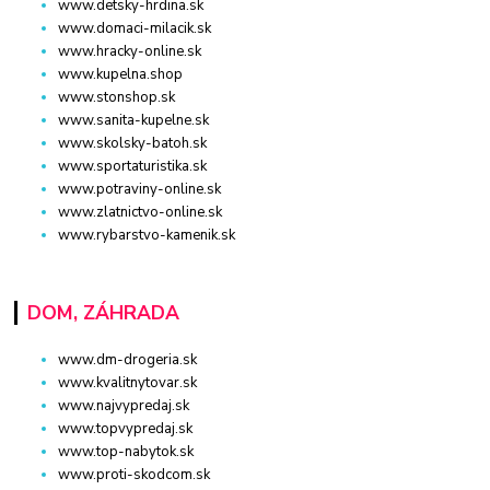
www.detsky-hrdina.sk
www.domaci-milacik.sk
www.hracky-online.sk
www.kupelna.shop
www.stonshop.sk
www.sanita-kupelne.sk
www.skolsky-batoh.sk
www.sportaturistika.sk
www.potraviny-online.sk
www.zlatnictvo-online.sk
www.rybarstvo-kamenik.sk
DOM, ZÁHRADA
www.dm-drogeria.sk
www.kvalitnytovar.sk
www.najvypredaj.sk
www.topvypredaj.sk
www.top-nabytok.sk
www.proti-skodcom.sk