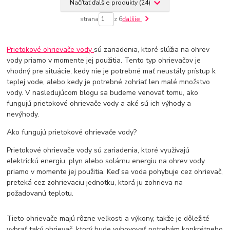
Načítať ďalšie produkty (24)
strana
z 6
ďalšie
Prietokové ohrievače vody
sú zariadenia, ktoré slúžia na ohrev
vody priamo v momente jej použitia. Tento typ ohrievačov je
vhodný pre situácie, kedy nie je potrebné mať neustály prístup k
teplej vode, alebo kedy je potrebné zohriať len malé množstvo
vody. V nasledujúcom blogu sa budeme venovať tomu, ako
fungujú prietokové ohrievače vody a aké sú ich výhody a
nevýhody.
Ako fungujú prietokové ohrievače vody?
Prietokové ohrievače vody sú zariadenia, ktoré využívajú
elektrickú energiu, plyn alebo solárnu energiu na ohrev vody
priamo v momente jej použitia. Keď sa voda pohybuje cez ohrievač,
preteká cez zohrievaciu jednotku, ktorá ju zohrieva na
požadovanú teplotu.
Tieto ohrievače majú rôzne veľkosti a výkony, takže je dôležité
vybrať taký ohrievač, ktorý bude vyhovovať potrebám konkrétneho