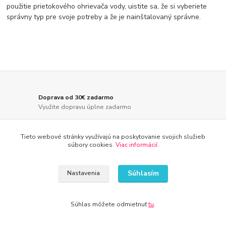
použitie prietokového ohrievača vody, uistite sa, že si vyberiete
správny typ pre svoje potreby a že je nainštalovaný správne.
Doprava od 30€ zadarmo
Využite dopravu úplne zadarmo
8 rokov na trhu
Tieto webové stránky využívajú na poskytovanie svojich služieb
Značka Kameník Vás presvedčí o kvalite
súbory cookies.
Viac informácií
.
30 dní na vrátenie tovaru
Predĺžili sme dobu na vrátenie tovaru
Súhlasím
Nastavenia
Rýchle doručenie tovaru
Vaša spokojnosť je pre nás prvoradá
Súhlas môžete odmietnuť
tu
.