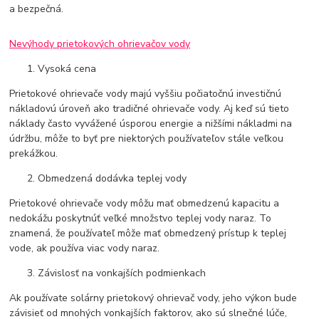
a bezpečná.
Nevýhody prietokových ohrievačov vody
Vysoká cena
Prietokové ohrievače vody majú vyššiu počiatočnú investičnú
nákladovú úroveň ako tradičné ohrievače vody. Aj keď sú tieto
náklady často vyvážené úsporou energie a nižšími nákladmi na
údržbu, môže to byť pre niektorých používateľov stále veľkou
prekážkou.
Obmedzená dodávka teplej vody
Prietokové ohrievače vody môžu mať obmedzenú kapacitu a
nedokážu poskytnúť veľké množstvo teplej vody naraz. To
znamená, že používateľ môže mať obmedzený prístup k teplej
vode, ak používa viac vody naraz.
Závislosť na vonkajších podmienkach
Ak používate solárny prietokový ohrievač vody, jeho výkon bude
závisieť od mnohých vonkajších faktorov, ako sú slnečné lúče,