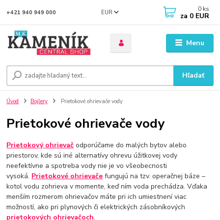
0
ks
EUR
+421 940 949 000
za
0 EUR
Menu
Hľadať
Úvod
Bojlery
Prietokové ohrievače vody
Prietokové ohrievače vody
Prietokový ohrievač
odporúčame do malých bytov alebo
priestorov, kde sú iné alternatívy ohrevu úžitkovej vody
neefektívne a spotreba vody nie je vo všeobecnosti
vysoká.
Prietokové ohrievače
fungujú na tzv. operačnej báze –
kotol vodu zohrieva v momente, keď ním voda prechádza. Vďaka
menším rozmerom ohrievačov máte pri ich umiestnení viac
možností, ako pri plynových či elektrických zásobníkových
prietokových ohrievačoch
.