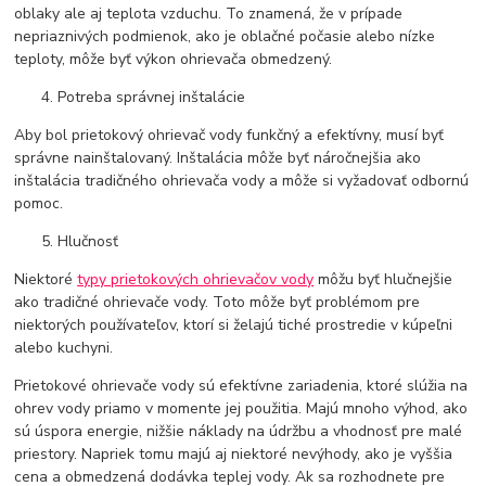
oblaky ale aj teplota vzduchu. To znamená, že v prípade
nepriaznivých podmienok, ako je oblačné počasie alebo nízke
teploty, môže byť výkon ohrievača obmedzený.
Potreba správnej inštalácie
Aby bol prietokový ohrievač vody funkčný a efektívny, musí byť
správne nainštalovaný. Inštalácia môže byť náročnejšia ako
inštalácia tradičného ohrievača vody a môže si vyžadovať odbornú
pomoc.
Hlučnosť
Niektoré
typy prietokových ohrievačov vody
môžu byť hlučnejšie
ako tradičné ohrievače vody. Toto môže byť problémom pre
niektorých používateľov, ktorí si želajú tiché prostredie v kúpeľni
alebo kuchyni.
Prietokové ohrievače vody sú efektívne zariadenia, ktoré slúžia na
ohrev vody priamo v momente jej použitia. Majú mnoho výhod, ako
sú úspora energie, nižšie náklady na údržbu a vhodnosť pre malé
priestory. Napriek tomu majú aj niektoré nevýhody, ako je vyššia
cena a obmedzená dodávka teplej vody. Ak sa rozhodnete pre