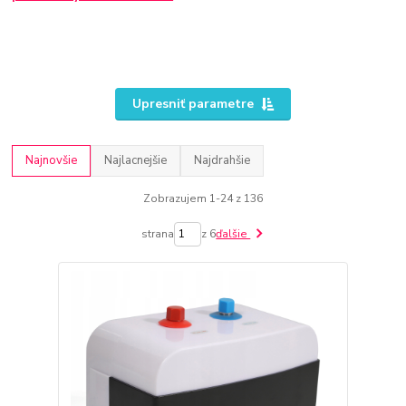
Upresniť parametre
Najnovšie
Najlacnejšie
Najdrahšie
Zobrazujem 1-24 z 136
strana
z 6
ďalšie