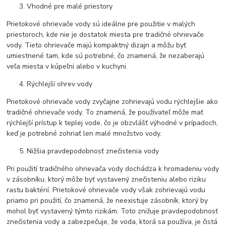
Vhodné pre malé priestory
Prietokové ohrievače vody sú ideálne pre použitie v malých
priestoroch, kde nie je dostatok miesta pre tradičné ohrievače
vody. Tieto ohrievače majú kompaktný dizajn a môžu byť
umiestnené tam, kde sú potrebné, čo znamená, že nezaberajú
veľa miesta v kúpeľni alebo v kuchyni.
Rýchlejší ohrev vody
Prietokové ohrievače vody zvyčajne zohrievajú vodu rýchlejšie ako
tradičné ohrievače vody. To znamená, že používateľ môže mať
rýchlejší prístup k teplej vode, čo je obzvlášť výhodné v prípadoch,
keď je potrebné zohriať len malé množstvo vody.
Nižšia pravdepodobnosť znečistenia vody
Pri použití tradičného ohrievača vody dochádza k hromadeniu vody
v zásobníku, ktorý môže byť vystavený znečisteniu alebo riziku
rastu baktérií. Prietokové ohrievače vody však zohrievajú vodu
priamo pri použití, čo znamená, že neexistuje zásobník, ktorý by
mohol byť vystavený týmto rizikám. Toto znižuje pravdepodobnosť
znečistenia vody a zabezpečuje, že voda, ktorá sa používa, je čistá