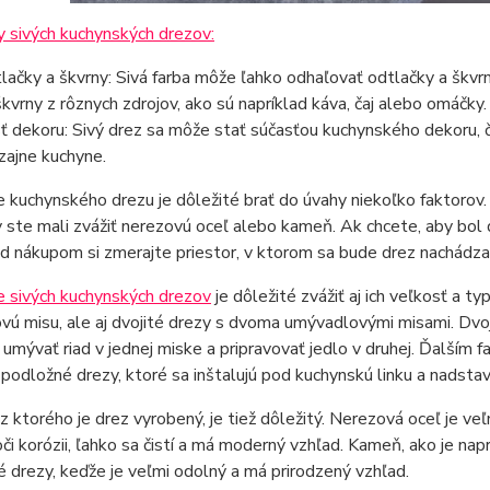
 sivých kuchynských drezov:
lačky a škvrny: Sivá farba môže ľahko odhaľovať odtlačky a škvrn
škvrny z rôznych zdrojov, ako sú napríklad káva, čaj alebo omáčky.
ť dekoru: Sivý drez sa môže stať súčasťou kuchynského dekoru, 
izajne kuchyne.
e kuchynského drezu je dôležité brať do úvahy niekoľko faktorov. 
ste mali zvážiť nerezovú oceľ alebo kameň. Ak chcete, aby bol d
ed nákupom si zmerajte priestor, v ktorom sa bude drez nachádza
e sivých kuchynských drezov
je dôležité zvážiť aj ich veľkosť a t
ú misu, ale aj dvojité drezy s dvoma umývadlovými misami. Dvoj
umývať riad v jednej miske a pripravovať jedlo v druhej. Ďalším fa
 podložné drezy, ktoré sa inštalujú pod kuchynskú linku a nadstav
 z ktorého je drez vyrobený, je tiež dôležitý. Nerezová oceľ je 
či korózii, ľahko sa čistí a má moderný vzhľad. Kameň, ako je nap
 drezy, keďže je veľmi odolný a má prirodzený vzhľad.