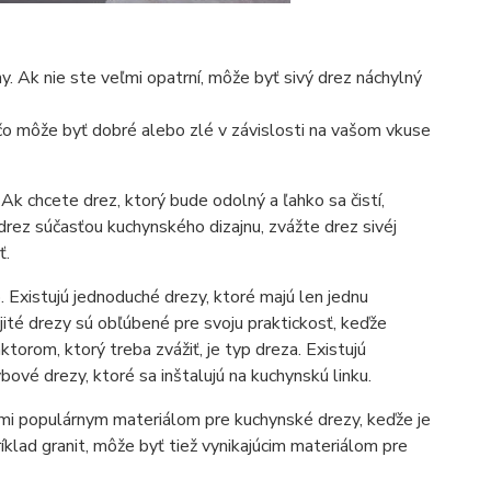
y. Ak nie ste veľmi opatrní, môže byť sivý drez náchylný
čo môže byť dobré alebo zlé v závislosti na vašom vkuse
Ak chcete drez, ktorý bude odolný a ľahko sa čistí,
rez súčasťou kuchynského dizajnu, zvážte drez sivéj
ť.
yp. Existujú jednoduché drezy, ktoré majú len jednu
ité drezy sú obľúbené pre svoju praktickosť, keďže
ktorom, ktorý treba zvážiť, je typ dreza. Existujú
bové drezy, ktoré sa inštalujú na kuchynskú linku.
veľmi populárnym materiálom pre kuchynské drezy, keďže je
ríklad granit, môže byť tiež vynikajúcim materiálom pre