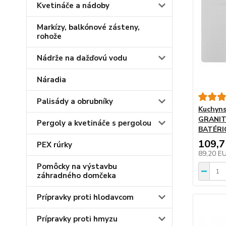
Kvetináče a nádoby
Markízy, balkónové zásteny,
rohože
Nádrže na dažďovú vodu
Náradia
Palisády a obrubníky
Kuchyn
GRANIT
Pergoly a kvetináče s pergolou
BATÉRI
109,
PEX rúrky
89,20 E
Pomôcky na výstavbu
záhradného domčeka
Prípravky proti hlodavcom
Prípravky proti hmyzu