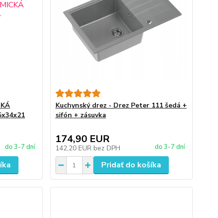
CKÁ
Kuchynský drez - Drez Peter 111 šedá +
5x34x21
sifón + zásuvka
174,90 EUR
do 3-7 dní
do 3-7 dní
142,20 EUR
bez DPH
íka
Pridať do košíka