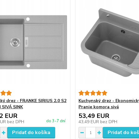
ký drez - FRANKE SIRIUS 2.0 S2
Kuchynský drez - Ekonomick
 SIVÁ SINK
Pranie komora sivá
02 EUR
53,49 EUR
do 3-7 dní
EUR
bez DPH
43,49 EUR
bez DPH
Pridať do košíka
Pridať do koš