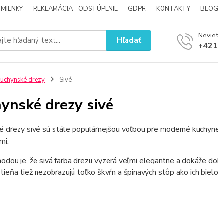
MIENKY
REKLAMÁCIA - ODSTÚPENIE
GDPR
KONTAKTY
BLOG
Neviet
Hľadať
+421
uchynské drezy
Sivé
ynské drezy sivé
 drezy sivé sú stále populárnejšou voľbou pre moderné kuchyne. 
mi.
odou je, že sivá farba drezu vyzerá veľmi elegantne a dokáže d
tieňa tiež nezobrazujú toľko škvŕn a špinavých stôp ako ich bielo