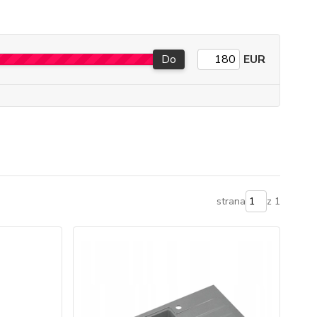
Do
EUR
strana
z 1