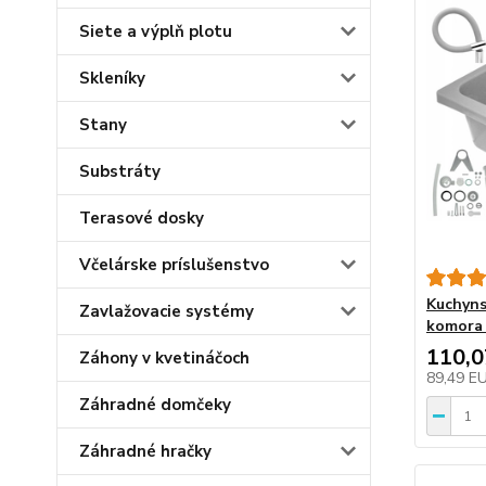
Siete a výplň plotu
Skleníky
Stany
Substráty
Terasové dosky
Včelárske príslušenstvo
Kuchyns
Zavlažovacie systémy
komora 
110,
Záhony v kvetináčoch
89,49 E
Záhradné domčeky
Záhradné hračky