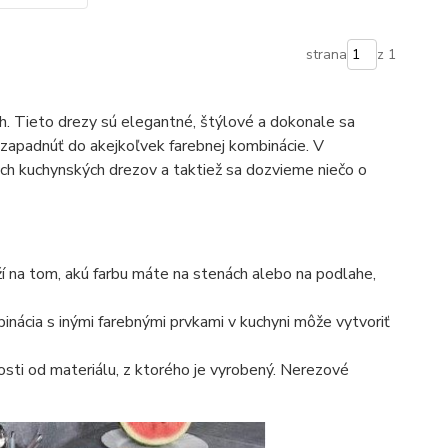
strana
z 1
h. Tieto drezy sú elegantné, štýlové a dokonale sa
e zapadnúť do akejkoľvek farebnej kombinácie. V
ch kuchynských drezov a taktiež sa dozvieme niečo o
ží na tom, akú farbu máte na stenách alebo na podlahe,
nácia s inými farebnými prvkami v kuchyni môže vytvoriť
losti od materiálu, z ktorého je vyrobený. Nerezové