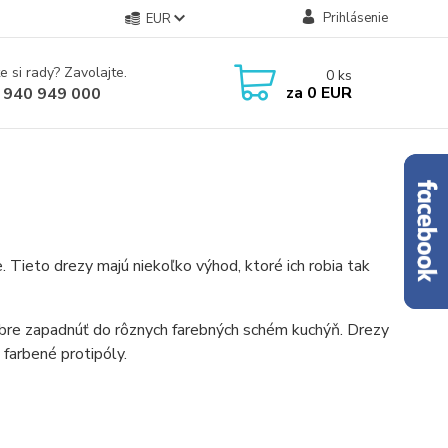
Prihlásenie
EUR
e si rady? Zavolajte.
0
ks
za
0 EUR
 940 949 000
Tieto drezy majú niekoľko výhod, ktoré ich robia tak
obre zapadnúť do rôznych farebných schém kuchýň. Drezy
 farbené protipóly.