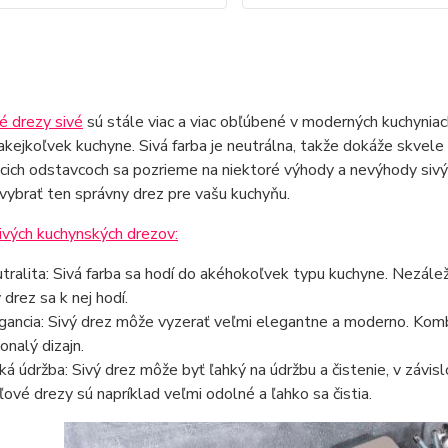
é drezy sivé
sú stále viac a viac obľúbené v moderných kuchyniac
akejkoľvek kuchyne. Sivá farba je neutrálna, takže dokáže skvel
cich odstavcoch sa pozrieme na niektoré výhody a nevýhody sivý
vybrať ten správny drez pre vašu kuchyňu.
ivých kuchynských drezov:
tralita: Sivá farba sa hodí do akéhokoľvek typu kuchyne. Nezále
 drez sa k nej hodí.
gancia: Sivý drez môže vyzerať veľmi elegantne a moderno. Kombi
onalý dizajn.
ká údržba: Sivý drez môže byť ľahký na údržbu a čistenie, v závis
ľové drezy sú napríklad veľmi odolné a ľahko sa čistia.