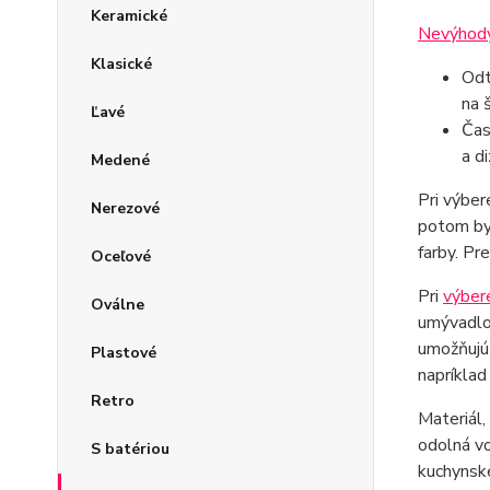
Keramické
Nevýhody
Klasické
Odt
na 
Ľavé
Čas
a d
Medené
Pri výber
Nerezové
potom by 
farby. Pr
Oceľové
Pri
výber
Oválne
umývadlov
umožňujú 
Plastové
napríklad
Retro
Materiál,
odolná vo
S batériou
kuchynské