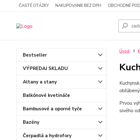
ČASTÉ OTÁZKY
NAKUPOVANIE BEZ DPH
OBCHODNÉ POD
Úvod
K
Bestseller
Kuch
VÝPREDAJ SKLADU
Altany a stany
Kuchynské
obľúbený
Balkónové kvetináče
Prvou výh
Bambusové a oporné tyče
sivého od
Bazény
Čerpadlá a hydrofory