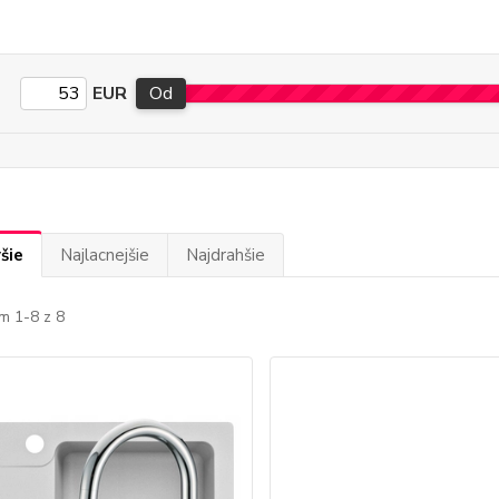
EUR
Od
šie
Najlacnejšie
Najdrahšie
m 1-8 z 8