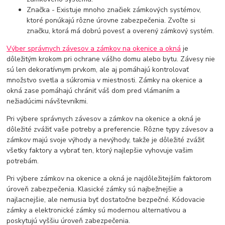
Značka - Existuje mnoho značiek zámkových systémov,
ktoré ponúkajú rôzne úrovne zabezpečenia. Zvoľte si
značku, ktorá má dobrú povesť a overený zámkový systém.
Výber správnych závesov a zámkov na okenice a okná
je
dôležitým krokom pri ochrane vášho domu alebo bytu. Závesy nie
sú len dekoratívnym prvkom, ale aj pomáhajú kontrolovať
množstvo svetla a súkromia v miestnosti. Zámky na okenice a
okná zase pomáhajú chrániť váš dom pred vlámaním a
nežiadúcimi návštevníkmi.
Pri výbere správnych závesov a zámkov na okenice a okná je
dôležité zvážiť vaše potreby a preferencie. Rôzne typy závesov a
zámkov majú svoje výhody a nevýhody, takže je dôležité zvážiť
všetky faktory a vybrať ten, ktorý najlepšie vyhovuje vašim
potrebám.
Pri výbere zámkov na okenice a okná je najdôležitejším faktorom
úroveň zabezpečenia. Klasické zámky sú najbežnejšie a
najlacnejšie, ale nemusia byť dostatočne bezpečné. Kódovacie
zámky a elektronické zámky sú modernou alternatívou a
poskytujú vyššiu úroveň zabezpečenia.