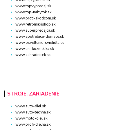
www.topvypredaj.sk
www.top-nabytok.sk
www.proti-skodcom.sk
www.retromaxishop.sk
www.superpredajca.sk
www.spotrebice-domace.sk
www.osvetlenie-svietidla.eu
www.uni-kozmetika.sk
www.zahradnicek.sk
STROJE, ZARIADENIE
www.auto-diel.sk
www.auto-techna.sk
www.moto-diel.sk
www.profi-dielna.sk