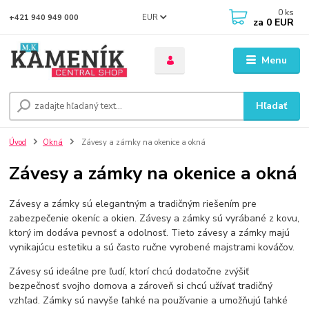
0
ks
EUR
+421 940 949 000
za
0 EUR
Menu
Hľadať
Úvod
Okná
Závesy a zámky na okenice a okná
Závesy a zámky na okenice a okná
Závesy a zámky sú elegantným a tradičným riešením pre
zabezpečenie okeníc a okien. Závesy a zámky sú vyrábané z kovu,
ktorý im dodáva pevnosť a odolnosť. Tieto závesy a zámky majú
vynikajúcu estetiku a sú často ručne vyrobené majstrami kováčov.
Závesy sú ideálne pre ľudí, ktorí chcú dodatočne zvýšiť
bezpečnosť svojho domova a zároveň si chcú užívať tradičný
vzhľad. Zámky sú navyše ľahké na používanie a umožňujú ľahké