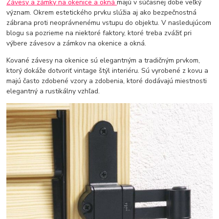
Závesy a zámky na okenice a okná
majú v súčasnej dobe veľký
význam. Okrem estetického prvku slúžia aj ako bezpečnostná
zábrana proti neoprávnenému vstupu do objektu. V nasledujúcom
blogu sa pozrieme na niektoré faktory, ktoré treba zvážiť pri
výbere závesov a zámkov na okenice a okná.
Kované závesy na okenice sú elegantným a tradičným prvkom,
ktorý dokáže dotvoriť vintage štýl interiéru. Sú vyrobené z kovu a
majú často zdobené vzory a zdobenia, ktoré dodávajú miestnosti
elegantný a rustikálny vzhľad.