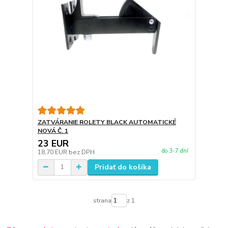
ZATVÁRANIE ROLETY BLACK AUTOMATICKÉ
NOVÁ Č. 1
23 EUR
do 3-7 dní
18,70 EUR
bez DPH
Pridať do košíka
strana
z 1