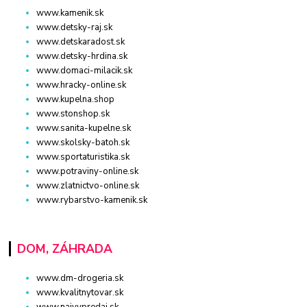
www.kamenik.sk
www.detsky-raj.sk
www.detskaradost.sk
www.detsky-hrdina.sk
www.domaci-milacik.sk
www.hracky-online.sk
www.kupelna.shop
www.stonshop.sk
www.sanita-kupelne.sk
www.skolsky-batoh.sk
www.sportaturistika.sk
www.potraviny-online.sk
www.zlatnictvo-online.sk
www.rybarstvo-kamenik.sk
DOM, ZÁHRADA
www.dm-drogeria.sk
www.kvalitnytovar.sk
www.najvypredaj.sk