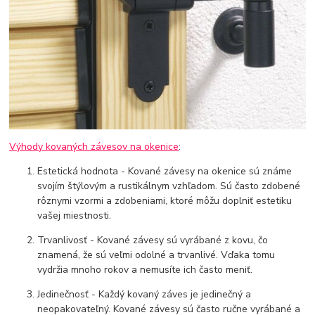
Výhody kovaných závesov na okenice
:
Estetická hodnota - Kované závesy na okenice sú známe
svojím štýlovým a rustikálnym vzhľadom. Sú často zdobené
rôznymi vzormi a zdobeniami, ktoré môžu doplniť estetiku
vašej miestnosti.
Trvanlivosť - Kované závesy sú vyrábané z kovu, čo
znamená, že sú veľmi odolné a trvanlivé. Vďaka tomu
vydržia mnoho rokov a nemusíte ich často meniť.
Jedinečnosť - Každý kovaný záves je jedinečný a
neopakovateľný. Kované závesy sú často ručne vyrábané a