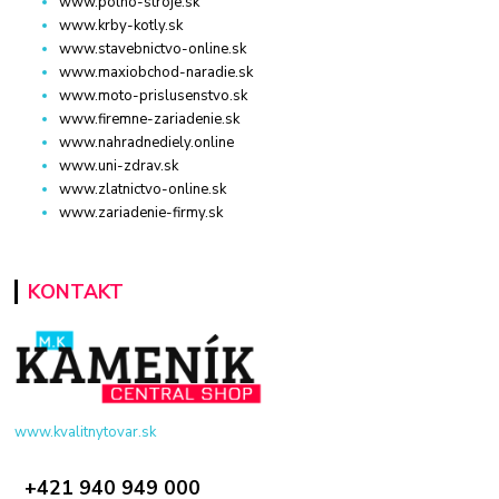
www.polno-stroje.sk
www.krby-kotly.sk
www.stavebnictvo-online.sk
www.maxiobchod-naradie.sk
www.moto-prislusenstvo.sk
www.firemne-zariadenie.sk
www.nahradnediely.online
www.uni-zdrav.sk
www.zlatnictvo-online.sk
www.zariadenie-firmy.sk
KONTAKT
www.kvalitnytovar.sk
+421 940 949 000