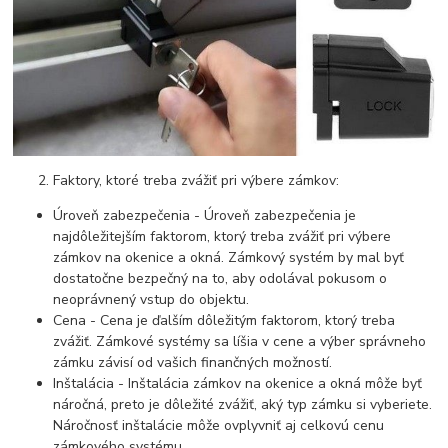
Faktory, ktoré treba zvážiť pri výbere zámkov:
Úroveň zabezpečenia - Úroveň zabezpečenia je
najdôležitejším faktorom, ktorý treba zvážiť pri výbere
zámkov na okenice a okná. Zámkový systém by mal byť
dostatočne bezpečný na to, aby odolával pokusom o
neoprávnený vstup do objektu.
Cena - Cena je ďalším dôležitým faktorom, ktorý treba
zvážiť. Zámkové systémy sa líšia v cene a výber správneho
zámku závisí od vašich finančných možností.
Inštalácia - Inštalácia zámkov na okenice a okná môže byť
náročná, preto je dôležité zvážiť, aký typ zámku si vyberiete.
Náročnosť inštalácie môže ovplyvniť aj celkovú cenu
zámkového systému.