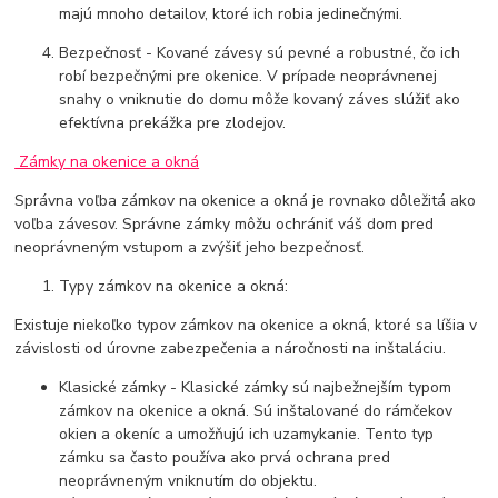
majú mnoho detailov, ktoré ich robia jedinečnými.
Bezpečnosť - Kované závesy sú pevné a robustné, čo ich
robí bezpečnými pre okenice. V prípade neoprávnenej
snahy o vniknutie do domu môže kovaný záves slúžiť ako
efektívna prekážka pre zlodejov.
Zámky na okenice a okná
Správna voľba zámkov na okenice a okná je rovnako dôležitá ako
voľba závesov. Správne zámky môžu ochrániť váš dom pred
neoprávneným vstupom a zvýšiť jeho bezpečnosť.
Typy zámkov na okenice a okná:
Existuje niekoľko typov zámkov na okenice a okná, ktoré sa líšia v
závislosti od úrovne zabezpečenia a náročnosti na inštaláciu.
Klasické zámky - Klasické zámky sú najbežnejším typom
zámkov na okenice a okná. Sú inštalované do rámčekov
okien a okeníc a umožňujú ich uzamykanie. Tento typ
zámku sa často používa ako prvá ochrana pred
neoprávneným vniknutím do objektu.