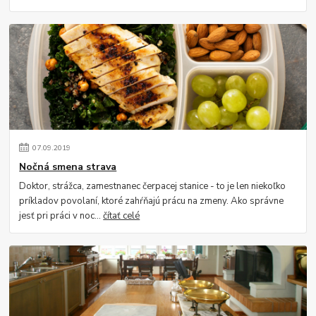
07
.
09
.
2019
Nočná smena strava
Doktor, strážca, zamestnanec čerpacej stanice - to je len niekoľko
príkladov povolaní, ktoré zahŕňajú prácu na zmeny. Ako správne
jesť pri práci v noc...
čítať celé