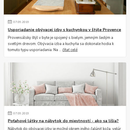
07
.
09
.
2019
Usporiadanie obývacej izby s kuchynkou v štýle Provence
Provensálsky štýl v byte je spojený s bielym, jemným šedým a
svetlým drevom. Obývacia izba a kuchyňa sa dokonale hodia k
tomuto typu usporiadania. Na ...
čítať celé
07
.
09
.
2019
Poťahové látky na nábytok do miestností - ako sa líšia?
Nábytok do obývacej izby je možné okrem iného čalúniť koža, velúr