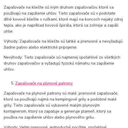
Zapaľovače na kliešte sú iným druhom zapaľovačov, ktoré sa
používajú na zapálenie uhľov. Tieto zapaľovače sú v podstate
dlhé kovové kliešte s ručkami, ktoré majú na koncoch nejaký zdroj
tepla, ako je napríklad kovová špirála, ktorá sa zohreje a zapáli
uhlie.
Výhody: Zapaľovače na kliešte sú ľahké a prenosné a nevyžadujú
žiadne palivo alebo elektrické pripojenie.
Nevýhody: Tieto zapaľovače sú najmenej spoľahlivé zo všetkých
druhov zapaľovačov a vyžadujú fyzickú námahu na zapálenie
uhľov.
Zapaľovače na plynové patrony
Zapaľovače na plynové patrony sú malé, prenosné zapaľovače,
ktoré sa používajú najmä na kempingové grily a podobné malé
grily. Tieto zapaľovače sú vybavené malým plynovým
kontajnerom, ktorý sa zapaľuje a generuje plameň, ktorý sa
používa na zapálenie uhľov alebo plynového grilu.
Výhody: Veľmi prenosné, jednoduché použitie, spoľahlivé