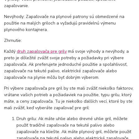
zapaľovanie.
Nevýhody: Zapaľovače na plynové patrony sú obmedzené na
použitie na malých griloch a vyžadujú pravidelnú výmenu
plynového kontajnera.
Zhrnutie:
Každý
druh zapaľovača pre grily
má svoje výhody a nevýhody, a
preto je dôležité zvážiť svoje potreby a požiadavky pri výbere
zapaľovača. Ak preferujete jednoduché použitie a spoľahlivosť,
zapaľovače na tekuté palivo, elektrické zapaľovače alebo
zapaľovače na plynie môžu byť dobrým výberom.
Pri výbere zapaľovača pre gril by ste mali zvážiť niekoľko faktorov,
vrátane vašich potrieb a požiadaviek na použitie, typu grilu, ktorý
máte, a ceny zapaľovača. Tu je niekoľko ďalších vecí, ktoré by ste
mali zvážiť, keď vyberáte zapaľovač pre gril:
Druh grilu: Ak máte uhlie alebo drevné uhlie gril, môžete
použiť tradičné zapaľovače na tekuté palivo alebo
zapaľovače na kliešte. Ak máte plynový gril, môžete použiť
zapaľovače na tekuté palivo alebo elektrické zapaľovače.