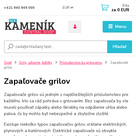
0
ks
EUR
+421 940 949 000
za
0 EUR
Menu
Hľadať
Úvod
Grily, udiarne, kotlíky
Príslušenstvo ku grilovaniu
Zapaľovače
grilov
Zapaľovače grilov
Zapaľovače grilov sú jedným z najdôležitejších príslušenstiev pre
každého, kto sa rád pohráva s grilovaním. Bez zapaľovača by ste
museli používať zápalky alebo škrabky na odpálenie uhlia alebo
paliva, čo by mohlo byť nebezpečné a zbytočne zložité.
Existuje niekoľko typov zapaľovačov grilov, vrátane elektrických,
plynových a batériových. Elektrické zapaľovače sú obvykle