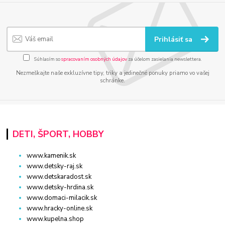
Prihlásiť sa
Súhlasím so
spracovaním osobných údajov
za účelom zasielania newslettera.
Nezmeškajte naše exkluzívne tipy, triky a jedinečné ponuky priamo vo vašej
schránke.
DETI, ŠPORT, HOBBY
www.kamenik.sk
www.detsky-raj.sk
www.detskaradost.sk
www.detsky-hrdina.sk
www.domaci-milacik.sk
www.hracky-online.sk
www.kupelna.shop