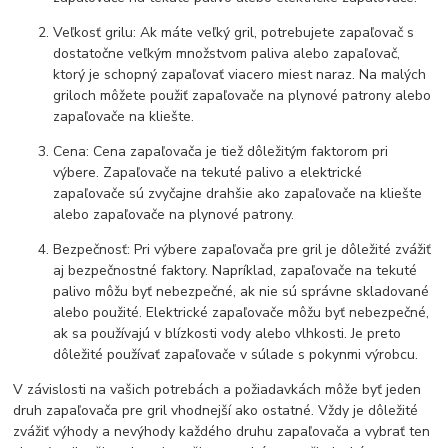
Veľkosť grilu: Ak máte veľký gril, potrebujete zapaľovač s
dostatočne veľkým množstvom paliva alebo zapaľovač,
ktorý je schopný zapaľovať viacero miest naraz. Na malých
griloch môžete použiť zapaľovače na plynové patrony alebo
zapaľovače na kliešte.
Cena: Cena zapaľovača je tiež dôležitým faktorom pri
výbere. Zapaľovače na tekuté palivo a elektrické
zapaľovače sú zvyčajne drahšie ako zapaľovače na kliešte
alebo zapaľovače na plynové patrony.
Bezpečnosť: Pri výbere zapaľovača pre gril je dôležité zvážiť
aj bezpečnostné faktory. Napríklad, zapaľovače na tekuté
palivo môžu byť nebezpečné, ak nie sú správne skladované
alebo použité. Elektrické zapaľovače môžu byť nebezpečné,
ak sa používajú v blízkosti vody alebo vlhkosti. Je preto
dôležité používať zapaľovače v súlade s pokynmi výrobcu.
V závislosti na vašich potrebách a požiadavkách môže byť jeden
druh zapaľovača pre gril vhodnejší ako ostatné. Vždy je dôležité
zvážiť výhody a nevýhody každého druhu zapaľovača a vybrať ten