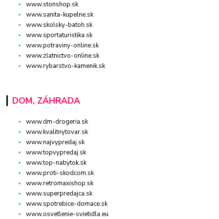
www.stonshop.sk
www.sanita-kupelne.sk
www.skolsky-batoh.sk
www.sportaturistika.sk
www.potraviny-online.sk
www.zlatnictvo-online.sk
www.rybarstvo-kamenik.sk
DOM, ZÁHRADA
www.dm-drogeria.sk
www.kvalitnytovar.sk
www.najvypredaj.sk
www.topvypredaj.sk
www.top-nabytok.sk
www.proti-skodcom.sk
www.retromaxishop.sk
www.superpredajca.sk
www.spotrebice-domace.sk
www.osvetlenie-svietidla.eu