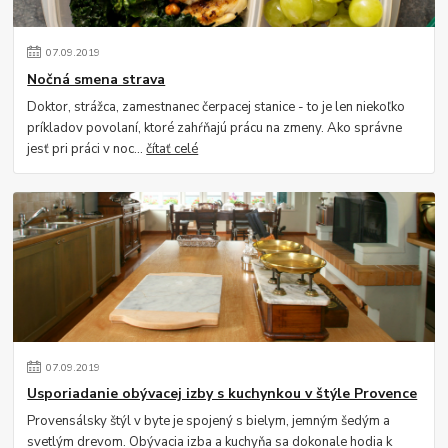
07
.
09
.
2019
Nočná smena strava
Doktor, strážca, zamestnanec čerpacej stanice - to je len niekoľko
príkladov povolaní, ktoré zahŕňajú prácu na zmeny. Ako správne
jesť pri práci v noc...
čítať celé
07
.
09
.
2019
Usporiadanie obývacej izby s kuchynkou v štýle Provence
Provensálsky štýl v byte je spojený s bielym, jemným šedým a
svetlým drevom. Obývacia izba a kuchyňa sa dokonale hodia k