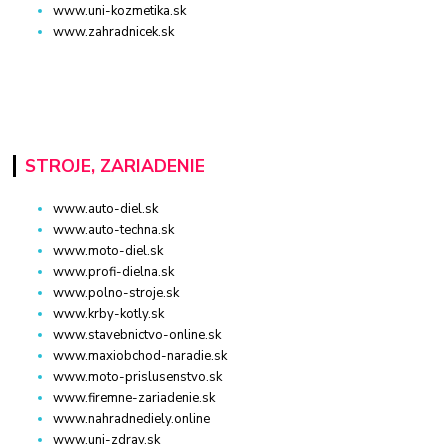
www.uni-kozmetika.sk
www.zahradnicek.sk
STROJE, ZARIADENIE
www.auto-diel.sk
www.auto-techna.sk
www.moto-diel.sk
www.profi-dielna.sk
www.polno-stroje.sk
www.krby-kotly.sk
www.stavebnictvo-online.sk
www.maxiobchod-naradie.sk
www.moto-prislusenstvo.sk
www.firemne-zariadenie.sk
www.nahradnediely.online
www.uni-zdrav.sk