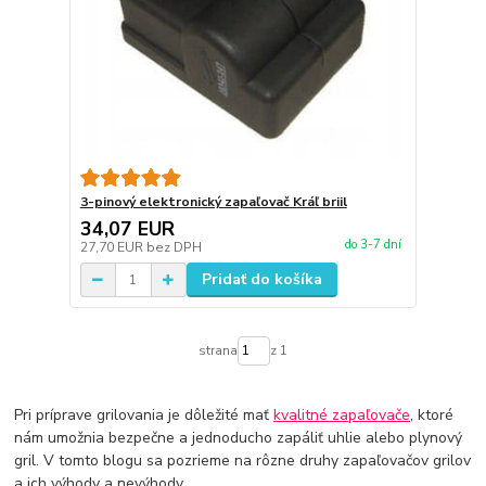
3-pinový elektronický zapaľovač Kráľ briil
34,07 EUR
do 3-7 dní
27,70 EUR
bez DPH
Pridať do košíka
strana
z 1
Pri príprave grilovania je dôležité mať
kvalitné zapaľovače
, ktoré
nám umožnia bezpečne a jednoducho zapáliť uhlie alebo plynový
gril. V tomto blogu sa pozrieme na rôzne druhy zapaľovačov grilov
a ich výhody a nevýhody.