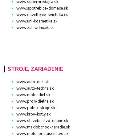
www.superpredajca.sk
www.spotrebice-domace.sk
www.osvetlenie-svietidla.eu
www.uni-kozmetika.sk
www.zahradnicek.sk
STROJE, ZARIADENIE
www.auto-diel.sk
www.auto-techna.sk
www.moto-diel.sk
www.profi-dielna.sk
www.polno-stroje.sk
www.krby-kotly.sk
www.stavebnictvo-online.sk
www.maxiobchod-naradie.sk
www.moto-prislusenstvo.sk