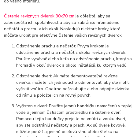
do vášho interiéru.
Čistenie revíznych dvierok 30x70 cm
je dôležité, aby sa
zabezpečila ich spoľahlivosť a aby sa zabránilo hromadeniu
nečistôt a prachu v ich okolí. Nasledujú niektoré kroky, ktoré
môžete urobiť pre efektívne čistenie vašich revíznych dvierok:
Odstránenie prachu a nečistôt: Prvým krokom je
odstránenie prachu a nečistôt z okolia revíznych dvierok.
Použite vysávač alebo kefa na odstránenie prachu, ktorý sa
hromadí v okolí dvierok a okolo inštalácií, ku ktorým vedú.
Odstránenie dverí: Ak máte demontovateľné revízne
dvierka, môžete ich jednoducho odmontovať, aby ste mohli
vyčistiť vnútro. Opatrne odšroubujte alebo odpojte dvierka
od rámu a položte ich na rovný povrch.
Vyčistenie dverí: Použite jemnú handričku namočenú v teplej
vode a jemnom čistiacom prostriedku na čistenie dverí.
Pomocou tejto handričky prejdite po vnútri a vonku dverí,
aby ste odstránili nečistoty a prach. Ak sú dvere kovové,
môžete použiť aj jemnú oceľovú vlnu alebo štetku na