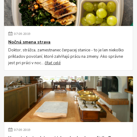
07
.
09
.
2019
Nočná smena strava
Doktor, strážca, zamestnanec čerpacej stanice - to je len niekoľko
príkladov povolaní, ktoré zahŕňajú prácu na zmeny. Ako správne
jesť pri práci v noc...
čítať celé
07
.
09
.
2019