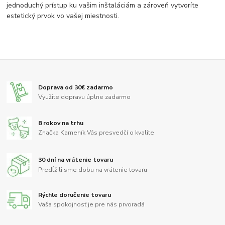
jednoduchý prístup ku vašim inštaláciám a zároveň vytvoríte
estetický prvok vo vašej miestnosti.
Doprava od 30€ zadarmo
Využite dopravu úplne zadarmo
8 rokov na trhu
Značka Kameník Vás presvedčí o kvalite
30 dní na vrátenie tovaru
Predĺžili sme dobu na vrátenie tovaru
Rýchle doručenie tovaru
Vaša spokojnosť je pre nás prvoradá