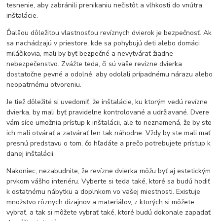
tesnenie, aby zabránili prenikaniu nečistôt a vlhkosti do vnútra
inštalácie.
Ďalšou dôležitou vlastnosťou revíznych dvierok je bezpečnosť. Ak
sa nachádzajú v priestore, kde sa pohybujú deti alebo domáci
miláčikovia, mali by byť bezpečné a nevytvárať žiadne
nebezpečenstvo. Zvážte teda, či sú vaše revízne dvierka
dostatočne pevné a odolné, aby odolali prípadnému nárazu alebo
neopatrnému otvoreniu.
Je tiež dôležité si uvedomiť, že inštalácie, ku ktorým vedú revízne
dvierka, by mali byť pravidelne kontrolované a udržiavané. Dvere
vám síce umožnia prístup k inštalácii, ale to neznamená, že by ste
ich mali otvárať a zatvárať len tak náhodne. Vždy by ste mali mať
presnú predstavu o tom, čo hľadáte a prečo potrebujete prístup k
danej inštalácii.
Nakoniec, nezabudnite, že revízne dvierka môžu byť aj estetickým
prvkom vášho interiéru. Vyberte si teda také, ktoré sa budú hodiť
k ostatnému nábytku a doplnkom vo vašej miestnosti. Existuje
množstvo rôznych dizajnov a materiálov, z ktorých si môžete
vybrať, a tak si môžete vybrať také, ktoré budú dokonale zapadať