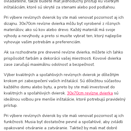
ovládateľné, takže budete mať jednoduchý prístup ku všetkým
inštaláciám, ktoré sú skryté za stenami alebo pod podlahou.
Pri výbere revíznych dvierok by ste mali venovať pozornosť aj ich
dizajnu. 30x70cm revízne dvierka môžu byť vyrobené z rôznych
materiálov, ako sú kov alebo drevo. Každý materiál má svoje
výhody a nevýhody, a preto si musíte vybrať ten, ktorý najlepšie
vyhovuje vašim potrebám a preferenciám.
Ak sa rozhodnete pre drevené revízne dvierka, môžete ich ľahko
prispôsobiť farbám a dekorácii vašej miestnosti. Kovové dvierka
zase zaručujú maximálnu odolnosť a bezpečnosť.
Výber kvalitných a spoľahlivých revíznych dvierok je dôležitým
krokom pri zabezpečení vašich inštalácií. Sú dôležitou súčasťou
každého domu alebo bytu, a preto by ste mali investovať do
kvalitných a spoľahlivých dvierok.
30x70cm revízne dvierka
sú
ideálnou voľbou pre menšie inštalácie, ktoré potrebujú pravidelný
prístup.
Pri výbere revíznych dvierok by ste mali venovať pozornosť aj ich
funkčnosti. Musia byť dostatočne pevné a spoľahlivé, aby zvládli
opakované otváranie a zatváranie. Taktiež by mali mať dobré