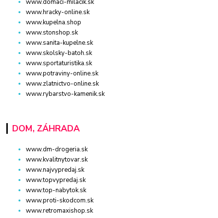
www.domaci-milacik.sk
www.hracky-online.sk
www.kupelna.shop
www.stonshop.sk
www.sanita-kupelne.sk
www.skolsky-batoh.sk
www.sportaturistika.sk
www.potraviny-online.sk
www.zlatnictvo-online.sk
www.rybarstvo-kamenik.sk
DOM, ZÁHRADA
www.dm-drogeria.sk
www.kvalitnytovar.sk
www.najvypredaj.sk
www.topvypredaj.sk
www.top-nabytok.sk
www.proti-skodcom.sk
www.retromaxishop.sk