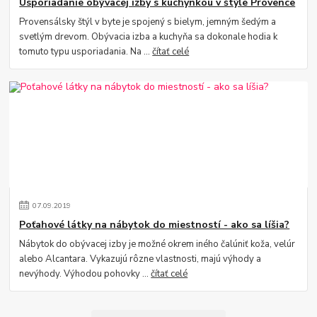
Usporiadanie obývacej izby s kuchynkou v štýle Provence
Provensálsky štýl v byte je spojený s bielym, jemným šedým a
svetlým drevom. Obývacia izba a kuchyňa sa dokonale hodia k
tomuto typu usporiadania. Na ...
čítať celé
07
.
09
.
2019
Poťahové látky na nábytok do miestností - ako sa líšia?
Nábytok do obývacej izby je možné okrem iného čalúniť koža, velúr
alebo Alcantara. Vykazujú rôzne vlastnosti, majú výhody a
nevýhody. Výhodou pohovky ...
čítať celé