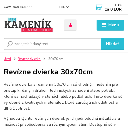
0
ks
EUR
+421 940 949 000
za
0 EUR
Menu
Hľadať
Úvod
Revízne dvierka
30x70 cm
Revízne dvierka 30x70cm
Revízne dvierka s rozmermi 30x70 cm sú vhodným riešením pre
prístup k rôznym druhom technických zariadení alebo potrubí,
ktoré sa nachádzajú v stenách alebo podlahách. Tieto dvierka sú
vyrobené z kvalitných materiálov, ktoré zaručujú ich odolnosť a
dlhú životnosť.
Výhodou týchto revíznych dvierok je ich jednoduchá inštalácia a
možnosť prispôsobenia sa rôznym typom stien. Dostupné sú v