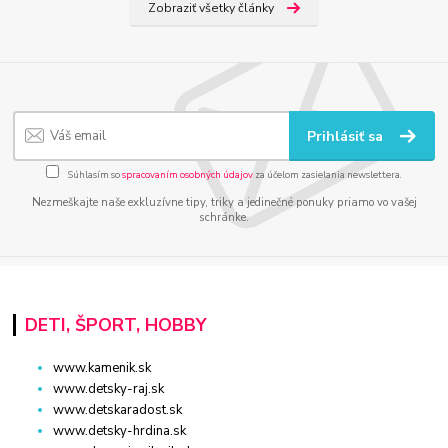
Zobraziť všetky články
Prihlásiť sa
Súhlasím so
spracovaním osobných údajov
za účelom zasielania newslettera.
Nezmeškajte naše exkluzívne tipy, triky a jedinečné ponuky priamo vo vašej
schránke.
DETI, ŠPORT, HOBBY
www.kamenik.sk
www.detsky-raj.sk
www.detskaradost.sk
www.detsky-hrdina.sk