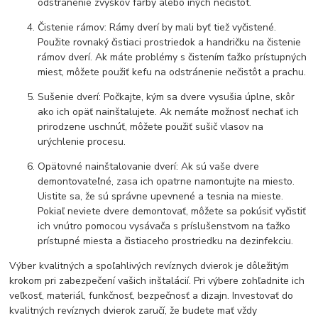
odstránenie zvyškov farby alebo iných nečistôt.
Čistenie rámov: Rámy dverí by mali byť tiež vyčistené.
Použite rovnaký čistiaci prostriedok a handričku na čistenie
rámov dverí. Ak máte problémy s čistením ťažko prístupných
miest, môžete použiť kefu na odstránenie nečistôt a prachu.
Sušenie dverí: Počkajte, kým sa dvere vysušia úplne, skôr
ako ich opäť nainštalujete. Ak nemáte možnosť nechať ich
prirodzene uschnúť, môžete použiť sušič vlasov na
urýchlenie procesu.
Opätovné nainštalovanie dverí: Ak sú vaše dvere
demontovateľné, zasa ich opatrne namontujte na miesto.
Uistite sa, že sú správne upevnené a tesnia na mieste.
Pokiaľ neviete dvere demontovať, môžete sa pokúsiť vyčistiť
ich vnútro pomocou vysávača s príslušenstvom na ťažko
prístupné miesta a čistiaceho prostriedku na dezinfekciu.
Výber kvalitných a spoľahlivých revíznych dvierok je dôležitým
krokom pri zabezpečení vašich inštalácií. Pri výbere zohľadnite ich
veľkosť, materiál, funkčnosť, bezpečnosť a dizajn. Investovať do
kvalitných revíznych dvierok zaručí, že budete mať vždy