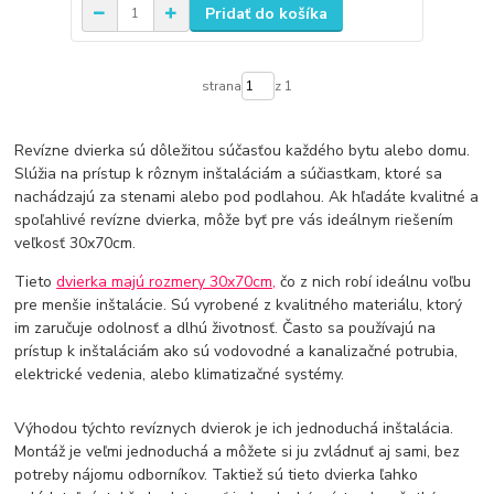
Pridať do košíka
strana
z 1
Revízne dvierka sú dôležitou súčasťou každého bytu alebo domu.
Slúžia na prístup k rôznym inštaláciám a súčiastkam, ktoré sa
nachádzajú za stenami alebo pod podlahou. Ak hľadáte kvalitné a
spoľahlivé revízne dvierka, môže byť pre vás ideálnym riešením
veľkosť 30x70cm.
Tieto
dvierka majú rozmery 30x70cm,
čo z nich robí ideálnu voľbu
pre menšie inštalácie. Sú vyrobené z kvalitného materiálu, ktorý
im zaručuje odolnosť a dlhú životnosť. Často sa používajú na
prístup k inštaláciám ako sú vodovodné a kanalizačné potrubia,
elektrické vedenia, alebo klimatizačné systémy.
Výhodou týchto revíznych dvierok je ich jednoduchá inštalácia.
Montáž je veľmi jednoduchá a môžete si ju zvládnuť aj sami, bez
potreby nájomu odborníkov. Taktiež sú tieto dvierka ľahko