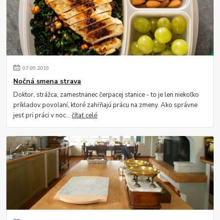
07
.
09
.
2019
Nočná smena strava
Doktor, strážca, zamestnanec čerpacej stanice - to je len niekoľko
príkladov povolaní, ktoré zahŕňajú prácu na zmeny. Ako správne
jesť pri práci v noc...
čítať celé