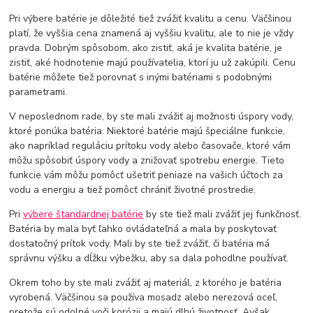
Pri výbere batérie je dôležité tiež zvážiť kvalitu a cenu. Väčšinou
platí, že vyššia cena znamená aj vyššiu kvalitu, ale to nie je vždy
pravda. Dobrým spôsobom, ako zistiť, aká je kvalita batérie, je
zistiť, aké hodnotenie majú používatelia, ktorí ju už zakúpili. Cenu
batérie môžete tiež porovnať s inými batériami s podobnými
parametrami.
V neposlednom rade, by ste mali zvážiť aj možnosti úspory vody,
ktoré ponúka batéria. Niektoré batérie majú špeciálne funkcie,
ako napríklad reguláciu prítoku vody alebo časovače, ktoré vám
môžu spôsobiť úspory vody a znižovať spotrebu energie. Tieto
funkcie vám môžu pomôcť ušetriť peniaze na vašich účtoch za
vodu a energiu a tiež pomôcť chrániť životné prostredie.
Pri
výbere štandardnej batérie
by ste tiež mali zvážiť jej funkčnosť.
Batéria by mala byť ľahko ovládateľná a mala by poskytovať
dostatočný prítok vody. Mali by ste tiež zvážiť, či batéria má
správnu výšku a dĺžku výbežku, aby sa dala pohodlne používať.
Okrem toho by ste mali zvážiť aj materiál, z ktorého je batéria
vyrobená. Väčšinou sa používa mosadz alebo nerezová oceľ,
pretože sú odolné voči korózii a majú dlhú životnosť. Avšak