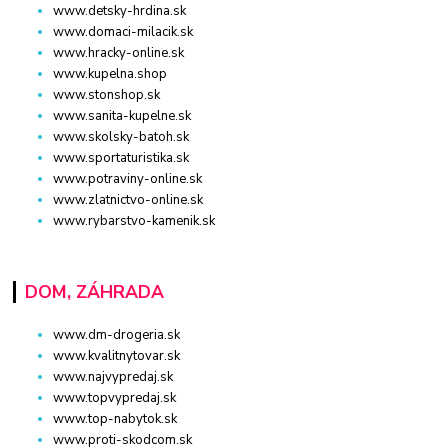
www.detsky-hrdina.sk
www.domaci-milacik.sk
www.hracky-online.sk
www.kupelna.shop
www.stonshop.sk
www.sanita-kupelne.sk
www.skolsky-batoh.sk
www.sportaturistika.sk
www.potraviny-online.sk
www.zlatnictvo-online.sk
www.rybarstvo-kamenik.sk
DOM, ZÁHRADA
www.dm-drogeria.sk
www.kvalitnytovar.sk
www.najvypredaj.sk
www.topvypredaj.sk
www.top-nabytok.sk
www.proti-skodcom.sk