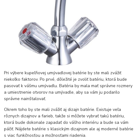
Pri výbere kupeľňovej umývadlovej batérie by ste mali zvážiť
niekoľko faktorov. Po prvé, dôležité je zvoliť batériu, ktorá bude
pasovať k vášmu umývadlu. Batéria by mala mať správne rozmery
a umiestnenie otvorov na umývadle, aby sa vám ju podarilo
správne nainštalovať.
Okrem toho by ste mali zvážiť aj dizajn batérie. Existuje veľa
rôznych dizajnov a farieb, takže si môžete vybrať takú batériu,
ktorá bude dokonale zapadať do vášho interiéru a bude sa vám
páčiť. Nájdete batérie s klasickým dizajnom ale aj moderné batérie
s viac funkčnosťou a možnosťami riadenia.