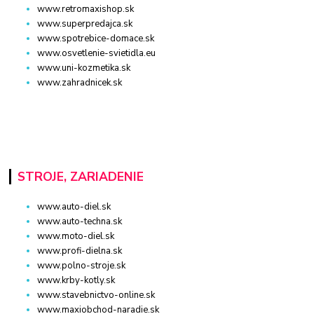
www.retromaxishop.sk
www.superpredajca.sk
www.spotrebice-domace.sk
www.osvetlenie-svietidla.eu
www.uni-kozmetika.sk
www.zahradnicek.sk
STROJE, ZARIADENIE
www.auto-diel.sk
www.auto-techna.sk
www.moto-diel.sk
www.profi-dielna.sk
www.polno-stroje.sk
www.krby-kotly.sk
www.stavebnictvo-online.sk
www.maxiobchod-naradie.sk