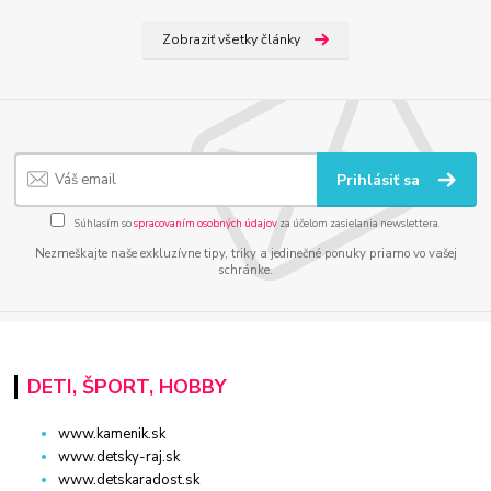
Zobraziť všetky články
Prihlásiť sa
Súhlasím so
spracovaním osobných údajov
za účelom zasielania newslettera.
Nezmeškajte naše exkluzívne tipy, triky a jedinečné ponuky priamo vo vašej
schránke.
DETI, ŠPORT, HOBBY
www.kamenik.sk
www.detsky-raj.sk
www.detskaradost.sk