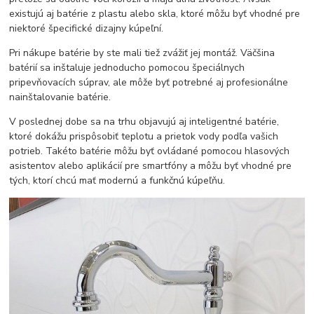
existujú aj batérie z plastu alebo skla, ktoré môžu byť vhodné pre
niektoré špecifické dizajny kúpeľní.
Pri nákupe batérie by ste mali tiež zvážiť jej montáž. Väčšina
batérií sa inštaluje jednoducho pomocou špeciálnych
pripevňovacích súprav, ale môže byť potrebné aj profesionálne
nainštalovanie batérie.
V poslednej dobe sa na trhu objavujú aj inteligentné batérie,
ktoré dokážu prispôsobiť teplotu a prietok vody podľa vašich
potrieb. Takéto batérie môžu byť ovládané pomocou hlasových
asistentov alebo aplikácií pre smartfóny a môžu byť vhodné pre
tých, ktorí chcú mať modernú a funkčnú kúpeľňu.