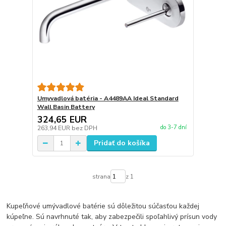
Umyvadlová batéria - A4489AA Ideal Standard
Wall Basin Battery
324,65 EUR
do 3-7 dní
263,94 EUR
bez DPH
Pridať do košíka
strana
z 1
Kupeľňové umývadlové batérie sú dôležitou súčasťou každej
kúpeľne. Sú navrhnuté tak, aby zabezpečili spoľahlivý prísun vody