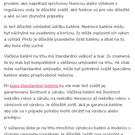
prvokmi, ako napríklad sprchovou hlavicou alebo výtokom s
reguláciou vody. Je dôležité zvážiť, aké funkcie sú pre vás dôležité
a aké sú len zbytočné príplatky.
Je tiež dôležité zohľadniť údržbu batérie. Niektoré batérie môžu
byť náchylné na usadeniny a koróziu, čo môže ovplyvniť ich výkon
a vzhľad. Preto je dôležité pravidelne čistiť batériu a dbať na to,
aby bola vždy suchá.
Väčšina batérií na trhu má štandardnú veľkosť a tvar, čo znamená,
že by mali byť kompatibilné s väčšinou umývadiel na trhu. Ak však
máte neštandardné umývadlo, môže byť potrebné zvážiť špeciálne
batérie alebo prispôsobené riešenia.
Pri
kúpe štandardnej batérie
by ste mali tiež zvážiť jej
garantovanú životnosť a záruku. Väčšina batérií má životnosť
niekoľko rokov a záruku na niekoľko mesiacov až niekoľko rokov, v
závislosti od výrobcu. Je dôležité zistiť, aká je garancia batérie,
aby ste sa v prípade potreby mohli obrátiť na výrobcu alebo
predajcu.
V súčasnej dobe je na trhu množstvo výrobcov batérií a modelov s
rôznymi cenovými rozpätiami. Je dôležité zvážiť svoj rozpočet a