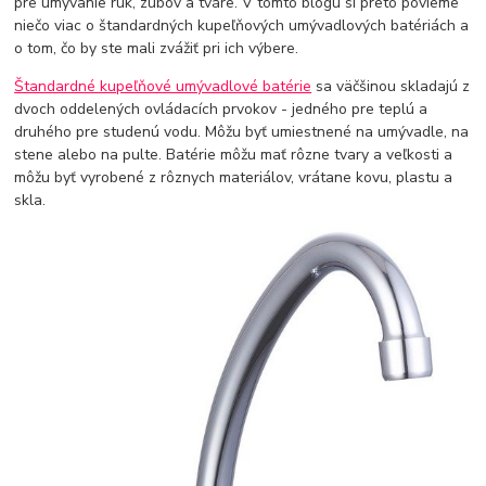
pre umývanie rúk, zubov a tváre. V tomto blogu si preto povieme
niečo viac o štandardných kupeľňových umývadlových batériách a
o tom, čo by ste mali zvážiť pri ich výbere.
Štandardné kupeľňové umývadlové batérie
sa väčšinou skladajú z
dvoch oddelených ovládacích prvokov - jedného pre teplú a
druhého pre studenú vodu. Môžu byť umiestnené na umývadle, na
stene alebo na pulte. Batérie môžu mať rôzne tvary a veľkosti a
môžu byť vyrobené z rôznych materiálov, vrátane kovu, plastu a
skla.