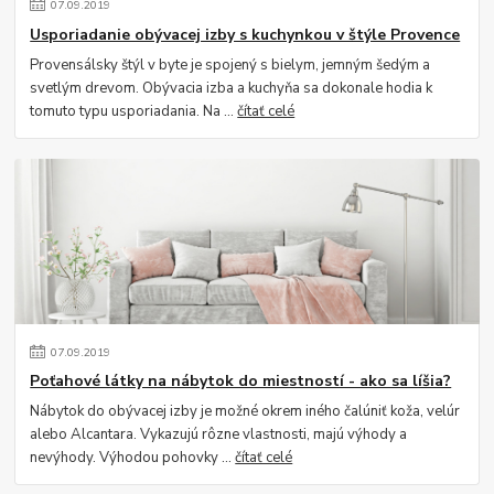
07
.
09
.
2019
Usporiadanie obývacej izby s kuchynkou v štýle Provence
Provensálsky štýl v byte je spojený s bielym, jemným šedým a
svetlým drevom. Obývacia izba a kuchyňa sa dokonale hodia k
tomuto typu usporiadania. Na ...
čítať celé
07
.
09
.
2019
Poťahové látky na nábytok do miestností - ako sa líšia?
Nábytok do obývacej izby je možné okrem iného čalúniť koža, velúr
alebo Alcantara. Vykazujú rôzne vlastnosti, majú výhody a
nevýhody. Výhodou pohovky ...
čítať celé