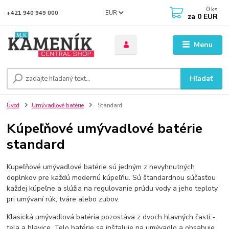
0
ks
EUR
+421 940 949 000
za
0 EUR
Menu
Hľadať
Úvod
Umývadlové batérie
Standard
Kúpeľňové umývadlové batérie
standard
Kupeľňové umývadlové batérie sú jedným z nevyhnutných
doplnkov pre každú modernú kúpeľňu. Sú štandardnou súčasťou
každej kúpeľne a slúžia na regulovanie prúdu vody a jeho teploty
pri umývaní rúk, tváre alebo zubov.
Klasická umývadlová batéria pozostáva z dvoch hlavných častí -
tela a hlavice. Telo batérie sa inštaluje na umývadlo a obsahuje