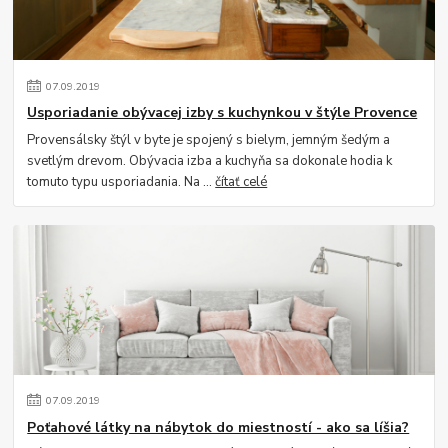
07
.
09
.
2019
Usporiadanie obývacej izby s kuchynkou v štýle Provence
Provensálsky štýl v byte je spojený s bielym, jemným šedým a
svetlým drevom. Obývacia izba a kuchyňa sa dokonale hodia k
tomuto typu usporiadania. Na ...
čítať celé
07
.
09
.
2019
Poťahové látky na nábytok do miestností - ako sa líšia?