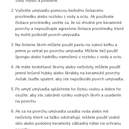
zuby, mydlo a podobne.
Vyčistite umývadlo pomocou bežného čistiaceho
prostriedku alebo roztoku z vody a octu. Ak používate
čistiace prostriedky, uistite sa, že sú vhodné pre keramické
povrchy a nepoužívajte agresívne čistiace prostriedky, ktoré
by mohli poškodiť povrch umývadla.
Na čistenie škvŕn môžete použiť pastu na zubnú kefku a
jemne ju vetrať po povrchu umývadla. Môžete tiež použiť
špongiu alebo hadričku namočenú v roztoku z vody a octu.
Ak máte tvrdohlavé škvrny alebo nečistoty, môžete použiť
jemné brúsné hubky alebo škrabky na keramické povrchy.
Avšak, buďte opatrní, aby ste nepoškodili povrch umývadla.
Po umytí umývadla opláchnite ho čistou vodou a dobre ho
osušte, aby ste zabránili vzniku vodných škvŕn a usadenín
na povrchu.
Ak sa na povrchu umývadla usadila voda alebo iné
nečistoty, ktoré sa ťažko odstraňujú, môžete použiť vodné
sklo alebo podobný keramický základný náter na ochranu