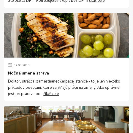
Ste platca DPH. Potrebujete nakúpiť bez DPH?
čítať celé
07
.
09
.
2019
Nočná smena strava
Doktor, strážca, zamestnanec čerpacej stanice - to je len niekoľko
príkladov povolaní, ktoré zahŕňajú prácu na zmeny. Ako správne
jesť pri práci v noc...
čítať celé