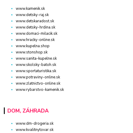
www.kamenik.sk
www.detsky-raj.sk
www.detskaradost.sk
www.detsky-hrdina.sk
www.domaci-milacik.sk
www.hracky-online.sk
www.kupelna.shop
www.stonshop.sk
www.sanita-kupelne.sk
www.skolsky-batoh.sk
www.sportaturistika.sk
www.potraviny-online.sk
www.zlatnictvo-online.sk
www.rybarstvo-kamenik.sk
DOM, ZÁHRADA
www.dm-drogeria.sk
www.kvalitnytovar.sk