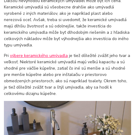
Ďalšou nevýhodou keramických umývadiel môže byť ich cena.
Keramické umývadlá sú všeobecne drahšie ako umývadlá
vyrobené z iných materiálov, ako je napríklad plast alebo
nerezová oceľ. Avšak, treba si uvedomiť, že keramické umývadlá
majú dlhšiu životnosť a sú odolnejšie, takže investícia do
keramického umývadla môže byť dlhodobým riešením a z hľadiska
celkových nákladov môže byť výhodnejšia ako investícia do iného
typu umývadla.
Pri
výbere keramického umývadla
je tiež dôležité zvážiť jeho tvar a
veľkosť. Niektoré keramické umývadlá majú veľkú kapacitu a sú
vhodné pre väčšie kúpeľne, zatiaľ čo iné sú menšie a sú vhodné
pre menšie kúpeľne alebo pre inštalačiu v priestorovo
obmedzených priestoroch, ako sú napríklad toalety. Okrem toho,
je tiež dôležité zvážiť tvar a štýl umývadla, aby sa hodil k
celkovému dizajnu kúpeľne.