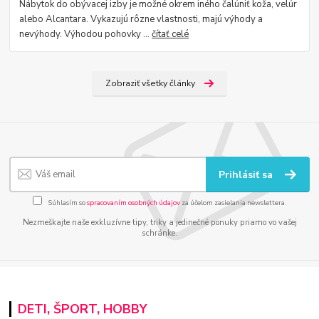
Nábytok do obývacej izby je možné okrem iného čalúniť koža, velúr
alebo Alcantara. Vykazujú rôzne vlastnosti, majú výhody a
nevýhody. Výhodou pohovky ...
čítať celé
Zobraziť všetky články
Prihlásiť sa
Súhlasím so
spracovaním osobných údajov
za účelom zasielania newslettera.
Nezmeškajte naše exkluzívne tipy, triky a jedinečné ponuky priamo vo vašej
schránke.
DETI, ŠPORT, HOBBY