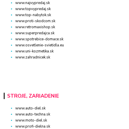
www.najvypredaj.sk
www.topvypredaj.sk
www.top-nabytok.sk
www.proti-skodcom.sk
www.retromaxishop.sk
www.superpredajca.sk
www.spotrebice-domace.sk
www.osvetlenie-svietidla.eu
www.uni-kozmetika.sk
www.zahradnicek.sk
STROJE, ZARIADENIE
www.auto-diel.sk
www.auto-techna.sk
www.moto-diel.sk
www.profi-dielna.sk