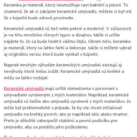
Keramika je materiál, ktorý neumožňuje rast baktérií a plesní. To
znamená, že ak si zakúpite keramické umývadlo, môžete si byť istí,
že v kúpeľni bude zdravé prostredie.
Keramické umývadlá sú tiež veľmi pekné a moderné. V súčasnosti
je na trhu množstvo rôznych typov a dizajnov, takže si určite
nájdete to, čo sa bude hodiť k vášmu štýlu. Okrem toho, keramika
je materiál, ktorý sa ľahko farbí a dekoruje, takže si môžete vybrať
aj originálnu verziu, ktorá bude vynikať v kúpeľni.
Napriek mnohým výhodám keramických umývadiel existujú aj
nevýhody, ktoré treba zvážiť. Keramické umývadlá sú krehké a
môžu sa ľahko rozbíjať.
Keramické umývadlá
majú určité obmedzenia v porovnaní s
umývadlami vyrobenými z iných materiálov. Napríklad, keramické
umývadlá sú ťažšie ako umývadlá vyrobené z iných materiálov, čo
môže byť problematické v prípade, že by ste chceli inštalovať
umývadlo na krehký povrch, ako je napríklad sklo alebo mramor.
Preto je dôležité zabezpečiť stabilnú a pevnú podložku pre
umývadlo, aby sa predišlo jeho poškodeniu.