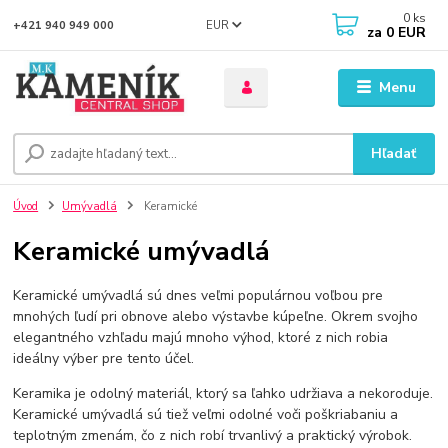
0
ks
EUR
+421 940 949 000
za
0 EUR
Menu
Hľadať
Úvod
Umývadlá
Keramické
Keramické umývadlá
Keramické umývadlá sú dnes veľmi populárnou voľbou pre
mnohých ľudí pri obnove alebo výstavbe kúpeľne. Okrem svojho
elegantného vzhľadu majú mnoho výhod, ktoré z nich robia
ideálny výber pre tento účel.
Keramika je odolný materiál, ktorý sa ľahko udržiava a nekoroduje.
Keramické umývadlá sú tiež veľmi odolné voči poškriabaniu a
teplotným zmenám, čo z nich robí trvanlivý a praktický výrobok.