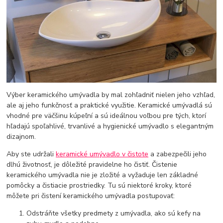
Výber keramického umývadla by mal zohľadniť nielen jeho vzhľad,
ale aj jeho funkčnosť a praktické využitie. Keramické umývadlá sú
vhodné pre väčšinu kúpeľní a sú ideálnou voľbou pre tých, ktorí
hľadajú spoľahlivé, trvanlivé a hygienické umývadlo s elegantným
dizajnom.
Aby ste udržali
keramické umývadlo v čistote
a zabezpečili jeho
dlhú životnosť, je dôležité pravidelne ho čistiť. Čistenie
keramického umývadla nie je zložité a vyžaduje len základné
pomôcky a čistiacie prostriedky. Tu sú niektoré kroky, ktoré
môžete pri čistení keramického umývadla postupovať:
Odstráňte všetky predmety z umývadla, ako sú kefy na