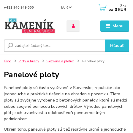
0
ks
EUR
+421 940 949 000
za
0 EUR
Menu
Hľadať
Úvod
Ploty a brány
Sieťovina a pletivo
Panelové ploty
Panelové ploty
Panelové ploty sú často využívané v Slovenskej republike ako
jednoduché a praktické riešenie na ohradenie pozemku. Tieto
ploty sú zvyčajne vyrobené z betónových panelov, ktoré sú medzi
sebou spojené pomocou kovových drôtov. Výhodou panelových
plôt je ich trvanlivosť a odolnosť voči poveternostným
podmienkam.
Okrem toho, panelové ploty sú tiež relatívne lacné a jednoduché