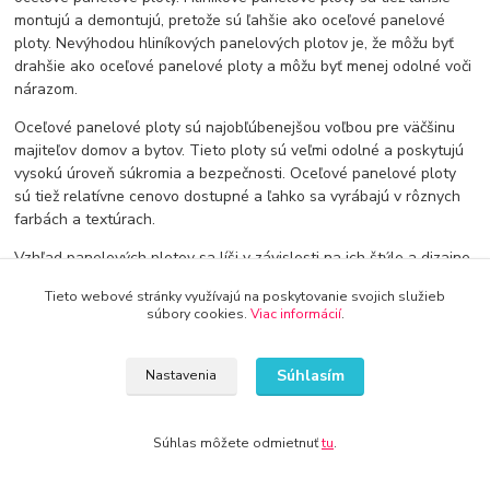
montujú a demontujú, pretože sú ľahšie ako oceľové panelové
ploty. Nevýhodou hliníkových panelových plotov je, že môžu byť
drahšie ako oceľové panelové ploty a môžu byť menej odolné voči
nárazom.
Oceľové panelové ploty sú najobľúbenejšou voľbou pre väčšinu
majiteľov domov a bytov. Tieto ploty sú veľmi odolné a poskytujú
vysokú úroveň súkromia a bezpečnosti. Oceľové panelové ploty
sú tiež relatívne cenovo dostupné a ľahko sa vyrábajú v rôznych
farbách a textúrach.
Vzhľad panelových plotov sa líši v závislosti na ich štýle a dizajne.
Panelové ploty sa môžu dodávať v rôznych farbách a textúrach,
Tieto webové stránky využívajú na poskytovanie svojich služieb
čo znamená, že si môžete vybrať také ploty, ktoré sa prispôsobia
súbory cookies.
Viac informácií
.
vašim potrebám a predstavám. Môžete si vybrať panelové ploty s
rôznymi druhmi vrúbkov, rýh, perforácií alebo tvarov. Panelové
ploty sa tiež môžu kombinovať s ďalšími materiálmi, ako napríklad
Súhlasím
Nastavenia
s drevenými alebo betónovými stĺpmi, aby sa dosiahol unikátny
vzhľad.
Súhlas môžete odmietnuť
tu
.