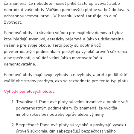
čo znamená, že nebudete musieť príliš často opravovať alebo
nahrádzať vaše ploty. Väčšina panelových plotov sa tiež dodáva s
ochrannou vrstvou proti UV žiareniu, ktorá zaručuje ich dlhú
životnosť.
Panelové ploty sú skvelou voľbou pre majiteľov domov a bytov,
ktorí hľadajú trvanlivé, esteticky príjemné a ľahko udržiavateľné
riešenie pre svoje okolie. Tieto ploty sú odolné voči
poveternostným podmienkam, poskytujú vysokú úroveň súkromia
a bezpečnosti, a sú tiež veľmi ľahko montovateľné a
demontovateľné.
Panelové ploty majú svoje výhody a nevýhody, a preto je dôležité
zvážiť obe strany predtým, ako sa rozhodnete pre tento typ plotu.
Výhody panelových plotov:
Trvanlivosť: Panelové ploty sú veľmi trvanlivé a odolné voči
poveternostným podmienkam, čo znamená, že vydržia
mnoho rokov bez potreby opráv alebo výmeny.
Bezpečnosť: Panelové ploty sú vysoké a poskytujú vysokú
úroveň súkromia, čím zabezpečujú bezpečnosť vášho