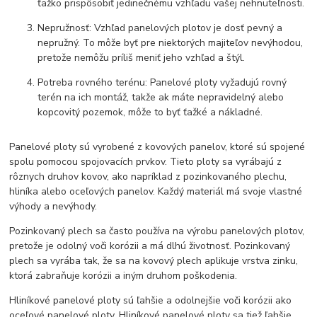
ťažko prispôsobiť jedinečnému vzhľadu vašej nehnuteľnosti.
Nepružnosť: Vzhľad panelových plotov je dosť pevný a
nepružný. To môže byť pre niektorých majiteľov nevýhodou,
pretože nemôžu príliš meniť jeho vzhľad a štýl.
Potreba rovného terénu: Panelové ploty vyžadujú rovný
terén na ich montáž, takže ak máte nepravidelný alebo
kopcovitý pozemok, môže to byť ťažké a nákladné.
Panelové ploty sú vyrobené z kovových panelov, ktoré sú spojené
spolu pomocou spojovacích prvkov. Tieto ploty sa vyrábajú z
rôznych druhov kovov, ako napríklad z pozinkovaného plechu,
hliníka alebo oceľových panelov. Každý materiál má svoje vlastné
výhody a nevýhody.
Pozinkovaný plech sa často používa na výrobu panelových plotov,
pretože je odolný voči korózii a má dlhú životnosť. Pozinkovaný
plech sa vyrába tak, že sa na kovový plech aplikuje vrstva zinku,
ktorá zabraňuje korózii a iným druhom poškodenia.
Hliníkové panelové ploty sú ľahšie a odolnejšie voči korózii ako
oceľové panelové ploty. Hliníkové panelové ploty sa tiež ľahšie