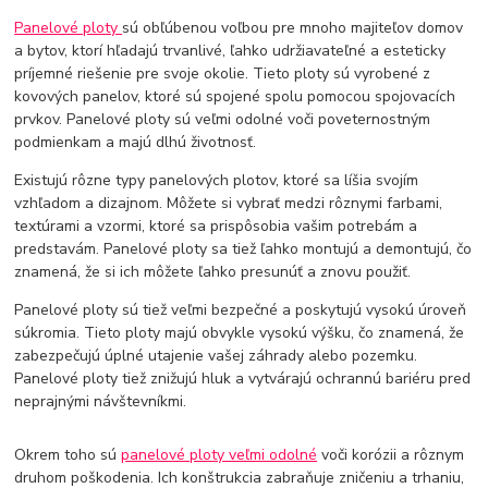
Panelové ploty
sú obľúbenou voľbou pre mnoho majiteľov domov
a bytov, ktorí hľadajú trvanlivé, ľahko udržiavateľné a esteticky
príjemné riešenie pre svoje okolie. Tieto ploty sú vyrobené z
kovových panelov, ktoré sú spojené spolu pomocou spojovacích
prvkov. Panelové ploty sú veľmi odolné voči poveternostným
podmienkam a majú dlhú životnosť.
Existujú rôzne typy panelových plotov, ktoré sa líšia svojím
vzhľadom a dizajnom. Môžete si vybrať medzi rôznymi farbami,
textúrami a vzormi, ktoré sa prispôsobia vašim potrebám a
predstavám. Panelové ploty sa tiež ľahko montujú a demontujú, čo
znamená, že si ich môžete ľahko presunúť a znovu použiť.
Panelové ploty sú tiež veľmi bezpečné a poskytujú vysokú úroveň
súkromia. Tieto ploty majú obvykle vysokú výšku, čo znamená, že
zabezpečujú úplné utajenie vašej záhrady alebo pozemku.
Panelové ploty tiež znižujú hluk a vytvárajú ochrannú bariéru pred
neprajnými návštevníkmi.
Okrem toho sú
panelové ploty veľmi odolné
voči korózii a rôznym
druhom poškodenia. Ich konštrukcia zabraňuje zničeniu a trhaniu,