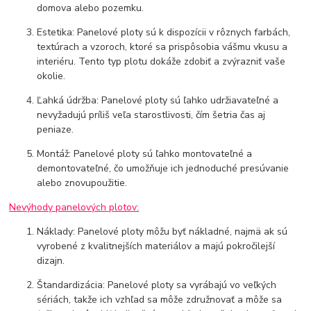
domova alebo pozemku.
Estetika: Panelové ploty sú k dispozícii v rôznych farbách,
textúrach a vzoroch, ktoré sa prispôsobia vášmu vkusu a
interiéru. Tento typ plotu dokáže zdobiť a zvýrazniť vaše
okolie.
Ľahká údržba: Panelové ploty sú ľahko udržiavateľné a
nevyžadujú príliš veľa starostlivosti, čím šetria čas aj
peniaze.
Montáž: Panelové ploty sú ľahko montovateľné a
demontovateľné, čo umožňuje ich jednoduché presúvanie
alebo znovupoužitie.
Nevýhody panelových plotov:
Náklady: Panelové ploty môžu byť nákladné, najmä ak sú
vyrobené z kvalitnejších materiálov a majú pokročilejší
dizajn.
Štandardizácia: Panelové ploty sa vyrábajú vo veľkých
sériách, takže ich vzhľad sa môže združnovať a môže sa