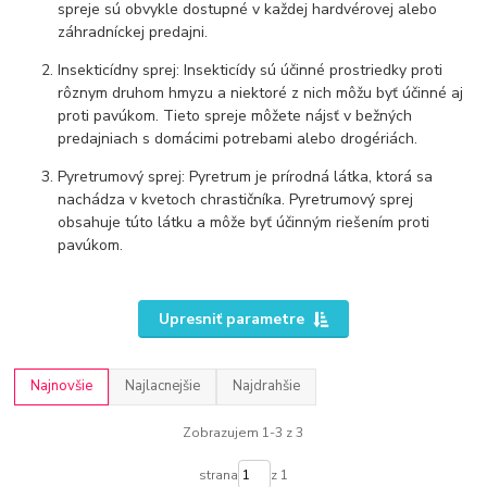
spreje sú obvykle dostupné v každej hardvérovej alebo
záhradníckej predajni.
Insekticídny sprej: Insekticídy sú účinné prostriedky proti
rôznym druhom hmyzu a niektoré z nich môžu byť účinné aj
proti pavúkom. Tieto spreje môžete nájsť v bežných
predajniach s domácimi potrebami alebo drogériách.
Pyretrumový sprej: Pyretrum je prírodná látka, ktorá sa
nachádza v kvetoch chrastičníka. Pyretrumový sprej
obsahuje túto látku a môže byť účinným riešením proti
pavúkom.
Upresniť parametre
Najnovšie
Najlacnejšie
Najdrahšie
Zobrazujem 1-3 z 3
strana
z 1