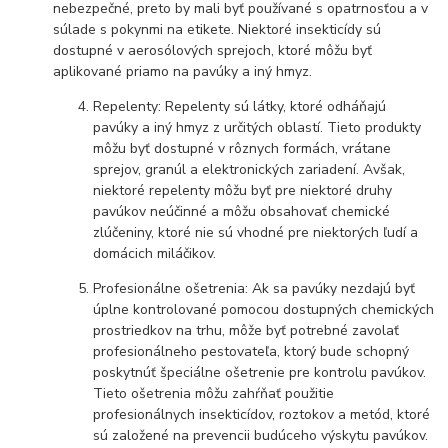
nebezpečné, preto by mali byť používané s opatrnosťou a v
súlade s pokynmi na etikete. Niektoré insekticídy sú
dostupné v aerosólových sprejoch, ktoré môžu byť
aplikované priamo na pavúky a iný hmyz.
Repelenty: Repelenty sú látky, ktoré odháňajú
pavúky a iný hmyz z určitých oblastí. Tieto produkty
môžu byť dostupné v rôznych formách, vrátane
sprejov, granúl a elektronických zariadení. Avšak,
niektoré repelenty môžu byť pre niektoré druhy
pavúkov neúčinné a môžu obsahovať chemické
zlúčeniny, ktoré nie sú vhodné pre niektorých ľudí a
domácich miláčikov.
Profesionálne ošetrenia: Ak sa pavúky nezdajú byť
úplne kontrolované pomocou dostupných chemických
prostriedkov na trhu, môže byť potrebné zavolať
profesionálneho pestovateľa, ktorý bude schopný
poskytnúť špeciálne ošetrenie pre kontrolu pavúkov.
Tieto ošetrenia môžu zahŕňať použitie
profesionálnych insekticídov, roztokov a metód, ktoré
sú založené na prevencii budúceho výskytu pavúkov.