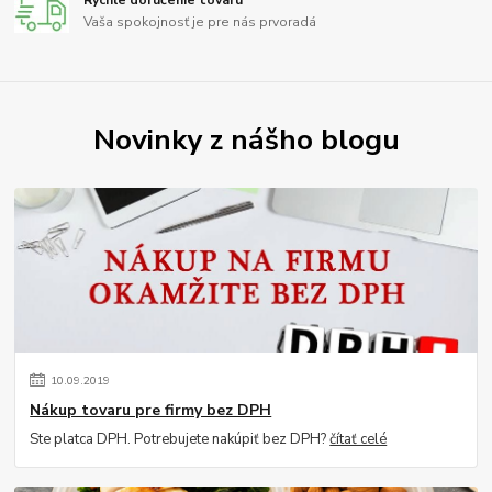
Rýchle doručenie tovaru
Vaša spokojnosť je pre nás prvoradá
Novinky z nášho blogu
10
.
09
.
2019
Nákup tovaru pre firmy bez DPH
Ste platca DPH. Potrebujete nakúpiť bez DPH?
čítať celé