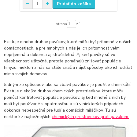
Pridať do košíka
strana
z 1
Existuje mnoho druhov pavúkov, ktoré môžu byť prítomné v našich
domácnostiach, a pre mnohých z nás je ich prítomnosť veľmi
nepríjemná a dokonca aj strašidelná. Aj keď pavúky sú vo
všeobecnosti užitočné, pretože pomáhajú znižovať populácie
hmyzu, niektorí z nás sa stále snažia nájsť spôsoby, ako ich udržať
mimo svojich domovov.
Jedným zo spôsobov, ako sa zbaviť pavúkov, je použitie chemikálií.
Existuje niekoľko druhov chemických prostriedkov, ktoré môžu
pomôcť kontrolovať populácie pavúkov, aj keď mnohé z nich by
mali byť používané s opatrnosťou a sú v niektorých prípadoch
dokonca nebezpečné pre ľudí a domácich miláčikov. Tu sú
niektoré z najbežnejších
chemických prostriedkov proti pavúkom: