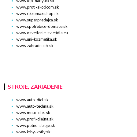
www.top-nabytok.sk
www.proti-skodcom.sk
www.retromaxishop.sk
www.superpredajca.sk
www.spotrebice-domace.sk
www.osvetlenie-svietidla.eu
www.uni-kozmetika.sk
www.zahradnicek.sk
STROJE, ZARIADENIE
www.auto-diel.sk
www.auto-techna.sk
www.moto-diel.sk
www.profi-dielna.sk
www.polno-stroje.sk
www.krby-kotly.sk