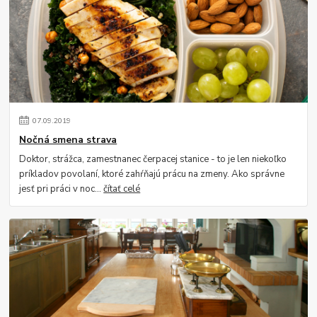
07
.
09
.
2019
Nočná smena strava
Doktor, strážca, zamestnanec čerpacej stanice - to je len niekoľko
príkladov povolaní, ktoré zahŕňajú prácu na zmeny. Ako správne
jesť pri práci v noc...
čítať celé