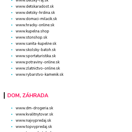
www.detsky-raj.sk
www.detskaradost.sk
www.detsky-hrdina.sk
www.domaci-milacik.sk
www.hracky-online.sk
www.kupelna.shop
www.stonshop.sk
www.sanita-kupelne.sk
www.skolsky-batoh.sk
www.sportaturistika.sk
www.potraviny-online.sk
www.zlatnictvo-online.sk
www.rybarstvo-kamenik.sk
DOM, ZÁHRADA
www.dm-drogeria.sk
www.kvalitnytovar.sk
www.najvypredaj.sk
www.topvypredaj.sk