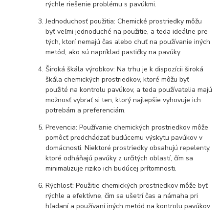
rýchle riešenie problému s pavúkmi.
Jednoduchosť použitia: Chemické prostriedky môžu
byť veľmi jednoduché na použitie, a teda ideálne pre
tých, ktorí nemajú čas alebo chuť na používanie iných
metód, ako sú napríklad pastičky na pavúky.
Široká škála výrobkov: Na trhu je k dispozícii široká
škála chemických prostriedkov, ktoré môžu byť
použité na kontrolu pavúkov, a teda používatelia majú
možnosť vybrať si ten, ktorý najlepšie vyhovuje ich
potrebám a preferenciám.
Prevencia: Používanie chemických prostriedkov môže
pomôcť predchádzať budúcemu výskytu pavúkov v
domácnosti. Niektoré prostriedky obsahujú repelenty,
ktoré odháňajú pavúky z určitých oblastí, čím sa
minimalizuje riziko ich budúcej prítomnosti.
Rýchlosť: Použitie chemických prostriedkov môže byť
rýchle a efektívne, čím sa ušetrí čas a námaha pri
hľadaní a používaní iných metód na kontrolu pavúkov.