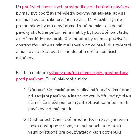
Pri
používaní chemických prostriedkov na kontrolu pavúkov
by mali byť dodržiavané všetky pokyny na etikete, aby sa
minimalizovalo riziko pre ľudí a zvieratá. Použitie týchto
prostriedkov by malo byť obmedzené na miesta, kde sú
pavúky skutočne prítomné, a mali by byť použité iba vtedy,
ak iné metódy nezabrali. Okrem toho by sa mali používať s
opatrnosťou, aby sa minimalizovalo riziko pre ľudí a zvieratá
a mali by sa skladovať mimo dosahu detí a domácich
miláčikov.
Existujú niektoré
výhody použitia chemických prostriedkov
proti pavúkom
. Tu sú niektoré z nich:
Účinnosť: Chemické prostriedky môžu byť veľmi účinné
pri zabíjaní pavúkov a iného hmyzu. Môžu byť rýchle a
účinné, čo môže pomôcť rýchlo zbaviť sa prítomnosti
pavúkov v domácnosti.
Dostupnosť: Chemické prostriedky sú zvyčajne veľmi
ľahko dostupné v rôznych obchodoch, a teda sú
veľmi prístupné pre používateľov, ktorí potrebujú