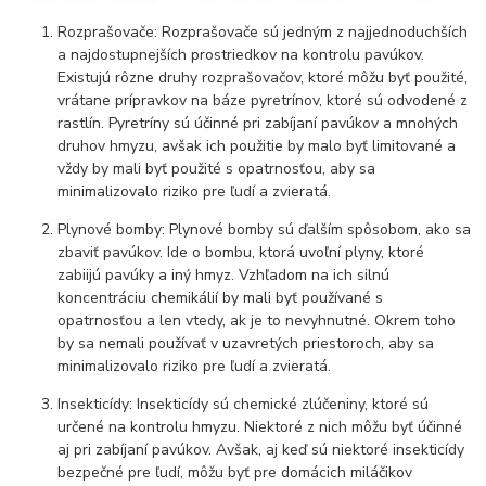
Rozprašovače: Rozprašovače sú jedným z najjednoduchších
a najdostupnejších prostriedkov na kontrolu pavúkov.
Existujú rôzne druhy rozprašovačov, ktoré môžu byť použité,
vrátane prípravkov na báze pyretrínov, ktoré sú odvodené z
rastlín. Pyretríny sú účinné pri zabíjaní pavúkov a mnohých
druhov hmyzu, avšak ich použitie by malo byť limitované a
vždy by mali byť použité s opatrnosťou, aby sa
minimalizovalo riziko pre ľudí a zvieratá.
Plynové bomby: Plynové bomby sú ďalším spôsobom, ako sa
zbaviť pavúkov. Ide o bombu, ktorá uvoľní plyny, ktoré
zabiijú pavúky a iný hmyz. Vzhľadom na ich silnú
koncentráciu chemikálií by mali byť používané s
opatrnosťou a len vtedy, ak je to nevyhnutné. Okrem toho
by sa nemali používať v uzavretých priestoroch, aby sa
minimalizovalo riziko pre ľudí a zvieratá.
Insekticídy: Insekticídy sú chemické zlúčeniny, ktoré sú
určené na kontrolu hmyzu. Niektoré z nich môžu byť účinné
aj pri zabíjaní pavúkov. Avšak, aj keď sú niektoré insekticídy
bezpečné pre ľudí, môžu byť pre domácich miláčikov