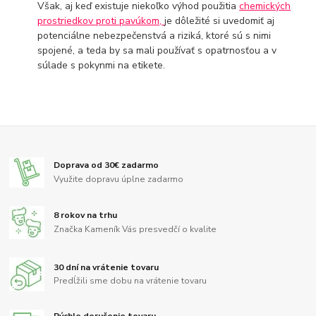
Však, aj keď existuje niekoľko výhod použitia
chemických
prostriedkov proti pavúkom,
je dôležité si uvedomiť aj
potenciálne nebezpečenstvá a riziká, ktoré sú s nimi
spojené, a teda by sa mali používať s opatrnosťou a v
súlade s pokynmi na etikete.
Doprava od 30€ zadarmo
Využite dopravu úplne zadarmo
8 rokov na trhu
Značka Kameník Vás presvedčí o kvalite
30 dní na vrátenie tovaru
Predĺžili sme dobu na vrátenie tovaru