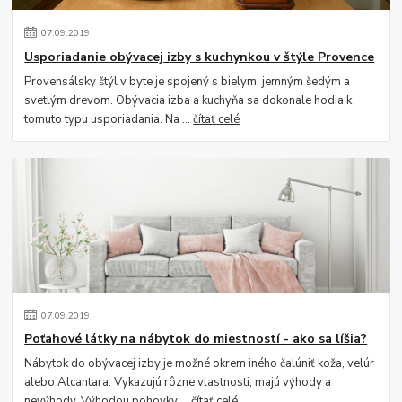
07
.
09
.
2019
Usporiadanie obývacej izby s kuchynkou v štýle Provence
Provensálsky štýl v byte je spojený s bielym, jemným šedým a
svetlým drevom. Obývacia izba a kuchyňa sa dokonale hodia k
tomuto typu usporiadania. Na ...
čítať celé
07
.
09
.
2019
Poťahové látky na nábytok do miestností - ako sa líšia?
Nábytok do obývacej izby je možné okrem iného čalúniť koža, velúr
alebo Alcantara. Vykazujú rôzne vlastnosti, majú výhody a
nevýhody. Výhodou pohovky ...
čítať celé