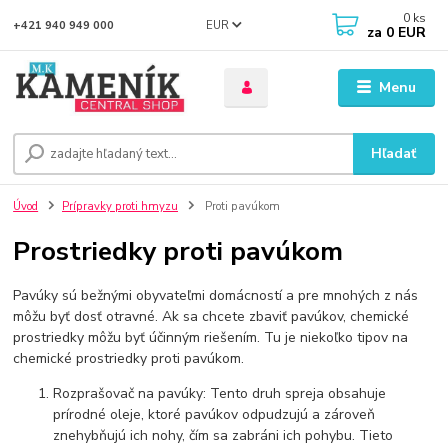
0
ks
EUR
+421 940 949 000
za
0 EUR
Menu
Hľadať
Úvod
Prípravky proti hmyzu
Proti pavúkom
Prostriedky proti pavúkom
Pavúky sú bežnými obyvateľmi domácností a pre mnohých z nás
môžu byť dosť otravné. Ak sa chcete zbaviť pavúkov, chemické
prostriedky môžu byť účinným riešením. Tu je niekoľko tipov na
chemické prostriedky proti pavúkom.
Rozprašovač na pavúky: Tento druh spreja obsahuje
prírodné oleje, ktoré pavúkov odpudzujú a zároveň
znehybňujú ich nohy, čím sa zabráni ich pohybu. Tieto