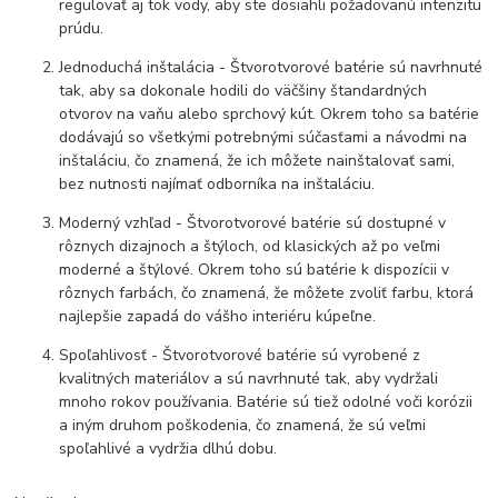
regulovať aj tok vody, aby ste dosiahli požadovanú intenzitu
prúdu.
Jednoduchá inštalácia - Štvorotvorové batérie sú navrhnuté
tak, aby sa dokonale hodili do väčšiny štandardných
otvorov na vaňu alebo sprchový kút. Okrem toho sa batérie
dodávajú so všetkými potrebnými súčasťami a návodmi na
inštaláciu, čo znamená, že ich môžete nainštalovať sami,
bez nutnosti najímať odborníka na inštaláciu.
Moderný vzhľad - Štvorotvorové batérie sú dostupné v
rôznych dizajnoch a štýloch, od klasických až po veľmi
moderné a štýlové. Okrem toho sú batérie k dispozícii v
rôznych farbách, čo znamená, že môžete zvoliť farbu, ktorá
najlepšie zapadá do vášho interiéru kúpeľne.
Spoľahlivosť - Štvorotvorové batérie sú vyrobené z
kvalitných materiálov a sú navrhnuté tak, aby vydržali
mnoho rokov používania. Batérie sú tiež odolné voči korózii
a iným druhom poškodenia, čo znamená, že sú veľmi
spoľahlivé a vydržia dlhú dobu.