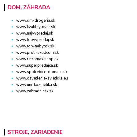
DOM, ZÁHRADA
www.dm-drogeria.sk
www.kvalitnytovar.sk
www.najvypredaj.sk
www.topvypredaj.sk
www.top-nabytok.sk
www.proti-skodcom.sk
www.retromaxishop.sk
www.superpredajca.sk
www.spotrebice-domace.sk
www.osvetlenie-svietidla.eu
www.uni-kozmetika.sk
www.zahradnicek.sk
STROJE, ZARIADENIE