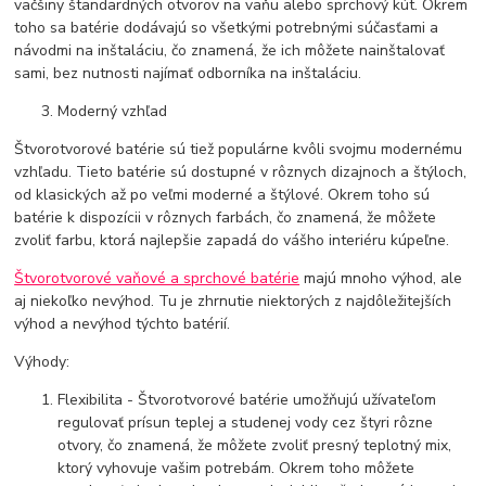
väčšiny štandardných otvorov na vaňu alebo sprchový kút. Okrem
toho sa batérie dodávajú so všetkými potrebnými súčasťami a
návodmi na inštaláciu, čo znamená, že ich môžete nainštalovať
sami, bez nutnosti najímať odborníka na inštaláciu.
Moderný vzhľad
Štvorotvorové batérie sú tiež populárne kvôli svojmu modernému
vzhľadu. Tieto batérie sú dostupné v rôznych dizajnoch a štýloch,
od klasických až po veľmi moderné a štýlové. Okrem toho sú
batérie k dispozícii v rôznych farbách, čo znamená, že môžete
zvoliť farbu, ktorá najlepšie zapadá do vášho interiéru kúpeľne.
Štvorotvorové vaňové a sprchové batérie
majú mnoho výhod, ale
aj niekoľko nevýhod. Tu je zhrnutie niektorých z najdôležitejších
výhod a nevýhod týchto batérií.
Výhody:
Flexibilita - Štvorotvorové batérie umožňujú užívateľom
regulovať prísun teplej a studenej vody cez štyri rôzne
otvory, čo znamená, že môžete zvoliť presný teplotný mix,
ktorý vyhovuje vašim potrebám. Okrem toho môžete