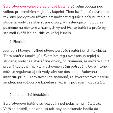
Štvorotvorové vaňové a sprchové batérie
sú veľmi populárnou
voľbou pre mnohých majiteľov kúpeľní. Tieto batérie sú navrhnuté
tak, aby poskytovali užívateľom možnosť regulácie prísunu teplej a
studenej vody cez štyri rôzne otvory. V nasledujúcom blogu sa
pozrieme na niektoré z hlavných výhod týchto batérií a prečo by
ste mali zvážiť ich použitie vo vašej kúpeľni.
Flexibilita
Jednou z hlavných výhod štvorotvorových batérií je ich flexibilita.
Tieto batérie umožňujú užívateľom regulovať prísun teplej a
studenej vody cez štyri rôzne otvory, čo znamená, že môžete zvoliť
presný teplotný mix, ktorý vyhovuje vašim potrebám. Okrem toho
môžete regulovať aj tok vody, aby ste dosiahli požadovanú
intenzitu prúdu. Táto flexibilita znamená, že štvorotvorové batérie
sú ideálnou voľbou pre kúpeľne s rôznymi potrebami užívateľov.
Jednoduchá inštalácia
Štvorotvorové batérie sú tiež veľmi jednoduché na inštaláciu.
Väčšina batérií je navrhnutá tak, aby sa dokonale hodila do