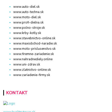
www.auto-diel.sk
www.auto-techna.sk
www.moto-diel.sk
www.profi-dielna.sk
www.polno-stroje.sk
www.krby-kotly.sk
www.stavebnictvo-online.sk
www.maxiobchod-naradie.sk
www.moto-prislusenstvo.sk
www.firemne-zariadenie.sk
www.nahradnediely.online
www.uni-zdrav.sk
www.zlatnictvo-online.sk
www.zariadenie-firmy.sk
KONTAKT