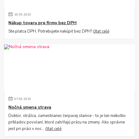
10
.
09
.
2019
Nákup tovaru pre firmy bez DPH
Ste platca DPH. Potrebujete nakúpiť bez DPH?
čítať celé
07
.
09
.
2019
Nočná smena strava
Doktor, strážca, zamestnanec čerpacej stanice - to je len niekoľko
príkladov povolaní, ktoré zahŕňajú prácu na zmeny. Ako správne
jesť pri práci v noc...
čítať celé