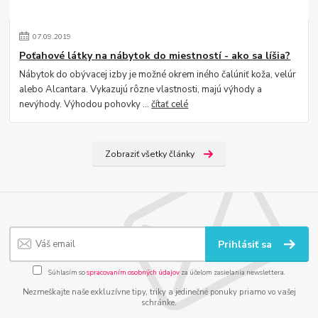
07
.
09
.
2019
Poťahové látky na nábytok do miestností - ako sa líšia?
Nábytok do obývacej izby je možné okrem iného čalúniť koža, velúr
alebo Alcantara. Vykazujú rôzne vlastnosti, majú výhody a
nevýhody. Výhodou pohovky ...
čítať celé
Zobraziť všetky články
Prihlásiť sa
Súhlasím so
spracovaním osobných údajov
za účelom zasielania newslettera.
Nezmeškajte naše exkluzívne tipy, triky a jedinečné ponuky priamo vo vašej
schránke.