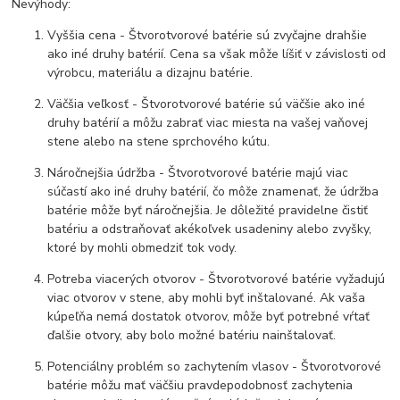
Nevýhody:
Vyššia cena - Štvorotvorové batérie sú zvyčajne drahšie
ako iné druhy batérií. Cena sa však môže líšiť v závislosti od
výrobcu, materiálu a dizajnu batérie.
Väčšia veľkosť - Štvorotvorové batérie sú väčšie ako iné
druhy batérií a môžu zabrať viac miesta na vašej vaňovej
stene alebo na stene sprchového kútu.
Náročnejšia údržba - Štvorotvorové batérie majú viac
súčastí ako iné druhy batérií, čo môže znamenať, že údržba
batérie môže byť náročnejšia. Je dôležité pravidelne čistiť
batériu a odstraňovať akékoľvek usadeniny alebo zvyšky,
ktoré by mohli obmedziť tok vody.
Potreba viacerých otvorov - Štvorotvorové batérie vyžadujú
viac otvorov v stene, aby mohli byť inštalované. Ak vaša
kúpeľňa nemá dostatok otvorov, môže byť potrebné vŕtať
ďalšie otvory, aby bolo možné batériu nainštalovať.
Potenciálny problém so zachytením vlasov - Štvorotvorové
batérie môžu mať väčšiu pravdepodobnosť zachytenia