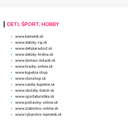
DETI, ŠPORT, HOBBY
www.kamenik.sk
www.detsky-raj.sk
www.detskaradost.sk
www.detsky-hrdina.sk
www.domaci-milacik.sk
www.hracky-online.sk
www.kupelna.shop
www.stonshop.sk
www.sanita-kupelne.sk
www.skolsky-batoh.sk
www.sportaturistika.sk
www.potraviny-online.sk
www.zlatnictvo-online.sk
www.rybarstvo-kamenik.sk