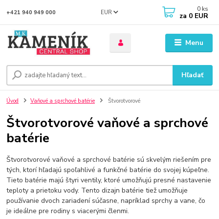
0
ks
EUR
+421 940 949 000
za
0 EUR
Menu
Hľadať
Úvod
Vaňové a sprchové batérie
Štvorotvorové
Štvorotvorové vaňové a sprchové
batérie
Štvorotvorové vaňové a sprchové batérie sú skvelým riešením pre
tých, ktorí hľadajú spoľahlivé a funkčné batérie do svojej kúpeľne.
Tieto batérie majú štyri ventily, ktoré umožňujú presné nastavenie
teploty a prietoku vody. Tento dizajn batérie tiež umožňuje
používanie dvoch zariadení súčasne, napríklad sprchy a vane, čo
je ideálne pre rodiny s viacerými členmi.