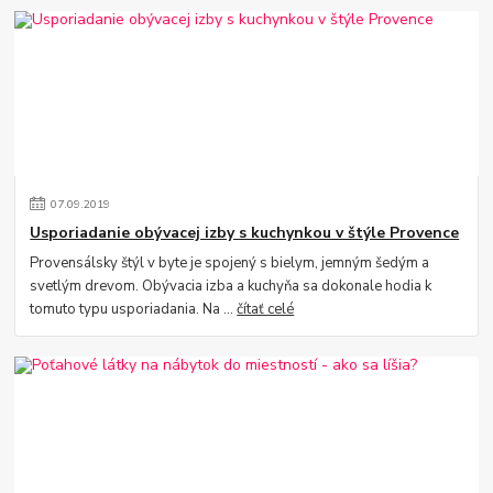
07
.
09
.
2019
Usporiadanie obývacej izby s kuchynkou v štýle Provence
Provensálsky štýl v byte je spojený s bielym, jemným šedým a
svetlým drevom. Obývacia izba a kuchyňa sa dokonale hodia k
tomuto typu usporiadania. Na ...
čítať celé