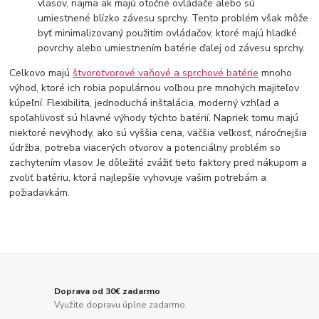
vlasov, najmä ak majú otočné ovládače alebo sú
umiestnené blízko závesu sprchy. Tento problém však môže
byť minimalizovaný použitím ovládačov, ktoré majú hladké
povrchy alebo umiestnením batérie ďalej od závesu sprchy.
Celkovo majú
štvorotvorové vaňové a sprchové batérie
mnoho
výhod, ktoré ich robia populárnou voľbou pre mnohých majiteľov
kúpeľní. Flexibilita, jednoduchá inštalácia, moderný vzhľad a
spoľahlivosť sú hlavné výhody týchto batérií. Napriek tomu majú
niektoré nevýhody, ako sú vyššia cena, väčšia veľkosť, náročnejšia
údržba, potreba viacerých otvorov a potenciálny problém so
zachytením vlasov. Je dôležité zvážiť tieto faktory pred nákupom a
zvoliť batériu, ktorá najlepšie vyhovuje vašim potrebám a
požiadavkám.
Doprava od 30€ zadarmo
Využite dopravu úplne zadarmo