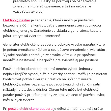
predmetov spolu. Pásky sa používajú na označovanie
zvierat, na ktoré sú upevnené, a tiež na určovanie
vlastníctva zvierat.
Elektrický pastier
je zariadenie, ktoré umožňuje pastierom
bezpečne a účinne kontrolovať a usmernenie zvierat pomocou
elektrickej energie. Zariadenie sa skladá z generátora, kábla a
pásu, ktorým sú zvieratá usmernené.
Generátor elektrického pastiera produkuje vysoké napätie, ktoré
je potom prenášané káblom a cez pásové ohradenie k zvieratám.
Vysoké napätie zabraňuje zvieratám v úteku a pri správnej
montáži a nastavení je bezpečné pre zvieratá aj pre pastiera.
Použitie elektrického pastiera má mnoho výhod. Jednou z
najdôležitejších výhod je, že elektrický pastier umožňuje pastierom
kontrolovať pohyb zvierat a držať ich na určenom mieste.
Elektrický pastier tiež znižuje potrebu trvalých ohrád, čím šetrí
náklady na stavbu a údržbu. Okrem toho môže byť elektrický
pastier použitý pre rôzne druhy zvierat, vrátane ošípaných, oviec,
kráv a iných zvierat.
Pri
použití elektrického pastiera
je dôležité mať na pamäti určité