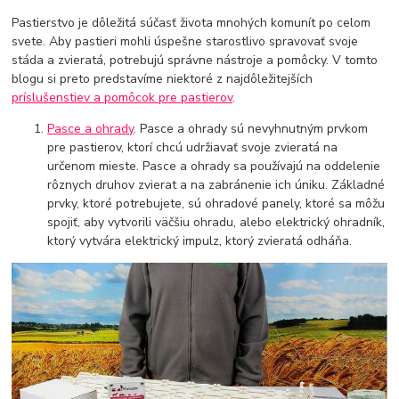
Pastierstvo je dôležitá súčasť života mnohých komunít po celom
svete. Aby pastieri mohli úspešne starostlivo spravovať svoje
stáda a zvieratá, potrebujú správne nástroje a pomôcky. V tomto
blogu si preto predstavíme niektoré z najdôležitejších
príslušenstiev a pomôcok pre pastierov
.
Pasce a ohrady
. Pasce a ohrady sú nevyhnutným prvkom
pre pastierov, ktorí chcú udržiavať svoje zvieratá na
určenom mieste. Pasce a ohrady sa používajú na oddelenie
rôznych druhov zvierat a na zabránenie ich úniku. Základné
prvky, ktoré potrebujete, sú ohradové panely, ktoré sa môžu
spojiť, aby vytvorili väčšiu ohradu, alebo elektrický ohradník,
ktorý vytvára elektrický impulz, ktorý zvieratá odháňa.