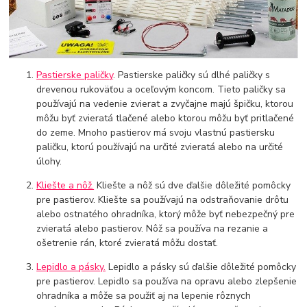
Pastierske paličky
. Pastierske paličky sú dlhé paličky s
drevenou rukoväťou a oceľovým koncom. Tieto paličky sa
používajú na vedenie zvierat a zvyčajne majú špičku, ktorou
môžu byť zvieratá tlačené alebo ktorou môžu byť pritlačené
do zeme. Mnoho pastierov má svoju vlastnú pastiersku
paličku, ktorú používajú na určité zvieratá alebo na určité
úlohy.
Kliešte a nôž.
Kliešte a nôž sú dve ďalšie dôležité pomôcky
pre pastierov. Kliešte sa používajú na odstraňovanie drôtu
alebo ostnatého ohradníka, ktorý môže byť nebezpečný pre
zvieratá alebo pastierov. Nôž sa používa na rezanie a
ošetrenie rán, ktoré zvieratá môžu dostať.
Lepidlo a pásky.
Lepidlo a pásky sú ďalšie dôležité pomôcky
pre pastierov. Lepidlo sa používa na opravu alebo zlepšenie
ohradníka a môže sa použiť aj na lepenie rôznych