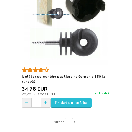
Izolátor stredného pastiera na čerpanie 150 ks +
rukoväť
34,78 EUR
do 3-7 dní
28,28 EUR
bez DPH
Pridať do košíka
strana
z 1