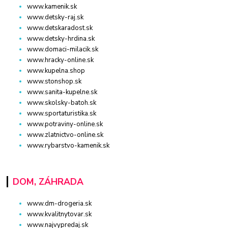
www.kamenik.sk
www.detsky-raj.sk
www.detskaradost.sk
www.detsky-hrdina.sk
www.domaci-milacik.sk
www.hracky-online.sk
www.kupelna.shop
www.stonshop.sk
www.sanita-kupelne.sk
www.skolsky-batoh.sk
www.sportaturistika.sk
www.potraviny-online.sk
www.zlatnictvo-online.sk
www.rybarstvo-kamenik.sk
DOM, ZÁHRADA
www.dm-drogeria.sk
www.kvalitnytovar.sk
www.najvypredaj.sk