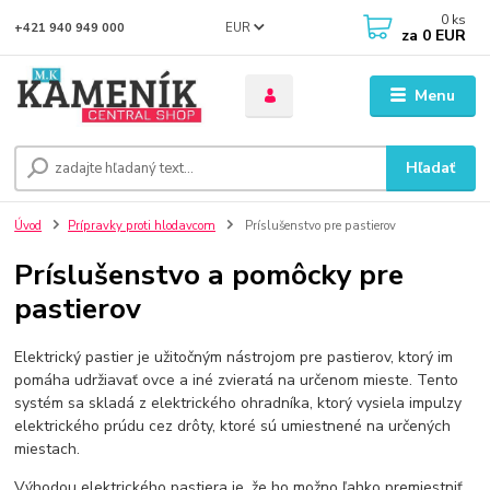
0
ks
EUR
+421 940 949 000
za
0 EUR
Menu
Hľadať
Úvod
Prípravky proti hlodavcom
Príslušenstvo pre pastierov
Príslušenstvo a pomôcky pre
pastierov
Elektrický pastier je užitočným nástrojom pre pastierov, ktorý im
pomáha udržiavať ovce a iné zvieratá na určenom mieste. Tento
systém sa skladá z elektrického ohradníka, ktorý vysiela impulzy
elektrického prúdu cez drôty, ktoré sú umiestnené na určených
miestach.
Výhodou elektrického pastiera je, že ho možno ľahko premiestniť,