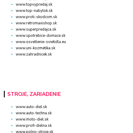
www.topvypredaj.sk
www.top-nabytok.sk
www.proti-skodcom.sk
www.retromaxishop.sk
www.superpredajca.sk
www.spotrebice-domace.sk
www.osvetlenie-svietidla.eu
www.uni-kozmetika.sk
www.zahradnicek.sk
STROJE, ZARIADENIE
www.auto-diel.sk
www.auto-techna.sk
www.moto-diel.sk
www.profi-dielna.sk
www.polno-stroje.sk