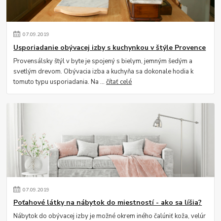
07
.
09
.
2019
Usporiadanie obývacej izby s kuchynkou v štýle Provence
Provensálsky štýl v byte je spojený s bielym, jemným šedým a
svetlým drevom. Obývacia izba a kuchyňa sa dokonale hodia k
tomuto typu usporiadania. Na ...
čítať celé
07
.
09
.
2019
Poťahové látky na nábytok do miestností - ako sa líšia?
Nábytok do obývacej izby je možné okrem iného čalúniť koža, velúr