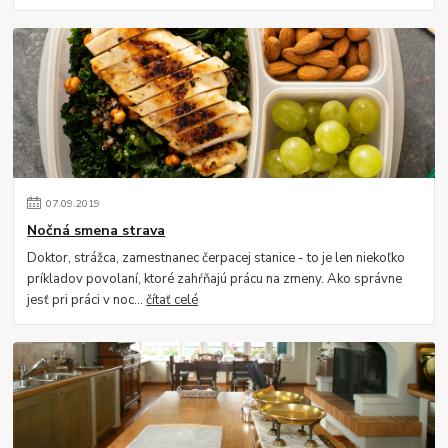
07
.
09
.
2019
Nočná smena strava
Doktor, strážca, zamestnanec čerpacej stanice - to je len niekoľko
príkladov povolaní, ktoré zahŕňajú prácu na zmeny. Ako správne
jesť pri práci v noc...
čítať celé