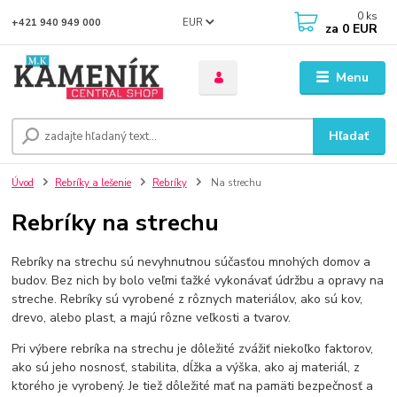
0
ks
EUR
+421 940 949 000
za
0 EUR
Menu
Hľadať
Úvod
Rebríky a lešenie
Rebríky
Na strechu
Rebríky na strechu
Rebríky na strechu sú nevyhnutnou súčasťou mnohých domov a
budov. Bez nich by bolo veľmi ťažké vykonávať údržbu a opravy na
streche. Rebríky sú vyrobené z rôznych materiálov, ako sú kov,
drevo, alebo plast, a majú rôzne veľkosti a tvarov.
Pri výbere rebríka na strechu je dôležité zvážiť niekoľko faktorov,
ako sú jeho nosnosť, stabilita, dĺžka a výška, ako aj materiál, z
ktorého je vyrobený. Je tiež dôležité mať na pamäti bezpečnosť a