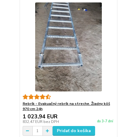
Rebrík - Evakuačný rebrík na streche. Žiadny kôš
970 cm 24h
1 023,94 EUR
do 3-7 dní
832,47 EUR
bez DPH
Pridať do košíka