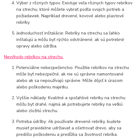
Výber z rôznych typov: Existuje veľa rôznych typov rebríkov
na strechu, ktoré môžete vybrať podľa svojich potrieb a
požiadaviek. Napríklad drevené, kovové alebo plastové
rebríky.
Jednoduchosť inštalácie: Rebríky na strechu sa ľahko
inštalujú a môžu byť rýchlo odstránené, ak sú potrebné
opravy alebo údržba.
Nevýhody rebríkov na strechu:
Potenciálne nebezpečenstvo: Použitie rebríkov na strechu
môže byť nebezpečné, ak nie sú správne namontované
alebo ak sa nepoužívajú správne. Môže dôjsť k úrazom
alebo poškodeniu majetku.
Vyššie náklady: Kvalitné a spoľahlivé rebríky na strechu
môžu byť drahé, najmä ak potrebujete rebríky na veľkú
alebo zložitú strechu.
Potreba údržby: Ak používate drevené rebríky, budete
musieť pravidelne udržiavať a ošetrovať drevo, aby sa
predišlo poškodeniu a predĺžila sa životnosť rebríka.