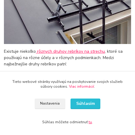
Existuje niekoľko
rôznych druhov rebríkov na strechu
, ktoré sa
používajú na rôzne účely a v rôznych podmienkach. Medzi
najbežnejšie druhy rebríkov patrí:
Drevené rebríky: Drevené rebríky sú veľmi obľúbené kvôli
svojej pevnosti a odolnosti voči poveternostným
Tieto webové stránky využívajú na poskytovanie svojich služieb
súbory cookies.
Viac informácií
.
podmienkam. Používajú sa pre rôzne účely, vrátane čistenia
a údržby strechy.
Súhlasím
Nastavenia
Kovové rebríky: Kovové rebríky sú výhodné pre svoju
odolnosť voči korózii a pevnosti. Sú často používané pre
strechy s vysokým zaťažením, ako sú napríklad kovové
Súhlas môžete odmietnuť
tu
.
strechy.
Skladacie rebríky: Skladacie rebríky sa používajú pre rýchlu