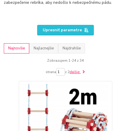
zabezpečenie rebríka, aby nedošlo k nebezpečnému pádu.
Upresniť parametre
Najnovšie
Najlacnejšie
Najdrahšie
Zobrazujem 1-24 z 34
strana
z 2
ďalšie