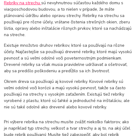
Rebríky na strechu
sú nevyhnutnou súčasťou každého domu s
viacposchodovou budovou, a to nielen v prípade, že máte
plánovanú údržbu alebo opravu strechy. Rebríky na strechu sa
používajú pre rôzne účely, vrátane čistenia strešných okien, zberu
lístia, opravy alebo inštalácie rôznych prvkov, ktoré sa nachádzajú
na streche.
Existuje množstvo druhov rebríkov, ktoré sa používajú na rôzne
účely. Najčastejšie sa používajú drevené rebríky, ktoré majú vysokú
pevnosť a sú veľmi odolné voči poveternostným podmienkam.
Drevené rebríky sa však musia pravidelne udržiavať a ošetrovať,
aby sa predišlo poškodeniu a predĺžilo sa ich životnosť.
Okrem dreva sa používajú aj kovové rebríky. Kovové rebríky sú
veľmi odolné voči korózii a majú vysokú pevnosť, takže sa často
používajú na strechy s vysokým zaťažením. Existujú tiež rebríky
vyrobené z plastu, ktoré sú ľahké a jednoduché na inštaláciu, ale
nie sú také odolné ako drevené alebo kovové rebríky.
Pri výbere rebríka na strechu musíte zvážiť niekoľko faktorov, ako
je napríklad typ strechy, veľkosť a tvar strechy a aj to, na aký účel
bude rebrík používaný. Musíte tiež zabezpečiť, aby bol rebrík