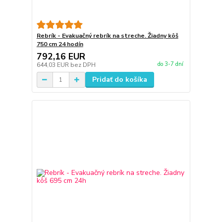
Rebrík - Evakuačný rebrík na streche. Žiadny kôš
750 cm 24 hodín
792,16 EUR
do 3-7 dní
644,03 EUR
bez DPH
Pridať do košíka