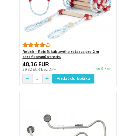
Rebrík - Rebrík káblového reťazca pre 2 m
certifikovanú strechu
48,36 EUR
do 3-7 dní
39,32 EUR
bez DPH
Pridať do košíka