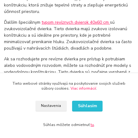
konštrukciu, ktorá znižuje tepelné straty a zlepšuje energetickú
účinnosť priestoru.
Ďalším špeciálnym
typom revíznych dvierok 40x60 cm
sú
zvukovoizolačné dvierka. Tieto dvierka majú zvukovo izolovanú
konštrukciu a sú ideálne pre priestory, kde je potrebné
minimalizovať prenikanie hluku. Zvukovoizolačné dvierka sa často
používajú v nahrávacích štúdiách, divadlách a podobne.
Ak sa rozhodujete pre revízne dvierka pre prístup k potrubiam
alebo vodovodným rozvodom, môžete sa rozhodnúť pre modely s
vodeodolnou konštrukciou. Tieto dvierka sú zvyčajne vyrobené z
nehrdzavejúcej ocele alebo hliníka a sú odolné voči vode, čo
Tieto webové stránky využívajú na poskytovanie svojich služieb
zaručuje ich dlhú životnosť aj v zvlášť vlhkých podmienkach.
súbory cookies.
Viac informácií
.
Pri výbere revíznych dvierok 40x60 cm si tiež môžete vybrať z
rôznych typov otvárania, ako sú otváracie dvierka, ktoré sa
Súhlasím
Nastavenia
otvárajú dovnútra, alebo výklopné dvierka, ktoré sa otvárajú
nahor. Výber správneho typu otvárania závisí od vašich osobných
preferencií a od toho, aký druh prístupu potrebujete.
Súhlas môžete odmietnuť
tu
.
V neposlednom rade je dôležité zohľadniť aj cenu revíznych