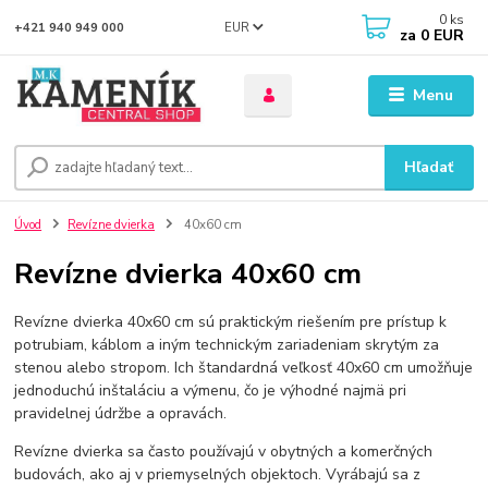
0
ks
EUR
+421 940 949 000
za
0 EUR
Menu
Hľadať
Úvod
Revízne dvierka
40x60 cm
Revízne dvierka 40x60 cm
Revízne dvierka 40x60 cm sú praktickým riešením pre prístup k
potrubiam, káblom a iným technickým zariadeniam skrytým za
stenou alebo stropom. Ich štandardná veľkosť 40x60 cm umožňuje
jednoduchú inštaláciu a výmenu, čo je výhodné najmä pri
pravidelnej údržbe a opravách.
Revízne dvierka sa často používajú v obytných a komerčných
budovách, ako aj v priemyselných objektoch. Vyrábajú sa z