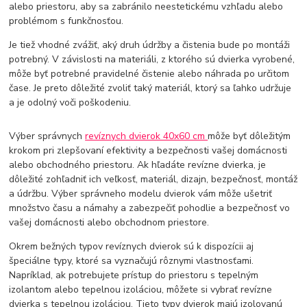
alebo priestoru, aby sa zabránilo neestetickému vzhľadu alebo
problémom s funkčnosťou.
Je tiež vhodné zvážiť, aký druh údržby a čistenia bude po montáži
potrebný. V závislosti na materiáli, z ktorého sú dvierka vyrobené,
môže byť potrebné pravidelné čistenie alebo náhrada po určitom
čase. Je preto dôležité zvoliť taký materiál, ktorý sa ľahko udržuje
a je odolný voči poškodeniu.
Výber správnych
revíznych dvierok 40x60 cm
môže byť dôležitým
krokom pri zlepšovaní efektivity a bezpečnosti vašej domácnosti
alebo obchodného priestoru. Ak hľadáte revízne dvierka, je
dôležité zohľadniť ich veľkosť, materiál, dizajn, bezpečnosť, montáž
a údržbu. Výber správneho modelu dvierok vám môže ušetriť
množstvo času a námahy a zabezpečiť pohodlie a bezpečnosť vo
vašej domácnosti alebo obchodnom priestore.
Okrem bežných typov revíznych dvierok sú k dispozícii aj
špeciálne typy, ktoré sa vyznačujú rôznymi vlastnosťami.
Napríklad, ak potrebujete prístup do priestoru s tepelným
izolantom alebo tepelnou izoláciou, môžete si vybrať revízne
dvierka s tepelnou izoláciou. Tieto typy dvierok majú izolovanú