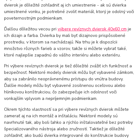
dvierok je dôležité zohľadniť aj ich umiestnenie - ak sú dvierka
umiestnené vonku, je potrebné zvoliť materiál, ktorý je odolný voči
poveternostným podmienkam.
Ďalšou dôležitou vecou pri
výbere revíznych dvierok 40x60 cm
je
ich dizajn a farba. Dvierka by mali byť dizajnovo prispôsobené
prostrediu, v ktorom sa nachádzajú. Na trhu je k dispozícii
množstvo rôznych farieb a vzorov, takže si môžete vybrať také,
ktoré najlepšie zapadnú do vášho interiéru alebo exteriéru.
Pri výbere revíznych dvierok je tiež dôležité zvážiť ich funkčnosť a
bezpečnosť. Niektoré modely dvierok môžu byť vybavené zámkom,
aby sa zabránilo neoprávnenému prístupu do vnútra budovy.
Ďalšie modely môžu byť vybavené zosilnenou oceľovou alebo
hliníkovou konštrukciou, čo zabezpečuje ich odolnosť voči
vonkajším vplyvom a nepríjemným podmienkam.
Okrem týchto vlastností sa pri výbere revíznych dvierok môžete
zamerať aj na ich montáž a inštaláciu. Niektoré modely sú
navrhnuté tak, aby boli ľahko a rýchlo inštalovateľné bez potreby
špecializovaného nástroja alebo zručností. Taktiež je dôležité
zohľadniť, ako budú dvierka integrované do konštrukcie budovy