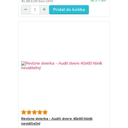
do 3-7 dní
41,89 EUR
bez DPH
Pridať do košíka
Revízne dvierka - Audit dvere 40x60 hliník
neviditeľný