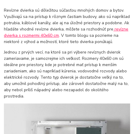
Revízne dvierka sú dôležitou súčasťou mnohých domov a bytov.
Využívajú sa na prístup k rôznym častiam budovy, ako sú napríklad
potrubia, káblové kanály, ale aj na úložné priestory a podobne. Ak
hľadáte vhodné revízne dvierka, môžete sa rozhodnúť pre
revízne
dvierka s rozmermi 40x60 cm
. V tomto blogu sa pozrieme na
niektoré z výhod a možností, ktoré tieto dvierka ponúkajú.
Jednou z prvých vecí, na ktoré sa pri výbere revíznych dvierok
zameriavame, je samozrejme ich veľkosť. Rozmery 40x60 cm sú
ideálne pre priestory, kde je potrebné mať prístup k menším
zariadeniam, ako sú napríklad kúrenia, vodovodné rozvody alebo
elektrické rozvody. Tento typ dvierok je dostatočne veľký na to,
aby umožnil pohodlný prístup, ale zároveň dostatočne malý na to,
aby nebol príliš nápadný alebo nezapadol do okolitého
prostredia.