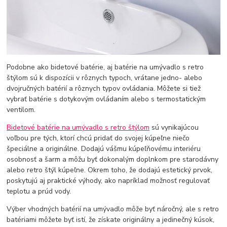
Podobne ako bidetové batérie, aj batérie na umývadlo s retro
štýlom sú k dispozícii v rôznych typoch, vrátane jedno- alebo
dvojručných batérií a rôznych typov ovládania. Môžete si tiež
vybrať batérie s dotykovým ovládaním alebo s termostatickým
ventilom.
Bidetové batérie na umývadlo s retro štýlom
sú vynikajúcou
voľbou pre tých, ktorí chcú pridať do svojej kúpeľne niečo
špeciálne a originálne. Dodajú vášmu kúpeľňovému interiéru
osobnosť a šarm a môžu byť dokonalým doplnkom pre starodávny
alebo retro štýl kúpeľne. Okrem toho, že dodajú estetický prvok,
poskytujú aj praktické výhody, ako napríklad možnosť regulovať
teplotu a prúd vody.
Výber vhodných batérií na umývadlo môže byť náročný, ale s retro
batériami môžete byť istí, že získate originálny a jedinečný kúsok,