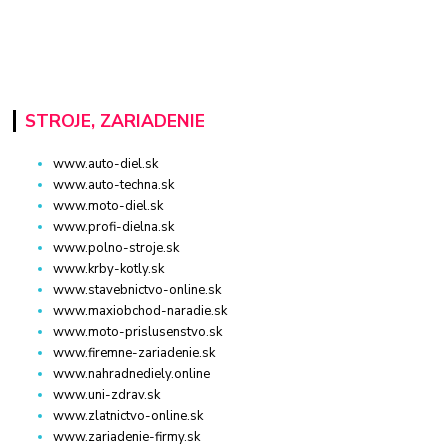
STROJE, ZARIADENIE
www.auto-diel.sk
www.auto-techna.sk
www.moto-diel.sk
www.profi-dielna.sk
www.polno-stroje.sk
www.krby-kotly.sk
www.stavebnictvo-online.sk
www.maxiobchod-naradie.sk
www.moto-prislusenstvo.sk
www.firemne-zariadenie.sk
www.nahradnediely.online
www.uni-zdrav.sk
www.zlatnictvo-online.sk
www.zariadenie-firmy.sk