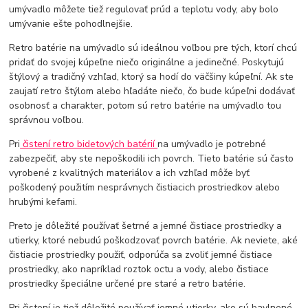
umývadlo môžete tiež regulovať prúd a teplotu vody, aby bolo
umývanie ešte pohodlnejšie.
Retro batérie na umývadlo sú ideálnou voľbou pre tých, ktorí chcú
pridať do svojej kúpeľne niečo originálne a jedinečné. Poskytujú
štýlový a tradičný vzhľad, ktorý sa hodí do väčšiny kúpeľní. Ak ste
zaujatí retro štýlom alebo hľadáte niečo, čo bude kúpeľni dodávať
osobnosť a charakter, potom sú retro batérie na umývadlo tou
správnou voľbou.
Pri
čistení retro bidetových batérií
na umývadlo je potrebné
zabezpečiť, aby ste nepoškodili ich povrch. Tieto batérie sú často
vyrobené z kvalitných materiálov a ich vzhľad môže byť
poškodený použitím nesprávnych čistiacich prostriedkov alebo
hrubými kefami.
Preto je dôležité používať šetrné a jemné čistiace prostriedky a
utierky, ktoré nebudú poškodzovať povrch batérie. Ak neviete, aké
čistiacie prostriedky použiť, odporúča sa zvoliť jemné čistiace
prostriedky, ako napríklad roztok octu a vody, alebo čistiace
prostriedky špeciálne určené pre staré a retro batérie.
Pri čistení je tiež dôležité používať jemné utierky, ako sú bavlnené