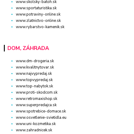
www.skolsky-batoh.sk
www.sportaturistika.sk
www.potraviny-online.sk
www.zlatnictvo-online.sk
www.rybarstvo-kamenik.sk
DOM, ZÁHRADA
www.dm-drogeria.sk
www.kvalitnytovar.sk
www.najvypredaj.sk
www.topvypredaj.sk
www.top-nabytok.sk
www.proti-skodcom.sk
www.retromaxishop.sk
www.superpredajca.sk
www.spotrebice-domace.sk
www.osvetlenie-svietidla.eu
www.uni-kozmetika.sk
www.zahradnicek.sk