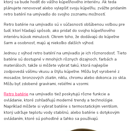
ktorý sa bude hodíť do vášho kúpeľňového interiéru. Ak teda
plánujete renovovať alebo vylepšiť svoju kúpeľňu, zvážte pridaním
retro batérií na umývadlo do svojho zoznamu možností.
Retro batérie na umývadlo sú v súčasnosti obľúbenou voľbou pre
ľudí, ktorí hľadajú spôsob, ako pridať do svojho kúpeľňového
interiéru kúsok minulosti. Okrem toho, že dodávajú do kúpeľne
šarm a osobnosť, majú aj niekoľko ďalších výhod.
Jednou z výhod retro batérií na umývadlo je ich rôznorodosť. Tieto
batérie sú dostupné v mnohých rôznych dizajnoch, farbách a
materiáloch, takže si môžete vybrať takú, ktorá najlepšie
zodpovedá vášmu vkusu a štýlu kúpeľne. Môžu byť vyrobené z
mosadze, bronzových zliatin, niklu, chromu alebo dokonca zo skla.
Môžu byť zdobené gravírami, reliéfmi a vzormi.
Retro batérie
na umývadlo tiež poskytujú rôzne funkcie a
ovládanie, ktoré zohľadňujú moderné trendy a technológie.
Napríklad môžete si vybrať batérie s termostatickým ventilom,
ktorý udržuje teplotu vody stabilnú, alebo batérie s dotykovým
ovládaním, ktoré sú pohodlné a ľahko sa používajú.