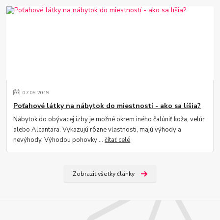
07
.
09
.
2019
Poťahové látky na nábytok do miestností - ako sa líšia?
Nábytok do obývacej izby je možné okrem iného čalúniť koža, velúr
alebo Alcantara. Vykazujú rôzne vlastnosti, majú výhody a
nevýhody. Výhodou pohovky ...
čítať celé
Zobraziť všetky články