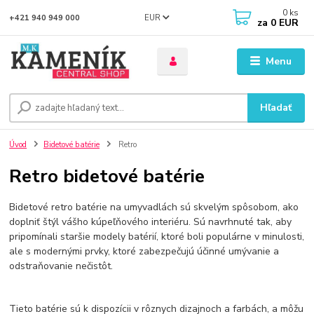
0
ks
EUR
+421 940 949 000
za
0 EUR
Menu
Hľadať
Úvod
Bidetové batérie
Retro
Retro bidetové batérie
Bidetové retro batérie na umyvadlách sú skvelým spôsobom, ako
doplniť štýl vášho kúpeľňového interiéru. Sú navrhnuté tak, aby
pripomínali staršie modely batérií, ktoré boli populárne v minulosti,
ale s modernými prvky, ktoré zabezpečujú účinné umývanie a
odstraňovanie nečistôt.
Tieto batérie sú k dispozícii v rôznych dizajnoch a farbách, a môžu