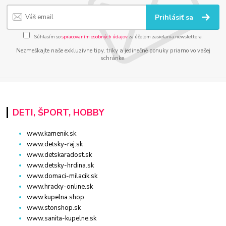
Prihlásiť sa
Súhlasím so
spracovaním osobných údajov
za účelom zasielania newslettera.
Nezmeškajte naše exkluzívne tipy, triky a jedinečné ponuky priamo vo vašej
schránke.
DETI, ŠPORT, HOBBY
www.kamenik.sk
www.detsky-raj.sk
www.detskaradost.sk
www.detsky-hrdina.sk
www.domaci-milacik.sk
www.hracky-online.sk
www.kupelna.shop
www.stonshop.sk
www.sanita-kupelne.sk