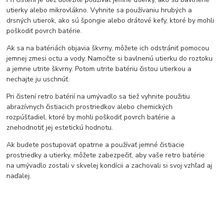
utierky alebo mikrovlákno. Vyhnite sa používaniu hrubých a
drsných utierok, ako sú špongie alebo drátové kefy, ktoré by mohli
poškodiť povrch batérie.
Ak sa na batériách objavia škvrny, môžete ich odstrániť pomocou
jemnej zmesi octu a vody. Namočte si bavlnenú utierku do roztoku
a jemne utrite škvrny. Potom utrite batériu čistou utierkou a
nechajte ju uschnúť.
Pri čistení retro batérií na umývadlo sa tiež vyhnite použitiu
abrazívnych čistiacich prostriedkov alebo chemických
rozpúšťadiel, ktoré by mohli poškodiť povrch batérie a
znehodnotiť jej estetickú hodnotu.
Ak budete postupovať opatrne a používať jemné čistiacie
prostriedky a utierky, môžete zabezpečiť, aby vaše retro batérie
na umývadlo zostali v skvelej kondícii a zachovali si svoj vzhľad aj
naďalej.