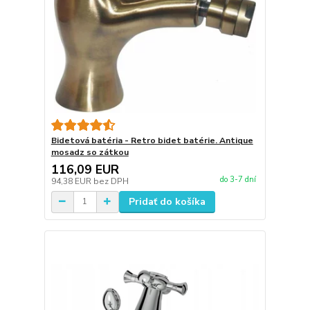
Bidetová batéria - Retro bidet batérie. Antique
mosadz so zátkou
116,09 EUR
do 3-7 dní
94,38 EUR
bez DPH
Pridať do košíka