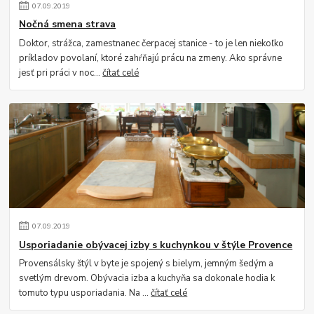
07
.
09
.
2019
Nočná smena strava
Doktor, strážca, zamestnanec čerpacej stanice - to je len niekoľko
príkladov povolaní, ktoré zahŕňajú prácu na zmeny. Ako správne
jesť pri práci v noc...
čítať celé
07
.
09
.
2019
Usporiadanie obývacej izby s kuchynkou v štýle Provence
Provensálsky štýl v byte je spojený s bielym, jemným šedým a
svetlým drevom. Obývacia izba a kuchyňa sa dokonale hodia k
tomuto typu usporiadania. Na ...
čítať celé