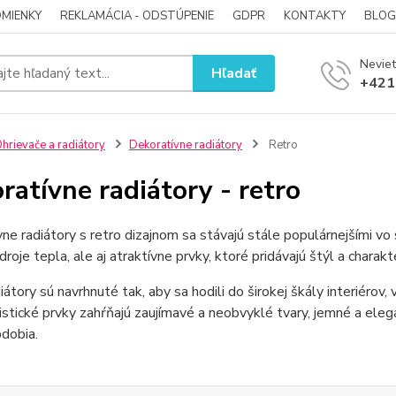
MIENKY
REKLAMÁCIA - ODSTÚPENIE
GDPR
KONTAKTY
BLOG
Neviet
Hľadať
+421
hrievače a radiátory
Dekoratívne radiátory
Retro
ratívne radiátory - retro
ne radiátory s retro dizajnom sa stávajú stále populárnejšími vo s
droje tepla, ale aj atraktívne prvky, ktoré pridávajú štýl a charakt
iátory sú navrhnuté tak, aby sa hodili do širokej škály interiérov,
istické prvky zahŕňajú zaujímavé a neobvyklé tvary, jemné a elega
dobia.