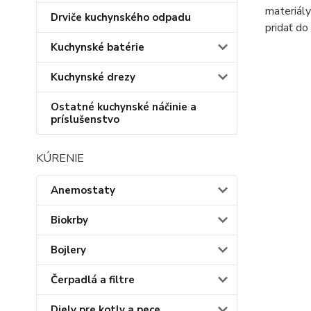
materiály
Drviče kuchynského odpadu
pridať do
Kuchynské batérie
Kuchynské drezy
Ostatné kuchynské náčinie a
príslušenstvo
KÚRENIE
Anemostaty
Biokrby
Bojlery
Čerpadlá a filtre
Diely pre kotly a pece