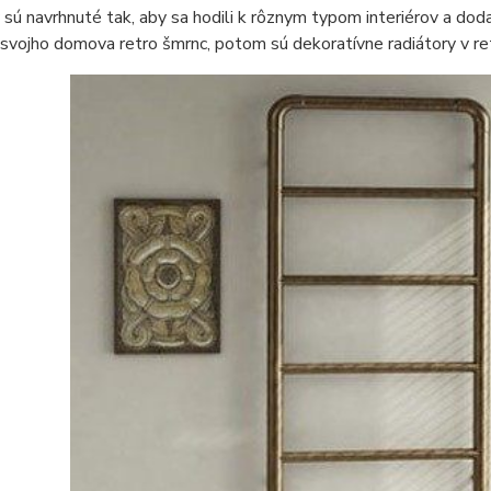
 sú navrhnuté tak, aby sa hodili k rôznym typom interiérov a dod
 svojho domova retro šmrnc, potom sú dekoratívne radiátory v re