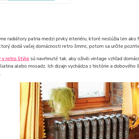
ne radiátory patria medzi prvky interiéru, ktoré neslúžia len ako 
 ktorý dodá vašej domácnosti retro šmrnc, potom sa určite pozrite
 v retro štýle
sú navrhnuté tak, aby oživili vintage vzhľad domácn
 liatina alebo mosadz. Ich dizajn vychádza z histórie a dobového 
.