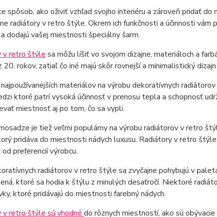
e spôsob, ako oživiť vzhľad svojho interiéru a zároveň pridať do 
ne radiátory v retro štýle. Okrem ich funkčnosti a účinnosti vám p
 a dodajú vašej miestnosti špeciálny šarm.
 v retro štýle
sa môžu líšiť vo svojom dizajne, materiáloch a farbá
 20. rokov, zatiaľ čo iné majú skôr rovnejší a minimalistický dizajn
najpoužívanejších materiálov na výrobu dekoratívnych radiátorov v
dzi ktoré patrí vysoká účinnosť v prenosu tepla a schopnosť udr
evať miestnosť aj po tom, čo sa vypli.
mosadze je tiež veľmi populárny na výrobu radiátorov v retro štýl
torý pridáva do miestnosti nádych luxusu. Radiátory v retro štýle
i od preferencií výrobcu.
oratívnych radiátorov v retro štýle sa zvyčajne pohybujú v pale
ná, ktoré sa hodia k štýlu z minulých desaťročí. Niektoré radiát
ky, ktoré pridávajú do miestnosti farebný nádych.
 v retro štýle sú vhodné
do rôznych miestností, ako sú obývacie i