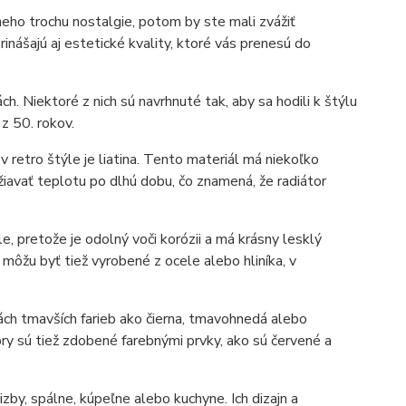
neho trochu nostalgie, potom by ste mali zvážiť
rinášajú aj estetické kvality, ktoré vás prenesú do
ch. Niektoré z nich sú navrhnuté tak, aby sa hodili k štýlu
 z 50. rokov.
 retro štýle je liatina. Tento materiál má niekoľko
žiavať teplotu po dlhú dobu, čo znamená, že radiátor
e, pretože je odolný voči korózii a má krásny lesklý
 môžu byť tiež vyrobené z ocele alebo hliníka, v
tách tmavších farieb ako čierna, tmavohnedá alebo
ory sú tiež zdobené farebnými prvky, ako sú červené a
zby, spálne, kúpeľne alebo kuchyne. Ich dizajn a