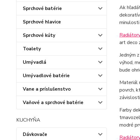
Ak hľadát
Sprchové batérie
dekoratív
Sprchové hlavice
minulosti
Radiátory
Sprchové kúty
art deco z
Toalety
Jedným z 
Umývadlá
výhod, me
bude ohri
Umývadlové batérie
Materiál 
Vane a príslušenstvo
povrch, k
závislost
Vaňové a sprchové batérie
Farby dek
tmavozele
KUCHYŇA
modré prv
Dávkovače
Radiátory