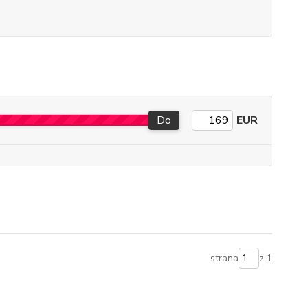
Do
EUR
strana
z 1