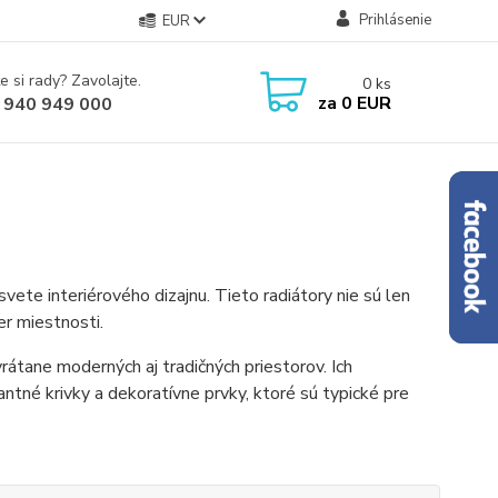
Prihlásenie
EUR
e si rady? Zavolajte.
0
ks
za
0 EUR
 940 949 000
vete interiérového dizajnu. Tieto radiátory nie sú len
er miestnosti.
 vrátane moderných aj tradičných priestorov. Ich
ntné krivky a dekoratívne prvky, ktoré sú typické pre