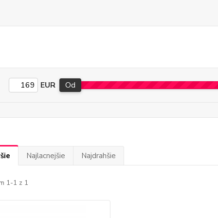
EUR
Od
šie
Najlacnejšie
Najdrahšie
m 1-1 z 1