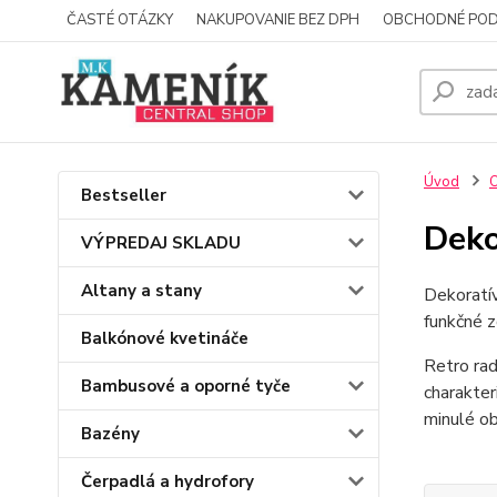
ČASTÉ OTÁZKY
NAKUPOVANIE BEZ DPH
OBCHODNÉ POD
Úvod
O
Bestseller
Deko
VÝPREDAJ SKLADU
Altany a stany
Dekoratív
funkčné z
Balkónové kvetináče
Retro rad
Bambusové a oporné tyče
charakter
minulé ob
Bazény
Čerpadlá a hydrofory