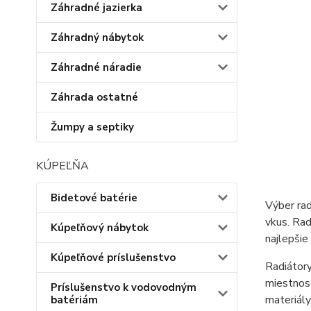
Záhradné jazierka
Záhradný nábytok
Záhradné náradie
Záhrada ostatné
Žumpy a septiky
KÚPEĽŇA
Bidetové batérie
Výber rad
vkus. Rad
Kúpeľňový nábytok
najlepšie
Kúpeľňové príslušenstvo
Radiátory
miestnost
Príslušenstvo k vodovodným
materiály
batériám