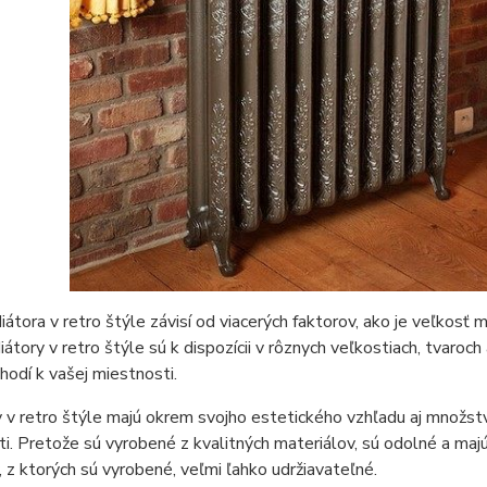
iátora v retro štýle závisí od viacerých faktorov, ako je veľkosť
iátory v retro štýle sú k dispozícii v rôznych veľkostiach, tvaroch
 hodí k vašej miestnosti.
 v retro štýle majú okrem svojho estetického vzhľadu aj množstv
i. Pretože sú vyrobené z kvalitných materiálov, sú odolné a maj
, z ktorých sú vyrobené, veľmi ľahko udržiavateľné.