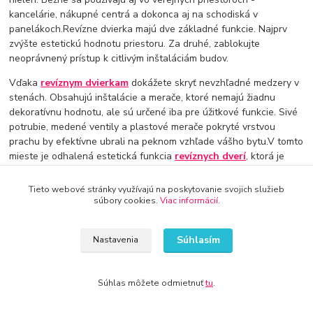
kancelárie, nákupné centrá a dokonca aj na schodiská v
panelákoch.Revízne dvierka majú dve základné funkcie. Najprv
zvýšte estetickú hodnotu priestoru. Za druhé, zablokujte
neoprávnený prístup k citlivým inštaláciám budov.
Vďaka
revíznym dvierkam
dokážete skryť nevzhľadné medzery v
stenách. Obsahujú inštalácie a merače, ktoré nemajú žiadnu
dekoratívnu hodnotu, ale sú určené iba pre úžitkové funkcie. Sivé
potrubie, medené ventily a plastové merače pokryté vrstvou
prachu by efektívne ubrali na peknom vzhľade vášho bytu.V tomto
mieste je odhalená estetická funkcia
revíznych dverí
, ktorá je
bariérou, ktorá chráni estetický interiér pred pohľadom na
úžitkové inštalácie. Dvere skrývajú vybranie v stene za svojim
Tieto webové stránky využívajú na poskytovanie svojich služieb
povrchom, čo vytvára estetický vzhľad miestnosti.
súbory cookies.
Viac informácií
.
Revízne dvierka sú malé dvere, ktoré sa nachádzajú na stenách
Súhlasím
Nastavenia
alebo stropoch budov a slúžia na prístup k rôznym zariadeniam
alebo inštalačným systémom, ako napríklad k vodovodným alebo
elektrickým rozvodniam. Tieto dvierka majú veľký význam pre
Súhlas môžete odmietnuť
tu
.
udržiavanie a opravy týchto systémov a sú dôležitou súčasťou
budovy.