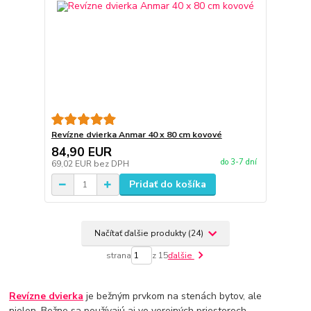
Revízne dvierka Anmar 40 x 80 cm kovové
84,90 EUR
do 3-7 dní
69,02 EUR
bez DPH
Pridať do košíka
Načítať ďalšie produkty (24)
strana
z 15
ďalšie
Revízne dvierka
je bežným prvkom na stenách bytov, ale
nielen. Bežne sa používajú aj vo verejných priestoroch -