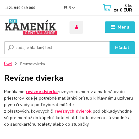
0
ks
EUR
+421 940 949 000
za
0 EUR
Menu
Hľadať
Úvod
Revízne dvierka
Revízne dvierka
Ponúkame
revízne dvierka
rôznych rozmerov a materiálov do
priestorov, kde je potrebné mať ľahký prístup k hlavnému uzáveru
plynu či vody a pod.Vyberať môžete
z plastových, kovových či
revíznych dvierok
pod obklady,vhodné
sú pre montáž do kúpeľní, kotolní atď. Tieto dvierka sú vhodné aj
do sadrokartónu,toalety alebo do stupačky.