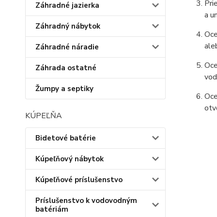
Pri
Záhradné jazierka
a u
Záhradný nábytok
Oce
aleb
Záhradné náradie
Oce
Záhrada ostatné
vod
Žumpy a septiky
Oce
otv
KÚPEĽŇA
Bidetové batérie
Kúpeľňový nábytok
Kúpeľňové príslušenstvo
Príslušenstvo k vodovodným
batériám