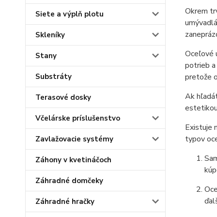
Okrem trv
Siete a výplň plotu
umývadlá 
zaneprázd
Skleníky
Oceľové u
Stany
potrieb a
Substráty
pretože 
Ak hľadát
Terasové dosky
estetikou
Včelárske príslušenstvo
Existuje
typov oc
Zavlažovacie systémy
Sam
Záhony v kvetináčoch
kúp
Záhradné domčeky
Oce
ďal
Záhradné hračky