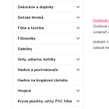
Dekorácie a doplnky
Detské ihriská
Oceľové 
Oceľové u
Fólie a textílie
vzniknúť 
Fóliovníky
Jedným z 
odolať mn
Gabióny
Grily, udiarne, kotlíky
Hadice a postrekovače
Hadice na kvapkovú závlahu
Hnojivá
Krycie plachty, celty, PVC fólie