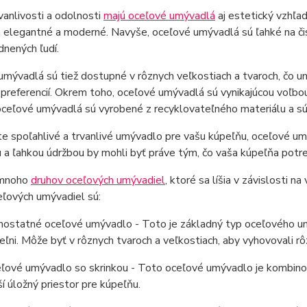
anlivosti a odolnosti
majú oceľové umývadlá
aj estetický vzhľad
elegantné a moderné. Navyše, oceľové umývadlá sú ľahké na čiste
nených ľudí.
mývadlá sú tiež dostupné v rôznych veľkostiach a tvaroch, čo um
 preferencií. Okrem toho, oceľové umývadlá sú vynikajúcou voľbou 
oceľové umývadlá sú vyrobené z recyklovateľného materiálu a s
e spoľahlivé a trvanlivé umývadlo pre vašu kúpeľňu, oceľové umý
 a ľahkou údržbou by mohli byť práve tým, čo vaša kúpeľňa potre
 mnoho
druhov oceľových umývadiel
, ktoré sa líšia v závislosti n
eľových umývadiel sú:
ostatné oceľové umývadlo - Toto je základný typ oceľového um
eľni. Môže byť v rôznych tvaroch a veľkostiach, aby vyhovovali 
ľové umývadlo so skrinkou - Toto oceľové umývadlo je kombinov
ší úložný priestor pre kúpeľňu.