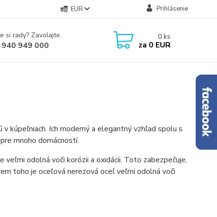
Prihlásenie
EUR
e si rady? Zavolajte.
0
ks
za
0 EUR
 940 949 000
 v kúpeľniach. Ich moderný a elegantný vzhľad spolu s
r pre mnoho domácností.
 veľmi odolná voči korózii a oxidácii. Toto zabezpečuje,
em toho je oceľová nerezová oceľ veľmi odolná voči