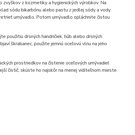
o zvyškov z kozmetiky a hygienických výrobkov. Na
klad sódu bikarbónu alebo pastu z jedlej sódy a vody.
retrieť umývadlo. Potom umývadlo opláchnite čistou
te použitiu drsných handričiek, húb alebo drsných
bjaví škrabanec, použite jemnú oceľovú vlnu na jeho
mických prostriedkov na čistenie oceľových umývadiel
jší čistič, skúste ho najskôr na menej viditeľnom mieste