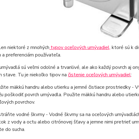
len niektoré z mnohých
typov oceľových umývadiel,
ktoré sú k d
a preferenciám používateľa.
mývadlá sú veľmi odolné a trvanlivé, ale ako každý povrch aj ony 
 stave. Tu je niekoľko tipov na
čistenie oceľových umývadiel
:
žite mäkkú handru alebo utierku a jemné čistiace prostriedky - 
u poškodiť povrch umývadla. Použite mäkkú handru alebo utierku a
ľových povrchov.
tráňte vodné škvrny - Vodné škvrny sa na oceľových umývadlách
tok z vody a octu alebo citrónovej šťavy a jemne nimi pretrieť 
ite do sucha.