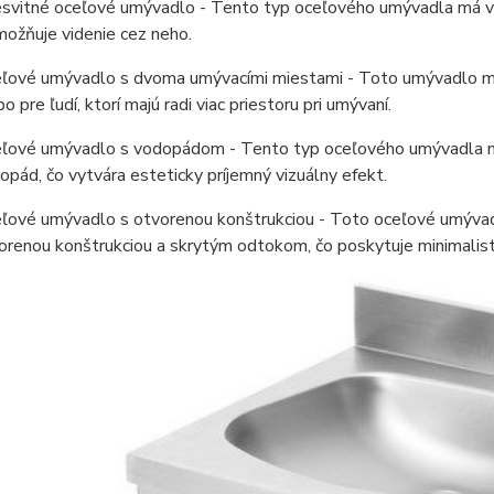
esvitné oceľové umývadlo - Tento typ oceľového umývadla má výr
možňuje videnie cez neho.
ľové umývadlo s dvoma umývacími miestami - Toto umývadlo má d
o pre ľudí, ktorí majú radi viac priestoru pri umývaní.
ľové umývadlo s vodopádom - Tento typ oceľového umývadla má 
opád, čo vytvára esteticky príjemný vizuálny efekt.
ľové umývadlo s otvorenou konštrukciou - Toto oceľové umývad
orenou konštrukciou a skrytým odtokom, čo poskytuje minimalist