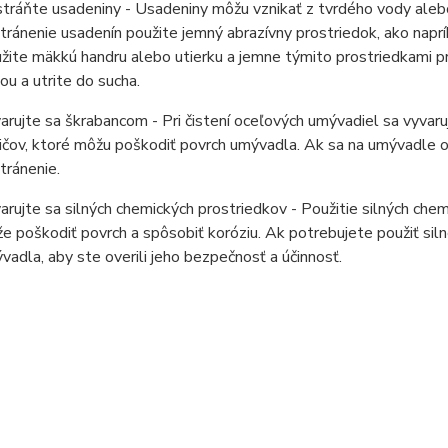
tráňte usadeniny - Usadeniny môžu vznikať z tvrdého vody aleb
tránenie usadenín použite jemný abrazívny prostriedok, ako naprí
žite mäkkú handru alebo utierku a jemne týmito prostriedkami p
ou a utrite do sucha.
arujte sa škrabancom - Pri čistení oceľových umývadiel sa vyvaruj
tičov, ktoré môžu poškodiť povrch umývadla. Ak sa na umývadle o
tránenie.
arujte sa silných chemických prostriedkov - Použitie silných che
e poškodiť povrch a spôsobiť koróziu. Ak potrebujete použiť silne
vadla, aby ste overili jeho bezpečnosť a účinnosť.