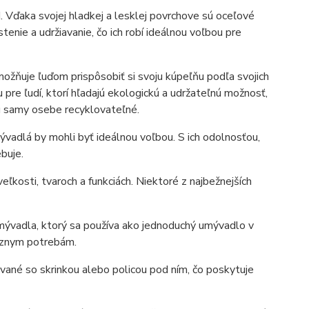
. Vďaka svojej hladkej a lesklej povrchove sú oceľové
nie a udržiavanie, čo ich robí ideálnou voľbou pre
ožňuje ľuďom prispôsobiť si svoju kúpeľňu podľa svojich
pre ľudí, ktorí hľadajú ekologickú a udržateľnú možnosť,
ú samy osebe recyklovateľné.
vadlá by mohli byť ideálnou voľbou. S ich odolnosťou,
buje.
a veľkosti, tvaroch a funkciách. Niektoré z najbežnejších
ývadla, ktorý sa používa ako jednoduchý umývadlo v
rôznym potrebám.
ané so skrinkou alebo policou pod ním, čo poskytuje