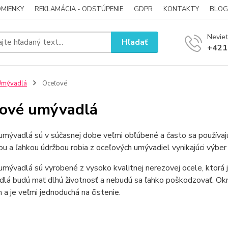
MIENKY
REKLAMÁCIA - ODSTÚPENIE
GDPR
KONTAKTY
BLOG
Neviet
Hľadať
+421
Umývadlá
Oceľové
ové umývadlá
mývadlá sú v súčasnej dobe veľmi obľúbené a často sa používajú
u a ľahkou údržbou robia z oceľových umývadiel vynikajúci výbe
mývadlá sú vyrobené z vysoko kvalitnej nerezovej ocele, ktorá je
lá budú mať dlhú životnosť a nebudú sa ľahko poškodzovať. Okr
 a je veľmi jednoduchá na čistenie.