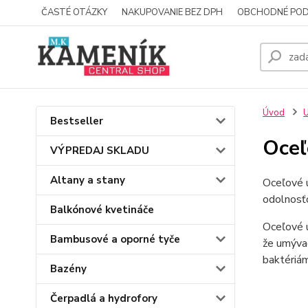
ČASTÉ OTÁZKY
NAKUPOVANIE BEZ DPH
OBCHODNÉ POD
Úvod
Bestseller
Oceľ
VÝPREDAJ SKLADU
Altany a stany
Oceľové u
odolnosťo
Balkónové kvetináče
Oceľové u
Bambusové a oporné tyče
že umývad
baktériám
Bazény
Čerpadlá a hydrofory