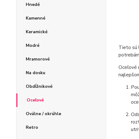
Hnedé
Kamenné
Keramické
Modré
Tieto sú 
potrebám 
Mramorové
Oceľové u
Na dosku
najlepšom
Obdĺžnikové
Pou
môž
Oceľové
oce
Oválne / okrúhle
Ods
roz
Retro
utr