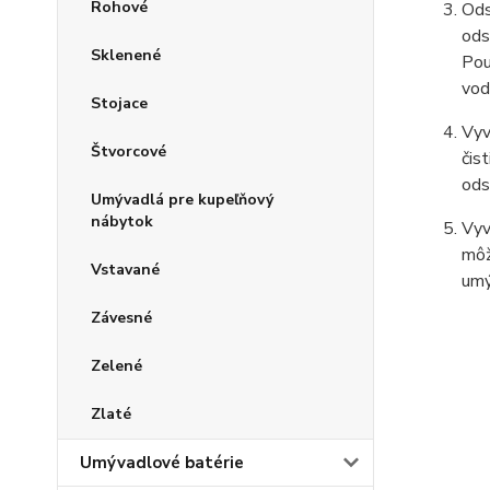
Rohové
Ods
ods
Sklenené
Pou
vod
Stojace
Vyv
Štvorcové
čis
ods
Umývadlá pre kupeľňový
nábytok
Vyv
môž
Vstavané
umý
Závesné
Zelené
Zlaté
Umývadlové batérie