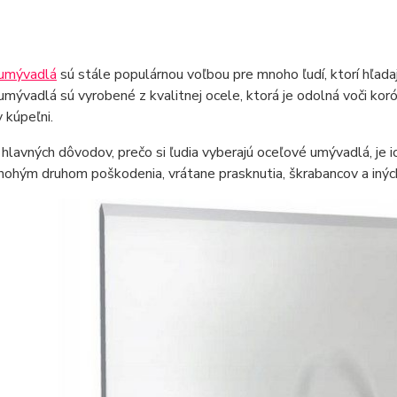
umývadlá
sú stále populárnou voľbou pre mnoho ľudí, ktorí hľadaj
mývadlá sú vyrobené z kvalitnej ocele, ktorá je odolná voči koró
v kúpeľni.
hlavných dôvodov, prečo si ľudia vyberajú oceľové umývadlá, je 
ohým druhom poškodenia, vrátane prasknutia, škrabancov a iných