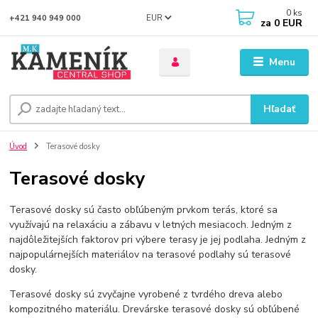
0
ks
EUR
+421 940 949 000
za
0 EUR
Menu
Hľadať
Úvod
Terasové dosky
Terasové dosky
Terasové dosky sú často obľúbeným prvkom terás, ktoré sa
využívajú na relaxáciu a zábavu v letných mesiacoch. Jedným z
najdôležitejších faktorov pri výbere terasy je jej podlaha. Jedným z
najpopulárnejších materiálov na terasové podlahy sú terasové
dosky.
Terasové dosky sú zvyčajne vyrobené z tvrdého dreva alebo
kompozitného materiálu. Drevárske terasové dosky sú obľúbené