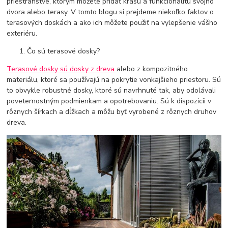
priestranstve, ktorým môžete pridať krásu a funkcionalitu svojho
dvora alebo terasy. V tomto blogu si prejdeme niekoľko faktov o
terasových doskách a ako ich môžete použiť na vylepšenie vášho
exteriéru.
Čo sú terasové dosky?
Terasové dosky sú dosky z dreva
alebo z kompozitného
materiálu, ktoré sa používajú na pokrytie vonkajšieho priestoru. Sú
to obvykle robustné dosky, ktoré sú navrhnuté tak, aby odolávali
poveternostným podmienkam a opotrebovaniu. Sú k dispozícii v
rôznych šírkach a dĺžkach a môžu byť vyrobené z rôznych druhov
dreva.