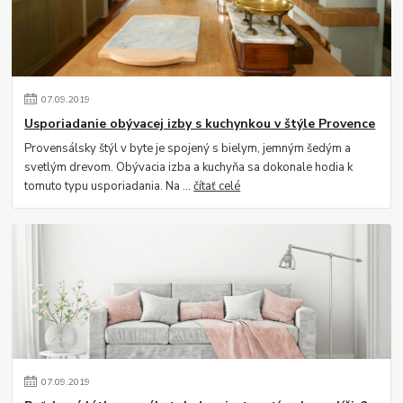
07
.
09
.
2019
Usporiadanie obývacej izby s kuchynkou v štýle Provence
Provensálsky štýl v byte je spojený s bielym, jemným šedým a
svetlým drevom. Obývacia izba a kuchyňa sa dokonale hodia k
tomuto typu usporiadania. Na ...
čítať celé
07
.
09
.
2019