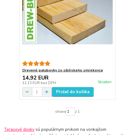
Drevené palubovky zo sibírskeho smrekovca
14,92 EUR
Skladom
12,13 EUR
bez DPH
Pridať do košíka
strana
z 1
Terasové dosky
sú populárnym prvkom na vonkajšom