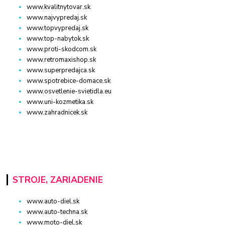
www.kvalitnytovar.sk
www.najvypredaj.sk
www.topvypredaj.sk
www.top-nabytok.sk
www.proti-skodcom.sk
www.retromaxishop.sk
www.superpredajca.sk
www.spotrebice-domace.sk
www.osvetlenie-svietidla.eu
www.uni-kozmetika.sk
www.zahradnicek.sk
STROJE, ZARIADENIE
www.auto-diel.sk
www.auto-techna.sk
www.moto-diel.sk