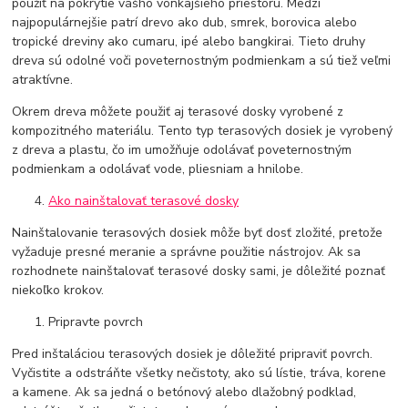
použiť na pokrytie vášho vonkajšieho priestoru. Medzi
najpopulárnejšie patrí drevo ako dub, smrek, borovica alebo
tropické dreviny ako cumaru, ipé alebo bangkirai. Tieto druhy
dreva sú odolné voči poveternostným podmienkam a sú tiež veľmi
atraktívne.
Okrem dreva môžete použiť aj terasové dosky vyrobené z
kompozitného materiálu. Tento typ terasových dosiek je vyrobený
z dreva a plastu, čo im umožňuje odolávať poveternostným
podmienkam a odolávať vode, pliesniam a hnilobe.
Ako nainštalovať terasové dosky
Nainštalovanie terasových dosiek môže byť dosť zložité, pretože
vyžaduje presné meranie a správne použitie nástrojov. Ak sa
rozhodnete nainštalovať terasové dosky sami, je dôležité poznať
niekoľko krokov.
Pripravte povrch
Pred inštaláciou terasových dosiek je dôležité pripraviť povrch.
Vyčistite a odstráňte všetky nečistoty, ako sú lístie, tráva, korene
a kamene. Ak sa jedná o betónový alebo dlažobný podklad,