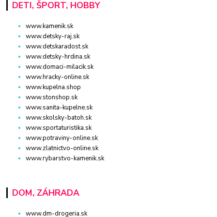
DETI, ŠPORT, HOBBY
www.kamenik.sk
www.detsky-raj.sk
www.detskaradost.sk
www.detsky-hrdina.sk
www.domaci-milacik.sk
www.hracky-online.sk
www.kupelna.shop
www.stonshop.sk
www.sanita-kupelne.sk
www.skolsky-batoh.sk
www.sportaturistika.sk
www.potraviny-online.sk
www.zlatnictvo-online.sk
www.rybarstvo-kamenik.sk
DOM, ZÁHRADA
www.dm-drogeria.sk