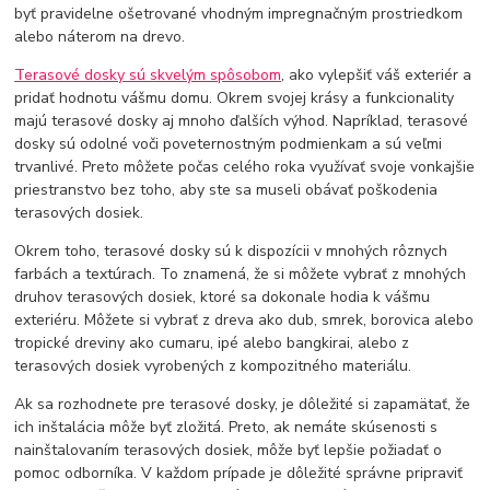
byť pravidelne ošetrované vhodným impregnačným prostriedkom
alebo náterom na drevo.
Terasové dosky sú skvelým spôsobom
, ako vylepšiť váš exteriér a
pridať hodnotu vášmu domu. Okrem svojej krásy a funkcionality
majú terasové dosky aj mnoho ďalších výhod. Napríklad, terasové
dosky sú odolné voči poveternostným podmienkam a sú veľmi
trvanlivé. Preto môžete počas celého roka využívať svoje vonkajšie
priestranstvo bez toho, aby ste sa museli obávať poškodenia
terasových dosiek.
Okrem toho, terasové dosky sú k dispozícii v mnohých rôznych
farbách a textúrach. To znamená, že si môžete vybrať z mnohých
druhov terasových dosiek, ktoré sa dokonale hodia k vášmu
exteriéru. Môžete si vybrať z dreva ako dub, smrek, borovica alebo
tropické dreviny ako cumaru, ipé alebo bangkirai, alebo z
terasových dosiek vyrobených z kompozitného materiálu.
Ak sa rozhodnete pre terasové dosky, je dôležité si zapamätať, že
ich inštalácia môže byť zložitá. Preto, ak nemáte skúsenosti s
nainštalovaním terasových dosiek, môže byť lepšie požiadať o
pomoc odborníka. V každom prípade je dôležité správne pripraviť