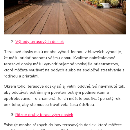
Výhody terasových dosiek
Terasové dosky majú mnoho výhod. Jednou z hlavných výhod je,
že môžu pridať hodnotu vášmu domu. Kvalitne nainštalované
terasové dosky môžu vytvoriť príjemné vonkajšie priestranstvo,
ktoré môžete využívať na oddych alebo na spoločné stretávanie s
rodinou a priateľmi.
Okrem toho, terasové dosky sú aj veľmi odolné. Sú navrhnuté tak,
aby odolávali extrémnym poveternostným podmienkam a
opotrebovaniu. To znamená, že ich môžete používať po celý rok
bez toho, aby ste museli tráviť veľa času údržbou.
Rôzne druhy terasových dosiek
Existuje mnoho rôznych druhov terasových dosiek, ktoré môžete