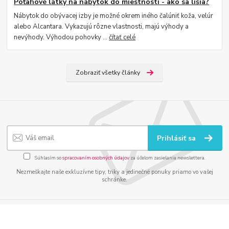
Poťahové látky na nábytok do miestností - ako sa líšia?
Nábytok do obývacej izby je možné okrem iného čalúniť koža, velúr
alebo Alcantara. Vykazujú rôzne vlastnosti, majú výhody a
nevýhody. Výhodou pohovky ...
čítať celé
Zobraziť všetky články
Prihlásiť sa
Súhlasím so
spracovaním osobných údajov
za účelom zasielania newslettera.
Nezmeškajte naše exkluzívne tipy, triky a jedinečné ponuky priamo vo vašej
schránke.