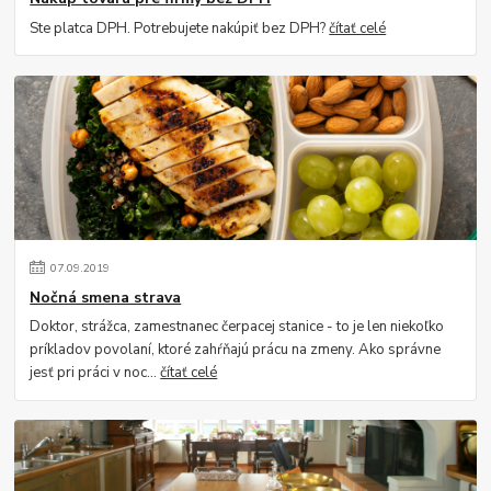
Ste platca DPH. Potrebujete nakúpiť bez DPH?
čítať celé
07
.
09
.
2019
Nočná smena strava
Doktor, strážca, zamestnanec čerpacej stanice - to je len niekoľko
príkladov povolaní, ktoré zahŕňajú prácu na zmeny. Ako správne
jesť pri práci v noc...
čítať celé