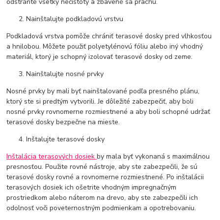
odstráňte všetky nečistoty a zbavené sa prachu.
Nainštalujte podkladovú vrstvu
Podkladová vrstva pomôže chrániť terasové dosky pred vlhkosťou
a hnilobou. Môžete použiť polyetylénovú fóliu alebo iný vhodný
materiál, ktorý je schopný izolovať terasové dosky od zeme.
Nainštalujte nosné prvky
Nosné prvky by mali byť nainštalované podľa presného plánu,
ktorý ste si predtým vytvorili. Je dôležité zabezpečiť, aby boli
nosné prvky rovnomerne rozmiestnené a aby boli schopné udržať
terasové dosky bezpečne na mieste.
Inštalujte terasové dosky
Inštalácia terasových dosiek
by mala byť vykonaná s maximálnou
presnosťou. Použite rovné nástroje, aby ste zabezpečili, že sú
terasové dosky rovné a rovnomerne rozmiestnené. Po inštalácii
terasových dosiek ich ošetrite vhodným impregnačným
prostriedkom alebo náterom na drevo, aby ste zabezpečili ich
odolnosť voči poveternostným podmienkam a opotrebovaniu.