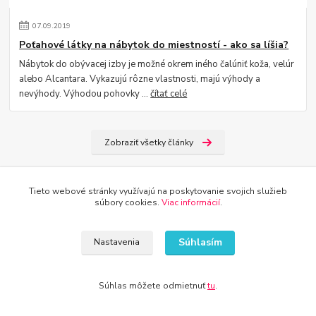
07
.
09
.
2019
Poťahové látky na nábytok do miestností - ako sa líšia?
Nábytok do obývacej izby je možné okrem iného čalúniť koža, velúr
alebo Alcantara. Vykazujú rôzne vlastnosti, majú výhody a
nevýhody. Výhodou pohovky ...
čítať celé
Zobraziť všetky články
Tieto webové stránky využívajú na poskytovanie svojich služieb
súbory cookies.
Viac informácií
.
Prihlásiť sa
Súhlasím
Nastavenia
Súhlasím so
spracovaním osobných údajov
za účelom zasielania newslettera.
Nezmeškajte naše exkluzívne tipy, triky a jedinečné ponuky priamo vo vašej
Súhlas môžete odmietnuť
tu
.
schránke.