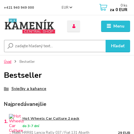
0
ks
EUR
+421 940 949 000
za
0 EUR
Menu
Hľadať
Úvod
Bestseller
Bestseller
Sviečky a kahance
Najpredávanejšie
Hot Wheels Car Culture 2 pack
1.
do 3-7 dní
Model HRR81 Lancia Rally 037 / Fiat 131 Abarth
29 EUR