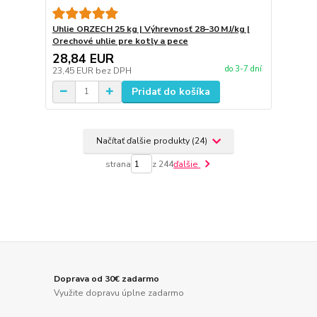
Uhlie ORZECH 25 kg | Výhrevnosť 28–30 MJ/kg |
Orechové uhlie pre kotly a pece
28,84 EUR
do 3-7 dní
23,45 EUR
bez DPH
Pridať do košíka
Načítať ďalšie produkty (24)
strana
z 244
ďalšie
Doprava od 30€ zadarmo
Využite dopravu úplne zadarmo