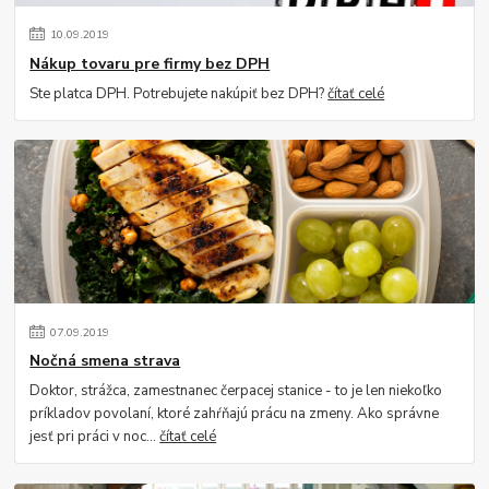
10
.
09
.
2019
Nákup tovaru pre firmy bez DPH
Ste platca DPH. Potrebujete nakúpiť bez DPH?
čítať celé
07
.
09
.
2019
Nočná smena strava
Doktor, strážca, zamestnanec čerpacej stanice - to je len niekoľko
príkladov povolaní, ktoré zahŕňajú prácu na zmeny. Ako správne
jesť pri práci v noc...
čítať celé