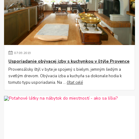
07
.
09
.
2019
Usporiadanie obývacej izby s kuchynkou v štýle Provence
Provensálsky štýl v byte je spojený s bielym, jemným šedým a
svetlým drevom. Obývacia izba a kuchyňa sa dokonale hodia k
tomuto typu usporiadania. Na ...
čítať celé