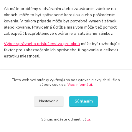
Ak máte problémy s otváraním alebo zatváraním zámkov na
oknách, môže to byť spôsobené koroziou alebo poškodením
kovania. V takom prípade môže byť potrebné vymeniť zámok
alebo kovanie. Pravidelná údržba mazivom môže tiež pomôcť
zabezpečiť bezproblémové otváranie a zatváranie zámkov.
Výber správneho príslušenstva pre okná
môže byť rozhodujúci
faktor pre zabezpečenie ich správneho fungovania a celkovú
estetiku miestnosti.
Tieto webové stránky využívajú na poskytovanie svojich služieb
súbory cookies.
Viac informácií
.
Súhlasím
Nastavenia
Doprava od 30€ zadarmo
Využite dopravu úplne zadarmo
Súhlas môžete odmietnuť
tu
.
8 rokov na trhu
Značka Kameník Vás presvedčí o kvalite