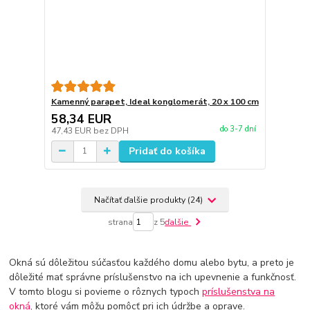
Kamenný parapet, Ideal konglomerát, 20 x 100 cm
58,34 EUR
do 3-7 dní
47,43 EUR
bez DPH
Pridať do košíka
Načítať ďalšie produkty (24)
strana
z 5
ďalšie
Okná sú dôležitou súčasťou každého domu alebo bytu, a preto je
dôležité mať správne príslušenstvo na ich upevnenie a funkčnosť.
V tomto blogu si povieme o rôznych typoch
príslušenstva na
okná,
ktoré vám môžu pomôcť pri ich údržbe a oprave.