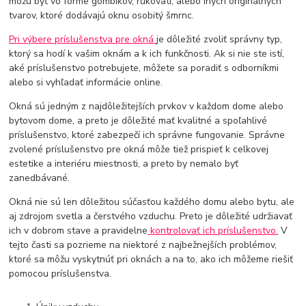
môžu byť vo forme gombíkov, rukovätí, alebo iných originálnych
tvarov, ktoré dodávajú oknu osobitý šmrnc.
Pri výbere príslušenstva pre okná
je dôležité zvoliť správny typ,
ktorý sa hodí k vašim oknám a k ich funkčnosti. Ak si nie ste istí,
aké príslušenstvo potrebujete, môžete sa poradiť s odborníkmi
alebo si vyhľadať informácie online.
Okná sú jedným z najdôležitejších prvkov v každom dome alebo
bytovom dome, a preto je dôležité mať kvalitné a spoľahlivé
príslušenstvo, ktoré zabezpečí ich správne fungovanie. Správne
zvolené príslušenstvo pre okná môže tiež prispieť k celkovej
estetike a interiéru miestnosti, a preto by nemalo byť
zanedbávané.
Okná nie sú len dôležitou súčasťou každého domu alebo bytu, ale
aj zdrojom svetla a čerstvého vzduchu. Preto je dôležité udržiavať
ich v dobrom stave a pravidelne
kontrolovať ich príslušenstvo.
V
tejto časti sa pozrieme na niektoré z najbežnejších problémov,
ktoré sa môžu vyskytnúť pri oknách a na to, ako ich môžeme riešiť
pomocou príslušenstva.