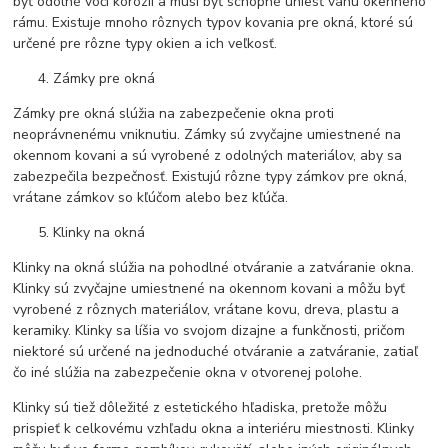
byť odolné voči korózii a musí byť schopné uniesť váhu okenného
rámu. Existuje mnoho rôznych typov kovania pre okná, ktoré sú
určené pre rôzne typy okien a ich veľkosť.
Zámky pre okná
Zámky pre okná slúžia na zabezpečenie okna proti
neoprávnenému vniknutiu. Zámky sú zvyčajne umiestnené na
okennom kovani a sú vyrobené z odolných materiálov, aby sa
zabezpečila bezpečnosť. Existujú rôzne typy zámkov pre okná,
vrátane zámkov so kľúčom alebo bez kľúča.
Klinky na okná
Klinky na okná slúžia na pohodlné otváranie a zatváranie okna.
Klinky sú zvyčajne umiestnené na okennom kovani a môžu byť
vyrobené z rôznych materiálov, vrátane kovu, dreva, plastu a
keramiky. Klinky sa líšia vo svojom dizajne a funkčnosti, pričom
niektoré sú určené na jednoduché otváranie a zatváranie, zatiaľ
čo iné slúžia na zabezpečenie okna v otvorenej polohe.
Klinky sú tiež dôležité z estetického hľadiska, pretože môžu
prispieť k celkovému vzhľadu okna a interiéru miestnosti. Klinky