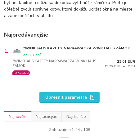
byť nestabilné a môžu sa dokonca vytrhnúť z rámčeka. Preto je
dôležité zvoliť správne kotvy, ktoré dokážu udržať okná na mieste
a zabezpečiť ich stabilitu.
Najpredávanejšie
"WINKHAUS KAZETY NAPRAWACZA WINK HAUS ZÁMOK
1.
do 3-7 dní
"WINKHAUS KAZETY NAPRAWACZA WINK HAUS
23,61 EUR
ZÁMOK
19,20 EUR bez DPH
TOP produkt
Upresniť parametre
Najnovšie
Najlacnejšie
Najdrahšie
Zobrazujem 1-24 z 108