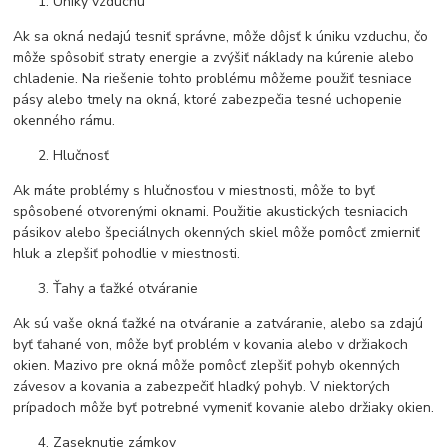
Úniky vzduchu
Ak sa okná nedajú tesniť správne, môže dôjsť k úniku vzduchu, čo
môže spôsobiť straty energie a zvýšiť náklady na kúrenie alebo
chladenie. Na riešenie tohto problému môžeme použiť tesniace
pásy alebo tmely na okná, ktoré zabezpečia tesné uchopenie
okenného rámu.
Hlučnosť
Ak máte problémy s hlučnosťou v miestnosti, môže to byť
spôsobené otvorenými oknami. Použitie akustických tesniacich
pásikov alebo špeciálnych okenných skiel môže pomôcť zmierniť
hluk a zlepšiť pohodlie v miestnosti.
Ťahy a ťažké otváranie
Ak sú vaše okná ťažké na otváranie a zatváranie, alebo sa zdajú
byť ťahané von, môže byť problém v kovania alebo v držiakoch
okien. Mazivo pre okná môže pomôcť zlepšiť pohyb okenných
závesov a kovania a zabezpečiť hladký pohyb. V niektorých
prípadoch môže byť potrebné vymeniť kovanie alebo držiaky okien.
Zaseknutie zámkov