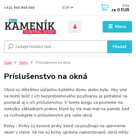
0
ks
EUR
+421 940 949 000
za
0 EUR
Menu
Hľadať
Úvod
Okná
Príslušenstvo na okná
Príslušenstvo na okná
Okná sú dôležitou súčasťou každého domu alebo bytu. Aby sme
sa mohli tešiť z ich bezproblémového používania, je potrebné sa
postarať aj o ich príslušenstvo. V tomto blogu sa pozrieme na
niekoľko základných prvkov, ktoré by ste mali mať na pamäti, keď
sa rozhodujete o príslušenstve pre vaše okná.
Kotvy - Kotvy sú kovové prvky, ktoré sa používajú na upevnenie
okien v stene. Ak nie sú kotvy správne namontované, okná môžu