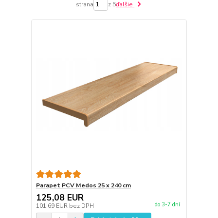
strana
z 5
ďalšie
Parapet PCV Medos 25 x 240 cm
125,08 EUR
do 3-7 dní
101,69 EUR
bez DPH