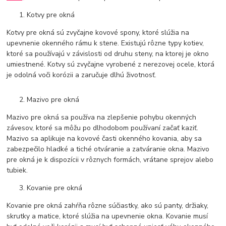
Kotvy pre okná
Kotvy pre okná sú zvyčajne kovové spony, ktoré slúžia na
upevnenie okenného rámu k stene. Existujú rôzne typy kotiev,
ktoré sa používajú v závislosti od druhu steny, na ktorej je okno
umiestnené. Kotvy sú zvyčajne vyrobené z nerezovej ocele, ktorá
je odolná voči korózii a zaručuje dlhú životnosť.
Mazivo pre okná
Mazivo pre okná sa používa na zlepšenie pohybu okenných
závesov, ktoré sa môžu po dlhodobom používaní začať kaziť.
Mazivo sa aplikuje na kovové časti okenného kovania, aby sa
zabezpečilo hladké a tiché otváranie a zatváranie okna. Mazivo
pre okná je k dispozícii v rôznych formách, vrátane sprejov alebo
tubiek.
Kovanie pre okná
Kovanie pre okná zahŕňa rôzne súčiastky, ako sú panty, držiaky,
skrutky a matice, ktoré slúžia na upevnenie okna. Kovanie musí